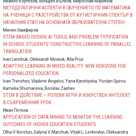
Ивайло Кортезов, Младен Вълков, Мирослав Маринов
МЕТОДОЛОГИЧНИ АСПЕКТИ В ОБУЧЕНИЕТО ПО МАТЕМАТИКА
НА УЧЕНИЦИ С РАЗСТРОЙСТВА ОТ АУТИСТИЧНИЯ СПЕКТЪР В
НАЧАЛНИЯ ЕТАП НА ОСНОВНАТА ОБРАЗОВАТЕЛНА СТЕПЕН
Милен Замфиров
STEM-BASED DESIGN, AI TOOLS, AND PROBLEM TYPIFICATION
IN SCHOOL STUDENTS’ CONSTRUCTIVE LEARNING OF PARALLEL
TRANSLATION
Ivan Lenchuk, Oleksandr Mosiiuk, Alla Prus
ADAPTIVE LEARNING IN MIXED REALITY: NEW HORIZONS FOR
PERSONALIZED EDUCATION
Ivan Trenchev, Vladimir Angelov, Yana Karshiyska, Yordan Spirov,
Kamelia Shumanova, Borislav Zashev
STEM В ДЕЙСТВИЕ – РОЛЕВИ ИГРИ И ИЗКУСТВЕН ИНТЕЛЕКТ
В СЪВРЕМЕННИЯ УРОК
Иван Петков
APPLICATION OF DATA MINING TO MONITOR THE LEARNING
OUTCOMES OF HIGHER EDUCATION STUDENTS
Olha V. Korotun, Galyna V. Marchuk, Vitalii L. Levkivskyi, Oleksandra