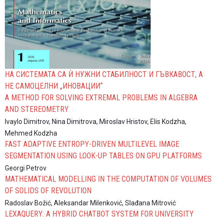
НА СИСТЕМАТА СА Ѝ НУЖНИ СТАБИЛНОСТ И ГЪВКАВОСТ, А
НЕ САМОЦЕЛНИ „ИНОВАЦИИ“
A METHOD FOR SOLVING EXTREMAL PROBLEMS IN ALGEBRA
AND STEREOMETRY
Ivaylo Dimitrov, Nina Dimitrova, Miroslav Hristov, Elis Kodzha,
Mehmed Kodzha
FAST ADAPTIVE ENTROPY-DRIVEN MULTILEVEL IMAGE
SEGMENTATION USING LOOK-UP TABLES ON GPU PLATFORMS
Georgi Petrov
MATHEMATICAL MODELLING IN THE COMPUTATION OF VOLUMES
OF SOLIDS OF REVOLUTION
Radoslav Božić, Aleksandar Milenković, Slađana Mitrović
LEXAQUERY: A HYBRID CHATBOT SYSTEM FOR UNIVERSITY