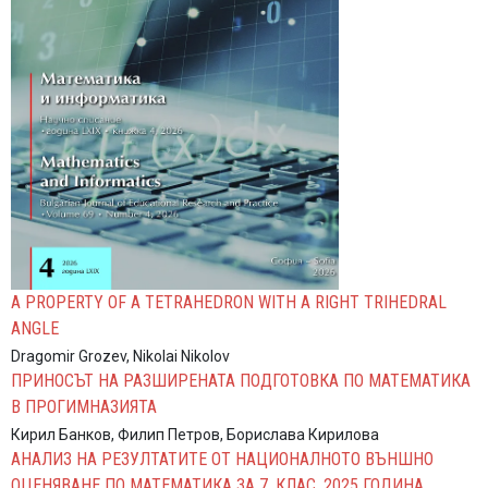
A PROPERTY OF A TETRAHEDRON WITH A RIGHT TRIHEDRAL
ANGLE
Dragomir Grozev, Nikolai Nikolov
ПРИНОСЪТ НА РАЗШИРЕНАТА ПОДГОТОВКА ПО МАТЕМАТИКА
В ПРОГИМНАЗИЯТА
Кирил Банков, Филип Петров, Борислава Кирилова
АНАЛИЗ НА РЕЗУЛТАТИТЕ ОТ НАЦИОНАЛНОТО ВЪНШНО
ОЦЕНЯВАНЕ ПО МАТЕМАТИКА ЗА 7. КЛАС, 2025 ГОДИНА