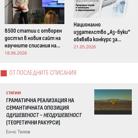
Национално
8500 статии с отворен
издателство „Аз-буки“
достъп в новия сайт на
обявява конкурс за
научните списания на
научна статия на тема
21.05.2026
Издателство „Аз-буки“
18.06.2026
„Природни науки и
иновации в
образованието“
ОТ ПОСЛЕДНИТЕ СПИСАНИЯ
СТАТИИ
ГРАМАТИЧНА РЕАЛИЗАЦИЯ НА
СЕМАНТИЧНАТА ОПОЗИЦИЯ
ОДУШЕВЕНОСТ ~ НЕОДУШЕВЕНОСТ
(ТЕОРЕТИЧНИ РАКУРСИ)
Енчо Тилев