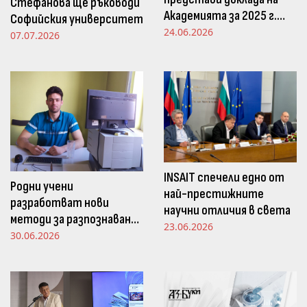
Стефанова ще ръководи
Академията за 2025 г.
Софийския университет
пред Просветната
24.06.2026
07.07.2026
комисия в НС
INSAIT спечели едно от
Родни учени
най-престижните
разработват нови
научни отличия в света
методи за разпознаване
23.06.2026
и следене на емоциите
30.06.2026
чрез движенията в
погледа