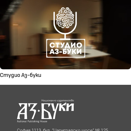
Студио Аз-буки
София 1113, бул. “Цариградско шосе” № 125,