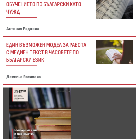
ОБУЧЕНИЕТО ПО БЪЛГАРСКИ КАТО
ЧУЖД
Антония Радкова
ЕДИН ВЪЗМОЖЕН МОДЕЛ ЗА РАБОТА
С МЕДИЕН ТЕКСТ В ЧАСОВЕТЕ ПО
БЪЛГАРСКИ ЕЗИК
Деспина Василева