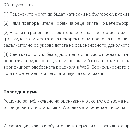
Общи указания
(1) Рецензиите могат да бъдат написани на български, руск
(2) Няма препоръчителен обем на рецензията, но целесъобр
(3) В края на рецензията текстово се дават препоръки към 
грешки, както и местата на некоректно цитиране на източни
задължително се указва датата на рецензирането, доколкото
(4) След като получи благодарственото писмо от редакцията
рецензията си, като за целта използва и благодарственото 
верифицират одобрената рецензия в WoS. Верифицирането е
но и на рецензента и неговата научна организация.
Последни думи
Решение за публикуване на оценявания ръкопис се взема на
от рецензентите становища. Ако двамата рецензенти са на 
Информация, както и обучителни материали за правилното п