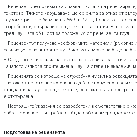
– Рецензентите приемат да спазват тайната на рецензиране,
текстове. Тяхното нарушаване ще се счита за отказ от сът
наукометричните бази данни WoS и РИНЦ. Редакцията се задъл
подробности, свързани с рецензираната статия. В профила 
пред научната общност за положения от рецензента труд.
– Рецензентът получава необходимите материали (ръкопис и 
афилиацията на авторите му. Ръкописът може да бъде на бъл
– След прочит и анализ на текста на ръкописа, както и извъ
началото изписва своите имена, научна степен и академична
– Рецензията се изпраща на служебния имейл на редакцията.
Благодарственото писмо следва да бъде получено в рамките
стандарти за научно рецензиране, се отхвърля и експертът
е отхвърлена.
– Настоящите Указания са разработени в съответствие с же
работа рецензентът трябва да бъде добронамерен, коректен
Подготовка на рецензията