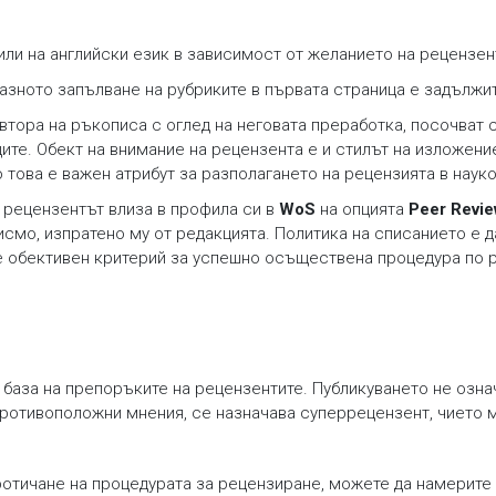
и или на английски език в зависимост от желанието на рецензе
азното запълване на рубриките в първата страница е задължи
автора на ръкописа с оглед на неговата преработка, посочват 
ците. Обект на внимание на рецензента е и стилът на изложени
 това е важен атрибут за разполагането на рецензията в наук
, рецензентът влиза в профила си в
WoS
на опцията
Peer Revi
писмо, изпратено му от редакцията. Политика на списанието е
 обективен критерий за успешно осъществена процедура по ре
 база на препоръките на рецензентите. Публикуването не озн
противоположни мнения, се назначава суперрецензент, чието 
ротичане на процедурата за рецензиране, можете да намерите 