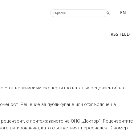
EN
RSS FEED
не – от независими експерти (по-нататък рецензенти) на
оченост. Решение за публикуване или отхвърляне на
 рецензент, е притежаването на ОНС „Доктор“. Рецензентите
ного цитирования), като съответният персонален ID номер