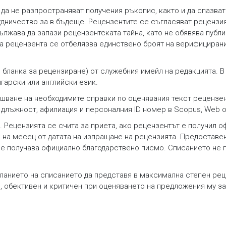
 да не разпространяват получения ръкопис, както и да спазват
рудничество за в бъдеще. Рецензентите се съгласяват рецензи
жава да запази рецензентската тайна, като не обявява публичн
на рецензента се отбелязва единствено броят на верифицирани
бланка за рецензиране) от служебния имейл на редакцията. В
гарски или английски език.
ршване на необходимите справки по оценявания текст рецензент
 длъжност, афилиация и персоналния ID номер в Scopus, Web of
 Рецензията се счита за приета, ако рецензентът е получил 
 на месец от датата на изпращане на рецензията. Предоставе
 не получава официално благодарствено писмо. Списанието не
ланието на списанието да представя в максимална степен рец
, обективен и критичен при оценяването на предложения му з