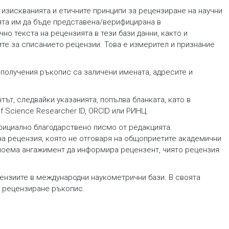
 изискванията и етичните принципи за рецензиране на научни
ята им да бъде представена/верифицирана в
о текста на рецензията в тези бази данни, както и
те за списанието рецензии. Това е измерител и признание
 получения ръкопис са заличени имената, адресите и
ът, следвайки указанията, попълва бланката, като в
 Science Researcher ID, ORCID или РИНЦ.
официално благодарствено писмо от редакцията.
на рецензия, която не отговаря на общоприетите академични
 поема ангажимент да информира рецензент, чиято рецензия
ензиите в международни наукометрични бази. В своята
а рецензиране ръкопис.