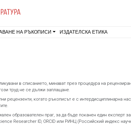
ЕРАТУРА
АВАНЕ НА РЪКОПИСИ
ИЗДАТЕЛСКА ЕТИКА
бликувани в списанието, минават през процедура на рецензира
този труд не се дължи заплащане.
лни рецензенти, когато ръкописът е с интердисциплинарна нас
ите.
ален образователен праг, за да бъде поканен един експерт за
ience Researcher ID, ORCID или РИНЦ (Российский индекс науч