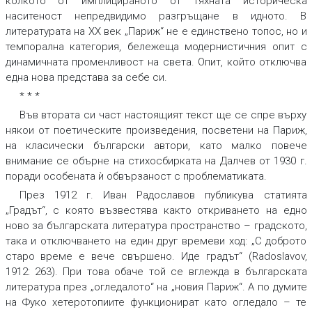
колкото от имплицираното от тяхната историческа
наситеност непредвидимо разгръщане в идното. В
литературата на ХХ век „Париж“ не е единствено топос, но и
темпорална категория, бележеща модернистичния опит с
динамичната променливост на света. Опит, който отключва
една нова представа за себе си.
* * *
Във втората си част настоящият текст ще се спре върху
някои от поетическите произведения, посветени на Париж,
на класически български автори, като малко повече
внимание се обърне на стихосбирката на Далчев от 1930 г.
поради особената ѝ обвързаност с проблематиката.
През 1912 г. Иван Радославов публикува статията
„Градът“, с която възвестява както откриването на едно
ново за българската литература пространство – градското,
така и отключването на един друг времеви ход: „С доброто
старо време е вече свършено. Иде градът“ (Radoslavov,
1912: 263). При това обаче той се вглежда в българската
литература през „огледалото“ на „новия Париж“. А по думите
на Фуко хетеротопиите функционират като огледало – те