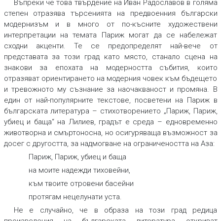
Въпреки че това твърдение на Иван Радославов в голяма
степен отразява търсенията на предвоенния български
модернизъм и в много от по-късните художествени
интерпретации на темата Париж могат да се набележат
сходни акценти. Те се предопределят най-вече от
представата за този град като място, станало сцена на
знакови за епохата на модерността събития, които
отразяват ориентирането на модерния човек към бъдещето
и тревожното му съзнание за наочакваност и промяна. В
един от най-популярните текстове, посветени на Париж в
българската литература – стихотворението „Париж, Париж,
убиец и баща“ на Лилиев, градът е среда – едновременно
животворна и смъртоносна, но осигуряваща възможност за
досег с другостта, за надмогване на ограничеността на Аза:
Париж, Париж, убиец и баща
на моите надежди тиховейни,
към твоите отровени басейни
протягам нецелунати уста.
Не е случайно, че в образа на този град редица
произведения на българската литература откриват