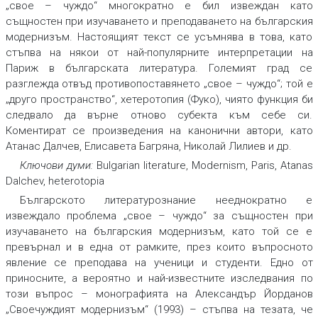
„свое – чуждо“ многократно е бил извеждан като
същностен при изучаването и преподаването на българския
модернизъм. Настоящият текст се усъмнява в това, като
стъпва на някои от най-популярните интерпретации на
Париж в българската литература. Големият град се
разглежда отвъд противопоставянето „свое – чуждо“; той е
„друго пространство“, хетеротопия (Фуко), чиято функция би
следвало да върне отново субекта към себе си.
Коментират се произведения на канонични автори, като
Атанас Далчев, Елисавета Багряна, Николай Лилиев и др.
Ключови думи:
Bulgarian literature, Modernism, Paris, Atanas
Dalchev, heterotopia
Българското литературознание нееднократно е
извеждало проблема „свое – чуждо“ за същностен при
изучаването на българския модернизъм, като той се е
превърнал и в една от рамките, през които въпросното
явление се преподава на ученици и студенти. Едно от
приносните, а вероятно и най-известните изследвания по
този въпрос – монографията на Александър Йорданов
„Своечуждият модернизъм“ (1993) – стъпва на тезата, че