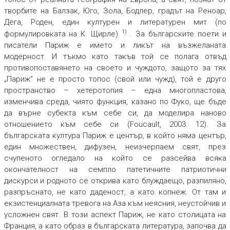
творбите на Балзак, Юго, Зола, Бодлер, градът на Реноар,
Дега, Роден, един културен и литературен мит (по
1)
формулировката на К. Щирле)
. За българските поети и
писатели Париж е името и ликът на възжеланата
модерност. И тъкмо като такъв той се полага отвъд
противопоставянето на своето и чуждото, защото за тях
„Париж“ не е просто топос (свой или чужд), той е друго
пространство – хетеротопия – една многопластова,
изменчива среда, чиято функция, казано по Фуко, ще бъде
да върне субекта към себе си, да моделира наново
отношението към себе си (Foucault, 2003: 12). За
българската култура Париж е център, в който няма център,
един множествен, дифузен, неизчерпаем свят, през
счупеното огледало на който се разсейва всяка
окончателност на семпло патетичните патриотични
дискурси и родното се открива като блуждаещо, разпиляно,
разпръснато, не като даденост, а като копнеж. От там и
екзистенциалната тревога на Аза към неясния, неустойчив и
усложнен свят. В този аспект Париж, не като столицата на
Франция, а като образ в българската литература, започва да