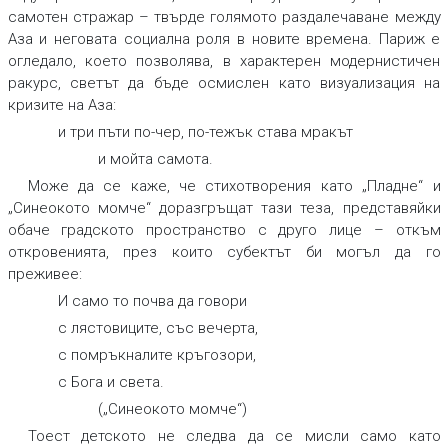
самотен стражар – твърде голямото раздалечаване между
Аза и неговата социална роля в новите времена. Париж е
огледало, което позволява, в характерен модернистичен
ракурс, светът да бъде осмислен като визуализация на
кризите на Аза:
и три пъти по-чер, по-тежък става мракът
и мойта самота.
Може да се каже, че стихотворения като „Пладне“ и
„Синеокото момче“ доразгръщат тази теза, представяйки
обаче градското пространство с друго лице – откъм
откровенията, през които субектът би могъл да го
преживее:
И само то почва да говори
с лястовиците, със вечерта,
с помръкналите кръгозори,
с Бога и света.
(„Синеокото момче“)
Тоест детското не следва да се мисли само като