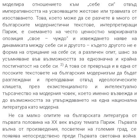
моделира отношението към „себе си“ отвъд
императивността на усвояващите жестове или травмата от
изоставането. Това, което може да се разчете в много от
българските модернистични текстове, интерпретиращи
Париж, е снемането на често ценностно маркираната
опозиция „свое – чуждо“ и извеждането наяве на
динамиката между себе си и другото – където другото не е
форма на отрицание на
себе си
,
а различен опит, шанс за
усъмняване във възможността за еднозначна и крайна
2)
постигнатост на себе си.
А това се превръща и в една от
посоките текстовете на българския модернизъм да бъдат
разглеждани и преподавани отвъд идеологическите
клишета, през екзистенциалното и интелектуално
търсачество на модерния човек, което именно възвежда и
до възможността за утвърждаването на една национална
литература като модерна.
Не са малко опитите на българската литература от
първата половина на ХХ век върху темата Париж. Първата
вълна от произведения, посветени на големия град, се
появява непосредствено преди Първата световна война.