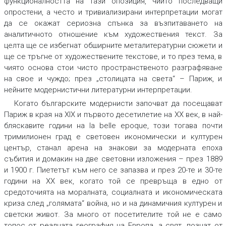
функционалността на тази опозиция, чиито последващи
опростени, а често и тривиализирани интерпретации могат
да се окажат сериозна спънка за възпитаването на
аналитичното отношение към художествения текст. За
целта ще се избегнат обширните металитературни сюжети и
ще се тръгне от художествените текстове, и то през тема, в
чиято основа стои чисто пространственото разграфяване
на свое и чуждо; през „столицата на света“ – Париж, и
нейните модернистични литературни интерпретации.
Когато българските модернисти започват да посещават
Париж в края на XIX и първото десетилетие на ХХ век, в най-
бляскавите години на la belle epoque, този тогава почти
тримилионен град е световен икономически и културен
център, станал арена на знакови за модерната епоха
събития и домакин на две световни изложения – през 1889
и 1900 г. Пиететът към него се запазва и през 20-те и 30-те
години на ХХ век, когато той се превръща в едно от
средоточията на моралната, социалната и икономическата
криза след „голямата“ война, но и на динамичния културен и
светски живот. За много от посетителите той не е само
топос от реалната география на Европа, а свят, познат от