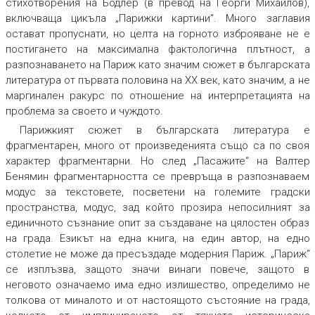
стихотворения на Бодлер (в превод на Георги Михайлов),
включваща цикъла „Парижки картини“. Много заглавия
остават пропуснати, но целта на горното изброяване не е
постигането на максимална фактологична плътност, а
разпознаването на Париж като значим сюжет в българската
литература от първата половина на ХХ век, като значим, а не
маргинален ракурс по отношение на интерпретацията на
проблема за своето и чуждото.
Парижкият сюжет в българската литература е
фрагментарен, много от произведенията също са по своя
характер фрагментарни. Но след „Пасажите“ на Валтер
Бенямин фрагментарността се превръща в разпознаваем
модус за текстовете, посветени на големите градски
пространства, модус, зад който прозира непосилният за
единичното съзнание опит за създаване на цялостен образ
на града. Езикът на една книга, на един автор, на едно
столетие не може да пресъздаде модерния Париж. „Париж“
се изплъзва, защото значи винаги повече, защото в
неговото означаемо има едно излишество, определимо не
толкова от миналото и от настоящото състояние на града,