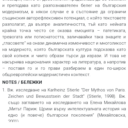
и преподава като разпознавателен белег на българския
модернизъм, в някои случаи е в състояние да ограничи
същинския авторефлексивен потенциал, с който текстовете
разполагат, да възпре аналитичността, тъй като нейната
крайна точка често се оказва емоцията – патетиката,
тревогата или потиснатостта, заличавайки така знаците и
„гласовете“ на онази динамична изменчивост и многоликост
на модерното, която българската култура подсказва като
свой копнеж и чиито образи търси да изрази. И това не
накърнява националния характер на литература, а напротив
– поставя го и го прави разбираем в един по-широк
общоевропейски модернистичен контекст.
NOTES / БЕЛЕЖКИ
1. Вж. изследване на Karlheinz Stierle “Der Mythos von Paris.
Zeichen und Bewusstsein der Stadt” (Stierle, 1998). Вж.
също заглавието на изследването на Елена Михайлова
„Митът Париж: Щрихи върху интелектуалната история на
едно (и повече) български поколения“ (Михайловска,
2001).