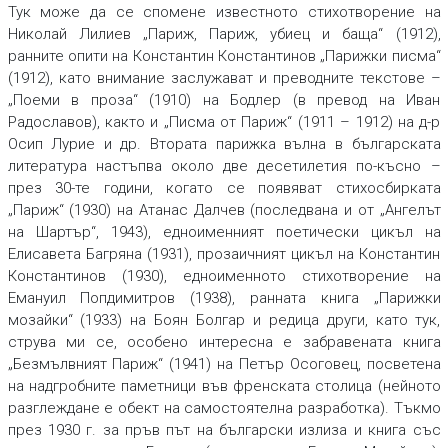
Тук може да се спомене известното стихотворение на
Николай Лилиев „Париж, Париж, убиец и баща“ (1912),
ранните опити на Константин Константинов „Парижки писма“
(1912), като внимание заслужават и преводните текстове –
„Поеми в проза“ (1910) на Бодлер (в превод на Иван
Радославов), както и „Писма от Париж“ (1911 – 1912) на д-р
Осип Лурие и др. Втората парижка вълна в българската
литература настъпва около две десетилетия по-късно –
през 30-те години, когато се появяват стихосбирката
„Париж“ (1930) на Атанас Далчев (последвана и от „Ангелът
на Шартър“, 1943), едноименният поетически цикъл на
Елисавета Багряна (1931), прозаичният цикъл на Константин
Константинов (1930), едноименното стихотворение на
Емануил Попдимитров (1938), ранната книга „Парижки
мозайки“ (1933) на Боян Болгар и редица други, като тук,
струва ми се, особено интересна е забравената книга
„Безмълвният Париж“ (1941) на Петър Осоговец, посветена
на надгробните паметници във френската столица (нейното
разглеждане е обект на самостоятелна разработка). Тъкмо
през 1930 г. за пръв път на български излиза и книга със