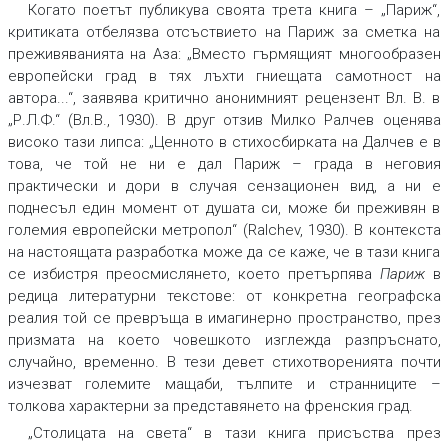
Когато поетът публикува своята трета книга – „Париж“,
критиката отбелязва отсъствието на Париж за сметка на
преживяванията на Аза: „Вместо гърмящият многообразен
европейски град в тях лъхти гниещата самотност на
автора...“, заявява критично анонимният рецензент Вл. В. в
„Р.Л.Ф.“ (Вл.В., 1930). В друг отзив Милко Ралчев оценява
високо тази липса: „Ценното в стихосбирката на Далчев е в
това, че той не ни е дал Париж – града в неговия
практически и дори в случая сензационен вид, а ни е
поднесъл един момент от душата си, може би преживян в
големия европейски метропол“ (Ralchev, 1930). В контекста
на настоящата разработка може да се каже, че в тази книга
се избистря преосмислянето, което претърпява
Париж
в
редица литературни текстове: от конкретна географска
реалия той се превръща в имагинерно пространство, през
призмата на което човешкото изглежда разпръснато,
случайно, временно. В тези девет стихотворенията почти
изчезват големите мащаби, тълпите и странниците –
толкова характерни за представянето на френския град.
„Столицата на света“ в тази книга присъства през