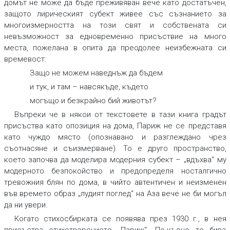
домът не може да бъде преживяван вече като достатъчен,
защото лирическият субект живее със съзнанието за
многоизмерността на този свят и собствената си
невъзможност за едновременно присъствие на много
места, пожелана в опита да преодолее неизбежната си
времевост:
Защо не можем наведнъж да бъдем
и тук, и там – навсякъде, където
могъщо и безкрайно бий животът?
Въпреки че в някои от текстовете в тази книга градът
присъства като опозиция на дома, Париж не се представя
като чуждо място (опознавано и разглеждано чрез
съотнасяне и съизмерване). То е друго пространство,
което започва да моделира модерния субект – „вдъхва“ му
модерното безпокойство и предопределя носталгично
тревожния блян по дома, в чийто автентичен и неизменен
във времето образ „лудият поглед“ на Аза вече не би могъл
да ни увери.
Когато стихосбирката се появява през 1930 г., в нея
присъства стихотворението „Париж“. По-късно то бива