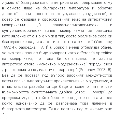
„чуждото“ бива усвоявано, интегрирано до превръщането му
в самото лице на българската литература и обратно
„своето“ търпи процес на отчуждаване, „очудняване“, с
което се създава и своеобразният език на литературния
модернизъм: „В социалнопсихологически и
културноисторически аспект модернизмът се разкрива
като явление от с в о е ч у ж д тип, което реализира себе си
благодарение на д и а л о г и с ъ о т н а с я н е “ (Yordanov,
1993: 47, разредка – А. Й.). Бойко Пенчев отбелязва обаче,
че ако този процес бъде възприет като differentia specifica
на модернизма, то това би означавало, че „цялата
литература става иманентно модернистична“ поради своя
„трансформативно-диалогичен характер“ (Penchev, 2003: 8).
Без да се поставя под въпрос високият междутекстов
потенциал на литературните произведения на модернизма, и
в настоящата разработка ще бъде отправено питане към
възможността антитетичната двойка „свое – чуждо“ да
предложи модел, в който безсъмнено да се полага и през
който еднозначно да се разпознава това явление в
българската литература. Тя ще постави под съмнение още