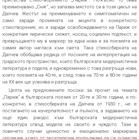
преименувано „Сняг“, но запазва мястото си в този цикъл на
Далчев. Жестът на преименуването е симптоматичен не
само заради промяната на акцента в конкретното
стихотворение, но и заради освобождаването на
Париж
от
конкретния лирически сюжет, носещ социален подтекст, и
превръщането му в маркер за една нова и за поезията на
самия автор нагласа към света. Така стихосбирката на
Далчев обобщава редица от посоките на интерпретация на
градското пространство, които българската модернистична
литература е подела, и едновременно с това разгръща нови,
които поезията на 40-те, а след това на 70-те и 80-те години
на ХХ век ще усвоява и разгръща.
Целта на предложените посоки за прочит на темата
„Париж“ в българската поезия от 20-те и 30-те години, и по-
конкретно в стихосбирката на Далчев от 1930 г., не е
постигането на изчерпателност и пълнота, а задаването на
още един ракурс към българската модернистична
литература отвъд модела на своето и чуждото. Тази в
повечето случаи ценностно и емоционално маркирана
опозиция, която от десетилетия продължава да се осмисля