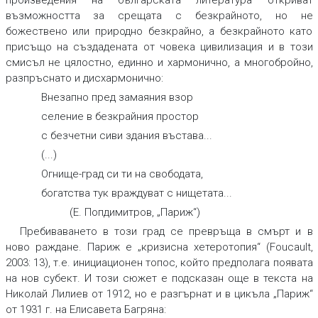
възможността за срещата с безкрайното, но не
божествено или природно безкрайно, а безкрайното като
присъщо на създадената от човека цивилизация и в този
смисъл не цялостно, единно и хармонично, а многобройно,
разпръснато и дисхармонично:
Внезапно пред замаяния взор
селение в безкрайния простор
с безчетни сиви здания въстава...
(...)
Огнище-град си ти на свободата,
богатства тук враждуват с нищетата...
(Е. Попдимитров, „Париж“)
Пребиваването в този град се превръща в смърт и в
ново раждане. Париж е „кризисна хетеротопия“ (Foucault,
2003: 13), т.е. инициационен топос, който предполага появата
на нов субект. И този сюжет е подсказан още в текста на
Николай Лилиев от 1912, но е разгърнат и в цикъла „Париж“
от 1931 г. на Елисавета Багряна: