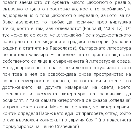
правят заеманото от субекта място „абсолютно реално,
свързано с цялото пространство, което го заобикаля“, и
едновременно с това „абсолютно нереално, защото, за да
бъде възприето, то трябва да премине през виртуална
точка, която е там, зад огледалото“ (Foucault, 2003: 12). От
тук може да се каже, че „оглеждайки“ се в художественото
пространство на модерните градски ноктюрни (основен
акцент в статията на Радославов), българската литература
се контекстуализира – определя като присъстваща със
собственото си лице в съвременната ѝ литературна среда.
Но едновременно с това тя се и деконтекстуализира, като
при това в нея се освобождава онова пространство на
нощна несигурност и тревога, на носталгия и трепет по
достижението на другите измерения на света, което
френската и немската литература са започнали да
осмислят. И така самата хетеротопия се оказва „огледана“
в друга хетеротопия. Може да се каже, че литературният
критик определя Париж като един от праговете, отвъд който
става възможен копнежът по „другия бряг“ (по известната
формулировка на Пенчо Славейков).