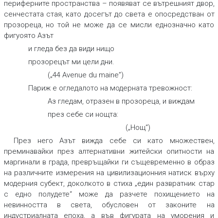
периферните пространства – появяват се вътрешният двор,
сенчестата стая, като досегът до света е опосредстван от
прозореца, но той не може да се мисли еднозначно като
фигуоято Азът
и гледа без да види нищо
прозорецът ми цели дни.
(„44 Avenue du maine”)
Париж е огледалото на модерната тревожност:
Аз гледам, отразен в прозореца, и виждам
през себе си нощта:
(„Нощ“)
През него Азът вижда себе си като множествен,
преминавайки през алтернативни житейски опитности на
маргинали в града, превръщайки ги същевременно в образ
на различните измерения на цивилизационния натиск върху
модерния субект, доколкото в стиха „един развратник стар
с едно полудете“ може да разчете похищението на
невинността в света, обусловен от законите на
индустриалната епоха, а във фигурата на уморения и