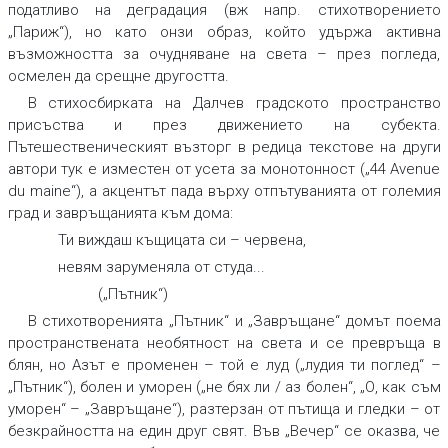
податливо на деградация (вж напр. стихотворението
„Париж“), но като онзи образ, който удържа активна
възможността за очудняване на света – през погледа,
осмелен да срещне другостта.
В стихосбирката на Далчев градското пространство
присъства и през движението на субекта.
Пътешественическият възторг в редица текстове на други
автори тук е изместен от усета за монотонност („44 Avenue
du maine“), a акцентът пада върху отпътуванията от големия
град и завръщанията към дома:
Ти виждаш къщицата си – червена,
невям заруменяла от студа...
(„Пътник“)
В стихотворенията „Пътник“ и „Завръщане“ домът поема
пространствената необятност на света и се превръща в
блян, но Азът е променен – той е луд („лудия ти поглед“ –
„Пътник“), болен и уморен („не бях ли / аз болен“, „О, как съм
уморен“ – „Завръщане“), разтерзан от пътища и гледки – от
безкрайността на един друг свят. Във „Вечер“ се оказва, че