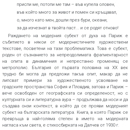
приспи ме, потопи ме там – във купела оловен,
във който много за живот и помен си кръщавал,
о, много като мен, дошли през бури, океани,
за да изчезнат в твойта паст... и се родят отново!
Раждането на модерния субект от духа на Париж е
събитието в някои от модернистичните художествени
текстове, посветени на тази проблематика. Това е субект,
роден от съзнанието за непреодолимата фрагментарност
на опита в динамичния и непрестанно променящ се
метрополис. България от първата половина на ХХ век
трудно би могла да предложи такъв опит, макар да не
липсват примери за художественото усвояване на
градските пространства София и Пловдив, затова и Париж –
вече освободен от географската си определеност, но с
културната си и литературна аура – продължава да носи и да
създава онзи контекст, в който да се прояви модерният
субект на българската литература. Книга, в която Париж се
превръща в най-голяма степен в името на модерната
нагласа към света, е стихосбирката на Далчев от 1930 г.