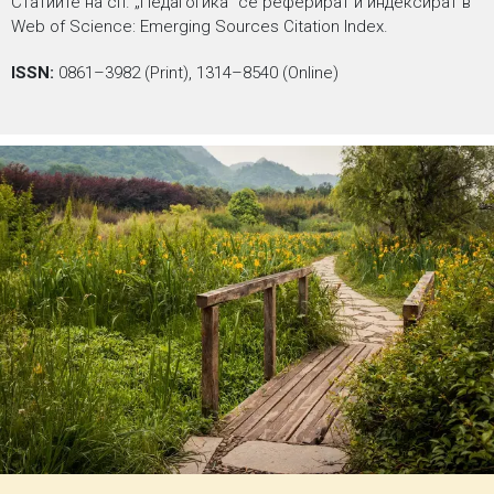
Статиите на сп. „Педагогика“ се реферират и индексират в
Web of Science: Emerging Sources Citation Index.
ISSN:
0861–3982 (Print), 1314–8540 (Online)