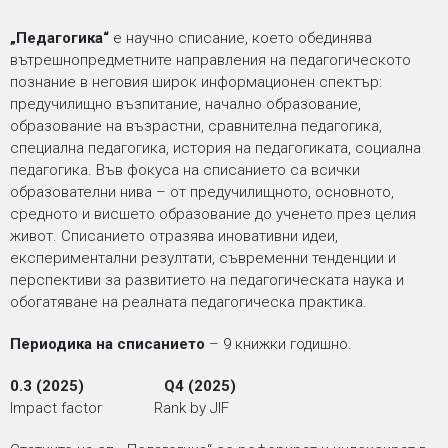
„Педагогика“
e научно списание, което обединява
вътрешнопредметните направления на педагогическото
познание в неговия широк информационен спектър:
предучилищно възпитание, начално образование,
образование на възрастни, сравнителна педагогика,
специална педагогика, история на педагогиката, социална
педагогика. Във фокуса на списанието са всички
образователни нива – от предучилищното, основното,
средното и висшето образование до ученето през целия
живот. Списанието отразява иновативни идеи,
експериментални резултати, съвременни тенденции и
перспективи за развитието на педагогическата наука и
обогатяване на реалната педагогическа практика.
Периодика на списанието
– 9 книжки годишно.
0.3 (2025)
Q4 (2025)
Impact factor Rank by JIF