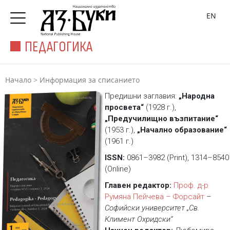
EN
ПЕДАГОГИКА
Начало
>
Информация за списанието
Предишни заглавия:
„Народна
просвета“
(1928 г.),
„Предучилищно възпитание“
(1953 г.),
„Начално образование“
(1961 г.)
ISSN:
0861–3982 (Print), 1314–8540
(Online)
Главен редактор:
Проф. д-р
Румяна Пейчева – Форсайт
–
Софийски университет „Св.
Климент Охридски“