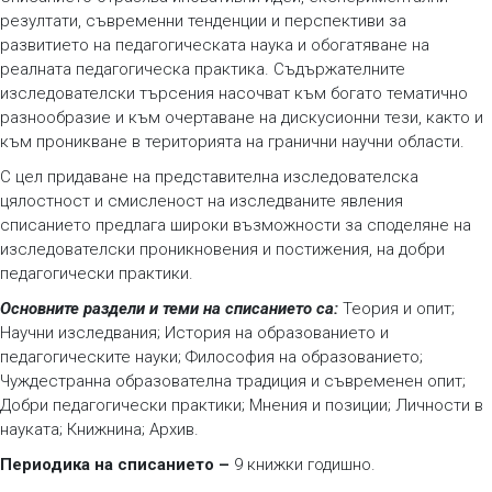
резултати, съвременни тенденции и перспективи за
развитието на педагогическата наука и обогатяване на
реалната педагогическа практика. Съдържателните
изследователски търсения насочват към богато тематично
разнообразие и към очертаване на дискусионни тези, както и
към проникване в територията на гранични научни области.
С цел придаване на представителна изследователска
цялостност и смисленост на изследваните явления
списанието предлага широки възможности за споделяне на
изследователски проникновения и постижения, на добри
педагогически практики.
Основните раздели и теми на списанието са:
Теория и опит;
Научни изследвания; История на образованието и
педагогическите науки; Философия на образованието;
Чуждестранна образователна традиция и съвременен опит;
Добри педагогически практики; Мнения и позиции; Личности в
науката; Книжнина; Архив.
Периодика на списанието –
9 книжки годишно.