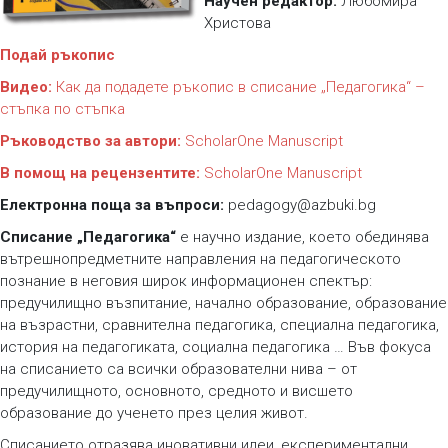
Научен редактор:
Любомира
Христова
Подай ръкопис
Видео:
Как да подадете ръкопис в списание „Педагогика“ –
стъпка по стъпка
Ръководство за автори:
ScholarOne Manuscript
В помощ на рецензентите:
ScholarOne Manuscript
Електронна поща за въпроси:
pedagogy@azbuki.bg
Списание „Педагогика“
e научно издание, което обединява
вътрешнопредметните направления на педагогическото
познание в неговия широк информационен спектър:
предучилищно възпитание, начално образование, образование
на възрастни, сравнителна педагогика, специална педагогика,
история на педагогиката, социална педагогика … Във фокуса
на списанието са всички образователни нива – от
предучилищното, основното, средното и висшето
образование до ученето през целия живот.
Списанието отразява иновативни идеи, експериментални