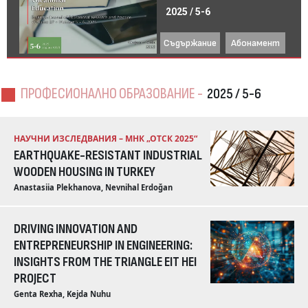
2025 / 5-6
Съдържание
Абонамент
ПРОФЕСИОНАЛНО ОБРАЗОВАНИЕ -
2025 / 5-6
НАУЧНИ ИЗСЛЕДВАНИЯ – МНК „ОТСК 2025“
EARTHQUAKE-RESISTANT INDUSTRIAL
WOODEN HOUSING IN TURKEY
Anastasiia Plekhanova, Nevnihal Erdoğan
DRIVING INNOVATION AND
ENTREPRENEURSHIP IN ENGINEERING:
INSIGHTS FROM THE TRIANGLE EIT HEI
PROJECT
Genta Rexha, Kejda Nuhu