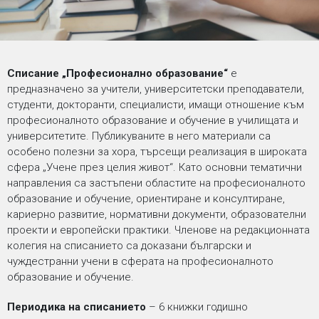
Списание „Професионално образование“
е
предназначено за учители, университетски преподаватели,
студенти, докторанти, специалисти, имащи отношение към
професионалното образование и обучение в училищата и
университетите. Публикуваните в него материали са
особено полезни за хора, търсещи реализация в широката
сфера „Учене през целия живот“. Като основни тематични
направления са застъпени областите на професионалното
образование и обучение, ориентиране и консултиране,
кариерно развитие, нормативни документи, образователни
проекти и европейски практики. Членове на редакционната
колегия на списанието са доказани български и
чуждестранни учени в сферата на професионалното
образование и обучение.
Периодика на списанието
– 6 книжки годишно