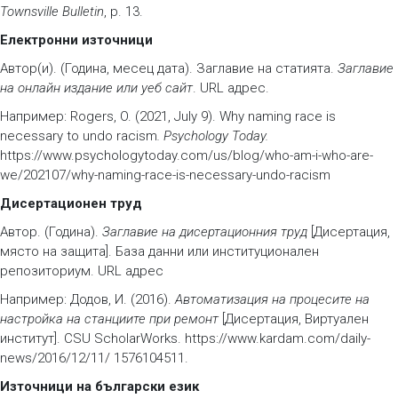
Townsville Bulletin
, p. 13.
Електронни източници
Автор(и). (Година, месец дата). Заглавие на статията.
Заглавие
на онлайн издание или уеб сайт
. URL адрес.
Например: Rogers, O. (2021, July 9). Why naming race is
necessary to undo racism
. Psychology Today.
https://www.psychologytoday.com/us/blog/who-am-i-who-are-
we/202107/why-naming-race-is-necessary-undo-racism
Дисертационен труд
Автор. (Година).
Заглавие на дисертационния труд
[Дисертация,
място на защита]. База данни или институционален
репозиториум. URL адрес
Например: Додов, И. (2016).
Автоматизация на процесите на
настройка на станциите при ремонт
[Дисертация, Виртуален
институт]. CSU ScholarWorks. https://www.kardam.com/daily-
news/2016/12/11/ 1576104511.
Източници на български език