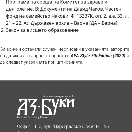
Програма на среща на Комитет за здраве и
дълголетие. В: Документи на Давид Чаков. Частен
фонд на семейство Чакови. Ф. 13337К, оп. 2, а.е. 33, л.
21 – 22. At: Държавен архив – Варна [ДА – Варна].
Закон за висшето образование
За всички останали случаи, неописани в указанията, авторите
са длъжни да направят справка в
APA Style 7th Edition (2020)
и
да следват указанията при цитиранията.
София 1113, бул. “Цариградско шосе” № 125,