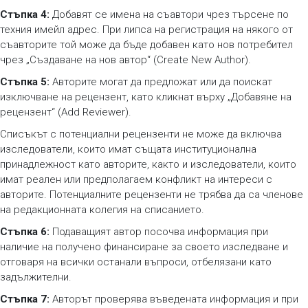
Стъпка 4:
Добавят се имена на съавтори чрез търсене по
техния имейл адрес. При липса на регистрация на някого от
съавторите той може да бъде добавен като нов потребител
чрез „Създаване на нов автор“ (Create New Author).
Стъпка 5:
Авторите могат да предложат или да поискат
изключване на рецензент, като кликнат върху „Добавяне на
рецензент“ (Add Reviewer).
Списъкът с потенциални рецензенти не може да включва
изследователи, които имат същата институционална
принадлежност като авторите, както и изследователи, които
имат реален или предполагаем конфликт на интереси с
авторите. Потенциалните рецензенти не трябва да са членове
на редакционната колегия на списанието.
Стъпка 6:
Подаващият автор посочва информация при
наличие на получено финансиране за своето изследване и
отговаря на всички останали въпроси, отбелязани като
задължителни.
Стъпка 7:
Авторът проверява въведената информация и при