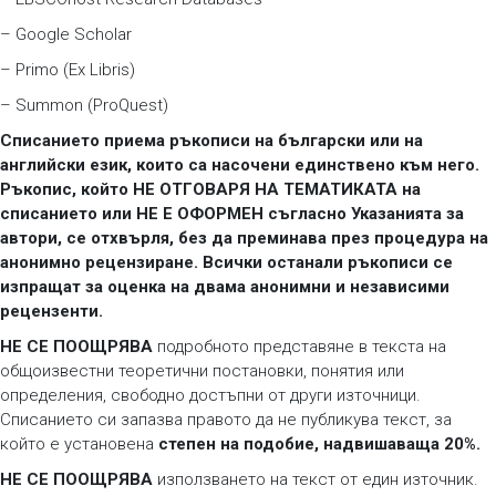
– Google Scholar
– Primo (Ex Libris)
– Summon (ProQuest)
Списанието приема ръкописи на български или на
английски език, които са насочени единствено към него.
Ръкопис, който НЕ ОТГОВАРЯ НА ТЕМАТИКАТА на
списанието или НЕ Е ОФОРМЕН съгласно Указанията за
автори, се отхвърля, без да преминава през процедура на
анонимно рецензиране. Всички останали ръкописи се
изпращат за оценка на двама анонимни и независими
рецензенти.
НЕ СЕ ПООЩРЯВА
подробното представяне в текста на
общоизвестни теоретични постановки, понятия или
определения, свободно достъпни от други източници.
Списанието си запазва правото да не публикува текст, за
който е установена
степен на подобие, надвишаваща 20%.
НЕ СЕ ПООЩРЯВА
използването на текст от един източник.