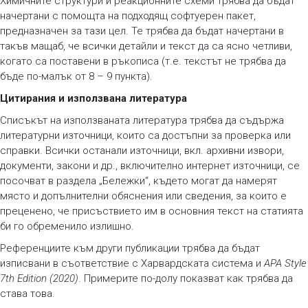
Химичните структури и реакционните схеми трябва да бъдат
начертани с помощта на подходящ софтуерен пакет,
предназначен за тази цел. Те трябва да бъдат начертани в
такъв мащаб, че всички детайли и текст да са ясно четливи,
когато са поставени в ръкописа (т.е. текстът не трябва да
бъде по-малък от 8 – 9 пункта).
Цитирания и използвана литература
Списъкът на използваната литература трябва да съдържа
литературни източници, които са достъпни за проверка или
справки. Всички останали източници, вкл. архивни извори,
документи, закони и др., включително интернет източници, се
посочват в раздела „Бележки“, където могат да намерят
място и допълнителни обяснения или сведения, за които е
преценено, че присъствието им в основния текст на статията
би го обременило излишно.
Референциите към други публикации трябва да бъдат
изписвани в съответствие с Харвардската система и
APA Style
7th Edition (2020)
. Примерите по-долу показват как трябва да
става това.