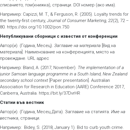
списанието, том
(книжка), страници. DOI номер (ако има).
Например: Capizzi, M. T., & Ferguson, R. (2005). Loyalty trends for
the twenty-first century,
Journal of Consumer Marketing, 22
(2), 72 –
80. https://doi.org/10.1002/pon.750
Непубликувани сборници с известия от конференции
Автор(и). (Година, Месец).
Заглавие на материала
[Вид на
материала]. Наименование на конференцията, място на
провеждане. URL адрес
Например: Bland, A. (2017, November).
The implementation of a
junior Samoan language programme in a South Island, New Zealand
secondary school context
[Paper presentation]. Australian
Association for Research in Education (AARE) Conference 2017,
Canberra, Australia. https://bit.ly/37DvrHR
Статии във вестник
Автор(и). (Година, Месец Дата). Заглавие на статията.
Име на
вестника
, страници.
Например: Bidey, S. (2018, January 1). Bid to curb youth crime.