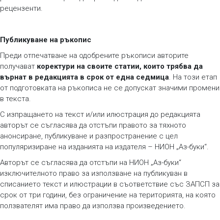
рецензенти.
Публикуване на ръкопис
Преди отпечатване на одобрените ръкописи авторите
получават
коректури на своите статии, които трябва да
върнат в редакцията в срок от една седмица
. На този етап
от подготовката на ръкописа не се допускат значими промени
в текста.
С изпращането на текст и/или илюстрация до редакцията
авторът се съгласява да отстъпи правото за тяхното
анонсиране, публикуване и разпространение с цел
популяризиране на изданията на издателя – НИОН „Аз-буки“.
Авторът се съгласява да отстъпи на НИОН „Аз-буки“
изключителното право за използване на публикуван в
списанието текст и илюстрации в съответствие със ЗАПСП за
срок от три години, без ограничение на територията, на която
ползвателят има право да използва произведението.