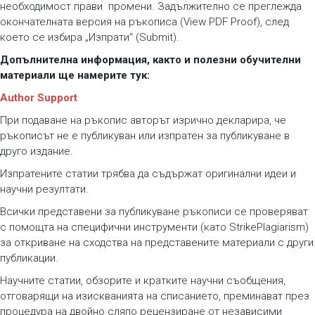
необходимост прави промени. Задължително се преглежда
окончателната версия на ръкописа (View PDF Proof), след
което се избира „Изпрати“ (Submit).
Допълнителна информация, както и полезни обучителни
материали ще намерите тук:
Author Support
При подаване на ръкопис авторът изрично декларира, че
ръкописът не е публикуван или изпратен за публикуване в
друго издание.
Изпратените статии трябва да съдържат оригинални идеи и
научни резултати.
Всички представени за публикуване ръкописи се проверяват
с помощта на специфични инструменти (като StrikePlagiarism)
за откриване на сходства на представените материали с други
публикации.
Научните статии, обзорите и кратките научни съобщения,
отговарящи на изискванията на списанието, преминават през
процедура на двойно сляпо рецензиране от независими