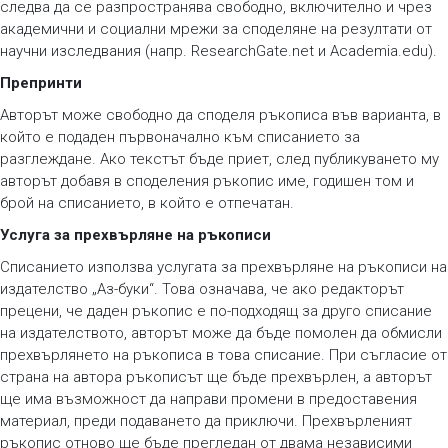
следва да се разпространява свободно, включително и чрез
академични и социални мрежи за споделяне на резултати от
научни изследвания (напр. ResearchGate.net и Academia.edu).
Препринти
Авторът може свободно да споделя ръкописа във варианта, в
който е подаден първоначално към списанието за
разглеждане. Ако текстът бъде приет, след публикуването му
авторът добавя в споделения ръкопис име, годишен том и
брой на списанието, в който е отпечатан.
Услуга за прехвърляне на ръкописи
Списанието използва услугата за прехвърляне на ръкописи на
издателство „Аз-буки“. Това означава, че ако редакторът
прецени, че даден ръкопис е по-подходящ за друго списание
на издателството, авторът може да бъде помолен да обмисли
прехвърлянето на ръкописа в това списание. При съгласие от
страна на автора ръкописът ще бъде прехвърлен, а авторът
ще има възможност да направи промени в предоставения
материал, преди подаването да приключи. Прехвърленият
ръкопис отново ще бъде прегледан от двама независими