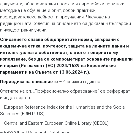
документи, образователни проекти и европейски практики,
методика на обучение и опит, добри практики,
изследователска дейност и проучвания. Членове на
редакционната колегия на списанието са доказани български
и чуждестранни учени.
Списанието спазва общоприетите норми, свързани с
академична етика, почтеност, защита на личните данни и
интелектуалната собственост, с цел отговорното му
използване, без да се компрометират основните принципи
и норми (Регламент (ЕС) 2024/1689 на Европейския
парламент и на Съвета от 13.06.2024 г.).
Периодика на списанието
– 4 книжки годишно.
Статиите на сп. „Професионално образование“ се реферират
и индексират в:
– European Reference Index for the Humanities and the Social
Sciences (ERIH PLUS)
– Central and Eastern European Online Library (CEEOL)
– EBSCOhost Research Databases