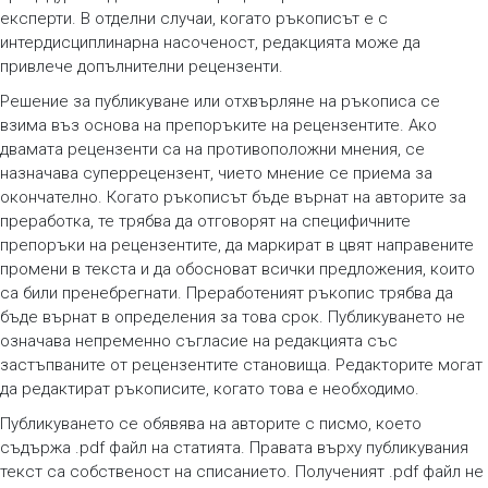
експерти. В отделни случаи, когато ръкописът е с
интердисциплинарна насоченост, редакцията може да
привлече допълнителни рецензенти.
Решение за публикуване или отхвърляне на ръкописа се
взима въз основа на препоръките на рецензентите. Ако
двамата рецензенти са на противоположни мнения, се
назначава суперрецензент, чието мнение се приема за
окончателно. Когато ръкописът бъде върнат на авторите за
преработка, те трябва да отговорят на специфичните
препоръки на рецензентите, да маркират в цвят направените
промени в текста и да обосноват всички предложения, които
са били пренебрегнати. Преработеният ръкопис трябва да
бъде върнат в определения за това срок. Публикуването не
означава непременно съгласие на редакцията със
застъпваните от рецензентите становища. Редакторите могат
да редактират ръкописите, когато това е необходимо.
Публикуването се обявява на авторите с писмо, което
съдържа .pdf файл на статията. Правата върху публикувания
текст са собственост на списанието. Полученият .pdf файл не