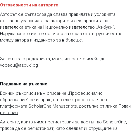
Отговорности на авторите
Авторът се съгласява да спазва правилата и условията
съгласно указанията за авторите и декларацията за
издателска етика на Национално издателство „Аз-буки“.
Нарушаването им ще се счита за отказ от сътрудничество
между автора и изданието за в бъдеще.
За връзка с редакцията, моля, изпратете имейл до
vocedu@azbuki.bg
Подаване на ръкопис
Всички ръкописи към списание „Професионално
образование“ се изпращат по електронен път чрез
платформата ScholarOne Manuscripts, достъпна от линка
Подай
ръкопис
.
Авторите, които нямат регистрация за достъп до ScholarOne,
трябва да се регистрират, като следват инструкциите на