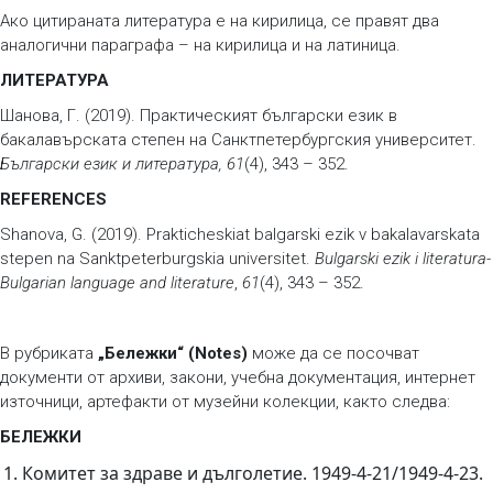
Ако цитираната литература е на кирилица, се правят два
аналогични параграфа – на кирилица и на латиница.
ЛИТЕРАТУРА
Шанова, Г. (2019). Практическият български език в
бакалавърската степен на Санктпетербургския университет.
Български език и литература, 61
(4), 343 – 352.
REFERENCES
Shanova, G. (2019). Prakticheskiat balgarski ezik v bakalavarskata
stepen na Sanktpeterburgskia universitet.
Bulgarski ezik i literatura-
Bulgarian language and literature
,
61
(4), 343 – 352.
В рубриката
„Бележки“ (Notes)
може да се посочват
документи от архиви, закони, учебна документация, интернет
източници, артефакти от музейни колекции, както следва:
БЕЛЕЖКИ
Комитет за здраве и дълголетие. 1949-4-21/1949-4-23.