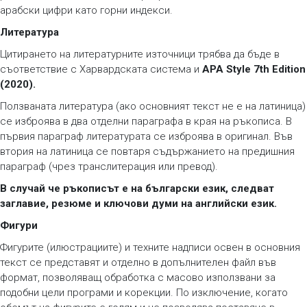
арабски цифри като горни индекси.
Литература
Цитирането на литературните източници трябва да бъде в
съответствие с Харвардската система и
APA Style 7th Edition
(2020).
Ползваната литература (ако основният текст не е на латиница)
се изброява в два отделни параграфа в края на ръкописа. В
първия параграф литературата се изброява в оригинал. Във
втория на латиница се повтаря съдържанието на предишния
параграф (чрез транслитерация или превод).
В случай че ръкописът е на български език, следват
заглавие, резюме и ключови думи на английски език.
Фигури
Фигурите (илюстрациите) и техните надписи освен в основния
текст се представят и отделно в допълнителен файл във
формат, позволяващ обработка с масово използвани за
подобни цели програми и корекции. По изключение, когато