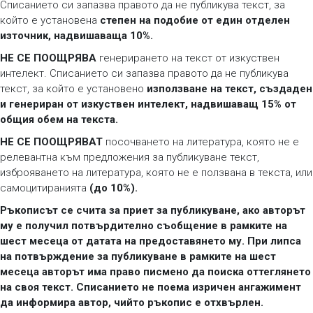
Списанието си запазва правото да не публикува текст, за
който е установена
степен на подобие от един отделен
източник, надвишаваща 10%.
НЕ СЕ ПООЩРЯВА
генерирането на текст от изкуствен
интелект. Списанието си запазва правото да не публикува
текст, за който е установено
използване на текст, създаден
и генериран от изкуствен интелект, надвишаващ 15% от
общия обем на текста.
НЕ СЕ ПООЩРЯВАТ
посочването на литература, която не е
релевантна към предложения за публикуване текст,
изброяването на литература, която не е ползвана в текста, или
самоцитиранията
(до 10%).
Ръкописът се счита за приет за публикуване, ако авторът
му е получил потвърдително съобщение в рамките на
шест месеца от датата на предоставянето му. При липса
на потвърждение за публикуване в рамките на шест
месеца авторът има право писмено да поиска оттеглянето
на своя текст. Списанието не поема изричен ангажимент
да информира автор, чийто ръкопис е отхвърлен.