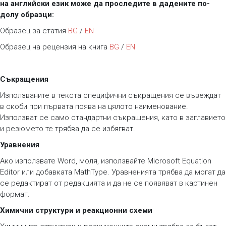
на английски език може да проследите в дадените по-
долу образци:
Образец за статия
BG
/
EN
Образец на рецензия на книга
BG
/
EN
Съкращения
Използваните в текста специфични съкращения се въвеждат
в скоби при първата поява на цялото наименование.
Използват се само стандартни съкращения, като в заглавието
и резюмето те трябва да се избягват.
Уравнения
Ако използвате Word, моля, използвайте Microsoft Equation
Editor или добавката MathType. Уравненията трябва да могат да
се редактират от редакцията и да не се появяват в картинен
формат.
Химични структури и реакционни схеми