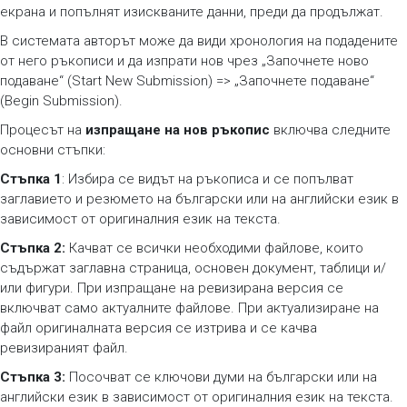
екрана и попълнят изискваните данни, преди да продължат.
В системата авторът може да види хронология на подадените
от него ръкописи и да изпрати нов чрез „Започнете ново
подаване“ (Start New Submission) => „Започнете подаване“
(Begin Submission).
Процесът на
изпращане на нов ръкопис
включва следните
основни стъпки:
Стъпка 1
: Избира се видът на ръкописа и се попълват
заглавието и резюмето на български или на английски език в
зависимост от оригиналния език на текста.
Стъпка 2:
Качват се всички необходими файлове, които
съдържат заглавна страница, основен документ, таблици и/
или фигури. При изпращане на ревизирана версия се
включват само актуалните файлове. При актуализиране на
файл оригиналната версия се изтрива и се качва
ревизираният файл.
Стъпка 3:
Посочват се ключови думи на български или на
английски език в зависимост от оригиналния език на текста.