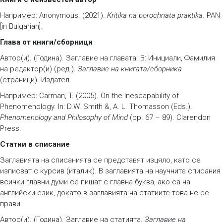
Например: Anonymous. (2021).
Kritika na porochnata praktika
. PAN
[in Bulgarian].
Глава от книги/сборници
Автор(и). (Година). Заглавие на главата. В: Инициали, Фамилия
на редактор(и) (ред.).
Заглавие на книгата/сборника
(страници). Издател.
Например: Carman, T. (2005). On the Inescapability of
Phenomenology. In: D.W. Smith &, A. L. Thomasson (Eds.).
Phenomenology and Philosophy of Mind
(pp. 67 – 89). Clarendon
Press.
Статии в списание
Заглавията на списанията се представят изцяло, като се
изписват с курсив (италик). В заглавията на научните списания
всички главни думи се пишат с главна буква, ако са на
английски език, докато в заглавията на статиите това не се
прави.
Автор(и). (Година). Заглавие на статията.
Заглавие на