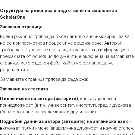
Структура на ръкописа
и подготвяне на файлове за
ScholarOne
Заглавна страница
Всеки ръкопис трябва да бъде напълно анонимизиран, за да
не се компрометира процесът на рецензиране. Авторът
трябва да се увери, че всяка идентифицираща информация е
премахната от основния документ и е включена на заглавната
страница като отделен файл, който не се изпраща на
рецензентите.
Заглавната страница трябва да съдържа:
Заглавие на статията
Пълни имена на автора (авторите)
, институционална
принадлежност (в т.ч. университет, институт), град и държава
(без посочване на академични и други титли).
Подробни данни за автора (авторите) на английски език
–
включват пълни имена, академична длъжност и научна степен,
институционална принадлежност (в т.ч. университет, институт),