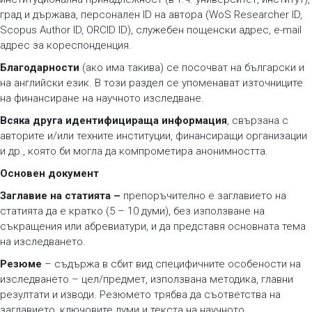
град и държава, персонален ID на автора (WoS Researcher ID,
Scopus Author ID, ORCID ID), служебен пощенски адрес, е-mail
адрес за кореспонденция.
Благодарности
(ако има такива) се посочват на български и
на английски език. В този раздел се упоменават източниците
на финансиране на научното изследване.
Всяка друга идентифицираща информация
, свързана с
авторите и/или техните институции, финансиращи организации
и др., която би могла да компрометира анонимността.
Основен документ
Заглавие на статията –
препоръчително е заглавието на
статията да е кратко (5 – 10 думи), без използване на
съкращения или абревиатури, и да представя основната тема
на изследването.
Резюме
– съдържа в сбит вид специфичните особености на
изследването – цел/предмет, използвана методика, главни
резултати и изводи. Резюмето трябва да съответства на
заглавието, ключовите думи и текста на научното