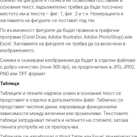
обемът на фигурите е голям и не позволява поставяне в
основния текст, задължително трябва да бъде посочено
мястото им в текста – фиг. 1, фиг. 2 и т.н. Номерацията и
заглавията на фигурите се поставят под тях.
По възможност фигурите да бъдат правени в графични
програми (Corel Draw, Adobe Illustrator, Adobe PhotoShop) или
Excel. Заглавията на фигурите не трябва да са включени в
изображението.
Снимки и сканирани изображения да бъдат в отделни файлове
с добро качество (поне 300 dpi), за предпочитане в JPG, JPEG,
PNG или TIFF формат.
Таблици
Таблиците и техните надписи освен в основния текст се
представят и отделно в допълнителен файл. Таблично се
представят числени данни, изразяващи функционални
зависимости между величини или променливи. Текстовите
таблици затрудняват печата и четенето на статиите, затова
тяхната употреба не се препоръчва.
Таблиците се изработват в Word Table или Excel. Номерират се