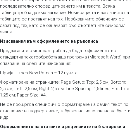
последователно според цитирането им в текста. Всяка
таблица трябва да има заглавие. Номерацията и заглавията на
таблиците се поставят над тях. Необходимите обяснения се
дават под тях, като се означават със съответните символи/
знаци.
Изисквания към оформлението на ръкописа
Предлаганите ръкописи трябва да бъдат оформени със
стандартна текстообработваща програма (Microsoft Word) при
спазване на следните изисквания:
Шрифт: Times New Roman – 12 пункта.
Форматиране на страниците: Page Setup: Top: 2,5 см, Bottom:
2,5 см, Left: 2,5 см, Right: 2,5 см; Line Spacing: 1,5 lines; First Line:
1,25 см; Paper Size: A4.
Не се поощрява специфично форматиране на самия текст по
отношение на подчертаване, табулиране, използване на булети
и др.
Оформлението на статиите и рецензиите на български и