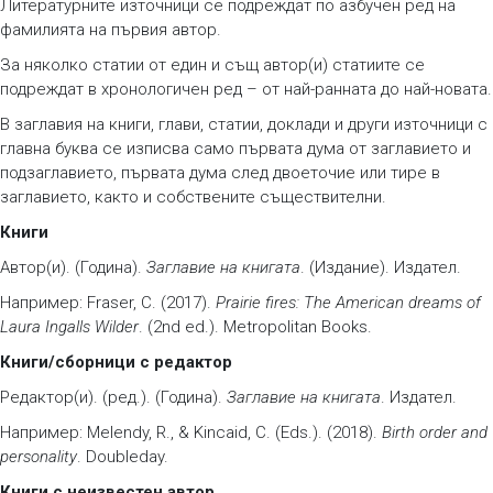
Литературните източници се подреждат по азбучен ред на
фамилията на първия автор.
За няколко статии от един и същ автор(и) статиите се
подреждат в хронологичен ред – от най-ранната до най-новата.
В заглавия на книги, глави, статии, доклади и други източници с
главна буква се изписва само първата дума от заглавието и
подзаглавието, първата дума след двоеточие или тире в
заглавието, както и собствените съществителни.
Книги
Автор(и). (Година).
Заглавие на книгата
. (Издание). Издател.
Например: Fraser, C. (2017).
Prairie fires: The American dreams of
Laura Ingalls Wilder
. (2nd ed.). Metropolitan Books.
Книги/сборници с редактор
Редактор(и). (ред.). (Година).
Заглавие на книгата
. Издател.
Например: Melendy, R., & Kincaid, C. (Eds.). (2018).
Birth order and
personality
. Doubleday.
Книги с неизвестен автор