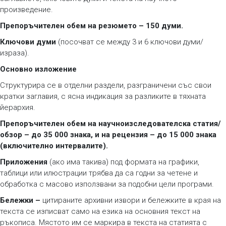
произведение.
Препоръчителен обем на резюмето – 150 думи.
Ключови думи
(посочват се между 3 и 6 ключови думи/
израза).
Основно изложение
Структурира се в отделни раздели, разграничени със свои
кратки заглавия, с ясна индикация за разликите в тяхната
йерархия.
Препоръчителен обем на
н
аучноизследователска статия/
обзор – до 35 000 знака, и на рецензия – до 15 000 знака
(
включително интервалите
).
Приложения
(ако има такива) под формата на графики,
таблици или илюстрации трябва да са годни за четене и
обработка с масово използвани за подобни цели програми.
Бележки
–
цитираните архивни извори и бележките в края на
текста се изписват само на езика на основния текст на
ръкописа. Мястото им се маркира в текста на статията с