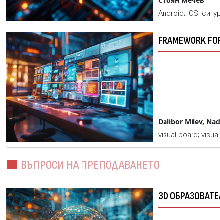
Стоян Мечев
Android; iOS; сиг
FRAMEWORK FOR
Dalibor Milev, Na
visual board; visu
ВЪПРОСИ НА ПРЕПОДАВАНЕТО
3D ОБРАЗОВАТ