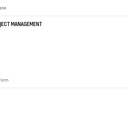
али
ROJECT MANAGEMENT
tform