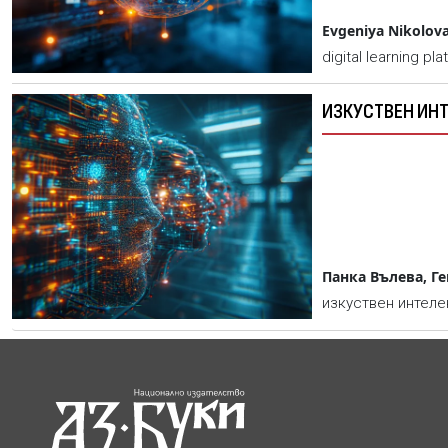
Evgeniya Nikolov
digital learning p
ИЗКУСТВЕН ИН
Панка Вълева, Г
изкуствен интеле