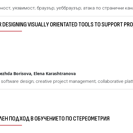
урност; уязвимост; браузър; уеббраузър; атака по странични кан
 DESIGNING VISUALLY ORIENTATED TOOLS TO SUPPORT P
dezhda Borisova, Elena Karashtranova
al software design; creative project management; collaborative pla
ЕЛЕН ПОДХОД В ОБУЧЕНИЕТО ПО СТЕРЕОМЕТРИЯ