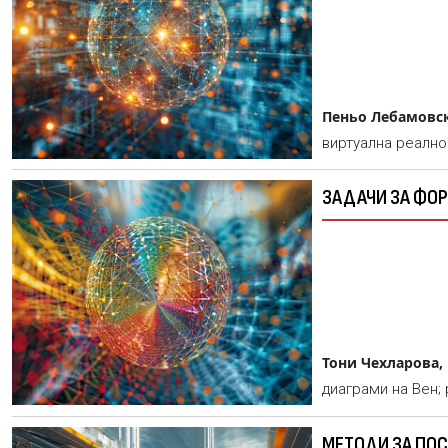
Пеньо Лебамовс
виртуална реално
ЗАДАЧИ ЗА ФО
Тони Чехларова,
диаграми на Вен;
МЕТОДИ ЗА ПО