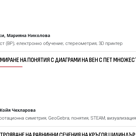
ки, Марияна Николова
ст (ВР); електронно обучение; стереометрия; 3D принтер
РМИРАНЕ НА ПОНЯТИЯ С ДИАГРАМИ НА ВЕН С ПЕТ МНОЖЕС
 Койя Чехларова
 ротационна симетрия; GeoGebra; понятия; STEAM; визуализация
СТРОЯВАНЕ НА РАВНИННИ СЕЧЕНИЯ НА КРЪГОВ ЦИЛИНДЪР