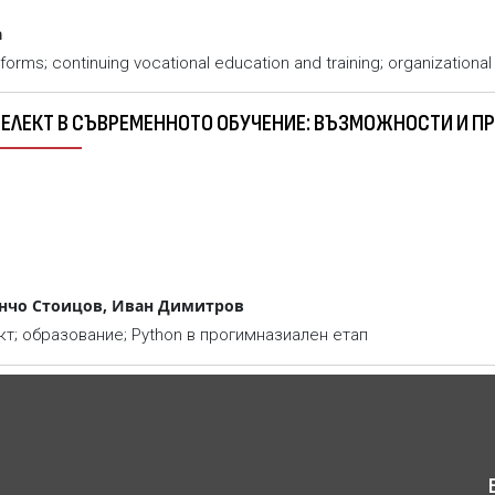
a
latforms; continuing vocational education and training; organization
ТЕЛЕКТ В СЪВРЕМЕННОТО ОБУЧЕНИЕ: ВЪЗМОЖНОСТИ И 
енчо Стоицов, Иван Димитров
кт; образование; Python в прогимназиален етап