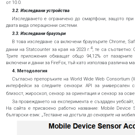
от 10.0.
3.2. Изследвани устройства
Изследването е ограничено до смартфони, защото при т
двата вида операционни системи.
3.3. Изследвани браузъри
В това изследване са включени браузърите Chrome, Safar
4
данни на Statcounter за края на 2023 г.
, те са съответно: 
Трите приложения обхващат общо 94,12% от пазарните 
включени и данни за FireFox, тъй като използва различна 
4. Методология
Съгласно препоръките на World Wide Web Consortium (
интерфейси за следните сензори: API за универсален с
близост, жироскоп, сензор за ориентация и сензор за осв
За провеждането на експеримента е създаден уебсайт, дос
На сайта е присвоено работно название: Mobile Device S
български език: „
Тестване на достъпа до сензорите на мобил