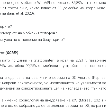
т поне едно мобилно WebAPI повикване; 35,89% от тях също
 от трети лица, които идват от 11 домейна на второ ниво.
ntaris et al. 2020).
зърите?
 сензорите на мобилния телефон?
сигурна по отношение на браузърите?
тва (ОСМУ)
3
като по данни на Statcounter
в края на 2021 г. пазарните
,24%, или общо 99,25% от мобилните устройства на пазара са
а внедряване на различните версии на ОС Android (Raphael
се направи заключението, че изследването на уязвимости за
родуктивни за конкретизираната цел на изследването, тъй като
а именно хронология на внедряване на iOS (Moreau 2021) и
 не е целесъобразно да се изследват версии на iOS, по-ранни