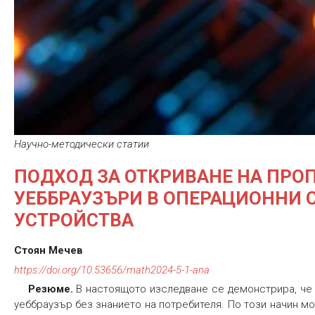
Научно-методически статии
ПОДХОД ЗА ОТКРИВАНЕ НА ПРОП
УЕББРАУЗЪРИ В ОПЕРАЦИОННИ 
УСТРОЙСТВА
Стоян Мечев
https://doi.org/10.53656/math2024-5-1-ana
Резюме.
В настоящото изследване се демонстрира, че
уеббраузър без знанието на потребителя. По този начин мо