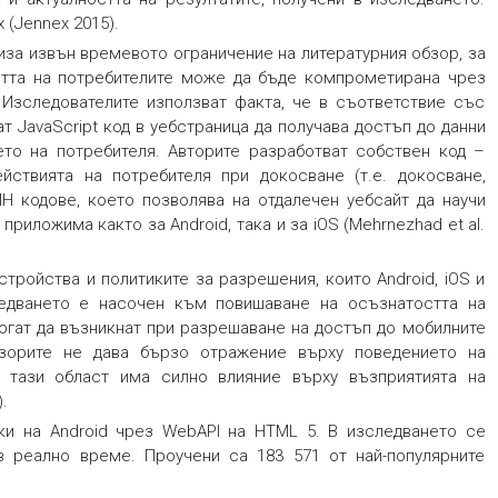
 (Jennex 2015).
иза извън времевoто ограничение на литературния обзор, за
остта на потребителите може да бъде компрометирана чрез
. Изследователите използват факта, че в съответствие със
 JavaScript код в уебстраница да получава достъп до данни
то на потребителя. Авторите разработват собствен код –
йствията на потребителя при докосване (т.е. докосване,
 кодове, което позволява на отдалечен уебсайт да научи
приложима както за Android, така и за iOS (Mehrnezhad et al.
стройства и политиките за разрешения, които Android, iOS и
ледването е насочен към повишаване на осъзнатостта на
могат да възникнат при разрешаване на достъп до мобилните
нзорите не дава бързо отражение върху поведението на
в тази област има силно влияние върху възприятията на
.
аки на Android чрез WebAPI на HTML 5. В изследването се
 реално време. Проучени са 183 571 от най-популярните