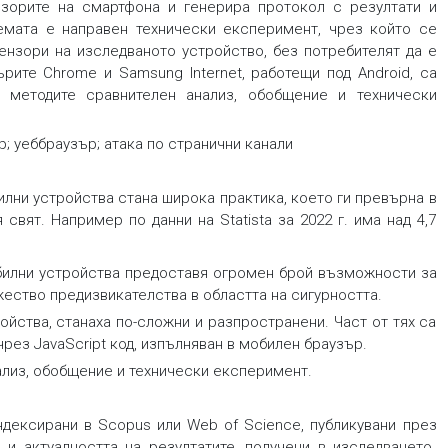
зорите на смартфона и генерира протокол с резултати и
емата е направен технически експеримент, чрез който се
ензори на изследваното устройство, без потребителят да е
ърите Chrome и Samsung Internet, работещи под Android, са
 методите сравнителен анализ, обобщение и технически
ър; уеббраузър; атака по странични канали
илни устройства стана широка практика, което ги превърна в
свят. Например по данни на Statista за 2022 г. има над 4,7
обилни устройства предоставя огромен брой възможности за
жество предизвикателства в областта на сигурността.
ойства, станаха по-сложни и разпространени. Част от тях са
рез JavaScript код, изпълняван в мобилен браузър.
ализ, обобщение и технически експеримент.
ндексирани в Scopus или Web of Science, публикувани през
 и актуалността на резултатите, получени в изследването.