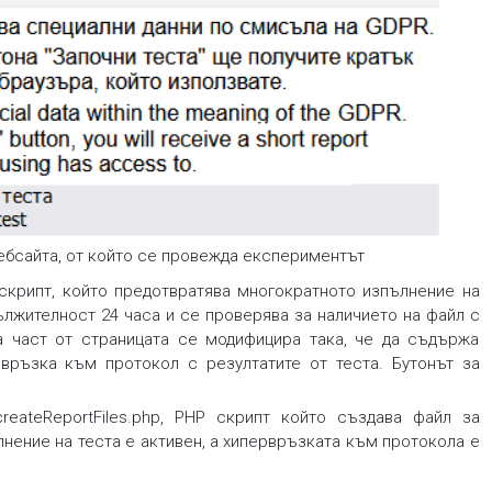
уебсайта, от който се провежда експериментът
 скрипт, който предотвратява многократното изпълнение на
ължителност 24 часа и се проверява за наличието на файл с
а част от страницата се модифицира така, че да съдържа
връзка към протокол с резултатите от теста. Бутонът за
eateReportFiles.php, PHP скрипт който създава файл за
ълнение на теста е активен, а хипервръзката към протокола е