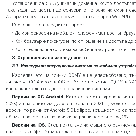
Установени са 5313 уникални домейна, които достъпва
така водят до достъп до сензори от страна на скриптове
Авторите предлагат таксономия на атаките през WebAPI (Diama
Изследвани са следните въпроси:
•
До кои сензори на мобилен телефон имат достъп брау
•
Кой браузър е по-сигурен по отношение на достъпа до
•
Коя операционна система за мобилни устройства е по-
3. Ограничения на изследването
3.1. Изследвани операционни системи за мобилни устройс
Изследването на всички ОСМУ е нецелесъобразно, тъй 
дялове на ОС Android и iOS са били съответно 70,01% и 29
използвали една от двете операционни системи.
Версии на ОС Android
.
Като се отчетат хронологията н
2023) и пазарните им дялове в края на 2021 г., може да 
версии, по-ранни от Android 5.0 Lollipop, всъщност не са п
общият пазарен дял на всички по-ранни версии е под 2%.
Версии на iOS
.
След прилагане на същите ограничения, 
пазарен дял (фиг. 2), може да се направи заключението, че