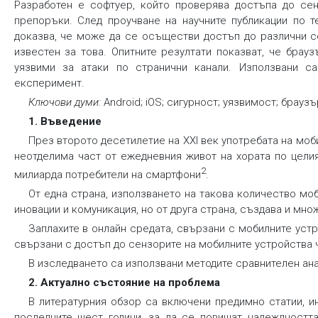
Разработен е софтуер, който проверява достъпа до сен
препоръки. След проучване на научните публикации по т
доказва, че може да се осъществи достъп до различни с
известен за това. Опитните резултати показват, че брауз
уязвими за атаки по странични канали. Използвани са
експеримент.
Ключови думи:
Android; iOS; сигурност; уязвимост; брауз
1. Въведение
През второто десетилетие на XXI век употребата на моб
неотделима част от ежедневния живот на хората по целия 
2
милиарда потребители на смартфони
.
От една страна, използването на такова количество м
иновации и комуникация, но от друга страна, създава и мно
Заплахите в онлайн средата, свързани с мобилните устр
свързани с достъп до сензорите на мобилните устройства ч
В изследването са използвани методите сравнителен ан
2. Актуално състояние на проблема
В литературния обзор са включени предимно статии, и
последните шест години, за да се повишат надеждността