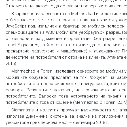
Стремежът на автора е да се спазят препоръките на Jennex
Въпреки че изследването на Mehrnezhad и колектив изл
отбелязване е, че те за първи път показват как сигурн
JavaScript код, изпълнен в браузър за мобилен телефон
спецификациите на W3C мобилните уеббраузъри разрешават
от сензорите за движение и ориентация без разрешение
TouchSignatures, който е в състояние да разграничи де
превъртане, задържане и мащабиране) и въвежданите ПИН
дейностите на потребителя от страна на клиента. Атаката е 
2016).
Mehrnezhad и Toreini изследват сензорите за мобилни у
мобилните браузъри предлагат за тях. Фокусът на изс
потребителите относно рисковете за сигурността, които 
сензори. Резултатите показват, че познаването на се
потребителите. Въпреки това натрупването на знания 
потребителите в това отношение (Mehrnezhad & Toreini 2019)
Diamantaris и колектив проучват възможността за ат
използва динамична система за анализ на приложения в
уебсайтове през периода март – септември 2018 г.