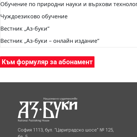
Обучение по природни науки и върхови техноло
Чуждоезиково обучение
Вестник „Аз-буки“
Вестник „Аз-буки – онлайн издание“
Към формуляр за абонамент
София 1113, бул. “Цариградско шосе” № 125,
бл. 5