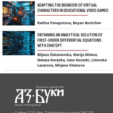
ADAPTING THE BEHAVIOR OF VIRTUAL
CHARACTERS IN EDUCATIONAL VIDEO GAMES
Radina Panayotova, Boyan Bontchev
OBTAINING AN ANALYTICAL SOLUTION OF
FIRST-ORDER DIFFERENTIAL EQUATIONS
WITH CHATGPT
Biljana Zlatanovska, Marija Miteva,
Natasa Koceska, Saso Koceski, Limonka
Lazarova, Mirjana Vitanova
София 1113, бул. “Цариградско шосе” № 125,