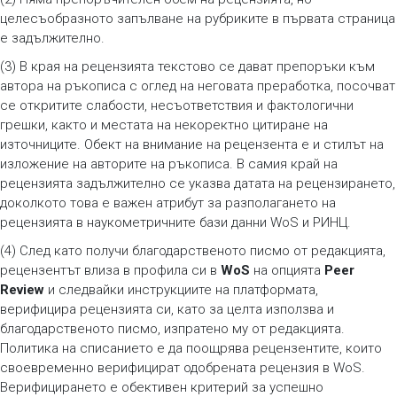
целесъобразното запълване на рубриките в първата страница
е задължително.
(3) В края на рецензията текстово се дават препоръки към
автора на ръкописа с оглед на неговата преработка, посочват
се откритите слабости, несъответствия и фактологични
грешки, както и местата на некоректно цитиране на
източниците. Обект на внимание на рецензента е и стилът на
изложение на авторите на ръкописа. В самия край на
рецензията задължително се указва датата на рецензирането,
доколкото това е важен атрибут за разполагането на
рецензията в наукометричните бази данни WoS и РИНЦ.
(4) След като получи благодарственото писмо от редакцията,
рецензентът влиза в профила си в
WoS
на опцията
Peer
Review
и следвайки инструкциите на платформата,
верифицира рецензията си, като за целта използва и
благодарственото писмо, изпратено му от редакцията.
Политика на списанието е да поощрява рецензентите, които
своевременно верифицират одобрената рецензия в WoS.
Верифицирането е обективен критерий за успешно