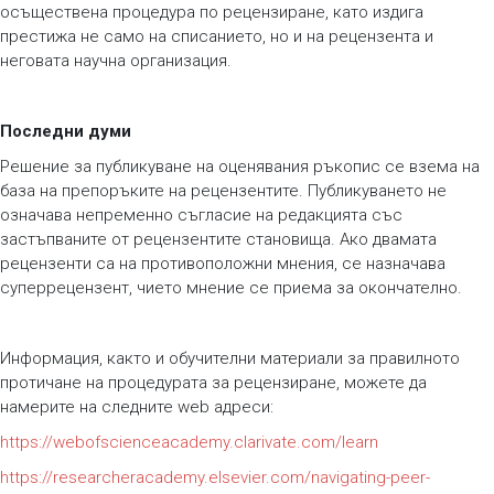
осъществена процедура по рецензиране, като издига
престижа не само на списанието, но и на рецензента и
неговата научна организация.
Последни думи
Решение за публикуване на оценявания ръкопис се взема на
база на препоръките на рецензентите. Публикуването не
означава непременно съгласие на редакцията със
застъпваните от рецензентите становища. Ако двамата
рецензенти са на противоположни мнения, се назначава
суперрецензент, чието мнение се приема за окончателно.
Информация, както и обучителни материали за правилното
протичане на процедурата за рецензиране, можете да
намерите на следните web адреси:
https://webofscienceacademy.clarivate.com/learn
https://researcheracademy.elsevier.com/navigating-peer-