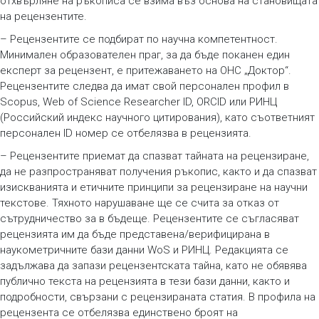
отхвърляне на ръкописа се взима въз основа на становищата
на рецензентите.
– Рецензентите се подбират по научна компетентност.
Минимален образователен праг, за да бъде поканен един
експерт за рецензент, е притежаването на ОНС „Доктор“.
Рецензентите следва да имат свой персонален профил в
Scopus, Web of Science Researcher ID, ORCID или РИНЦ
(Российский индекс научного цитирования), като съответният
персонален ID номер се отбелязва в рецензията.
– Рецензентите приемат да спазват тайната на рецензиране,
да не разпространяват получения ръкопис, както и да спазват
изискванията и етичните принципи за рецензиране на научни
текстове. Тяхното нарушаване ще се счита за отказ от
сътрудничество за в бъдеще. Рецензентите се съгласяват
рецензията им да бъде представена/верифицирана в
наукометричните бази данни WoS и РИНЦ. Редакцията се
задължава да запази рецензентската тайна, като не обявява
публично текста на рецензията в тези бази данни, както и
подробности, свързани с рецензираната статия. В профила на
рецензента се отбелязва единствено броят на