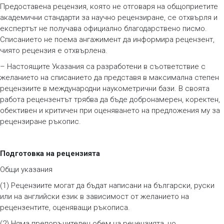
Предоставена рецензия, която не отговаря на общоприетите
академични стандарти за научно рецензиране, се отхвърля и
експертът не получава официално благодарствено писмо.
Списанието не поема ангажимент да информира рецензент,
чиято рецензия е отхвърлена.
– Настоящите Указания са разработени в съответствие с
желанието на списанието да представя в максимална степен
рецензиите в международни наукометрични бази. В своята
работа рецензентът трябва да бъде добронамерен, коректен,
обективен и критичен при оценяването на предложения му за
рецензиране ръкопис.
Подготовка на рецензията
Общи указания
(1) Рецензиите могат да бъдат написани на български, руски
или на английски език в зависимост от желанието на
рецензентите, оценяващи ръкописа.
(2) Няма препоръчителен обем на рецензията, но