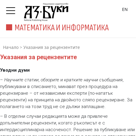
EN
МАТЕМАТИКА И ИНФОРМАТИКА
Начало
>
Указания за рецензентите
Указания за рецензентите
Уводни думи
–
Научните статии
,
обзорите
и
кратките научни съобщения
,
публикувани в списанието, минават през процедура на
рецензиране – от независими експерти (по-нататък
рецензенти) на принципа на двойното сляпо рецензиране. За
полагането на този труд не се дължи заплащане.
– В отделни случаи редакцията може да привлече
допълнителни рецензенти, когато ръкописът е с
интердисциплинарна насоченост. Решение за публикуване или