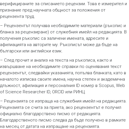
верифицираните за списанието рецензии. Това е измерител и
признание пред научната общност за положения от
рецензента труд.
– Рецензентът получава необходимите материали (ръкопис и
бланка за рецензиране) от служебния имейл на редакцията. В
получения ръкопис са заличени имената, адресите и
афилиацията на авторите му. Ръкописът може да бъде на
български или английски език.
– След прочит и анализ на текста на ръкописа, както и
извършване на необходимите справки по оценявания текст
рецензентът, следвайки указанията, попълва бланката, като в
началото изписва своите имена, научна степен и академична
длъжност, афилиация и персоналния ID номер в Scopus, Web
of Science Researcher ID, ORCID или РИНЦ.
– Рецензията се изпраща на служебния имейл на редакцията.
Рецензията се счита за приета, ако рецензентът е получил
официално благодарствено писмо от редакцията.
Благодарственото писмо следва да бъде получено в рамките
на месец от датата на изпращане на рецензията.