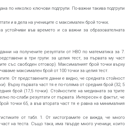
ана по няколко ключови подгрупи. По-важни такива подгрупи
лтати и в дела на учениците с максимален брой точки;
са устойчиви във времето и са важни за образователната
данни на получените резултати от НВО по математика за 7.
редставени в три групи: за целия тест, за първата му част
ачите със свободен отговор). Максималният брой точки върху
олучаваме максимален брой от 100 точки за целия тест.
атите. От представените данни е видно, че средната стойност
ки). Върху първата част тя е по-голяма от средния брой (32, 5
едния брой (17,5 точки). Стойностите на медианата за трите
телно по-слаби резултати от първата. Интересен е фактът, че
брой точки 65, а във втората част тя е равна на минималния
тистиките от табл. 1. От хистограмите се вижда, че много
част на теста. Също така, има твърде много ученици, които