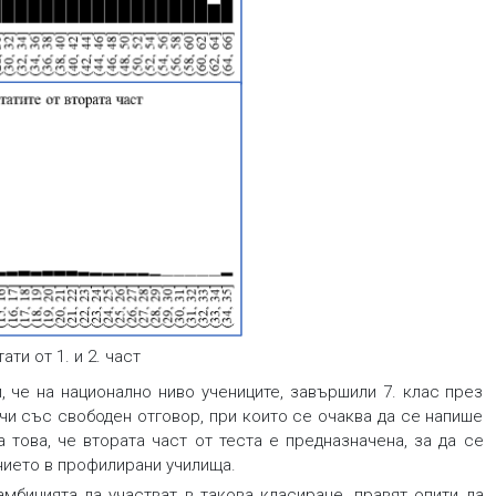
ати от 1. и 2. част
 че на национално ниво учениците, завършили 7. клас през
чи със свободен отговор, при които се очаква да се напише
това, че втората част от теста е предназначена, за да се
нието в профилирани училища.
мбицията да участват в такова класиране, правят опити да