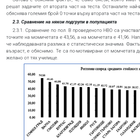
решат задачите от втората част на теста. Останалите най
обяснява големия брой 0 точки върху втората част на теста
2.3. Сравнение на някои подгрупи в популацията
2.3.1. Сравнение по пол. В проведеното НВО са участва
точките на момичетата е 43,56, а на момчетата е 41,96. Нап
че наблюдаваната разлика е статистически значима. Фактът
възраст, е обяснимо. Те са по-мотивирани от момчетата д
желано от тях училище.