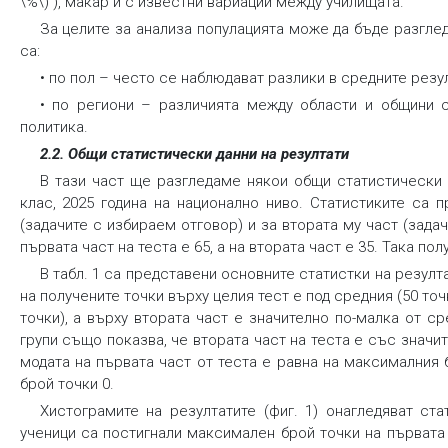
\%\) ), макар и с известни вариации между училищата.
За целите за анализа популацията може да бъде разглед
са:
• по пол – често се наблюдават разлики в средните резу
• по региони – различията между области и общини 
политика.
2.2. Общи статистически данни на резултати
В тази част ще разгледаме някои общи статистически 
клас, 2025 година на национално ниво. Статистиките са п
(задачите с избираем отговор) и за втората му част (зад
първата част на теста е 65, а на втората част е 35. Така п
В табл. 1 са представени основните статистки на резулт
на получените точки върху целия тест е под средния (50 точ
точки), а върху втората част е значително по-малка от ср
групи също показва, че втората част на теста е със значи
модата на първата част от теста е равна на максималния 
брой точки 0.
Хистограмите на резултатите (фиг. 1) онагледяват ста
ученици са постигнали максимален брой точки на първата 