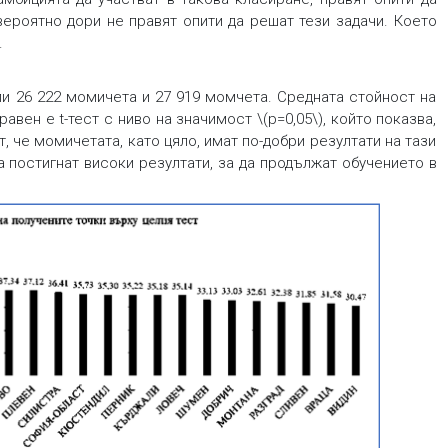
-вероятно дори не правят опити да решат тези задачи. Което
.
ли 26 222 момичета и 27 919 момчета. Средната стойност на
равен е t-тест с ниво на значимост \(p=0,05\), който показва,
, че момичетата, като цяло, имат по-добри резултати на тази
а постигнат високи резултати, за да продължат обучението в