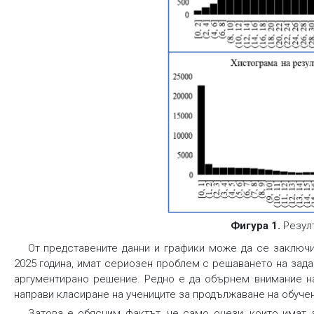
Фигура 1.
Резулт
От представените данни и графики може да се заключи,
2025 година, имат сериозен проблем с решаването на зада
аргументирано решение. Редно е да обърнем внимание на 
направи класиране на учениците за продължаване на обуче
Затова е обясним фактът, че само онези, които имат а