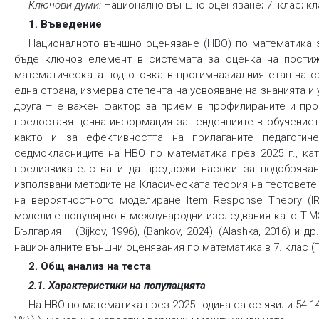
Ключови думи:
Национално външно оценяване; 7. клас; кл
1. Въведение
Националното външно оценяване (НВО) по математика з
бъде ключов елемент в системата за оценка на постиж
математическата подготовка в прогимназиалния етап на с
една страна, измерва степента на усвояване на знанията и
друга – е важен фактор за прием в профилираните и про
предоставя ценна информация за тенденциите в обучението
както и за ефективността на прилаганите педагогиче
седмокласниците на НВО по математика през 2025 г., ка
предизвикателства и да предложи насоки за подобряван
използвани методите на Класическата теория на тестовете (К
на вероятностното моделиране Item Response Theory (IRT
модели е популярно в международни изследвания като TIMSS
България – (Bijkov, 1996), (Bankov, 2024), (Alashka, 2016) 
националните външни оценявания по математика в 7. клас (Tso
2. Общ анализ на теста
2.1. Характеристики на популацията
На НВО по математика през 2025 година са се явили 54 14