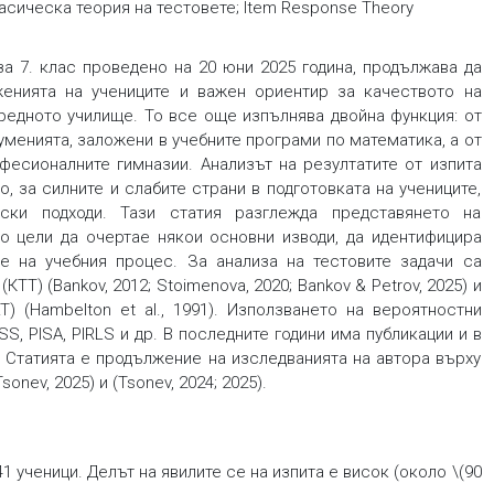
асическа теория на тестовете; Item Response Theory
а 7. клас проведено на 20 юни 2025 година, продължава да
енията на учениците и важен ориентир за качеството на
редното училище. То все още изпълнява двойна функция: от
 уменията, заложени в учебните програми по математика, а от
фесионалните гимназии. Анализът на резултатите от изпита
, за силните и слабите страни в подготовката на учениците,
ски подходи. Тази статия разглежда представянето на
то цели да очертае някои основни изводи, да идентифицира
е на учебния процес. За анализа на тестовите задачи са
ТТ) (Bankov, 2012; Stoimenova, 2020; Bankov & Petrov, 2025) и
) (Hambelton et al., 1991). Използването на вероятностни
, PISA, PIRLS и др. В последните години има публикации и в
и др. Статията е продължение на изследванията на автора върху
nev, 2025) и (Tsonev, 2024; 2025).
1 ученици. Делът на явилите се на изпита е висок (около \(90