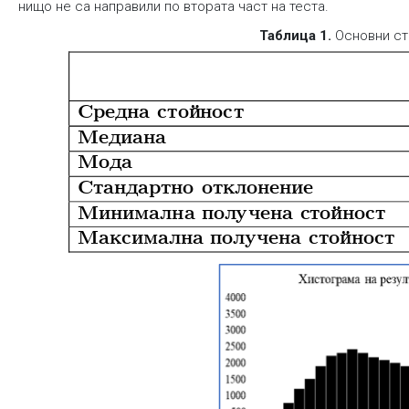
нищо не са направили по втората част на теста.
Таблица 1.
Основни ст
Средна
стой
ност
Медиана
Мода
Стандартно
отклонение
Миним
ална
полу
чена
стойност
Максимална
получена
стой
ност