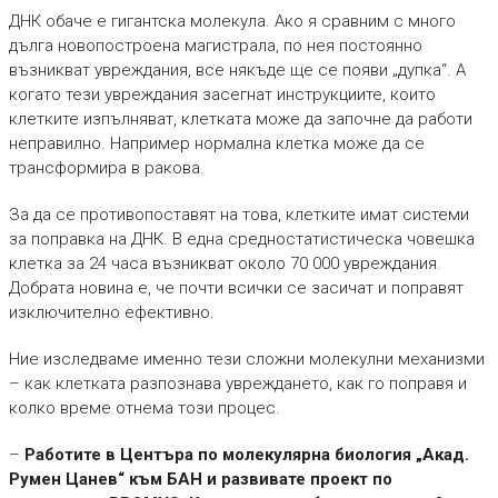
ДНК обаче е гигантска молекула. Ако я сравним с много
дълга новопостроена магистрала, по нея постоянно
възникват увреждания, все някъде ще се появи „дупка“. А
когато тези увреждания засегнат инструкциите, които
клетките изпълняват, клетката може да започне да работи
неправилно. Например нормална клетка може да се
трансформира в ракова.
За да се противопоставят на това, клетките имат системи
за поправка на ДНК. В една средностатистическа човешка
клетка за 24 часа възникват около 70 000 увреждания.
Добрата новина е, че почти всички се засичат и поправят
изключително ефективно.
Ние изследваме именно тези сложни молекулни механизми
– как клетката разпознава увреждането, как го поправя и
колко време отнема този процес.
–
Работите в Центъра по молекулярна биология „Акад.
Румен Цанев“ към БАН и развивате проект по