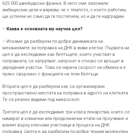
625 000 швейцарски франка. В него сме заложили
амбициозни цели и вярвам, че с темпото, с което работим,
ще успеем не само да ги постигнем, но и да ги надградим.
–
Каква е основната му научна цел?
– Искаме да разберем по-добре динамиката на
механизмите за поправка на ДНК в живи клетки. Първата ни
цел е да изследваме как белтъците, които участват в
поправката, се натрупват, напускат и отново се връщат в
увредения участък. Това се нарича скорост на обмяна и е
пряко свързано с функцията на тези белтъци.
Втората цел е да разберем как са организирани
пространствено местата на поправка в ядрото на клетката.
Те са реално видими под микроскоп.
Третата цел е да изследваме три класа лекарства, които се
намират в клинични или предклинични етапи на проучване и
влияят върху ключови участници в процеса на ДНК
поправка. Целта е да разберем по-добре техния молекулен