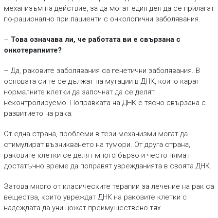
механизъм на действие, за да могат един ден да се прилагат
по-рационално при пациенти с онкологични заболявания.
–
Това означава ли, че работата ви е свързана с
онкотерапиите?
– Да, раковите заболявания са генетични заболявания. В
основата си те се дължат на мутации в ДНК, които карат
нормалните клетки да започнат да се делят
неконтролируемо. Поправката на ДНК е тясно свързана с
развитието на рака.
От една страна, проблеми в тези механизми могат да
стимулират възникването на тумори. От друга страна,
раковите клетки се делят много бързо и често нямат
достатъчно време да поправят уврежданията в своята ДНК.
Затова много от класическите терапии за лечение на рак са
вещества, които увреждат ДНК на раковите клетки с
надеждата да унищожат преимуществено тях.