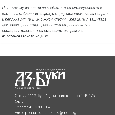
Научните му интереси са в областта на молекулярната и
клетъчната биология с фокус върху механизмите за поправка
и репликация на ДНК в живи клетки. През 2018 г. защитава
докторска дисертация, посветена на динамиката и
последователността на процесите, свързани с
възстановяването на ДНК.
София 1113, бул. “Цариградско шосе” № 125,
бл. 5
Телефон: +0700 18466
Електронна поща:
azbuki@mon.bg