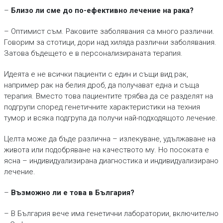
–
Близо ли сме до по-ефективно лечение на рака?
– Оптимист съм. Раковите заболявания са много различни.
Говорим за стотици, дори над хиляда различни заболявания.
Затова бъдещето е в персонализираната терапия.
Идеята е не всички пациенти с един и същи вид рак,
например рак на белия дроб, да получават една и съща
терапия. Вместо това пациентите трябва да се разделят на
подгрупи според генетичните характеристики на техния
тумор и всяка подгрупа да получи най-подходящото лечение.
Целта може да бъде различна – излекуване, удължаване на
живота или подобряване на качеството му. Но посоката е
ясна – индивидуализирана диагностика и индивидуализирано
лечение.
–
Възможно ли е това в България?
– В България вече има генетични лаборатории, включително