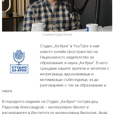
 Снимка Крум Янков
Студио „Аз-буки“ в YouTube е най-
новото онлайн пространство на
Националното издателство за
образование и наука „Аз-буки“. В него
срещаме нашите зрители и читатели с
интригуващи, вдъхновяващи и
мотивиращи събеседници, за да
разговаряме с тях за образование и
наука.
В поредното издание на Студио „Аз-буки“ гостува доц.
Радослав Александров – молекулярен биолог и
изследовател в Института по молекулярна биология „Акад.