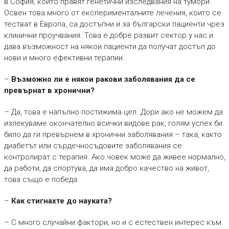
в София, които правят генетични изследвания на тумори.
Освен това много от експерименталните лечения, които се
тестват в Европа, са достъпни и за български пациенти чрез
клинични проучвания. Това е добре развит сектор у нас и
дава възможност на някои пациенти да получат достъп до
нови и много ефективни терапии.
–
Възможно ли е някои ракови заболявания да се
превърнат в хронични?
– Да, това е напълно постижима цел. Дори ако не можем да
излекуваме окончателно всички видове рак, голям успех би
било да ги превърнем в хронични заболявания – така, както
диабетът или сърдечносъдовите заболявания се
контролират с терапия. Ако човек може да живее нормално,
да работи, да спортува, да има добро качество на живот,
това също е победа.
–
Как стигнахте до науката?
– С много случайни фактори, но и с естествен интерес към