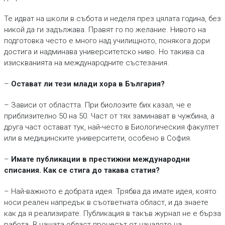
Те идват на школи в събота и неделя през цялата година, без
никой да ги задължава. Правят го по желание. Нивото на
подготовка често е много над училищното, понякога дори
достига и надминава университетско ниво. Но такива са
изискванията на международните състезания.
–
Остават ли тези млади хора в България?
– Зависи от областта. При биолозите бих казал, че е
приблизително 50 на 50. Част от тях заминават в чужбина, а
друга част остават тук, най-често в Биологическия факултет
или в медицинските университети, особено в София.
–
Имате публикации в престижни международни
списания. Как се стига до такава статия?
– Най-важното е добрата идея. Трябва да имате идея, която
носи реален напредък в съответната област, и да знаете
как да я реализирате. Публикация в такъв журнал не е бърза
работа. В нашата област процесът от началото на