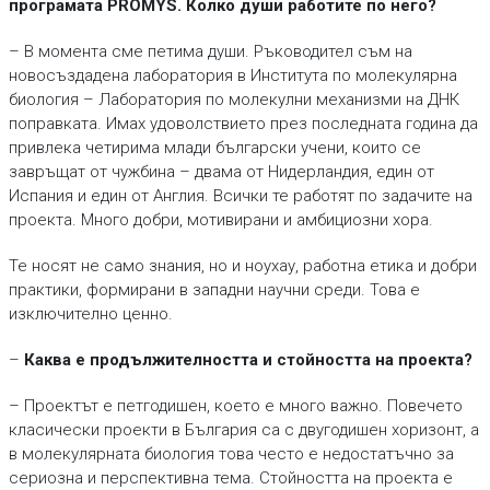
програмата PROMYS. Колко души работите по него?
– В момента сме петима души. Ръководител съм на
новосъздадена лаборатория в Института по молекулярна
биология – Лаборатория по молекулни механизми на ДНК
поправката. Имах удоволствието през последната година да
привлека четирима млади български учени, които се
завръщат от чужбина – двама от Нидерландия, един от
Испания и един от Англия. Всички те работят по задачите на
проекта. Много добри, мотивирани и амбициозни хора.
Те носят не само знания, но и ноухау, работна етика и добри
практики, формирани в западни научни среди. Това е
изключително ценно.
–
Каква е продължителността и стойността на проекта?
– Проектът е петгодишен, което е много важно. Повечето
класически проекти в България са с двугодишен хоризонт, а
в молекулярната биология това често е недостатъчно за
сериозна и перспективна тема. Стойността на проекта е