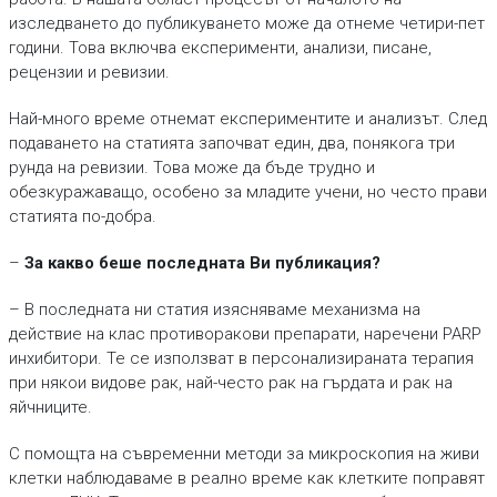
изследването до публикуването може да отнеме четири-пет
години. Това включва експерименти, анализи, писане,
рецензии и ревизии.
Най-много време отнемат експериментите и анализът. След
подаването на статията започват един, два, понякога три
рунда на ревизии. Това може да бъде трудно и
обезкуражаващо, особено за младите учени, но често прави
статията по-добра.
–
За какво беше последната Ви публикация?
– В последната ни статия изясняваме механизма на
действие на клас противоракови препарати, наречени PARP
инхибитори. Те се използват в персонализираната терапия
при някои видове рак, най-често рак на гърдата и рак на
яйчниците.
С помощта на съвременни методи за микроскопия на живи
клетки наблюдаваме в реално време как клетките поправят