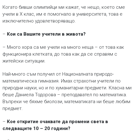
Когато бивши олимпийци ми кажат, че нещо, което сме
учили в X клас, им е помогнало в университета, това е
изключително удовлетворяващо.
–
Кои са Вашите учители в живота?
– Много хора са ме учили на много неща – от това как
функционира клетката, до това как да се справям с
житейски ситуации.
Най-много съм получил от Националната природо-
математическа гимназия. Имах страхотни учители по
природни науки, но и по хуманитарни предмети. Класна ми
беше Даниела Тодорова – преподавател по математика.
Въпреки че бяхме биолози, математиката ни беше любим
предмет.
–
Кое откритие очаквате да промени света в
следващите 10 – 20 години?