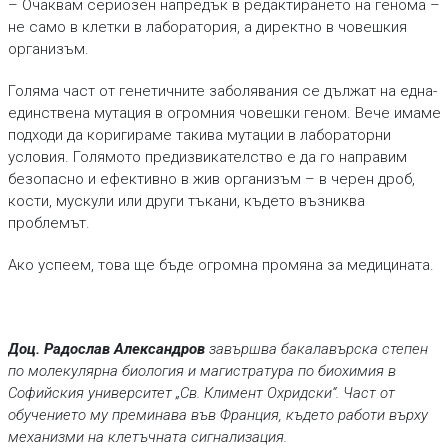
– Очаквам сериозен напредък в редактирането на генома –
не само в клетки в лаборатория, а директно в човешкия
организъм.
Голяма част от генетичните заболявания се дължат на една-
единствена мутация в огромния човешки геном. Вече имаме
подходи да коригираме такива мутации в лабораторни
условия. Голямото предизвикателство е да го направим
безопасно и ефективно в жив организъм – в черен дроб,
кости, мускули или други тъкани, където възниква
проблемът.
Ако успеем, това ще бъде огромна промяна за медицината.
Доц. Радослав Александров
завършва бакалавърска степен
по молекулярна биология и магистратура по биохимия в
Софийския университет „Св. Климент Охридски“. Част от
обучението му преминава във Франция, където работи върху
механизми на клетъчната сигнализация.