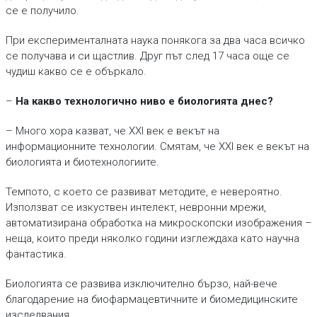
се е получило.
При експерименталната наука понякога за два часа всичко
се получава и си щастлив. Друг път след 17 часа още се
чудиш какво се е объркало.
–
На какво технологично ниво е биологията днес?
– Много хора казват, че XXI век е векът на
информационните технологии. Смятам, че XXI век е векът на
биологията и биотехнологиите.
Темпото, с което се развиват методите, е невероятно.
Използват се изкуствен интелект, невронни мрежи,
автоматизирана обработка на микроскопски изображения –
неща, които преди няколко години изглеждаха като научна
фантастика.
Биологията се развива изключително бързо, най-вече
благодарение на биофармацевтичните и биомедицинските
изследвания.