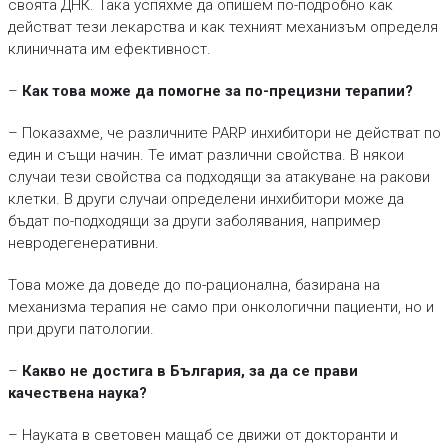
своята ДНК. Така успяхме да опишем по-подробно как
действат тези лекарства и как техният механизъм определя
клиничната им ефективност.
–
Как това може да помогне за по-прецизни терапии?
– Показахме, че различните PARP инхибитори не действат по
един и същи начин. Те имат различни свойства. В някои
случаи тези свойства са подходящи за атакуване на ракови
клетки. В други случаи определени инхибитори може да
бъдат по-подходящи за други заболявания, например
невродегенеративни.
Това може да доведе до по-рационална, базирана на
механизма терапия не само при онкологични пациенти, но и
при други патологии.
–
Какво не достига в България, за да се прави
качествена наука?
– Науката в световен мащаб се движи от докторанти и