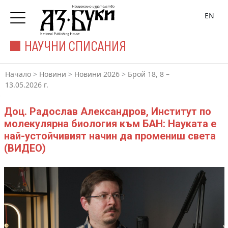
EN
НАУЧНИ СПИСАНИЯ
Начало
>
Новини
>
Новини 2026
>
Брой 18, 8 –
13.05.2026 г.
Доц. Радослав Александров, Институт по
молекулярна биология към БАН: Науката е
най-устойчивият начин да промениш света
(ВИДЕО)