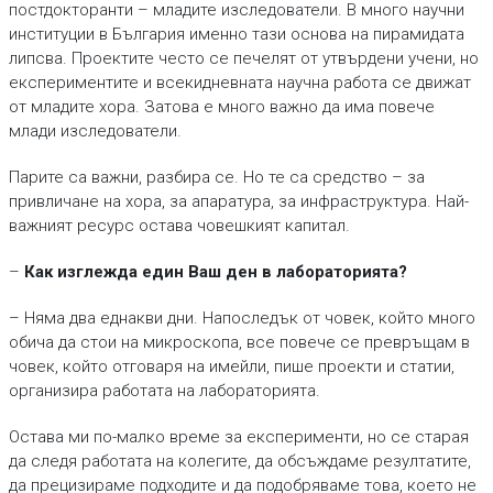
постдокторанти – младите изследователи. В много научни
институции в България именно тази основа на пирамидата
липсва. Проектите често се печелят от утвърдени учени, но
експериментите и всекидневната научна работа се движат
от младите хора. Затова е много важно да има повече
млади изследователи.
Парите са важни, разбира се. Но те са средство – за
привличане на хора, за апаратура, за инфраструктура. Най-
важният ресурс остава човешкият капитал.
–
Как изглежда един Ваш ден в лабораторията?
– Няма два еднакви дни. Напоследък от човек, който много
обича да стои на микроскопа, все повече се превръщам в
човек, който отговаря на имейли, пише проекти и статии,
организира работата на лабораторията.
Остава ми по-малко време за експерименти, но се старая
да следя работата на колегите, да обсъждаме резултатите,
да прецизираме подходите и да подобряваме това, което не