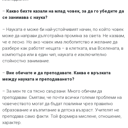
–
Какво бихте казали на млад човек, за да го убедите да
се занимава с наука?
– Науката е може би най-устойчивият начин, по който човек
може да направи дълготрайна промяна за света. Не казвам,
че е лесно. Но ако човек има любопитство и желание да
разбере как работят нещата – в клетката, във Вселената, в
компютъра или в един чип, науката е изключително
стойностно занимание.
–
Вие обичате и да преподавате. Каква е връзката
между науката и преподаването?
– За мен те са тясно свързани. Много обичам да
преподавам. Смятам, че почти всички големи проблеми на
човечеството могат да бъдат повлияни чрез правилно
образование и възпитание в детска възраст. Учителят не
преподава само факти. Той формира мислене, отношение,
характер.