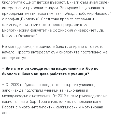
биологията още от детска възраст. Винаги съм имал силен
интерес към природните науки. Завърших Националната
природо-математическа гимназия „Акад. Любомир Чакалов“
с профил „Биология“. След това през състезания и
олимпиади пътят ми естествено продължи към
Биологическия факултет на Софийския университет „Св.
Климент Охридски“.
Не мога да кажа, че всичко е било планирано от самото
начало. Просто интересът към биологията постепенно ме
доведе дотук.
–
Вие сте и ръководител на националния отбор по
биология. Какво ви дава работата с ученици?
– От 2009 г., буквално след като завърших училище,
започнах да подготвям ученици за национални и
международни състезания. От 2013 г. съм ръководител на
националния отбор. Това е изключително преживяване.
Работя с много интелигентни, амбициозни и мотивирани
деца.