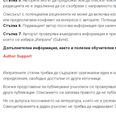
Стъпка 5:
Авторите могат да предложат или да поискат изкл
редакцията не е задължена да се съобрази с направеното 
Списъкът с потенциални рецензенти не може да включва изс
или предполагаем конфликт на интереси с авторите. Потенци
Стъпка 6:
Подаващият автор посочва информация при наличи
Стъпка 7:
Авторът проверява въведената информация и при 
което се избира „Изпрати“ (Submit).
Допълнителна информация, както и полезни обучителни 
Author Support
Изпратените статии трябва да съдържат оригинални идеи и н
определения, свободно достъпни от други източници.
Всички представени за публикуване ръкописи се проверяват 
други публикации. Списанието си запазва правото да не публ
Не се допуска посочването на литература, която не е релева
Самоцитиранията в даден ръкопис не трябва да надвишават 2