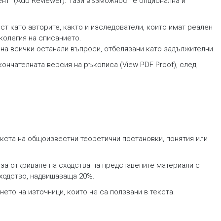
нт“ (Add Reviewer). Тази възможност е опционална и
т като авторите, както и изследователи, които имат реален
колегия на списанието.
на всички останали въпроси, отбелязани като задължителни.
нчателната версия на ръкописа (View PDF Proof), след
екста на общоизвестни теоретични постановки, понятия или
 за откриване на сходства на представените материали с
сходство, надвишаваща 20%.
ето на източници, които не са ползвани в текста.