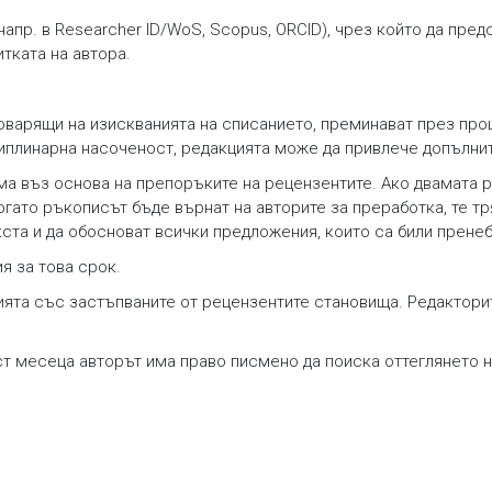
апр. в Researcher ID/WoS, Scopus, ORCID), чрез който да пре
тката на автора.
тговарящи на изискванията на списанието, преминават през пр
сциплинарна насоченост, редакцията може да привлече допълни
ма въз основа на препоръките на рецензентите. Ако двамата 
гато ръкописът бъде върнат на авторите за преработка, те т
кста и да обосноват всички предложения, които са били пренеб
я за това срок.
ята със застъпваните от рецензентите становища. Редакторит
ст месеца авторът има право писмено да поиска оттеглянето н