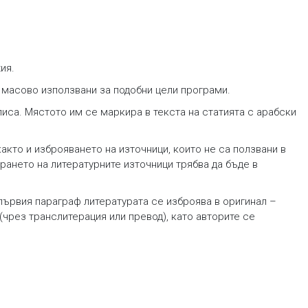
ия.
с масово използвани за подобни цели програми.
писа. Мястото им се маркира в текста на статията с арабски
акто и изброяването на източници, които не са ползвани в
рането на литературните източници трябва да бъде в
 първия параграф литературата се изброява в оригинал –
(чрез транслитерация или превод), като авторите се