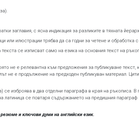
за).
атки заглавия, с ясна индикация за разликите в тяхната йерарх
ици или илюстрации трябва да са годни за четене и обработка 
а текста се изписват само на езика на основния текст на ръко
ято не е релевантна към предложения за публикуване текст, к
ът не е продължение на предходен публикуван материал. Цити
а) се изброява в два отделни параграфа в края на ръкописа. В
 на латиница се повтаря съдържанието на предишния параграф 
, резюме и ключови думи на английски език.