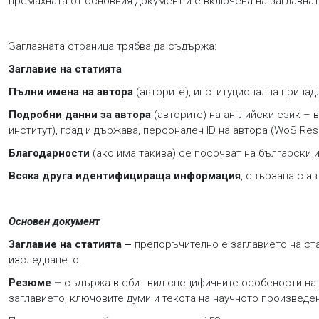
премахната от основния документ и е включена на заглавнат
Заглавната страница трябва да съдържа:
Заглавие на статията
Пълни имена на автора
(авторите), институционална принадл
Подробни данни за автора
(авторите) на английски език – 
институт), град и държава, персонален ID на автора (WoS Res
Благодарности
(ако има такива) се посочват на български 
Всяка друга идентифицираща информация
, свързана с а
Основен документ
Заглавие на статията –
препоръчително е заглавието на ста
изследването.
Резюме –
съдържа в сбит вид специфичните особености на и
заглавието, ключовите думи и текста на научното произведе