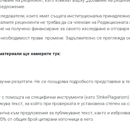
ючване на рецензент, като кликнат върху „Добавяне на рецензе
предложение.
ледователи, които имат същата институционална принадлежнос
алните рецензенти не трябва да са членове на Редакционната 
е на получено финансиране за своето изследване и отговаря 
необходимост прави промени. Задължително се преглежда око
материали ще намерите тук:
аучни резултати. Не се поощрява подробното представяне в т
с помощта на специфични инструменти (като StrikePlagiarism)
икува текст, за който при проверката е установена степен на 
нтна към предложения за публикуване текст, както и изброяван
0% от общия брой цитирани източници в него.