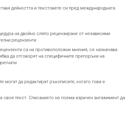
дставя дейността и текстовете си пред международната
оцедура на двойно сляпо рецензиране от независими
телни рецензенти.
рецензенти са на противоположни мнения, се назначава
рябва да отговорят на специфичните препоръки на
регнати.
е могат да редактират ръкописите, когато това е
а своя текст. Списанието не поема изричен ангажимент да