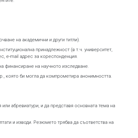
ентите.
очване на академични и други титли).
нституционална принадлежност (в т.ч. университет,
ес, е-mail адрес за кореспонденция.
 на финансиране на научното изследване.
др., която би могла да компрометира анонимността.
я или абревиатури, и да представя основната тема на
лтати и изводи. Резюмето трябва да съответства на