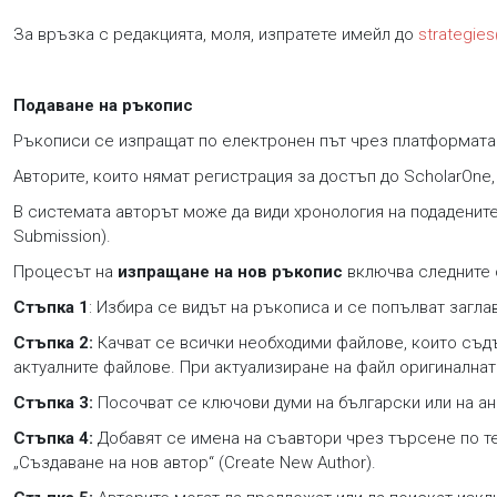
За връзка с редакцията, моля, изпратете имейл до
strategie
Подаване на ръкопис
Ръкописи се изпращат по електронен път чрез платформата 
Авторите, които нямат регистрация за достъп до ScholarOne,
В системата авторът може да види хронология на подадените 
Submission).
Процесът на
изпращане на нов ръкопис
включва следните 
Стъпка 1
: Избира се видът на ръкописа и се попълват загла
Стъпка 2:
Качват се всички необходими файлове, които съд
актуалните файлове. При актуализиране на файл оригиналнат
Стъпка 3:
Посочват се ключови думи на български или на ан
Стъпка 4:
Добавят се имена на съавтори чрез търсене по те
„Създаване на нов автор“ (Create New Author).