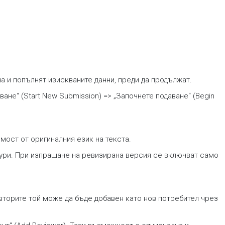
на и попълнят изискваните данни, преди да продължат.
ане“ (Start New Submission) => „Започнете подаване“ (Begin
мост от оригиналния език на текста.
гури. При изпращане на ревизирана версия се включват само
вторите той може да бъде добавен като нов потребител чрез