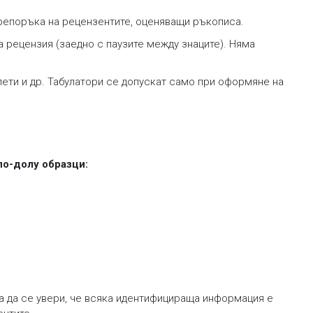
 препоръка на рецензентите, оценяващи ръкописа.
за рецензия (заедно с паузите между знаците). Няма
лети и др. Табулатори се допускат само при оформяне на
по-долу образци:
а да се увери, че всяка идентифицираща информация е