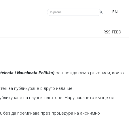
EN
RSS FEED
elnata i Nauchnata Politika)
разглежда само ръкописи, които
ен за публикуване в друго издание.
публикуване на научни текстове. Нарушаването им ще се
я, без да преминава през процедура на анонимно