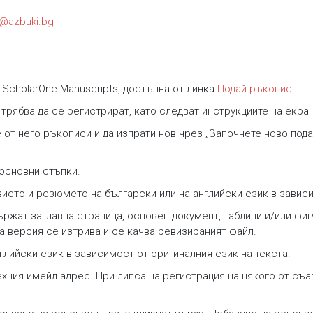
s@azbuki.bg
ScholarOne Manuscripts, достъпна от линка
Подай ръкопис
.
 трябва да се регистрират, като следват инструкциите на екра
от него ръкописи и да изпрати нов чрез „Започнете ново подав
основни стъпки.
вието и резюмето на български или на английски език в зависи
ържат заглавна страница, основен документ, таблици и/или фи
а версия се изтрива и се качва ревизираният файл.
глийски език в зависимост от оригиналния език на текста.
хния имейл адрес. При липса на регистрация на някого от съа