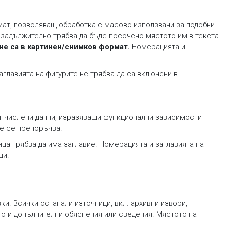
рмат, позволяващ обработка с масово използвани за подобни
, задължително трябва да бъде посочено мястото им в текста
 не са в картинен/снимков формат.
Номерацията и
Заглавията на фигурите не трябва да са включени в
ят числени данни, изразяващи функционални зависимости
не се препоръчва.
ица трябва да има заглавие. Номерацията и заглавията на
ци.
и. Всички останали източници, вкл. архивни извори,
то и допълнителни обяснения или сведения. Мястото на