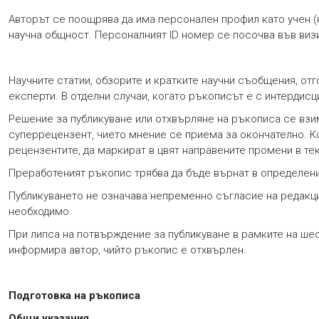
Авторът се поощрява да има персонален профил като учен (н
научна общност. Персоналният ID номер се посочва във визи
Научните статии, обзорите и кратките научни съобщения, о
експерти. В отделни случаи, когато ръкописът е с интерди
Решение за публикуване или отхвърляне на ръкописа се взи
суперрецензент, чието мнение се приема за окончателно. Ко
рецензентите, да маркират в цвят направените промени в те
Преработеният ръкопис трябва да бъде върнат в определени
Публикуването не означава непременно съгласие на редакци
необходимо.
При липса на потвърждение за публикуване в рамките на ше
информира автор, чийто ръкопис е отхвърлен.
Подготовка на ръкописа
Общи указания