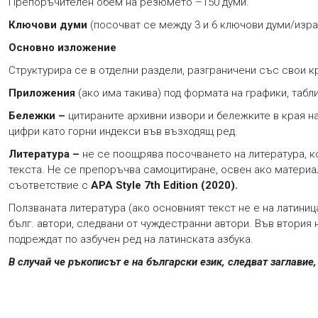
Препоръчителен обем на резюмето –150 думи.
Ключови думи
(посочват се между 3 и 6 ключови думи/изра
Основно изложение
Структурира се в отделни раздели, разграничени със свои кр
Приложения
(ако има такива) под формата на графики, табл
Бележки –
цитираните архивни извори и бележките в края н
цифри като горни индекси във възходящ ред.
Литература –
не се поощрява посочването на литература, ко
текста. Не се препоръчва самоцитиране, освен ако материал
съответствие с
APA Style 7th Edition (2020).
Ползваната литература (ако основният текст не е на латиниц
бълг. автори, следвани от чуждестранни автори. Във втория
подреждат по азбучен ред на латинската азбука.
В случай че ръкописът е на български език, следват заглавие