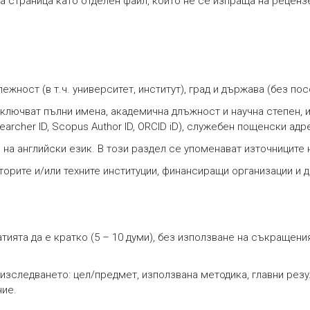
а страница като отделен файл, който не се изпраща на реценз
ежност (в т.ч. университет, институт), град и държава (без пос
включват пълни имена, академична длъжност и научна степен, и
earcher ID, Scopus Author ID, ORCID iD), служебен пощенски адр
и на английски език. В този раздел се упоменават източниците
вторите и/или техните институции, финансиращи организации и 
тията да е кратко (5 – 10 думи), без използване на съкращени
зследването: цел/предмет, използвана методика, главни резу
ние.