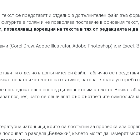
я текст се представят и отделно в допълнителен файл във фо
 фигурите е голям и не позволява поставяне в основния текст
, позволяващ корекция на текста в тях от редакцията и да
 (Corel Draw, Adobe Illustrator, Adobe Photoshop) или Excel. 
дставят и отделно в допълнителен файл. Таблично се представ
яват печата и четенето на статиите, затова тяхната употреба 
се последователно според цитирането им в текста. Всяка табл
ават под нея, като се означават със съответните символи/зна
ературни източници, които са достъпни за проверка или справк
се посочват в раздела „Бележки“, където могат да намерят мяс