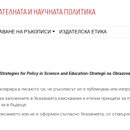
АТЕЛНАТА И НАУЧНАТА ПОЛИТИКА
АВАНЕ НА РЪКОПИСИ
ИЗДАТЕЛСКА ЕТИКА
ategies for Policy in Science and Education-Strategii na Obrazovat
ларира в писмото си, че ръкописът не е публикуван или изпрат
а заложените в Указанията изисквания и етични принципи за 
 за в бъдеще.
писанието или не е оформен съгласно Указанията, се отхвърл