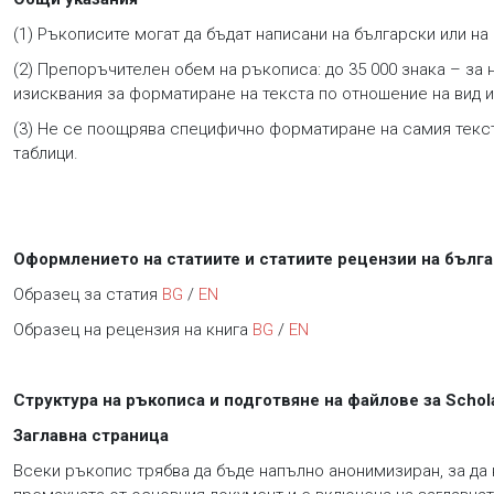
(1) Ръкописите могат да бъдат написани на български или н
(2) Препоръчителен обем на ръкописа: до 35 000 знака – за 
изисквания за форматиране на текста по отношение на вид и
(3) Не се поощрява специфично форматиране на самия текст 
таблици.
Оформлението на статиите и статиите рецензии на бълга
Образец за статия
BG
/
EN
Образец на рецензия на книга
BG
/
EN
Структура на ръкописа и подготвяне на файлове за Schol
Заглавна страница
Всеки ръкопис трябва да бъде напълно анонимизиран, за да