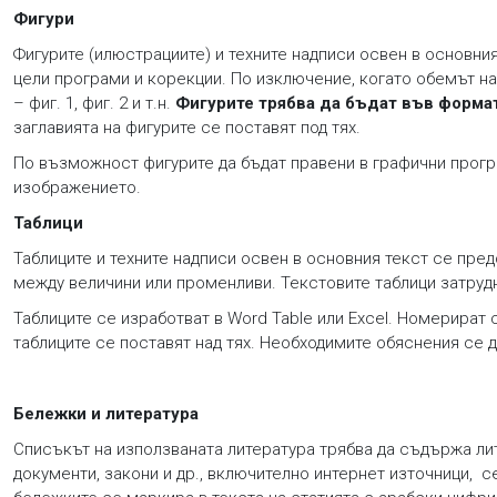
Фигури
Фигурите (илюстрациите) и техните надписи освен в основни
цели програми и корекции. По изключение, когато обемът на
– фиг. 1, фиг. 2 и т.н.
Фигурите трябва да бъдат във формат
заглавията на фигурите се поставят под тях.
По възможност фигурите да бъдат правени в графични програми
изображението.
Таблици
Таблиците и техните надписи освен в основния текст се пре
между величини или променливи. Текстовите таблици затрудн
Таблиците се изработват в Word Table или Excel. Номерират 
таблиците се поставят над тях. Необходимите обяснения се д
Бележки и литература
Списъкът на използваната литература трябва да съдържа лит
документи, закони и др., включително интернет източници, 