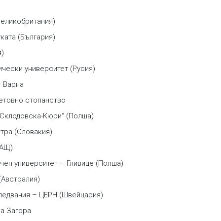
Великобритания)
ката (България)
я)
ически университет (Русия)
– Варна
ветовно стопанство
 Склодовска-Кюри“ (Полша)
тра (Словакия)
САЩ)
чен университет – Гливице (Полша)
(Австралия)
ледвания – ЦЕРН (Швейцария)
ра Загора