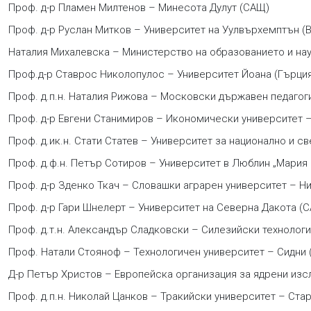
Проф. д-р Пламен Милтенов – Минесота Дулут (САЩ)
Проф. д-р Руслан Митков – Университет на Уулвърхемптън (
Наталия Михалевска – Министерство на образованието и нау
Проф.д-р Ставрос Николопулос – Университет Йоана (Гърци
Проф. д.п.н. Наталия Рижова – Московски държавен педагог
Проф. д-р Евгени Станимиров – Икономически университет 
Проф. д.ик.н. Стати Статев – Университет за национално и с
Проф. д.ф.н. Петър Сотиров – Университет в Люблин „Мария
Проф. д-р Зденко Ткач – Словашки аграрен университет – Ни
Проф. д-р Гари Шнелерт – Университет на Северна Дакота (
Проф. д.т.н. Александър Сладковски – Силезийски технологи
Проф. Натали Стояноф – Технологичен университет – Сидни 
Д-р Петър Христов – Европейска организация за ядрени изс
Проф. д.п.н. Николай Цанков – Тракийски университет – Ста