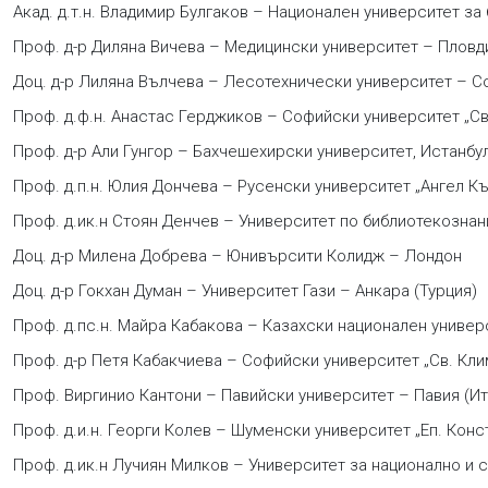
Акад. д.т.н. Владимир Булгаков – Национален университет за
Проф. д-р Диляна Вичева – Медицински университет – Пловд
Доц. д-р Лиляна Вълчева – Лесотехнически университет – С
Проф. д.ф.н. Анастас Герджиков – Софийски университет „Св
Проф. д-р Али Гунгор – Бахчешехирски университет, Истанбул
Проф. д.п.н. Юлия Дончева – Русенски университет „Ангел К
Проф. д.ик.н Стоян Денчев – Университет по библиотекозна
Доц. д-р Милена Добрева – Юнивърсити Колидж – Лондон
Доц. д-р Гокхан Думан – Университет Гази – Анкара (Турция)
Проф. д.пс.н. Майра Кабакова – Казахски национален универс
Проф. д-р Петя Кабакчиева – Софийски университет „Св. Кл
Проф. Виргинио Кантони – Павийски университет – Павия (Ит
Проф. д.и.н. Георги Колев – Шуменски университет „Еп. Кон
Проф. д.ик.н Лучиян Милков – Университет за национално и 