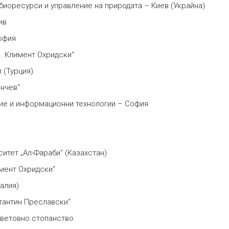
 биоресурси и управление на природата – Киев (Украйна)
ив
офия
. Климент Охридски“
 (Турция)
ънчев“
ние и информационни технологии – София
итет „Ал-Фараби“ (Казахстан)
имент Охридски“
алия)
стантин Преславски“
световно стопанство