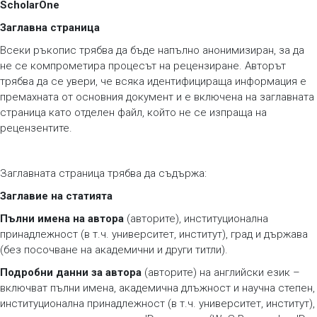
ScholarOne
Заглавна страница
Всеки ръкопис трябва да бъде напълно анонимизиран, за да
не се компрометира процесът на рецензиране. Авторът
трябва да се увери, че всяка идентифицираща информация е
премахната от основния документ и е включена на заглавната
страница като отделен файл, който не се изпраща на
рецензентите.
Заглавната страница трябва да съдържа:
Заглавие на статията
Пълни имена на автора
(авторите), институционална
принадлежност (в т.ч. университет, институт), град и държава
(без посочване на академични и други титли).
Подробни данни за автора
(авторите) на английски език –
включват пълни имена, академична длъжност и научна степен,
институционална принадлежност (в т.ч. университет, институт),