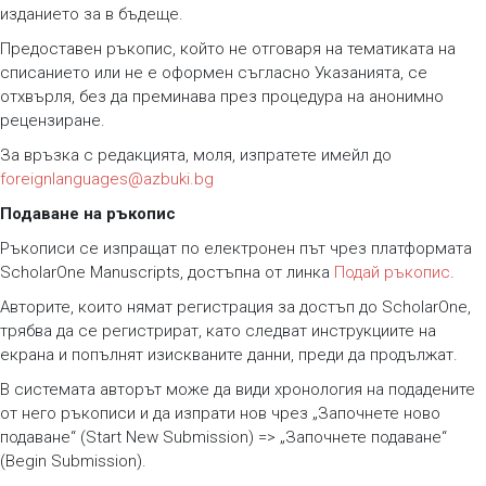
изданието за в бъдеще.
Предоставен ръкопис, който не отговаря на тематиката на
списанието или не е оформен съгласно Указанията, се
отхвърля, без да преминава през процедура на анонимно
рецензиране.
За връзка с редакцията, моля, изпратете имейл до
foreignlanguages@azbuki.bg
Подаване на ръкопис
Ръкописи се изпращат по електронен път чрез платформата
ScholarOne Manuscripts, достъпна от линка
Подай ръкопис
.
Авторите, които нямат регистрация за достъп до ScholarOne,
трябва да се регистрират, като следват инструкциите на
екрана и попълнят изискваните данни, преди да продължат.
В системата авторът може да види хронология на подадените
от него ръкописи и да изпрати нов чрез „Започнете ново
подаване“ (Start New Submission) => „Започнете подаване“
(Begin Submission).