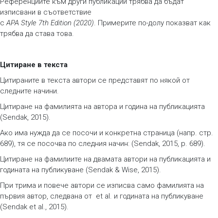
Референциите към други публикации трябва да бъдат
изписвани в съответствие
с
APA Style 7th Edition (2020)
. Примерите по-долу показват как
трябва да става това.
Цитиране в текста
Цитираните в текста автори се представят по някой от
следните начини.
Цитиране на фамилията на автора и година на публикацията
(Sendak, 2015).
Ако има нужда да се посочи и конкретна страница (напр. стр.
689), тя се посочва по следния начин: (Sendak, 2015, p. 689).
Цитиране на фамилиите на двамата автори на публикацията и
годината на публикуване (Sendak & Wise, 2015).
При трима и повече автори се изписва само фамилията на
първия автор, следвана от et al. и годината на публикуване
(Sendak et al., 2015).