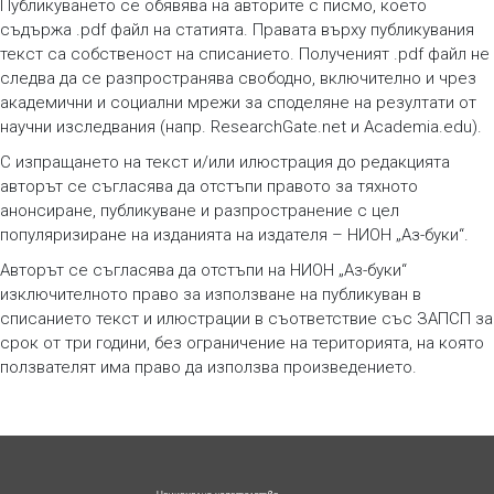
Публикуването се обявява на авторите с писмо, което
съдържа .pdf файл на статията. Правата върху публикувания
текст са собственост на списанието. Полученият .pdf файл не
следва да се разпространява свободно, включително и чрез
академични и социални мрежи за споделяне на резултати от
научни изследвания (напр. ResearchGate.net и Academia.edu).
С изпращането на текст и/или илюстрация до редакцията
авторът се съгласява да отстъпи правото за тяхното
анонсиране, публикуване и разпространение с цел
популяризиране на изданията на издателя – НИОН „Аз-буки“.
Авторът се съгласява да отстъпи на НИОН „Аз-буки“
изключителното право за използване на публикуван в
списанието текст и илюстрации в съответствие със ЗАПСП за
срок от три години, без ограничение на територията, на която
ползвателят има право да използва произведението.