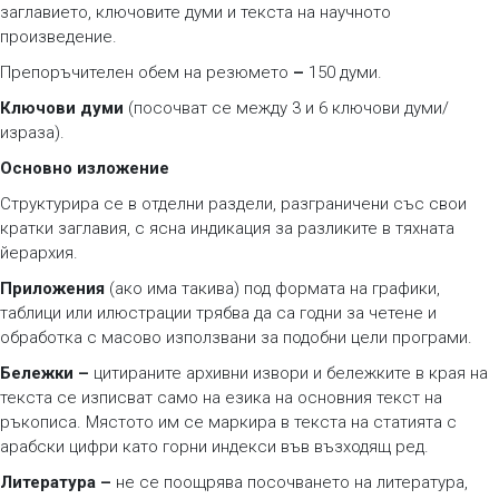
заглавието, ключовите думи и текста на научното
произведение.
Препоръчителен обем на резюмето
–
150 думи.
Ключови думи
(посочват се между 3 и 6 ключови думи/
израза).
Основно изложение
Структурира се в отделни раздели, разграничени със свои
кратки заглавия, с ясна индикация за разликите в тяхната
йерархия.
Приложения
(ако има такива) под формата на графики,
таблици или илюстрации трябва да са годни за четене и
обработка с масово използвани за подобни цели програми.
Бележки –
цитираните архивни извори и бележките в края на
текста се изписват само на езика на основния текст на
ръкописа. Мястото им се маркира в текста на статията с
арабски цифри като горни индекси във възходящ ред.
Литература –
не се поощрява посочването на литература,