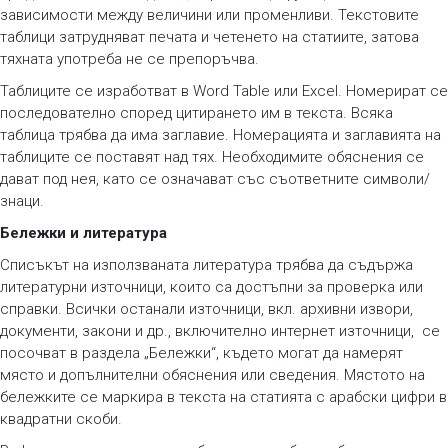
зависимости между величини или променливи. Текстовите
таблици затрудняват печата и четенето на статиите, затова
тяхната употреба не се препоръчва.
Таблиците се изработват в Word Table или Excel. Номерират се
последователно според цитирането им в текста. Всяка
таблица трябва да има заглавие. Номерацията и заглавията на
таблиците се поставят над тях. Необходимите обяснения се
дават под нея, като се означават със съответните символи/
знаци.
Бележки и литература
Списъкът на използваната литература трябва да съдържа
литературни източници, които са достъпни за проверка или
справки. Всички останали източници, вкл. архивни извори,
документи, закони и др., включително интернет източници, се
посочват в раздела „Бележки“, където могат да намерят
място и допълнителни обяснения или сведения. Мястото на
бележките се маркира в текста на статията с арабски цифри в
квадратни скоби.