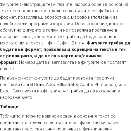
Фигурите (илюстрациите) и техните надписи освен в основния
текст се представят и отделно в допълнителен файл във
формат, позволяващ обработка с масово използвани за
подобни цели програми и корекции. По изключение, когато
обемът на фигурите е голям и не позволява поставяне в
основния текст, задължително трябва да бъде посочено
мястото им в текста – фиг. 1, фиг. 2 и т.н.
Фигурите трябва да
бъдат във формат, позволяващ корекция на текста в тях
от редакцията, и да не са в картинен/снимков
формат.
Номерацията и заглавията на фигурите се поставят
под тях.
По възможност фигурите да бъдат правени в графични
програми (Corel Draw, Adobe Illustrator, Adobe Photoshop) или
Excel. Заглавията на фигурите не трябва да са включени в
изображението.
Таблици
Таблиците и техните надписи освен в основния текст се
представят и отделно в допълнителен файл. Таблично се
представят числени данни, изразяващи функционални