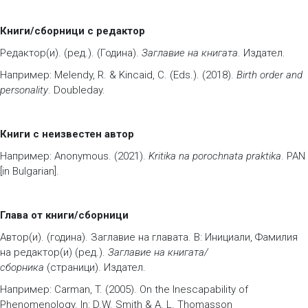
Книги/сборници с редактор
Редактор(и). (ред.). (Година).
Заглавие на книгата
. Издател.
Например: Melendy, R. & Kincaid, C. (Eds.). (2018).
Birth order and
personality
. Doubleday.
Книги с неизвестен автор
Например: Anonymous. (2021).
Kritika na porochnata praktika
. PAN
[in Bulgarian].
Глава от книги/сборници
Автор(и). (година). Заглавие на главата. В: Инициали, Фамилия
на редактор(и) (ред.).
Заглавие на книгата/
сборника
(страници). Издател.
Например: Carman, T. (2005). On the Inescapability of
Phenomenology. In: D.W. Smith & A. L. Thomasson