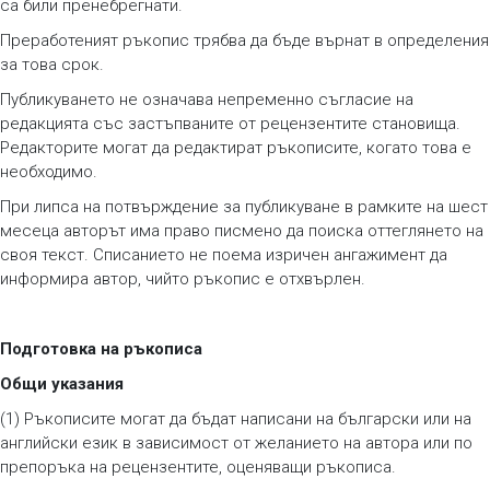
са били пренебрегнати.
Преработеният ръкопис трябва да бъде върнат в определения
за това срок.
Публикуването не означава непременно съгласие на
редакцията със застъпваните от рецензентите становища.
Редакторите могат да редактират ръкописите, когато това е
необходимо.
При липса на потвърждение за публикуване в рамките на шест
месеца авторът има право писмено да поиска оттеглянето на
своя текст. Списанието не поема изричен ангажимент да
информира автор, чийто ръкопис е отхвърлен.
Подготовка на ръкописа
Общи указания
(1) Ръкописите могат да бъдат написани на български или на
английски език в зависимост от желанието на автора или по
препоръка на рецензентите, оценяващи ръкописа.