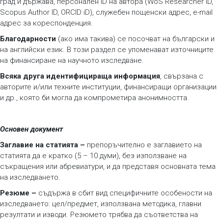
град и държава, персонален ID на автора (WoS Researcher ID,
Scopus Author ID, ORCID iD), служебен пощенски адрес, е-mail
адрес за кореспонденция.
Благодарности
(ако има такива) се посочват на български и
на английски език. В този раздел се упоменават източниците
на финансиране на научното изследване.
Всяка друга идентифицираща информация
, свързана с
авторите и/или техните институции, финансиращи организации
и др., която би могла да компрометира анонимността.
Основен документ
Заглавие на статията –
препоръчително е заглавието на
статията да е кратко (5 – 10 думи), без използване на
съкращения или абревиатури, и да представя основната тема
на изследването.
Резюме –
съдържа в сбит вид специфичните особености на
изследването: цел/предмет, използвана методика, главни
резултати и изводи. Резюмето трябва да съответства на