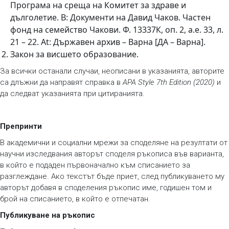
Програма на среща на Комитет за здраве и
дълголетие. В: Документи на Давид Чаков. Частен
фонд на семейство Чакови. Ф. 13337К, оп. 2, а.е. 33, л.
21 – 22. At: Държавен архив – Варна [ДА – Варна].
Закон за висшето образование.
За всички останали случаи, неописани в указанията, авторите
са длъжни да направят справка в
APA Style 7th Edition (2020)
и
да следват указанията при цитиранията.
Препринти
В академични и социални мрежи за споделяне на резултати от
научни изследвания авторът споделя ръкописа във варианта,
в който е подаден първоначално към списанието за
разглеждане. Ако текстът бъде приет, след публикуването му
авторът добавя в споделения ръкопис име, годишен том и
брой на списанието, в който е отпечатан.
Публикуване на ръкопис