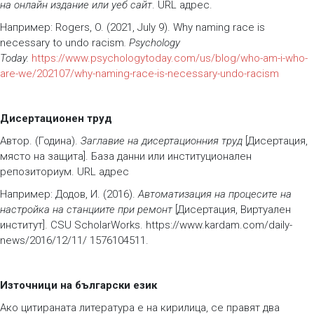
на онлайн издание или уеб сайт
. URL адрес.
Например: Rogers, O. (2021, July 9). Why naming race is
necessary to undo racism
. Psychology
Today.
https://www.psychologytoday.com/us/blog/who-am-i-who-
are-we/202107/why-naming-race-is-necessary-undo-racism
Дисертационен труд
Автор. (Година).
Заглавие на дисертационния труд
[Дисертация,
място на защита]. База данни или институционален
репозиториум. URL адрес
Например: Додов, И. (2016).
Автоматизация на процесите на
настройка на станциите при ремонт
[Дисертация, Виртуален
институт]. CSU ScholarWorks. https://www.kardam.com/daily-
news/2016/12/11/ 1576104511.
Източници на български език
Ако цитираната литература е на кирилица, се правят два