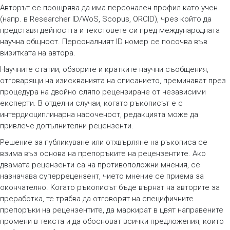
Авторът се поощрява да има персонален профил като учен
(напр. в Researcher ID/WoS, Scopus, ORCID), чрез който да
представя дейността и текстовете си пред международната
научна общност. Персоналният ID номер се посочва във
визитката на автора.
Научните статии, обзорите и кратките научни съобщения,
отговарящи на изискванията на списанието, преминават през
процедура на двойно сляпо рецензиране от независими
експерти. В отделни случаи, когато ръкописът е с
интердисциплинарна насоченост, редакцията може да
привлече допълнителни рецензенти.
Решение за публикуване или отхвърляне на ръкописа се
взима въз основа на препоръките на рецензентите. Ако
двамата рецензенти са на противоположни мнения, се
назначава суперрецензент, чието мнение се приема за
окончателно. Когато ръкописът бъде върнат на авторите за
преработка, те трябва да отговорят на специфичните
препоръки на рецензентите, да маркират в цвят направените
промени в текста и да обосноват всички предложения, които