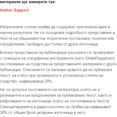
материали ще намерите
тук:
Author Support
Изпратените статии трябва да съдържат оригинални идеи и
научни резултати. Не се поощрява подробното представяне в
текста на общоизвестни теоретични постановки, понятия или
определения, свободно достъпни от други източници.
Всички представени за публикуване ръкописи се проверяват
с помощта на специфични инструменти (като StrikePlagiarism)
за откриване на сходства на представените материали с други
публикации. Списанието си запазва правото да не публикува
текст, за който при проверката е установена степен на
сходство, надвишаваща 20%.
Не се допуска посочването на литература, която не е
релевантна към предложения за публикуване текст, както и
изброяването на източници, които не са ползвани в текста.
Самоцитиранията в даден ръкопис не трябва да надвишават
20% от общия брой цитирани източници в него.