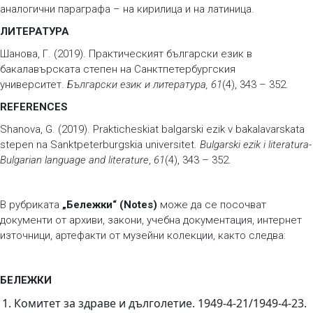
аналогични параграфа – на кирилица и на латиница.
ЛИТЕРАТУРА
Шанова, Г. (2019). Практическият български език в
бакалавърската степен на Санктпетербургския
университет.
Български език и литература, 61
(4), 343 – 352.
REFERENCES
Shanova, G. (2019). Prakticheskiat balgarski ezik v bakalavarskata
stepen na Sanktpeterburgskia universitet.
Bulgarski ezik i literatura-
Bulgarian language and literature
,
61
(4), 343 – 352.
В рубриката
„Бележки“ (Notes)
може да се посочват
документи от архиви, закони, учебна документация, интернет
източници, артефакти от музейни колекции, както следва:
БЕЛЕЖКИ
Комитет за здраве и дълголетие. 1949-4-21/1949-4-23.