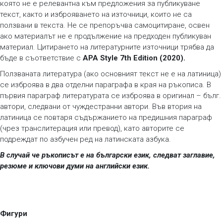
която не е релевантна към предложения за публикуване
текст, както и изброяването на източници, които не са
ползвани в текста. Не се препоръчва самоцитиране, освен
ако материалът не е продължение на предходен публикуван
материал. Цитирането на литературните източници трябва да
бъде в съответствие с
APA Style 7th Edition (2020).
Ползваната литература (ако основният текст не е на латиница)
се изброява в два отделни параграфа в края на ръкописа. В
първия параграф литературата се изброява в оригинал – бълг.
автори, следвани от чуждестранни автори. Във втория на
латиница се повтаря съдържанието на предишния параграф
(чрез транслитерация или превод), като авторите се
подреждат по азбучен ред на латинската азбука.
В случай че ръкописът е на български език, следват заглавие,
резюме и ключови думи на английски език.
Фигури