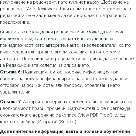
изключване на рецензент, като кликнат върху „Добавяне на
рецензент“ (Add Reviewer). Тази възможност е опционална и
редакцията не е задължена да се съобрази с направеното
предложение.
Списъкът с потенциални рецензенти не може да включва
изследователи, които имат същата институционална
принадлежност като авторите, както и изследователи, които
имат реален или предполагаем конфликт на интереси с
авторите. Потенциалните рецензенти не трябва да са членове
на Редакционната колегия на списанието.
Стъпка 6:
Подаващият автор посочва информация при
наличие на получено финансиране за своето изследване и
отговаря на всички останали въпроси, отбелязани като
задължителни.
Стъпка 7:
Авторът проверява въведената информация и при
необходимост прави промени. Задължително се преглежда
окончателната версия на ръкописа (View PDF Proof), след
което се избира „Изпрати“ (Submit).
Допълнителна информация, както и полезни обучителни