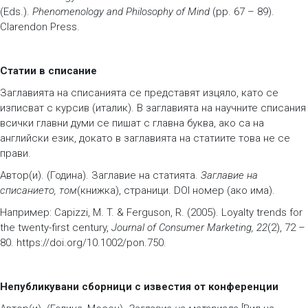
(Eds.).
Phenomenology and Philosophy of Mind
(pp. 67 – 89).
Clarendon Press.
Статии в списание
Заглавията на списанията се представят изцяло, като се
изписват с курсив (италик). В заглавията на научните списания
всички главни думи се пишат с главна буква, ако са на
английски език, докато в заглавията на статиите това не се
прави.
Автор(и). (Година). Заглавие на статията.
Заглавие на
списанието, том
(книжка), страници. DOI номер (ако има).
Например: Capizzi, M. T. & Ferguson, R. (2005). Loyalty trends for
the twenty-first century,
Journal of Consumer Marketing, 22
(2), 72 –
80. https://doi.org/10.1002/pon.750.
Непубликувани сборници с известия от конференции