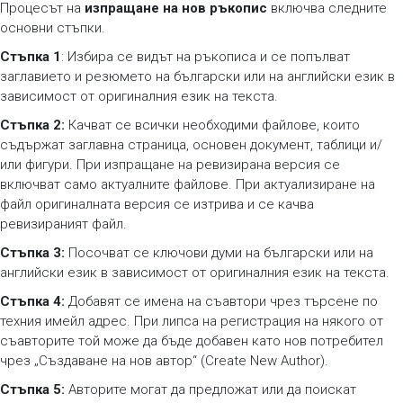
Процесът на
изпращане на нов ръкопис
включва следните
основни стъпки.
Стъпка 1
: Избира се видът на ръкописа и се попълват
заглавието и резюмето на български или на английски език в
зависимост от оригиналния език на текста.
Стъпка 2:
Качват се всички необходими файлове, които
съдържат заглавна страница, основен документ, таблици и/
или фигури. При изпращане на ревизирана версия се
включват само актуалните файлове. При актуализиране на
файл оригиналната версия се изтрива и се качва
ревизираният файл.
Стъпка 3:
Посочват се ключови думи на български или на
английски език в зависимост от оригиналния език на текста.
Стъпка 4:
Добавят се имена на съавтори чрез търсене по
техния имейл адрес. При липса на регистрация на някого от
съавторите той може да бъде добавен като нов потребител
чрез „Създаване на нов автор“ (Create New Author).
Стъпка 5:
Авторите могат да предложат или да поискат