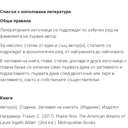
Списък с използвана литература
Общи правила
Литературните източници се подреждат по азбучен ред на
фамилията на първия автор.
За няколко статии от един и същ автор(и), статиите се
подреждат в хронологичен ред, от най-ранната до най-новата.
В заглавия на книги, глави, статии, доклади и други източници с
главна буква се изписва само първата дума от заглавието и
подзаглавието, първата дума след двоеточие или тире в
заглавието, както и собствените съществителни.
Книги
Автор(и). (Година).
Заглавие на книгата
. (Издание). Издател.
Например: Fraser, C. (2017).
Prairie fires: The American dreams of
Laura Ingalls Wilder
. (2nd ed.). Metropolitan Books.