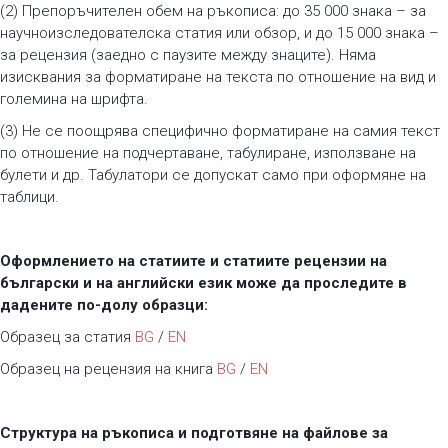
(2) Препоръчителен обем на ръкописа: до 35 000 знака – за
научноизследователска статия или обзор, и до 15 000 знака –
за рецензия (заедно с паузите между знаците). Няма
изисквания за форматиране на текста по отношение на вид и
големина на шрифта.
(3) Не се поощрява специфично форматиране на самия текст
по отношение на подчертаване, табулиране, използване на
булети и др. Табулатори се допускат само при оформяне на
таблици.
Оформлението на статиите и статиите рецензии на
български и на английски език може да проследите в
дадените по-долу образци:
Образец за статия
BG
/
EN
Образец на рецензия на книга
BG
/
EN
Структура на ръкописа и подготвяне на файлове за