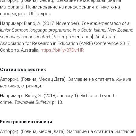
Автор(и). (Година, Месец).
Заглавие на материала
[Вид на
материала]. Наименование на конференцията, място на
провеждане. URL адрес
Например: Bland, A. (2017, November).
The implementation of a
junior Samoan language programme in a South Island, New Zealand
secondary school context
[Paper presentation]. Australian
Association for Research in Education (AARE) Conference 2017,
Canberra, Australia.
https://bit.ly/37DvrHR
Статии във вестник
Автор(и). (Година, Месец Дата). Заглавие на статията.
Име на
вестника
, страници.
Например: Bidey, S. (2018, January 1). Bid to curb youth
crime.
Townsville Bulletin
, p. 13.
Електронни източници
Автор(и). (Година, месец дата). Заглавие на статията.
Заглавие