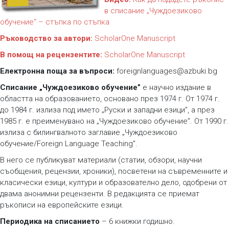
в списание „Чуждоезиково
обучение“ – стъпка по стъпка
Ръководство за автори:
ScholarOne Manuscript
В помощ на рецензентите:
ScholarOne Manuscript
Електронна поща за въпроси:
foreignlanguages@azbuki.bg
Списание „Чуждоезиково обучение”
е научно издание в
областта на образованието, основано през 1974 г. От 1974 г.
до 1984 г. излиза под името „Руски и западни езици”, а през
1985 г. е преименувано на „Чуждоезиково обучение”. От 1990 г.
излиза с билингвалното заглавие „Чуждоезиково
обучение/Foreign Language Teaching”.
В него се публикуват материали (статии, обзори, научни
съобщения, рецензии, хроники), посветени на съвременните и
класически езици, култури и образователно дело, одобрени от
двама анонимни рецензенти. В редакцията се приемат
ръкописи на европейските езици.
Периодика на списанието
– 6 книжки годишно.