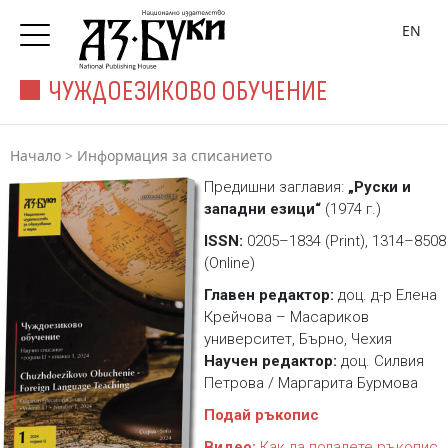
EN
ЧУЖДОЕЗИКОВО ОБУЧЕНИЕ
Начало
>
Информация за списанието
Предишни заглавия:
„Руски и
западни езици“
(1974 г.)
ISSN:
0205–1834 (Print), 1314–8508
(Online)
Главен редактор:
доц. д-р Елена
Крейчова – Масариков
университет, Бърно, Чехия
Научен редактор:
доц. Силвия
Петрова / Маргарита Бурмова
Подай ръкопис
Видео:
Как да подадете ръкопис