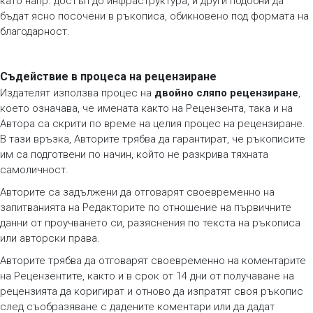
като напр. достъп до инфраструктура, и други подобни да
бъдат ясно посочени в ръкописа, обикновено под формата на
благодарност.
Съдействие в процеса на рецензиране
Издателят използва процес на
двойно сляпо рецензиране
,
което означава, че имената както на Рецензента, така и на
Автора са скрити по време на целия процес на рецензиране.
В тази връзка, Авторите трябва да гарантират, че ръкописите
им са подготвени по начин, който не разкрива тяхната
самоличност.
Авторите са задължени да отговарят своевременно на
запитванията на Редакторите по отношение на първичните
данни от проучването си, разяснения по текста на ръкописа
или авторски права.
Авторите трябва да отговарят своевременно на коментарите
на Рецензентите, както и в срок от 14 дни от получаване на
рецензията да коригират и отново да изпратят своя ръкопис
след съобразяване с дадените коментари или да дадат