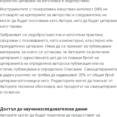
коректно цитиране на източника е недопустимо.
Инструментите с генеративен изкуствен интелект (ИИ) не
отговарят на критериите за авторство и следователно не
могат да бъдат посочвани като Автори, нито да бъдат цитирани
като такива.
Забраняват се недобросъвестни и непочтени практики,
свързани с позоваването, като конюнктурно, клъстерно или
принудително цитиране. Няма да се приемат за публикуване
материали, за които се установи, че Авторите са включили
цитирания с единствената цел да се повиши броят на
цитиранията на определена авторска публикация или на
статии, публикувани в определено Списание. Самоцитиранията
в даден ръкопис не трябва да надвишават 20% от общия брой
цитирани източници в него. Редакторите могат да поискат от
Авторите писмена обосновка, ако процентът на самоцитиране
е по-висок.
Достъп до научноизследователски данни
Авторите могат да бъдат помолени да предоставят за