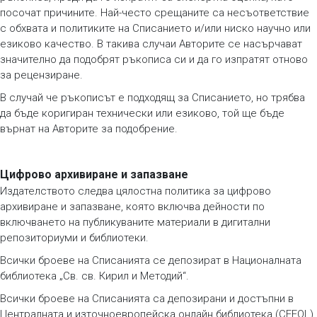
посочат причините. Най-често срещаните са несъответствие
с обхвата и политиките на Списанието и/или ниско научно или
езиково качество. В такива случаи Авторите се насърчават
значително да подобрят ръкописа си и да го изпратят отново
за рецензиране.
В случай че ръкописът е подходящ за Списанието, но трябва
да бъде коригиран технически или езиково, той ще бъде
върнат на Авторите за подобрение.
Цифрово архивиране и запазване
Издателството следва цялостна политика за цифрово
архивиране и запазване, която включва дейности по
включването на публикуваните материали в дигитални
репозиториуми и библиотеки.
Всички броеве на Списанията се депозират в Националната
библиотека „Св. св. Кирил и Методий“.
Всички броеве на Списанията са депозирани и достъпни в
Централната и източноевропейска онлайн библиотека (CEEOL).