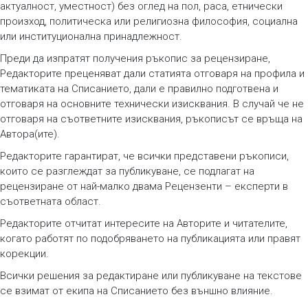
актуалност, уместност) без оглед на пол, раса, етнически
произход, политическа или религиозна философия, социална
или институционална принадлежност.
Преди да изпратят получения ръкопис за рецензиране,
Редакторите преценяват дали статията отговаря на профила и
тематиката на Списанието, дали е правилно подготвена и
отговаря на основните технически изисквания. В случай че не
отговаря на съответните изисквания, ръкописът се връща на
Автора(ите).
Редакторите гарантират, че всички представени ръкописи,
които се разглеждат за публикуване, се подлагат на
рецензиране от най-малко двама Рецензенти – експерти в
съответната област.
Редакторите отчитат интересите на Авторите и читателите,
когато работят по подобряването на публикацията или правят
корекции.
Всички решения за редактиране или публикуване на текстове
се взимат от екипа на Списанието без външно влияние.