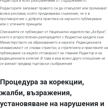
Редактора и ясно разграничими от съдържанието.
Редакторите запазват правото си да отхвърлят или премахват
всяка реклама, която предизвиква съмнение, че е в
противоречие с добрата практика на научното публикуване
или с етичните принципи.
Списанията се публикуват от Национално издателство „Аз-буки“,
което е второстепенен разпоредител с бюджетни кредити към
Министерството на образованието и науката. Редакционната
независимост се спазва стриктно, а стратегията и практиките на
публикуване са изцяло отговорност на главния Редактор и на
редакционната колегия. В това и във всяко друго отношение не
се вземат предвид търговски съображения.
Процедура за корекции,
жалби, възражения,
установяване на нарушения и