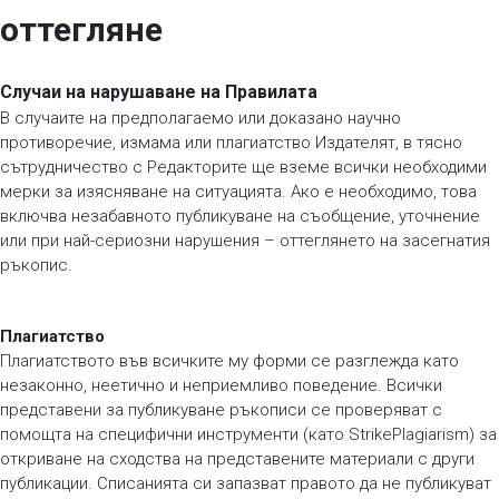
оттегляне
Случаи на нарушаване на Правилата
В случаите на предполагаемо или доказано научно
противоречие, измама или плагиатство Издателят, в тясно
сътрудничество с Редакторите ще вземе всички необходими
мерки за изясняване на ситуацията. Ако е необходимо, това
включва незабавното публикуване на съобщение, уточнение
или при най-сериозни нарушения – оттеглянето на засегнатия
ръкопис.
Плагиатство
Плагиатството във всичките му форми се разглежда като
незаконно, неетично и неприемливо поведение. Всички
представени за публикуване ръкописи се проверяват с
помощта на специфични инструменти (като StrikePlagiarism) за
откриване на сходства на представените материали с други
публикации. Списанията си запазват правото да не публикуват