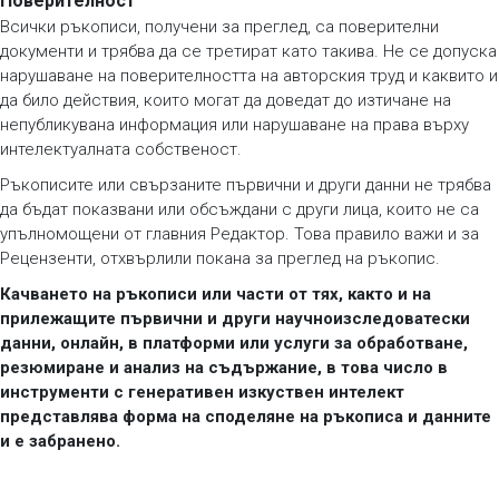
Поверителност
Всички ръкописи, получени за преглед, са поверителни
документи и трябва да се третират като такива. Не се допуска
нарушаване на поверителността на авторския труд и каквито и
да било действия, които могат да доведат до изтичане на
непубликувана информация или нарушаване на права върху
интелектуалната собственост.
Ръкописите или свързаните първични и други данни не трябва
да бъдат показвани или обсъждани с други лица, които не са
упълномощени от главния Редактор. Това правило важи и за
Рецензенти, отхвърлили покана за преглед на ръкопис.
Качването на ръкописи или части от тях, както и на
прилежащите първични и други научноизследоватески
данни, онлайн, в платформи или услуги за обработване,
резюмиране и анализ на съдържание, в това число в
инструменти с генеративен изкуствен интелект
представлява форма на споделяне на ръкописа и данните
и е забранено.