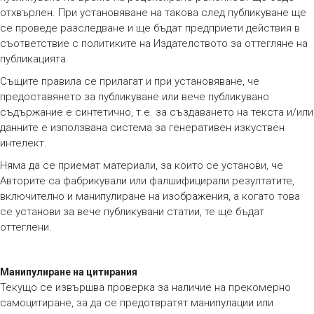
отхвърлен. При установяване на такова след публикуване ще
се проведе разследване и ще бъдат предприети действия в
съответствие с политиките на Издателството за оттегляне на
публикацията.
Същите правила се прилагат и при установяване, че
предоставянето за публикуване или вече публикувано
съдържание е синтетично, т.е. за създаването на текста и/или
данните е използвана система за генеративен изкуствен
интелект.
Няма да се приемат материали, за които се установи, че
Авторите са фабрикували или фалшифицирали резултатите,
включително и манипулиране на изображения, а когато това
се установи за вече публикувани статии, те ще бъдат
оттеглени.
Манипулиране на цитирания
Текущо се извършва проверка за наличие на прекомерно
самоцитиране, за да се предотвратят манипулации или