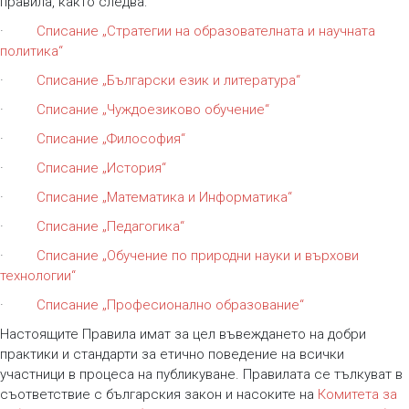
правила, както следва:
·
Списание „Стратегии на образователната и научната
политика“
·
Списание „Български език и литература“
·
Списание „Чуждоезиково обучение“
·
Списание „Философия“
·
Списание „История“
·
Списание „Математика и Информатика“
·
Списание „Педагогика“
·
Списание „Обучение по природни науки и върхови
технологии“
·
Списание „Професионално образование“
Настоящите Правила имат за цел въвеждането на добри
практики и стандарти за етично поведение на всички
участници в процеса на публикуване. Правилата се тълкуват в
съответствие с българския закон и насоките на
Комитета за