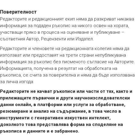
Поверителност
Редакторите и редакционният екип няма да разкриват никаква
информация за подаден ръкопис на никого освен на хората,
участващи пряко в процеса на оценяване и публикуване –
съответния Автор, Рецензенти или Издател.
Редакторите и членовете на редакционната колегия няма да
използват или предоставят на трети страни непубликувана
информация за ръкопис без писменото съгласие на Авторите.
Информацията, получена в резултат на обработката на
ръкописа, се счита за поверителна и няма да бъде използвана
за лична изгода.
Редакторите не качват ръкописи или части от тях, както и
прилежащите първични и други научноизследователски
данни онлайн, в платформи или услуги за обработване,
резюмиране и анализ на съдържание, в това число в
инструменти с генеративен изкуствен интелект,
доколкото това представлява форма на споделяне на
ръкописа и данните и е забранено.