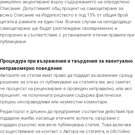
умишлено акцентиране върху съдържанието на определено
Списание. Допустимият общ процент на самоцитиране за
всяко Списание на Издателството е под 15% от общия брой
цитати в рамките на един том. Всички случаи на неподходящо
самоцитиране ще бъдат разглеждани своевременно и
прозрачно в съответствие с установените етични правила при
публикуване.
Процедура при възражения и твърдения за евентуално
неправомерно поведение
Авторите на статии имат право да подадат възражение срещу
решение за отказ от публикуване на статията им, ако смятат,
че процесът на рецензиране е проведен неправилно, или ако
преценят, че получената рецензия съдържа фактически
грешки, несправедливи или неуместни коментари.
Редакторът е длъжен да предприеме съответни действия при
подадени жалби, касаещи етичните аспекти, свързани с
подаден ръкопис или вече публикувана статия. Това включва
осъществяване на контакт с Автора на статията, и обстойно