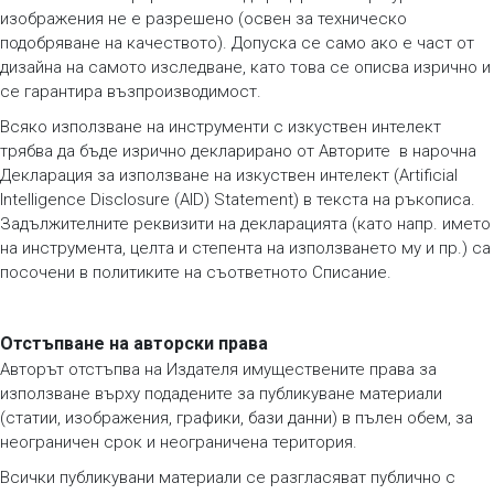
изображения не е разрешено (освен за техническо
подобряване на качеството). Допуска се само ако е част от
дизайна на самото изследване, като това се описва изрично и
се гарантира възпроизводимост.
Всяко използване на инструменти с изкуствен интелект
трябва да бъде изрично декларирано от Авторите в нарочнa
Декларация за използване на изкуствен интелект (Artificial
Intelligence Disclosure (AID) Statement) в текста на ръкописа.
Задължителните реквизити на декларацията (като напр. името
на инструмента, целта и степента на използването му и пр.) са
посочени в политиките на съответното Списание.
Отстъпване на авторски права
Авторът отстъпва на Издателя имуществените права за
използване върху подадените за публикуване материали
(статии, изображения, графики, бази данни) в пълен обем, за
неограничен срок и неограничена територия.
Всички публикувани материали се разгласяват публично с