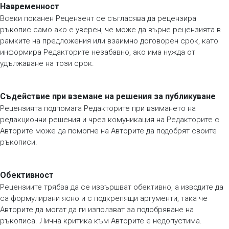
Навременност
Всеки поканен Рецензент се съгласява да рецензира
ръкопис само ако е уверен, че може да върне рецензията в
рамките на предложения или взаимно договорен срок, като
информира Редакторите незабавно, ако има нужда от
удължаване на този срок.
Съдействие при вземане на решения за публикуване
Рецензията подпомага Редакторите при взимането на
редакционни решения и чрез комуникация на Редакторите с
Авторите може да помогне на Авторите да подобрят своите
ръкописи.
Обективност
Рецензиите трябва да се извършват обективно, а изводите да
са формулирани ясно и с подкрепящи аргументи, така че
Авторите да могат да ги използват за подобряване на
ръкописа. Лична критика към Авторите е недопустима.