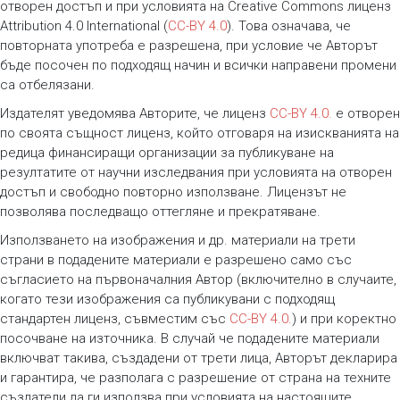
отворен достъп и при условията на Creative Commons лиценз
Attribution 4.0 International (
CC-BY 4.0
). Това означава, че
повторната употреба е разрешена, при условие че Авторът
бъде посочен по подходящ начин и всички направени промени
са отбелязани.
Издателят уведомява Авторите, че лиценз
CC-BY 4.0.
е отворен
по своята същност лиценз, който отговаря на изискванията на
редица финансиращи организации за публикуване на
резултатите от научни изследвания при условията на отворен
достъп и свободно повторно използване. Лицензът не
позволява последващо оттегляне и прекратяване.
Използването на изображения и др. материали на трети
страни в подадените материали е разрешено само със
съгласието на първоначалния Автор (включително в случаите,
когато тези изображения са публикувани с подходящ
стандартен лиценз, съвместим със
CC-BY 4.0.
) и при коректно
посочване на източника. В случай че подадените материали
включват такива, създадени от трети лица, Авторът декларира
и гарантира, че разполага с разрешение от страна на техните
създатели да ги използва при условията на настоящите