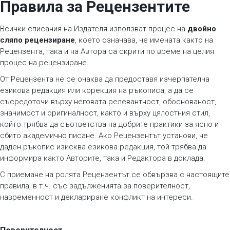
Правила за Рецензентите
Всички списания на Издателя използват процес на
двойно
сляпо рецензиране
, което означава, че имената както на
Рецензента, така и на Автора са скрити по време на целия
процес на рецензиране.
От Рецензента не се очаква да предоставя изчерпателна
езикова редакция или корекция на ръкописа, а да се
съсредоточи върху неговата релевантност, обоснованост,
значимост и оригиналност, както и върху цялостния стил,
който трябва да съответства на добрите практики за ясно и
сбито академично писане. Ако Рецензентът установи, че
даден ръкопис изисква езикова редакция, той трябва да
информира както Авторите, така и Редактора в доклада.
С приемане на ролята Рецензентът се обвързва с настоящите
правила, в т.ч. със задълженията за поверителност,
навременност и деклариране конфликт на интереси.