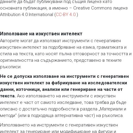
данните да бъдат публикувани под същия лиценз като
основната публикация, а именно – Creative Commons лиценз
Attribution 4.0 International (
CC-BY 4.0.
)
Използване на изкуствен интелект
Авторите могат да използват инструменти с генеративен
изкуствен интелект за подобряване на езика, граматиката и
стила на текста, като носят пълна отговорност за точността и
оригиналността на съдържанието, представено в техните
ръкописи.
Не се допуска използване на инструменти с генеративен
изкуствен интелект за фабрикуване на изследователски
данни, източници, анализи или генериране на части от
текста.
Ако използването на инструменти с изкуствен
интелект е част от самото изследване, това трябва да бъде
описано с достатъчно подробности в раздела „Материали и
методи“ (или в подходяща алтернативна част) на ръкописа.
Използването на инструменти с генеративен изкуствен
интелект за генериране или модифициране на фигури и