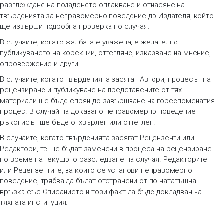
разглеждане на подаденото оплакване и отнасяне на
твърденията за неправомерно поведение до Издателя, който
ще извърши подробна проверка по случая.
В случаите, когато жалбата е уважена, е желателно
публикуването на корекции, оттегляне, изказване на мнение,
опровержение и други.
В случаите, когато твърденията засягат Автори, процесът на
рецензиране и публикуване на представените от тях
материали ще бъде спрян до завършване на гореспоменатия
процес. В случай на доказано неправомерно поведение
ръкописът ще бъде отхвърлен или оттеглен.
В случаите, когато твърденията засягат Рецензенти или
Редактори, те ще бъдат заменени в процеса на рецензиране
по време на текущото разследване на случая. Редакторите
или Рецензентите, за които се установи неправомерно
поведение, трябва да бъдат отстранени от по-нататъшна
връзка със Списанието и този факт да бъде докладван на
тяхната институция.