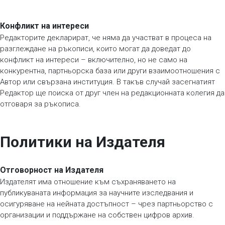
Конфликт на интереси
Редакторите декларират, че няма да участват в процеса на
разглеждане на ръкописи, които могат да доведат до
конфликт на интереси – включително, но не само на
конкурентна, партньорска база или други взаимоотношения с
Автор или свързана институция. В такъв случай засегнатият
Редактор ще поиска от друг член на редакционната колегия да
отговаря за ръкописа.
Политики на Издателя
Отговорност на Издателя
Издателят има отношение към съхраняването на
публикуваната информация за научните изследвания и
осигуряване на нейната достъпност – чрез партньорство с
организации и поддържане на собствен цифров архив.