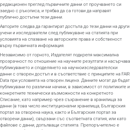
редакционен преглед първичните данни от проучването си
заедно с ръкописа, и трябва да са готови да направят
публично достъпни тези данни.
Авторите следва да гарантират достъпа до тези данни на други
учени и изследователи след публикуване на статията при
условията на спазване на авторските права и собственост
върху първичната информация.
Независимо от горното, Издателят подкрепя максимална
прозрачност по отношение на научните резултати и насърчава
публикуването и споделянето на научноизследователски
данни с отворен достъп и в съответствие с принципите на FAIR
Data при условията на отворен лиценз. Данните могат да бъдат
публикувани по различни начини, в зависимост от политиките и
конкретните технически възможности на конкретното
Списание, като например чрез съхранение в хранилища за
данни (в това число институционални хранилища, Българския
портал за отворена наука, както и Българския портал за
отворени данни), свързани със съответната статия, или като
файлове с данни, допълващи статията. Препоръчително е