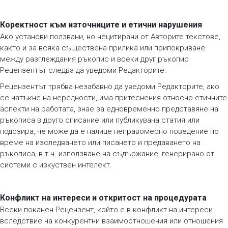
Коректност към източниците и етични нарушения
Ако установи ползвани, но нецитирани от Авторите текстове,
както и за всяка съществена прилика или припокриване
между разглеждания ръкопис и всеки друг ръкопис
Рецензентът следва да уведоми Редакторите.
Рецензентът трябва незабавно да уведоми Редакторите, ако
се натъкне на нередности, има притеснения относно етичните
аспекти на работата, знае за едновременно представяне на
ръкописа в друго списание или публикувана статия или
подозира, че може да е налице неправомерно поведение по
време на изследването или писането и предаването на
ръкописа, в т.ч. използване на съдържание, генерирано от
системи с изкуствен интелект.
Конфликт на интереси и откритост на процедурата
Всеки поканен Рецензент, който е в конфликт на интереси
вследствие на конкурентни взаимоотношения или отношения