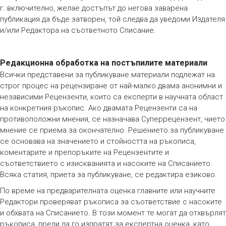
г. включително, желае достъпът до негова заварена
публикация да бъде затворен, той следва да уведоми Издателя
и/или Редактора на съответното Списание.
Редакционна обработка на постъпилите материали
Всички представени за публикуване материали подлежат на
строг процес на рецензиране от най-малко двама анонимни и
независими Рецензенти, които са експерти в научната област
на конкретния ръкопис. Ако двамата Рецензенти са на
противоположни мнения, се назначава Суперрецензент, чието
мнение се приема за окончателно. Решението за публикуване
се основава на значението и стойността на ръкописа,
коментарите и препоръките на Рецензентите и
съответствието с изискванията и насоките на Списанието.
Всяка статия, приета за публикуване, се редактира езиково.
По време на предварителната оценка главните или научните
Редактори проверяват ръкописа за съответствие с насоките
и обхвата на Списанието. В този момент те могат да отхвърлят
ръкописа, преди да го изпратят за експертна оценка, като