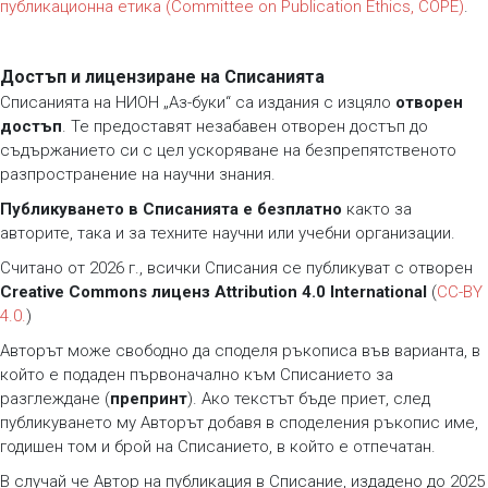
публикационна етика (Committee on Publication Ethics, COPE)
.
Достъп и лицензиране на Списанията
Списанията на НИОН „Аз-буки“ са издания с изцяло
отворен
достъп
. Те предоставят незабавен отворен достъп до
съдържанието си с цел ускоряване на безпрепятственото
разпространение на научни знания.
Публикуването в Списанията е безплатно
както за
авторите, така и за техните научни или учебни организации.
Считано от 2026 г., всички Списания се публикуват с отворен
Creative Commons лиценз Attribution 4.0 International
(
CC-BY
4.0.
)
Авторът може свободно да споделя ръкописа във варианта, в
който е подаден първоначално към Списанието за
разглеждане (
препринт
). Ако текстът бъде приет, след
публикуването му Авторът добавя в споделения ръкопис име,
годишен том и брой на Списанието, в който е отпечатан.
В случай че Автор на публикация в Списание, издадено до 2025