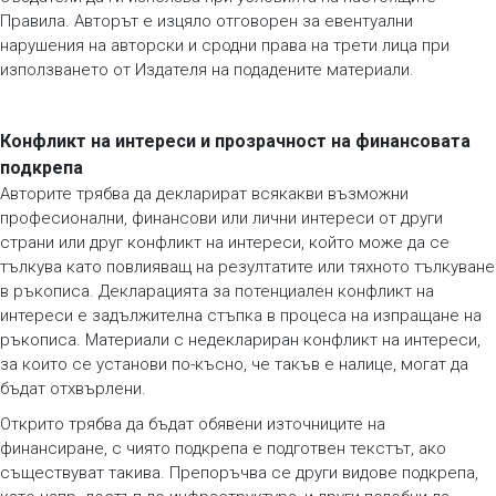
Правила. Авторът е изцяло отговорен за евентуални
нарушения на авторски и сродни права на трети лица при
използването от Издателя на подадените материали.
Конфликт на интереси и прозрачност на финансовата
подкрепа
Авторите трябва да декларират всякакви възможни
професионални, финансови или лични интереси от други
страни или друг конфликт на интереси, който може да се
тълкува като повлияващ на резултатите или тяхното тълкуване
в ръкописа. Декларацията за потенциален конфликт на
интереси е задължителна стъпка в процеса на изпращане на
ръкописа. Материали с недеклариран конфликт на интереси,
за които се установи по-късно, че такъв е налице, могат да
бъдат отхвърлени.
Открито трябва да бъдат обявени източниците на
финансиране, с чиято подкрепа е подготвен текстът, ако
съществуват такива. Препоръчва се други видове подкрепа,