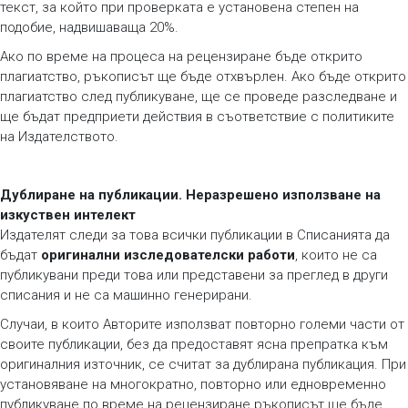
текст, за който при проверката е установена степен на
подобие, надвишаваща 20%.
Ако по време на процеса на рецензиране бъде открито
плагиатство, ръкописът ще бъде отхвърлен. Ако бъде открито
плагиатство след публикуване, ще се проведе разследване и
ще бъдат предприети действия в съответствие с политиките
на Издателството.
Дублиране на публикации. Неразрешено използване на
изкуствен интелект
Издателят следи за това всички публикации в Списанията да
бъдат
оригинални изследователски работи
, които не са
публикувани преди това или представени за преглед в други
списания и не са машинно генерирани.
Случаи, в които Авторите използват повторно големи части от
своите публикации, без да предоставят ясна препратка към
оригиналния източник, се считат за дублирана публикация. При
установяване на многократно, повторно или едновременно
публикуване по време на рецензиране ръкописът ще бъде