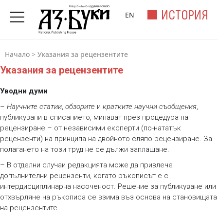
ИСТОРИЯ
EN
Начало
>
Указания за рецензентите
Указания за рецензентите
Уводни думи
–
Научните статии
,
обзорите
и
кратките научни съобщения
,
публикувани в списанието, минават през процедура на
рецензиране – от независими експерти (по-нататък
рецензенти) на принципа на двойното сляпо рецензиране. За
полагането на този труд не се дължи заплащане.
– В отделни случаи редакцията може да привлече
допълнителни рецензенти, когато ръкописът е с
интердисциплинарна насоченост. Решение за публикуване или
отхвърляне на ръкописа се взима въз основа на становищата
на рецензентите.