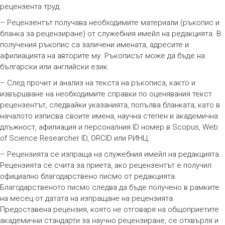
рецензента труд.
– Рецензентът получава необходимите материали (ръкопис и
бланка за рецензиране) от служебния имейл на редакцията. В
получения ръкопис са заличени имената, адресите и
афилиацията на авторите му. Ръкописът може да бъде на
български или английски език.
– След прочит и анализ на текста на ръкописа, както и
извършване на необходимите справки по оценявания текст
рецензентът, следвайки указанията, попълва бланката, като в
началото изписва своите имена, научна степен и академична
длъжност, афилиация и персоналния ID номер в Scopus, Web
of Science Researcher ID, ORCID или РИНЦ.
– Рецензията се изпраща на служебния имейл на редакцията.
Рецензията се счита за приета, ако рецензентът е получил
официално благодарствено писмо от редакцията.
Благодарственото писмо следва да бъде получено в рамките
на месец от датата на изпращане на рецензията.
Предоставена рецензия, която не отговаря на общоприетите
академични стандарти за научно рецензиране, се отхвърля и