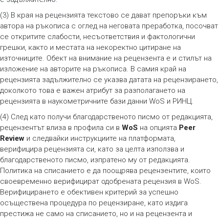
(3) В края на рецензията текстово се дават препоръки към
автора на ръкописа с оглед на неговата преработка, посочват
се откритите слабости, несъответствия и фактологични
грешки, както и местата на некоректно цитиране на
източниците. Обект на внимание на рецензента е и стилът на
изложение на авторите на ръкописа. В самия край на
рецензията задължително се указва датата на рецензирането,
доколкото това е важен атрибут за разполагането на
рецензията в наукометричните бази данни WoS и РИНЦ.
(4) След като получи благодарственото писмо от редакцията,
рецензентът влиза в профила си в
WoS
на опцията
Peer
Review
и следвайки инструкциите на платформата,
верифицира рецензията си, като за целта използва и
благодарственото писмо, изпратено му от редакцията.
Политика на списанието е да поощрява рецензентите, които
своевременно верифицират одобрената рецензия в WoS.
Верифицирането е обективен критерий за успешно
осъществена процедура по рецензиране, като издига
престижа не само на списанието, но и на рецензента и