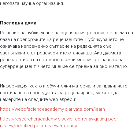
неговата научна организация.
Последни думи
Решение за публикуване на оценявания ръкопис се взема на
база на препоръките на рецензентите. Публикуването не
означава непременно съгласие на редакцията със
застъпваните от рецензентите становища. Ако двамата
рецензенти са на противоположни мнения, се назначава
суперрецензент, чието мнение се приема за окончателно.
Информация, както и обучителни материали за правилното
протичане на процедурата за рецензиране, можете да
намерите на следните web адреси:
https://webofscienceacademy.clarivate.com/learn
https://researcheracademy.elsevier.com/navigating-peer-
review/certified-peer-reviewer-course