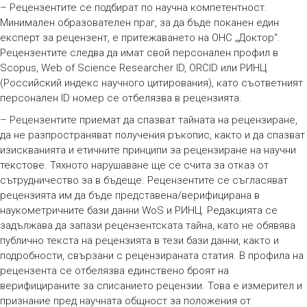
– Рецензентите се подбират по научна компетентност.
Минимален образователен праг, за да бъде поканен един
експерт за рецензент, е притежаването на ОНС „Доктор“.
Рецензентите следва да имат свой персонален профил в
Scopus, Web of Science Researcher ID, ORCID или РИНЦ
(Российский индекс научного цитирования), като съответният
персонален ID номер се отбелязва в рецензията.
– Рецензентите приемат да спазват тайната на рецензиране,
да не разпространяват получения ръкопис, както и да спазват
изискванията и етичните принципи за рецензиране на научни
текстове. Тяхното нарушаване ще се счита за отказ от
сътрудничество за в бъдеще. Рецензентите се съгласяват
рецензията им да бъде представена/верифицирана в
наукометричните бази данни WoS и РИНЦ. Редакцията се
задължава да запази рецензентската тайна, като не обявява
публично текста на рецензията в тези бази данни, както и
подробности, свързани с рецензираната статия. В профила на
рецензента се отбелязва единствено броят на
верифицираните за списанието рецензии. Това е измерител и
признание пред научната общност за положения от