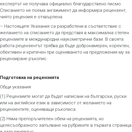
експертът не получава официално благодарствено писмо.
Списанието не поема ангажимент да информира рецензент,
чиято рецензия е отхвърлена.
– Настоящите Указания са разработени в съответствие с
желанието на списанието да представя в максимална степен
рецензиите в международни наукометрични бази. В своята
работа рецензентът трябва да бъде добронамерен, коректен,
обективен и критичен при оценяването на предложения му за
рецензиране ръкопис.
Подготовка на рецензията
Общи указания
(1) Рецензиите могат да бъдат написани на български, руски
или на английски език в зависимост от желанието на
рецензентите, оценяващи ръкописа.
(2) Няма препоръчителен обем на рецензията, но
целесъобразното запълване на рубриките в първата страница
е задължително.