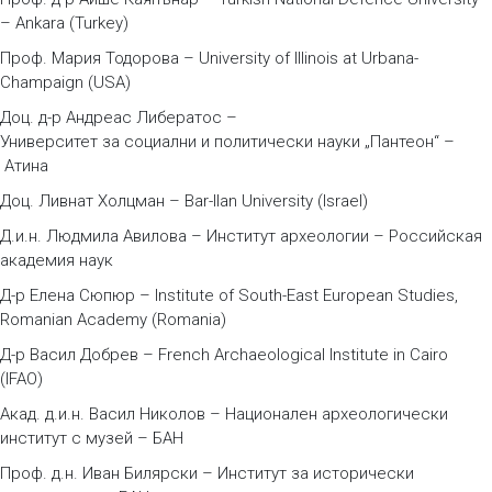
– Ankara (Turkey)
Проф. Мария Тодорова – University of Illinois at Urbana-
Champaign (USA)
Доц. д-р Андреас Либератос –
Университет за социални и политически науки „Пантеон“ –
Атина
Доц. Ливнат Холцман – Bar-Ilan University (Israel)
Д.и.н. Людмила Авилова – Институт археологии – Российская
академия наук
Д-р Елена Сюпюр – Institute of South-East European Studies,
Romanian Academy (Romania)
Д-р Васил Добрев – French Archaeological Institute in Cairo
(IFAO)
Акад. д.и.н. Васил Николов – Национален археологически
институт с музей – БАН
Проф. д.н. Иван Билярски – Институт за исторически