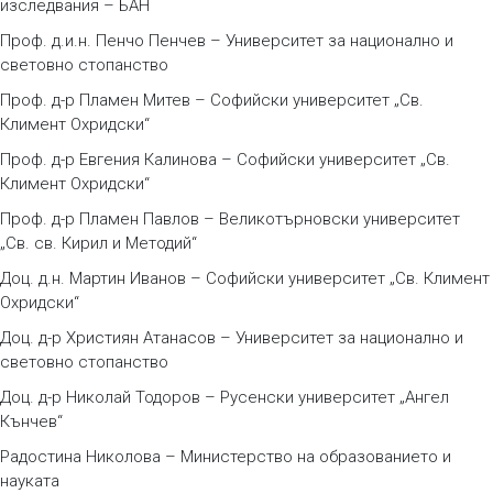
изследвания – БАН
Проф. д.и.н. Пенчо Пенчев – Университет за национално и
световно стопанство
Проф. д-р Пламен Митев – Софийски университет „Св.
Климент Охридски“
Проф. д-р Евгения Калинова – Софийски университет „Св.
Климент Охридски“
Проф. д-р Пламен Павлов – Великотърновски университет
„Св. св. Кирил и Методий“
Доц. д.н. Мартин Иванов – Софийски университет „Св. Климент
Охридски“
Доц. д-р Християн Атанасов – Университет за национално и
световно стопанство
Доц. д-р Николай Тодоров – Русенски университет „Ангел
Кънчев“
Радостина Николова – Министерство на образованието и
науката