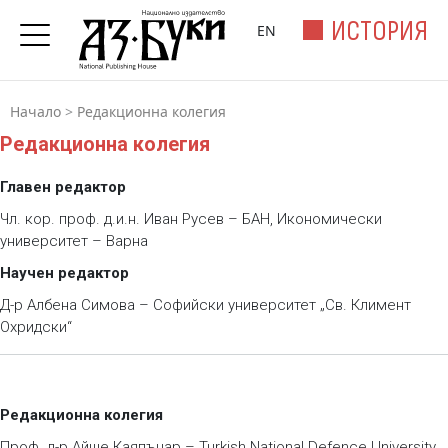
ИСТОРИЯ
EN
Начало
>
Редакционна колегия
Редакционна колегия
Главен редактор
Чл. кор. проф. д.и.н. Иван Русев – БАН, Икономически
университет – Варна
Научен редактор
Д-р Албена Симова – Софийски университет „Св. Климент
Охридски“
Редакционна колегия
Проф. д-р Aйше Каяпънар – Turkish National Defence University