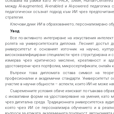
основана на рамки като AI-TPACK, SAMR, Human-Centered 
между AI-augmented, AI-enabled и AI-powered педагогика
педагогически осъзнат подход към ИИ чрез предпочитане
стратегия.
Ключови думи:
ИИ в образованието; персонализирано обу
Увод
Все по-активното интегриране на изкуствения интелек
ролята на университетската диплома. Лесният достъп д
университетът е основният източник на научно, култ
висококвалифицирани специалисти чрез структурирана и 
измерва чрез критическо мислене, креативност и адап
удостоверени чрез портфолиа, микросертификати, онлайн к
Въпреки това дипломата остава символ на теорет
професионални и академични стандарти. Университетът о
участие в научни общности – аспекти, които ИИ не може на
Съвременните условия обаче изискват по-гъвкава образ
с иновативни форми на удостоверяване на умения, като м
чрез дигитална среда. Традиционната университетска ауди
която чрез ИИ се персонализира обучението и в реално
въпроси за етиката, академичната почтеност, автономията 