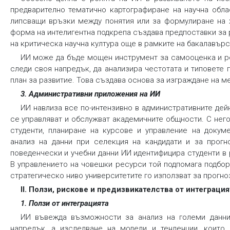
предварително тематично картографиране на научна обла
липсващи връзки между понятия или за формулиране на х
форма на интелигентна подкрепа създава предпоставки за 
на критическа научна култура още в рамките на бакалавърс
ИИ може да бъде мощен инструмент за самооценка и р
следи своя напредък, да анализира честотата и типовете
план за развитие. Това създава основа за изграждане на м
3. Административни приложения на ИИ
ИИ навлиза все по-интензивно в административните дей
се управляват и обслужват академичните общности. С нег
студенти, планиране на курсове и управление на докуме
анализ на данни при селекция на кандидати и за прогн
поведенчески и учебни данни ИИ идентифицира студенти в 
В управлението на човешки ресурси той подпомага подбор
стратегическо ниво университетите го използват за прогн
II. Ползи, рискове и предизвикателства от интеграци
1. Ползи от интеграцията
ИИ въвежда възможности за анализ на големи данни
напредък, а изследване на модели и тенденции, които