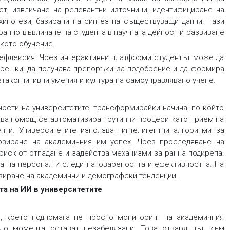
ст, извличане на релевантни източници, идентифициране на
ипотези, базирани на синтез на съществуващи данни. Тази
ранно въвличане на студента в научната дейност и развиване
кото обучение.
ефлексия. Чрез интерактивни платформи студентът може да
 грешки, да получава препоръки за подобрение и да формира
етакогнитивни умения и култура на самоуправлявано учене.
ности на университетите, трансформирайки начина, по който
ова помощ се автоматизират рутинни процеси като прием на
нти. Университетите използват интелигентни алгоритми за
озиране на академичния им успех. Чрез проследяване на
риск от отпадане и задейства механизми за ранна подкрепа.
а на персонал и следи натовареността и ефективността. На
озиране на академични и демографски тенденции.
ята на ИИ в университетите
, което подпомага не просто мониторинг на академичния
 до момента остават незабелязани. Това отваря път към