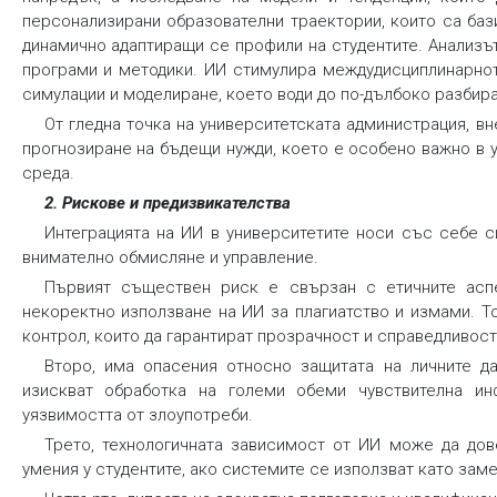
персонализирани образователни траектории, които са баз
динамично адаптиращи се профили на студентите. Анализът
програми и методики. ИИ стимулира междудисциплинарнот
симулации и моделиране, което води до по-дълбоко разбира
От гледна точка на университетската администрация, в
прогнозиране на бъдещи нужди, което е особено важно в
среда.
2. Рискове и предизвикателства
Интеграцията на ИИ в университетите носи със себе с
внимателно обмисляне и управление.
Първият съществен риск е свързан с етичните асп
некоректно използване на ИИ за плагиатство и измами. Т
контрол, които да гарантират прозрачност и справедливост
Второ, има опасения относно защитата на личните д
изискват обработка на големи обеми чувствителна ин
уязвимостта от злоупотреби.
Трето, технологичната зависимост от ИИ може да дов
умения у студентите, ако системите се използват като заме