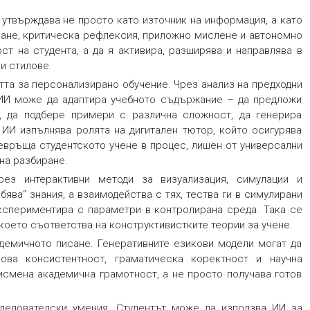
 утвърждава не просто като източник на информация, а като
иране, критическа рефлексия, приложно мислене и автономно
ст на студента, а да я активира, разширява и направлява в
и стилове.
тта за персонализирано обучение. Чрез анализ на предходни
 ИИ може да адаптира учебното съдържание – да предложи
, да подбере примери с различна сложност, да генерира
 ИИ изпълнява ролята на дигитален тютор, който осигурява
евръща студентското учене в процес, лишен от универсални
на разбиране.
рез интерактивни методи за визуализация, симулации и
ява“ знания, а взаимодейства с тях, тества ги в симулирани
експериментира с параметри в контролирана среда. Така се
което съответства на конструктивистките теории за учене.
демичното писане. Генеративните езикови модели могат да
ова консистентност, граматическа коректност и научна
исмена академична грамотност, а не просто получава готов
ледователски умения. Студентът може да използва ИИ за