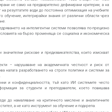
ирани не само на предварително дефинирани критерии, а на
 на резултатите води до постоянна оптимизация на учебните
о обучение, интегрирайки знания от различни области чрез
не.
недряването на интелигентни системи позволява по-прецизно
 условията на бързо променяща се социална и икономическа
и значителни рискове и предизвикателства, които изискват
екти – нарушаване на академичната честност и риск от
ова налага разработването на строги политики и системи за
.
анни и конфиденциалността, тъй като ИИ системите често
формация за студенти и преподаватели, което повишава
еде до намаляване на критичното мислене и аналитичните
стител, а не като инструмент за обучение и подкрепа.