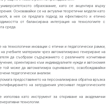
университетското образование, като се акцентира върху
мерения. Основавайки се на актуални теоретични модели като
mework, в нея се предлага подход за ефективното и етично
димостта от балансирана интеграция на технологиите с
та среда.
 на технологични иновации с етични и педагогически рамки,
 на учебните материали чрез автоматизирано генериране на
ателя да съобрази съдържанието с различните когнитивни
бучение, ориентирано към индивидуалните нужди и автономия
ве той може да автоматизира оценяването, освобождавайки
очени педагогически анализи.
дпомага предоставянето на персонализирана обратна връзка
ентифицирането на затруднения улесняват педагогическите
е използва като инструмент за откриване на академични
енеративни технологии.