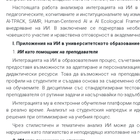
Настоящата работа анализира интеграцията на ИИ в 
педагогическите, когнитивните и институционалните му из
AI-TPACK, SAMR, Human-Centered AI и AI Ecological Fra
внедряване на ИИ. В заключение се подчертава необхо
човешкото участие и нравствена отговорност в академична
I. Приложения на ИИ в университетското образование
1.
ИИ като помощник на преподавателя
Интеграцията на ИИ в образователния процес, съчетание
предоставя възможности за адаптиране и персонализация
дидактически ресурси. Това да възможност на преподав
профили на студентите и създава основа за съвременно о
на обучаемите. В дисциплини със стандартизирани тесто
преподавателя от рутинни задачи и насърчавайки по-задълб
Интеграцията му в електронни обучителни платформи по
в реално време. Анализът на студентския напредък и ид
решения при оптимизиране на учебния процес.
Чрез стилистичен и тематичен анализ ИИ може да с
нарушения като плагиатство и неподходящо използване на г