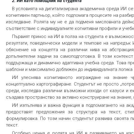
2
. ИИ като помощник на студента
В условията на дигитализирана академична среда ИИ се
когнитивен партньор, който подпомага процесите на разб
изследване. Ролята му не е да подменя мисловната дейно
съответствие с индивидуалните когнитивни профили и учебн
Първият принос на ИИ в полза на студента е възможнос
резултати, поведенчески модели и темпове на напредък
обяснение на концепта на различни нива на абстракция
допълнителни задачи за самоподготовка. В този контекст
поддържаща и динамично адаптивна учебна среда. Това пр
шаблони и максимално доближен до индивидуалната логика 
ИИ улеснява когнитивното изграждане на знание ч
концептуално картографиране. Студентът не просто „потреб
среди, изследва различни възможни изходи от казуси и 
създава пространство за активно конструиране на знание, 
ИИ изпълнява и важна функция в подпомагането на ака
предоставят предложения за структура на текст, стил
формулировка. По този начин студентът развива своята п
текст.
Особено ценна е ролята на ИИ в развиването на изс