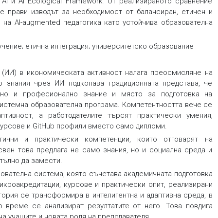
AI и AI Ecological Framework. От реализираното сравнение
 се прави изводът за необходимост от балансиран, етичен и
 на AI-augmented педагогика като устойчива образователна
чение; етична интеграция; университетско образование
т (ИИ) в икономическата активност налага преосмисляне на
о знания чрез ИИ подкопава традиционната представа, че
урно и професионално знание и място за подготовка на
системна образователна програма. Компетентността вече се
тивност, а работодателите търсят практически умения,
урсове и GitHub профили вместо само дипломи.
ични и практически компетенции, които отговарят на
свен това предлага не само знания, но и социална среда и
пълно да замести.
ователна система, която съчетава академичната подготовка
икроакредитации, курсове и практически опит, реализирани
тория се трансформира в интелигентна и адаптивна среда, в
 време се анализират резултатите от него. Това повдига
на учащите и новата роля на преподавателя.