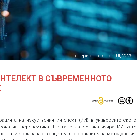
Генерирано с ComfUI, 2026.
ИНТЕЛЕКТ В СЪВРЕМЕННОТО
Е
ацията на изкуствения интелект (ИИ) в университетското
ционална перспектива. Целта е да се анализира ИИ като
удента. Използвана е концептуално-сравнителна методология,