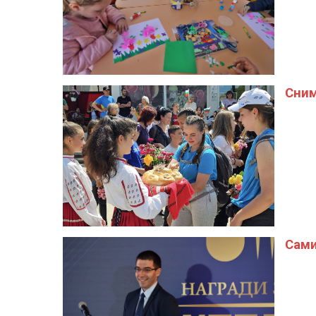
Сним
Сами