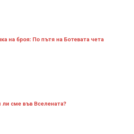
ка на броя: По пътя на Ботевата чета
 ли сме във Вселената?