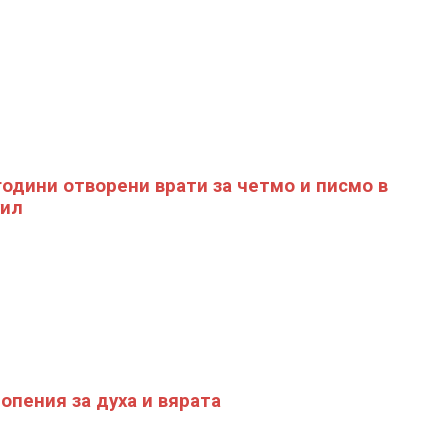
години отворени врати за четмо и писмо в
уил
опения за духа и вярата