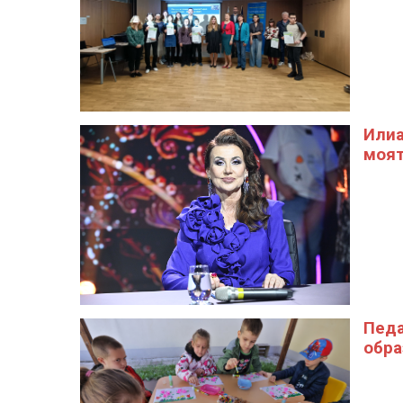
Илиа
моят
Педа
обра