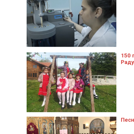
150 
Рад
Песн