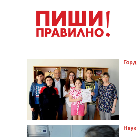
Горд
Наук