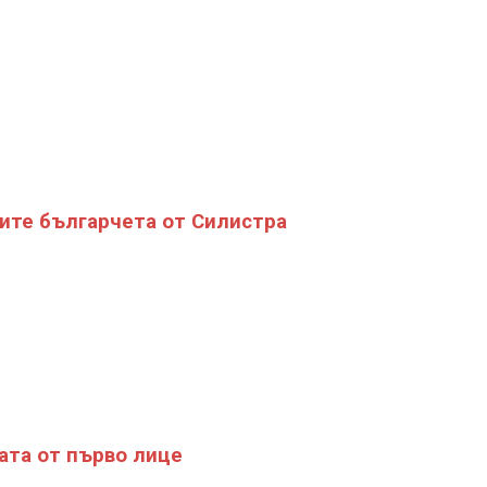
ите българчета от Силистра
ата от първо лице