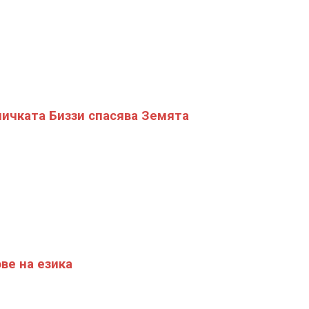
ичката Биззи спасява Земята
ве на езика