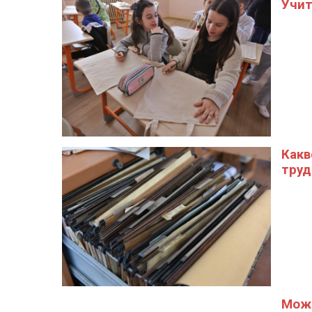
Учит
Какв
труд
Може