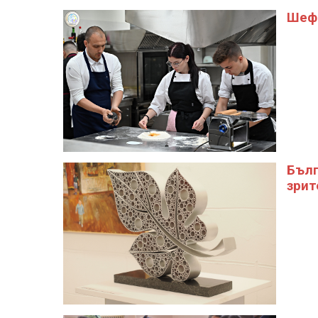
Шеф 
Бълг
зрит