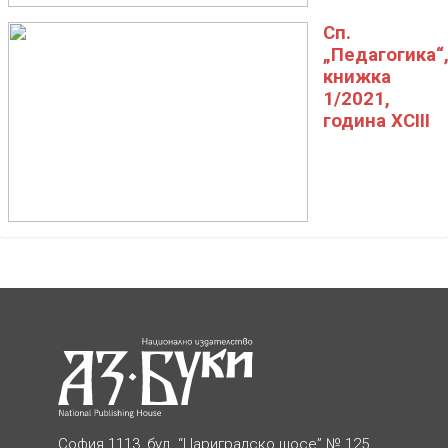
Сп.
„Педагогика“
книжка
1/2021,
година XCIII
София 1113, бул. “Цариградско шосе” № 125,