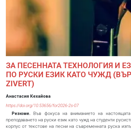
ЗА ПЕСЕННАТА ТЕХНОЛОГИЯ И Е
ПО РУСКИ ЕЗИК КАТО ЧУЖД (ВЪ
ZIVERT)
Анастасия Кехайова
https://doi.org/10.53656/for2026-2s-07
Резюме.
Във фокуса на вниманието на настоящата 
преподаването на руски език като чужд на студенти русист
корпус от текстове на песни на съвременната руска изпъ