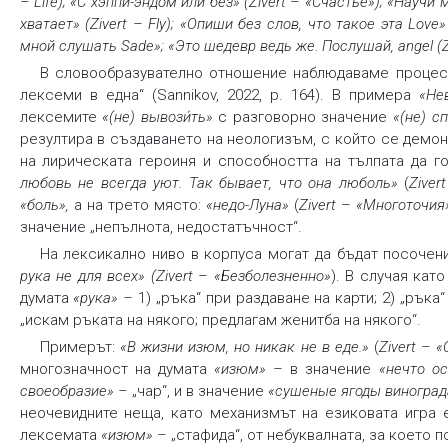
– Life); «С хэппи-эндом или без» (Zivert – «Счастье»); «Науч
хватает» (Zivert – Fly); «Опиши без слов, что такое эта Love
мной слушать Sade»; «Это шедевр ведь же. Послушай, angel (Z
В словообразувателно отношение наблюдаваме процес 
лексеми в една“ (Sannikov, 2022, p. 164). В примера
«Нев
лексемите
«(не) вывози́ть»
с разговорно значение
«(не) с
резултира в създаването на неологизъм, с който се дем
на лирическата героиня и способността на тълпата да г
любовь не всегда уют. Так бывает, что она люболь»
(
Ziver
«боль»
,
а на трето място:
«недо-Луна»
(
Zivert – «Многоточия
значение „непълнота, недостатъчност“.
На лексикално ниво в корпуса могат да бъдат посочен
рука не для всех» (Zivert – «Безболезненно»
). В случая кат
думата
«рука»
–
1) „ръка“ при раздаване на карти; 2) „ръка“
„искам ръката на някого; предлагам женитба на някого“.
Примерът:
«В жизни изюм, но никак не в еде.»
(
Zivert – 
многозначност на думата
«изюм» –
в значение
«нечто ос
своеобразие» –
„чар“, и в значение
«сушеные ягоды виноград
неочевидните неща, като механизмът на езиковата игра 
лексемата
«изюм» –
„стафида“, от небуквалната, за което