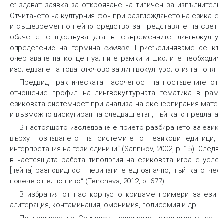
създават заявка за открояване на типичен за изпълнител
Отчитането на културния фон при разглеждането на езика е 
и същевременно нейно средство за представяне на света 
обаче е съществуващата в съвременните лингвокулту
определение на термина
символ
.
Присъединяваме се къ
очертаване на концептуалните рамки и школи е необходи
изследване на това ключово за лингвокултурологията понятие
Предвид практическата насоченост на поставените от
отношение профил на лингвокултурната тематика в рам
езиковата системност при анализа на ексцерпирания мате
и възможно дискутиран на следващ етап, тъй като предлага
В настоящото изследване е прието разбирането за езико
върху познаването на системите от езикови единици,
интерпретация на тези единици“ (Sannikov, 2002, p. 15). Сл
в настоящата работа типология на езиковата игра е усло
[нейна] разновидност невинаги е еднозначно, тъй като 
повече от едно ниво“ (Tencheva, 2012, p. 677).
В избрания от нас корпус откриваме примери за език
алитерация, контаминация, омонимия, полисемия и др.