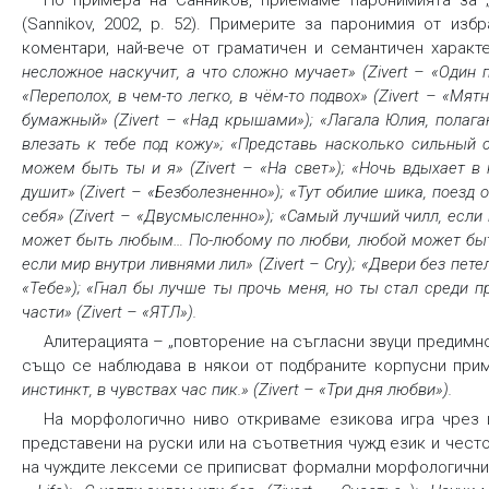
По примера на Санников, приемаме паронимията за „
(Sannikov, 2002, p. 52). Примерите за паронимия от из
коментари, най-вече от граматичен и семантичен характе
несложное наскучит, а что сложно мучает» (Zivert – «Один п
«Переполох, в чем-то легко, в чём-то подвох» (Zivert – «М
бумажный» (Zivert – «Над крышами»); «Лагала Юлия, полагаю,
влезать к тебе под кожу»; «Представь насколько сильный
можем быть ты и я» (Zivert – «На свет»); «Ночь вдыхает в н
душит» (Zivert – «Безболезненно»); «Тут обилие шика, поезд о
себя» (Zivert – «Двусмысленно»); «Самый лучший чилл, если 
может быть любым… По-любому по любви, любой может быть л
если мир внутри ливнями лил» (Zivert – Cry); «Двери без петел
«Тебе»); «Гнал бы лучше ты прочь меня, но ты стал среди пр
части» (Zivert – «ЯТЛ»).
Алитерацията – „повторение на съгласни звуци предимно в
също се наблюдава в някои от подбраните корпусни прим
инстинкт, в чувствах час пик.» (Zivert – «Три дня любви»).
На морфологично ниво откриваме езикова игра чрез 
представени на руски или на съответния чужд език и често
на чуждите лексеми се приписват формални морфологични 