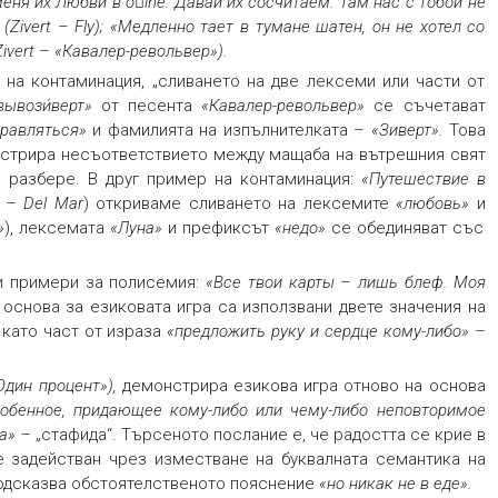
и меня их Любви в oine. Давай их сосчитаем. Там нас с тобой не
» (Zivert – Fly); «Медленно тает в тумане шатен, он не хотел со
ivert – «Кавалер-револьвер»).
на контаминация, „сливането на две лексеми или части от
ывози́верт»
от песента
«Кавалер-револьвер»
се съчетават
правляться»
и фамилията на изпълнителката –
«Зиверт»
.
Това
онстрира несъответствието между мащаба на вътрешния свят
о разбере. В друг пример на контаминация:
«Путешествие в
t – Del Mar
) откриваме сливането на лексемите
«любовь»
и
»
), лексемата
«Луна»
и префиксът
«недо»
се обединяват със
и примери за полисемия:
«Все твои карты – лишь блеф. Моя
о основа за езиковата игра са използвани двете значения на
 като част от израза
«предложить руку и сердце кому-либо»
–
«Один процент»),
демонстрира езикова игра отново на основа
обенное, придающее кому-либо или чему-либо неповторимое
а» –
„стафида“. Търсеното послание е, че радостта се крие в
е задействан чрез изместване на буквалната семантика на
 подсказва обстоятелственото пояснение
«но никак не в еде»
.