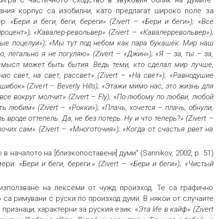
игра с частичното сходство в звуковия облик на думите“
брания корпус са изобилни, като предлагат широко поле за
р:
«Бери и беги, беги, береги» (Zivert – «Бери и беги»); «Всё
роцент»); «Кавалер-револьвер» (Zivert – «Кавалерревольвер»);
ятные поцелуи»); «Мы тут под небом как пара букашек. Мир наш
 легально я не погуляю» (Zivert – «Джин»); «Я – за, ты – за,
 смысл может быть бытия. Ведь теми, кто сделал мир лучше,
ас свет, на свет, рассвет» (Zivert – «На свет»); «Равнодушие
шибок» (Zivert – Beverly Hills); «Этажи мимо нас, это жизнь для
всё вокруг молчит» (Zivert – Fly); «По-любому по любви, любой
юбим» (Zivert – «Рокки»); «Плачь, хочется – плачь, обнули,
ь вроде оттепель. Да, не без потерь. Ну и что теперь?» (Zivert –
очих сам» (Zivert – «Многоточия»); «Когда от счастья рвёт на
 началото на [близкопоставени] думи“ (Sannikov, 2002, p. 51)
ери:
«Бери и беги, береги.» (Zivert – «Бери и беги»); «Чистый
използване на лексеми от чужд произход. Те са графично
 са римувани с руски по произход думи. В някои от случаите
признаци, характерни за руския език
: «Эта life в кайф» (Zivert