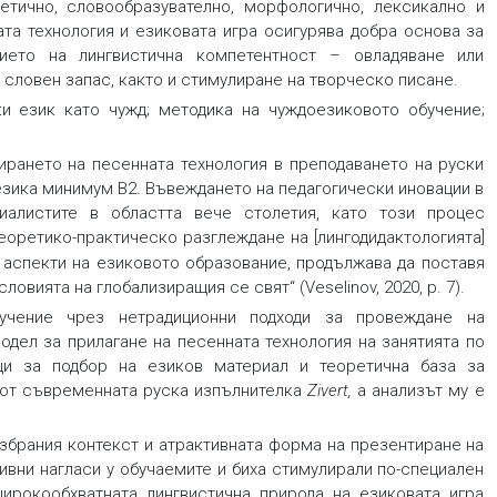
тично, словообразувателно, морфологично, лексикално и
ата технология и езиковата игра осигурява добра основа за
ието на лингвистична компетентност – овладяване или
словен запас, както и стимулиране на творческо писане.
ки език като чужд; методика на чуждоезиковото обучение;
рането на песенната технология в преподаването на руски
 езика минимум B2. Въвеждането на педагогически иновации в
иалистите в областта вече столетия, като този процес
еоретико-практическо разглеждане на [лингодидактологията]
аспекти на езиковото образование, продължава да поставя
вията на глобализиращия се свят“ (Veselinov, 2020, p. 7).
бучение чрез нетрадиционни подходи за провеждане на
дел за прилагане на песенната технология на занятията по
ци за подбор на езиков материал и теоретична база за
 от съвременната руска изпълнителка
Zivert
,
а анализът му е
 избрания контекст и атрактивната форма на презентиране на
ивни нагласи у обучаемите и биха стимулирали по-специален
ирокообхватната лингвистична природа на езиковата игра