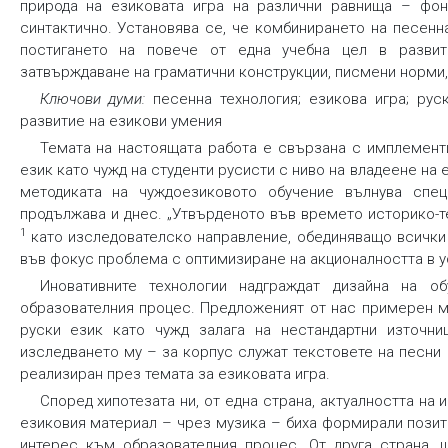
природа на езиковата игра на различни равнища – фоне
синтактично. Установява се, че комбинирането на песенн
постигането на повече от една учебна цел в развит
затвърждаване на граматични конструкции, писмени норми, 
Ключови думи:
песенна технология; езикова игра; рус
развитие на езикови умения
Темата на настоящата работа е свързана с имплементи
език като чужд на студенти русисти с ниво на владеене на
методиката на чуждоезиковото обучение вълнува спец
продължава и днес. „Утвърденото във времето историко-т
1
като изследователско направление, обединяващо всички 
във фокус проблема с оптимизиране на акционалността в усло
Иновативните технологии надграждат дизайна на о
образователния процес. Предложеният от нас примерен мо
руски език като чужд залага на нестандартни източни
изследването му – за корпус служат текстовете на песни
реализиран през темата за езиковата игра.
Според хипотезата ни, от една страна, актуалността на
езиковия материал – чрез музика – биха формирали позит
интерес към образователния процес. От друга страна, ш