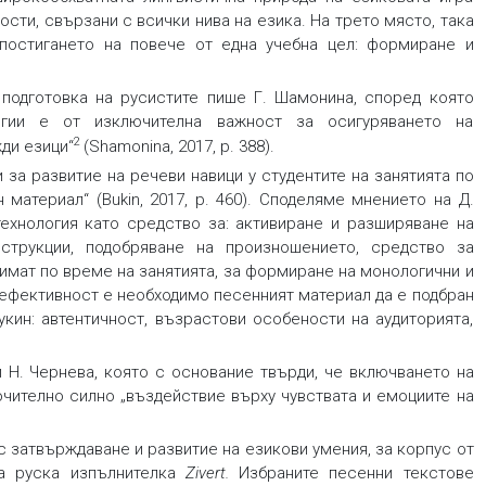
сти, свързани с всички нива на езика. На трето място, така
постигането на повече от една учебна цел: формиране и
подготовка на русистите пише Г. Шамонина, според която
логии е от изключителна важност за осигуряването на
2
ди езици“
(Shamonina, 2017, p. 388).
ни за развитие на речеви навици у студентите на занятията по
материал“ (Bukin, 2017, p. 460). Споделяме мнението на Д.
ехнология като средство за: активиране и разширяване на
струкции, подобряване на произношението, средство за
имат по време на занятията, за формиране на монологични и
на ефективност е необходимо песенният материал да е подбран
укин: автентичност, възрастови особености на аудиторията,
 Н. Чернева, която с основание твърди, че включването на
ючително силно „въздействие върху чувствата и емоциите на
с затвърждаване и развитие на езикови умения, за корпус от
 руска изпълнителка
Zivert
.
Избраните песенни текстове