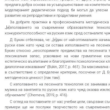
предлага добра основа за усъвършенстване на компетентно
моделираният дидактически подход би могъл да улесни 
развитие на репродуктивни и продуктивни умения.
За добрите практики в професионалната методическа 
„[и]зползването на съвременни образователни техно
конкурентоспособност на руския език сред останалите чуж
Д. Букин отбелязва, че: „[е]дин от най-оптималните начи
руски език като чужд си остава използването на песенен 
Букин относно „неоспоримите предимства на песенната т
лексикалния запас, усвояване на нови граматични кон
естетическо възпитание и благоприятен психологически кл
диалогични изказвания“ (Bukin, 2017, p. 461). За максимал
в съответствие с определени критерии, посочени от Д. Б
методическа ценност (пак там).
С използването на песенната технология се занимава и
музика на занятията по руски език като чужд оказва изкл
обучаемите“ (Cherneva, 2019, p. 416).
С оглед на поставените от нас учебни цели, свързани съ
примери ще ни послужи творчеството на съвременната