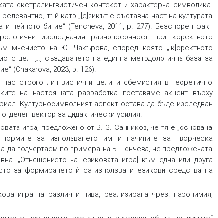
ката екстралингвистичен контекст и характерна символика.
релевантно, тъй като „[е]зикът е съставна част на културата
и нейното битие“ (Tencheva, 2011, p. 277). Безспорен факт
рологични изследвания разнопосочност при коректното
м мнението на Ю. Чакърова, според която „[к]оректното
мо с цел […] създаването на единна методологична база за
“ (Chakarova, 2023, p. 126).
 нас строго лингвистични цели и обемистия в теоретично
ките на настоящата разработка поставяме акцент върху
риал. Културносимволният аспект остава да бъде изследван
 отделен вектор за дидактически усилия.
вата игра, предложено от В. З. Санников, че тя е „основана
 нормите за използването им и начините за творческа
едва да подчертаем по примера на Б. Тенчева, че предложената
вна. „Отношението на [езиковата игра] към една или друга
често за формирането ѝ са използвани езикови средства на
ова игра на различни нива, реализирана чрез: паронимия,