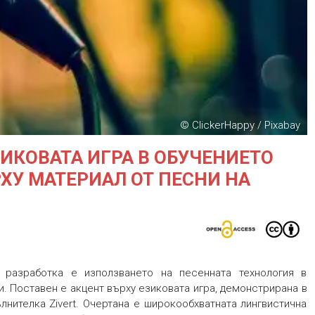
© ClickerHappy / Pixabay
ЗИКОВАТА ИГРА В ОБУЧЕНИЕТО
РХУ МАТЕРИАЛ ОТ ПЕСНИ НА
разработка е използването на песенната технология в
и. Поставен е акцент върху езиковата игра, демонстрирана в
лнителка Zivert. Очертана е широкообхватната лингвистична