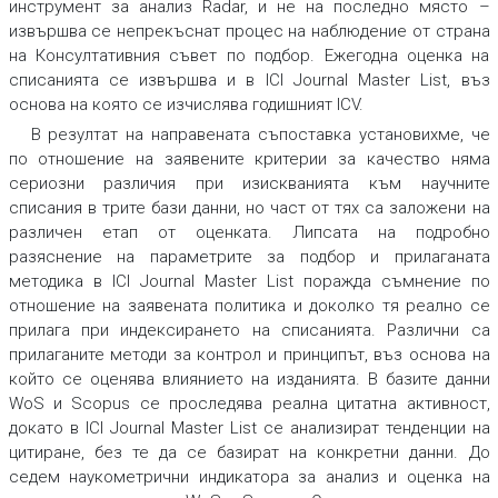
инструмент за анализ
Radar
,
и не на последно място –
извършва се непрекъснат процес на наблюдение от страна
на Консултативния съвет по подбор. Ежегодна оценка на
списанията се извършва и в
ICI Journal Master List
,
въз
основа на която се изчислява годишният ICV.
В резултат на направената съпоставка установихме, че
по отношение на заявените критерии за качество няма
сериозни различия при изискванията към научните
списания в трите бази данни, но част от тях са заложени на
различен етап от оценката. Липсата на подробно
разяснение на параметрите за подбор и прилаганата
методика в ICI Journal Master List поражда съмнение по
отношение на заявената политика и доколко тя реално се
прилага при индексирането на списанията. Различни са
прилаганите методи за контрол и принципът, въз основа на
който се оценява влиянието на изданията. В базите данни
WoS и Scopus се проследява реална цитатна активност,
докато в ICI Journal Master List се анализират тенденции на
цитиране, без те да се базират на конкретни данни. До
седем наукометрични индикатора за анализ и оценка на