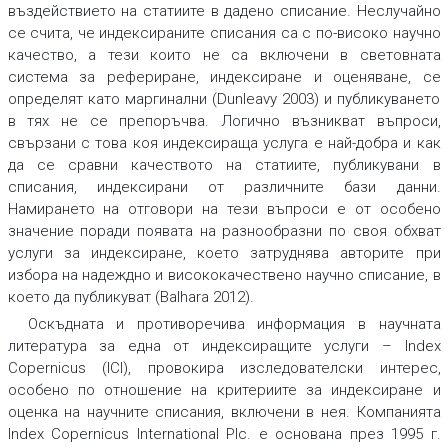
въздействието на статиите в дадено списание. Неслучайно
се счита, че индексираните списания са с по-високо научно
качество, а тези които не са включени в световната
система за рефериране, индексиране и оценяване, се
определят като маргинални (Dunleavy 2003) и публикуването
в тях не се препоръчва. Логично възникват въпроси,
свързани с това коя индексираща услуга е най-добра и как
да се сравни качеството на статиите, публикувани в
списания, индексирани от различните бази данни.
Намирането на отговори на тези въпроси е от особено
значение поради появата на разнообразни по своя обхват
услуги за индексиране, което затруднява авторите при
избора на надеждно и висококачествено научно списание, в
което да публикуват (Balhara 2012).
Оскъдната и противоречива информация в научната
литература за една от индексиращите услуги –
Index
Copernicus (ICI),
провокира изследователски интерес,
особено по отношение на критериите за индексиране и
оценка на научните списания, включени в нея. Компанията
Index Copernicus International Plc. е основана през 1995 г.