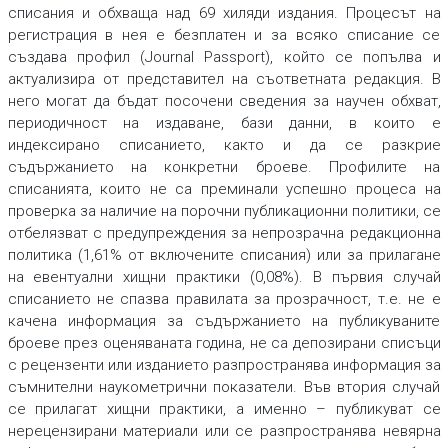
списания и обхваща над 69 хиляди издания. Процесът на
регистрация в нея е безплатен и за всяко списание се
създава профил (
Journal Passport
), който се попълва и
актуализира от представител на съответната редакция. В
него могат да бъдат посочени сведения за научен обхват,
периодичност на издаване, бази данни, в които е
индексирано списанието, както и да се разкрие
съдържанието на конкретни броеве. Профилите на
списанията, които не са преминали успешно процеса на
проверка за наличие на порочни публикационни политики, се
отбелязват с предупреждения за непрозрачна редакционна
политика (1,61% от включените списания) или за прилагане
на евентуални хищни практики (0,08%). В първия случай
списанието не спазва правилата за прозрачност, т.е. не е
качена информация за съдържанието на публикуваните
броеве през оценяваната година, не са депозирани списъци
с рецензенти или изданието разпространява информация за
съмнителни наукометрични показатели. Във втория случай
се прилагат хищни практики, а именно – публикуват се
нерецензирани материали или се разпространява невярна