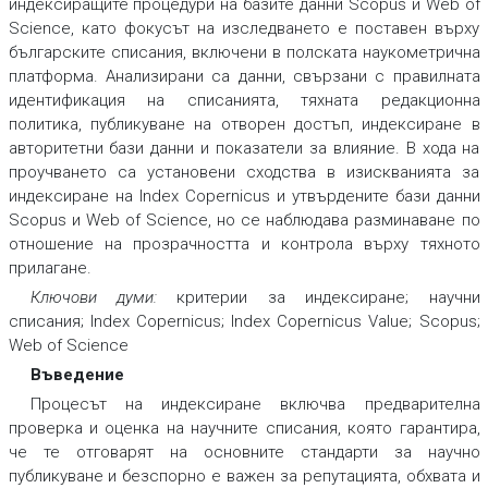
индексиращите процедури на базите данни Scopus и Web of
Science, като фокусът на изследването е поставен върху
българските списания, включени в полската наукометрична
платформа. Анализирани са данни, свързани с правилната
идентификация на списанията, тяхната редакционна
политика, публикуване на отворен достъп, индексиране в
авторитетни бази данни и показатели за влияние. В хода на
проучването са установени сходства в изискванията за
индексиране на Index Copernicus и утвърдените бази данни
Scopus и Web of Science, но се наблюдава разминаване по
отношение на прозрачността и контрола върху тяхното
прилагане.
Ключови думи:
критерии за индексиране; научни
списания; Index Copernicus; Index Copernicus Value; Scopus;
Web of Science
Въведение
Процесът на индексиране включва предварителна
проверка и оценка на научните списания, която гарантира,
че те отговарят на основните стандарти за научно
публикуване и безспорно е важен за репутацията, обхвата и