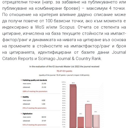
отрицателни точки (напр. за забавяне на публикуването или
публикуване на комбинирани броеве) – максимум 4 точки.
По отношение на критерия влияние дадено списание може
да получи повече от 100 базисни точки, ако към момента е
индексирано в WoS и/или Scopus. Отчита се степента на
цитиране, изчислена на база текущите стойности на импакт-
фактор/ранг и динамиката на нивата на цитиране въз основа
на промените в стойностите на импактфактор/ранг и броя
на цитиранията, идентифицирани от базите данни Journal
Citation Reports и Scimago Journal & Country Rank.