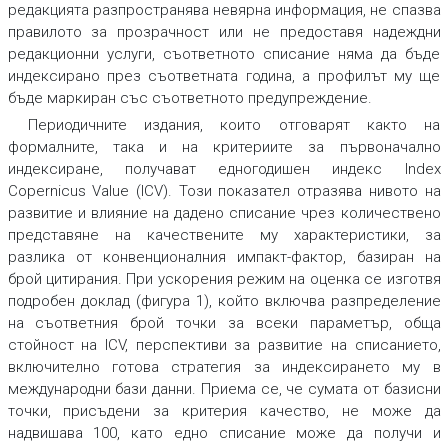
редакцията разпространява невярна информация, не спазва
правилото за прозрачност или не предоставя надеждни
редакционни услуги, съответното списание няма да бъде
индексирано през съответната година, а профилът му ще
бъде маркиран със съответното предупреждение.
Периодичните издания, които отговарят както на
формалните, така и на критериите за първоначално
индексиране, получават едногодишен индекс
Index
Copernicus Value (ICV)
.
Този показател отразява нивото на
развитие и влияние на дадено списание чрез количествено
представяне на качествените му характеристики, за
разлика от конвенционалния импакт-фактор, базиран на
брой цитирания. При ускорения режим на оценка се изготвя
подробен доклад (фигура 1), който включва разпределение
на съответния брой точки за всеки параметър, обща
стойност на ICV, перспективи за развитие на списанието,
включително готова стратегия за индексирането му в
международни бази данни. Приема се, че сумата от базисни
точки, присъдени за критерия качество, не може да
надвишава 100, като едно списание може да получи и