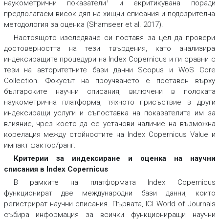
1
наукометрични показатели
и екритикувана поради
предполагаем висок дял на хищни списания и подозрителна
методология за оценка (Shamseer et al. 2017).
Настоящото изследване си поставя за цел да провери
достоверността на тези твърдения, като анализира
индексиращите процедури на Index Copernicus и ги сравни с
тези на авторитетните бази данни Scopus и WoS Core
Collection. Фокусът на проучването е поставен върху
българските научни списания, включени в полската
наукометрична платформа, тяхното присъствие в други
индексиращи услуги и съпоставка на показателите им за
влияние, чрез което да се установи наличие на възможна
корелация между стойностите на Index Copernicus Value и
импакт фактор/ранг.
Критерии за индексиране и оценка на научни
списания в Index Copernicus
В рамките на платформата Index Copernicus
функционират две международни бази данни, които
регистрират научни списания. Първата,
ICI World of Journals
събира информация за всички функциониращи научни