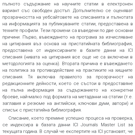
пълното съдържание на научните статии в електронен
вариант със свободен достъп. Допълнително се оценяват
прозрачността на уебсайтовете на списанията и пълнотата
на информацията за публикуваните статии, предоставена в
техните профили. Тези промени са въведени по две основни
причини. Първо, въвеждането на програма за изчисляване
на цитирания въз основа на пристатийната библиография,
предоставена от индексираните в базите данни на ICI
списания (нивата на цитирания все още не са включени в
методологията за оценка). Втората причина е въвеждането
на политика за противодействие на практиките на хищните
списания. Тя включва правилото за прозрачност на
редакционните дейности, което се състои в предоставяне
на пълна информация за съдържанието на конкретни
броеве, най-малко под формата на метаданни на статии (т.е.
заглавия и резюме на английски, ключови думи, автори) и
списък с пристатийна библиография.
Списание, което премине успешно процеса на проверка,
се индексира в базата данни ICI Journals Master List за
текущата година. В случай че експертите на ICI установят, че