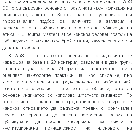
политика за рецензиране на включените материали. В
WoS
CC
те са свързани основно с правилната идентификация на
списанието, докато в
Scopus
част от условията при
първоначалния подбор са наличието на заглавия и
резюмета на английски език и оповестена публикационна
етика. В
ICI Journal Master List
се изисква редовен график на
публикуване с минимален брой статии, научен характер и
действащ уебсайт.
В
WoS CC
същинското оценяване на изданията се
извършва на база на 28 критерия, разделени в две групи.
Първата група включва 24 критерия за качество, които
оценяват най-добрите практики на ниво списание, във
втората са четири и са предназначени да изберат най-
влиятелните списания в съответните области, като за
основен индикатор се използва цитатната активност. По
отношение на първоначалното редакционно селектиране се
изисква списанието да съдържа предимно оригинален
научен материал и да спазва посочения график на
публикуване; да посочи информация за имена и
институционална принадлежност на членовете на