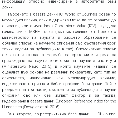
информация относно индексиране в авторитетни бази
данни.
Търсенето в базата данни ICI World of Journals освен по
научна дисциплина, език и държава може да се ограничи до
списания, които имат
Index Copernicus Value (ICV)
за дадена
година и/или
MSHE точки
(веднъж годишно от Полското
министерство на науката и висшето образование се
обявява списък на научните списания със съответния брой
точки, дадени за публикациите в тях). Споменатият списък
се изготвя съгласно Наредба за критериите и реда за
присъждане на научна категория на научните институти
(Ministerstwo Nauki 2015), в която научните издания се
оценяват въз основа на различни показатели, като тип на
списанието, национално или международно влияние,
индексиране в признати библиографски бази данни. Той е
разделен на три части, съответно за публикации в научни
списания със или без импакт фактор и за такива,
индексирани в базата данни
European Reference Index for the
Humanities
(Dowgier et al. 2016).
Във втората, по-рестриктивна база данни –
ICI Journal