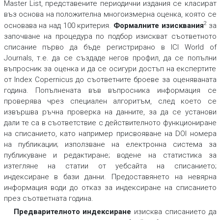
Master List
,
представените периодични издания се класират
въз основа на положителна многоизмерна оценка, която се
2
основава на над 100 критерия.
Формалните изисквания
за
започване на процедура по подбор изискват съответното
списание първо да бъде регистрирано в ICI World of
Journals, т.е. да се създаде негов профил, да се попълни
въпросник за оценка и да се осигури достъп на експертите
от Index Copernicus до съответните броеве за оценяваната
година. Попълнената във въпросника информация се
проверява чрез специален алгоритъм, след което се
извършва ръчна проверка на данните, за да се установи
дали те са в съответствие с действителното функциониране
на списанието, като например присвояване на DOI номера
на публикации; използване на електронна система за
публикуване и редактиране; водене на статистика за
изтегляне на статии от уебсайта на списанието;
индексиране в бази данни. Предоставянето на невярна
информация води до отказ за индексиране на списанието
през съответната година.
Предварителното индексиране
изисква списанието да