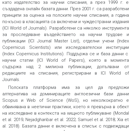
като издателство за научни списания, а през 1999 г. е
създадена онлайн базата данни. През 2001 г. са разработени
принципи за оценка на полските научни списания, а година
по-късно в класацията са включени и чуждестранни издания
(
ICI World of Journals)
. Разработени са няколко инструмента
за проследяване въздействието на научни трудове и
публикации (
ICI Journal Master List)
,
отделни учени (
Index
Copernicus Scientists)
или изследователски институции
(Index Copernicus Institutions)
. Поддържа се и база данни с
научни статии (
ICI World of Papers
), която в момента
съдържа над 2 милиона публикации, допълвани от
редакциите на списания, регистрирани в ICI World of
Journals.
Полската платформа има за цел да предложи
алтернатива на доминиращите англоезични бази данни
Scopus и Web of Science (WoS), но неколкократно е
обвинявана в неетични практики, което я превърна в обект
на изследване в контекста на хищното публикуване (Mondal
et al. 2019; Nejadghanbar et al. 2022; Samuel et al. 2018; Xia et
al. 2018). Базата данни е включена в списък с подвеждащи