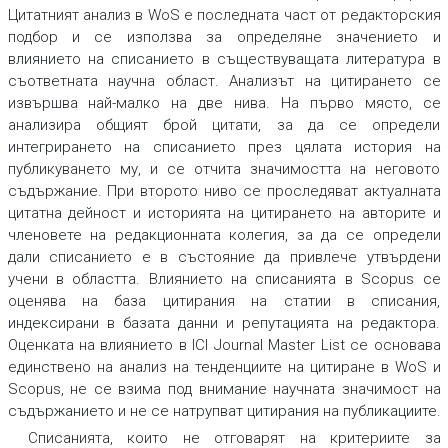
Цитатният анализ в
WoS
е последната част от редакторския
подбор и се използва за определяне значението и
влиянието на списанието в съществуващата литература в
съответната научна област. Анализът на цитирането се
извършва най-малко на две нива. На първо място, се
анализира общият брой цитати, за да се определи
интегрирането на списанието през цялата история на
публикуването му, и се отчита значимостта на неговото
съдържание. При второто ниво се проследяват актуалната
цитатна дейност и историята на цитирането на авторите и
членовете на редакционната колегия, за да се определи
дали списанието е в състояние да привлече утвърдени
учени в областта. Влиянието на списанията в
Scopus
се
оценява на база цитирания на статии в списания,
индексирани в базата данни и репутацията на редактора.
Оценката на влиянието в
ICI Journal Master List
се основава
единствено на анализ на тенденциите на цитиране в WoS и
Scopus, не се взима под внимание научната значимост на
съдържанието и не се натрупват цитирания на публикациите.
Списанията, които не отговарят на критериите за