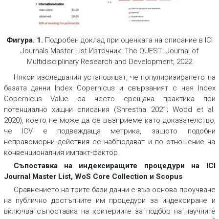
Фигура. 1.
Подробен доклад при оценката на списание в ICI
Journals Master List
Източник:
The QUEST: Journal of
Multidisciplinary Research and Development, 2022
Някои изследвания установяват, че популяризирането на
базата данни Index Copernicus и свързаният с нея Index
Copernicus Value са често срещана практика при
потенциално хищни списания (Shrestha 2021; Wood et al.
2020), което не може да се възприеме като доказателство,
че ICV е подвеждаща метрика, защото подобни
неправомерни действия се наблюдават и по отношение на
конвенционалния импакт-фактор.
Съпоставка на индексиращите процедури на ICI
Journal Master List, WoS Core Collection и Scopus
Сравнението на трите бази данни е въз основа проучване
на публично достъпните им процедури за индексиране и
включва съпоставка на критериите за подбор на научните