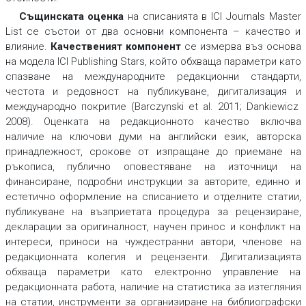
Същинската оценка
на списанията в ICI Journals Master
List се състои от два основни компонента – качество и
влияние.
Качественият компонент
се измерва въз основа
на модела
ICI Publishing Stars
,
който обхваща параметри като
спазване на международните редакционни стандарти,
честота и редовност на публикуване, дигитализация
и
международно покритие
(Barczynski et al. 2011; Dankiewicz
2008). Оценката на
редакционното качество
включва
наличие на ключови думи на английски език, авторска
принадлежност, срокове от изпращане до приемане на
ръкописа, публично оповестяване на източници на
финансиране, подробни инструкции за авторите, единно и
естетично оформление на списанието и отделните статии,
публикуване на възприетата процедура за рецензиране,
декларации за оригиналност, научен принос и конфликт на
интереси, приноси на чуждестранни автори, членове на
редакционната колегия и рецензенти.
Дигитализацията
обхваща параметри като електронно управление на
редакционната работа, наличие на статистика за изтегляния
на статии, инструменти за организиране на библиографски