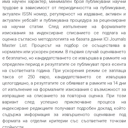
има научен характер, минимален брой публикувани научни
трудове в зависимост от периодичността на публикуване,
актуален ISSN номер, регулярност на издаване, активен и
актуален уебсайт и публикувана процедура за рецензиране
на научни статии. След изпълнение на формалните
изисквания за индексиране списанието се подлага на
оценка съгласно методологията на базата данни ICI Journals
Master List. Процесът на подбор се осъществява в
нормален или ускорен режим. В първия случай оценяването
е безплатно, но кандидатстването се извършва в рамките на
определен период и резултатите се публикуват през есента
на съответната година. При ускорения режим се заплаща
такса от 250 евро, кандидатстването се извършва
целогодишно, а резултатите се обявяват в рамките на 14 дни
от изпълнение на формалните изисквания с възможност за
изпращане на списанието за повторна оценка. При този
вариант след успешно приключване процеса на
индексиране редакциите получават подробен доклад, който
съдържа информация за извършеното оценяване под
формата на отделни критерии със съответните точкови
стойности.