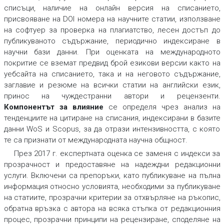
списъци, наличие на онлайн версия на списанието,
присвояване на DOI номера на научните статии, използване
на софтуер за проверка на плагиатство, лесен достъп до
публикуваното съдържание, периодично индексиране в
научни бази данни. При оценката на
международното
покритие
се вземат предвид брой езикови версии както на
уебсайта на списанието, така и на неговото съдържание,
заглавие и резюме на всички статии на английски език,
принос на чуждестранни автори и рецензенти.
Компонентът за влияние
се определя чрез анализ на
тенденциите на цитиране на списания, индексирани в базите
данни WoS и Scopus, за да отрази интензивността, с която
те са признати от международната научна общност.
През 2017 г. експертната оценка се заменя с индекси за
прозрачност и предоставяне на надеждни редакционни
услуги. Включени са препоръки, като публикуване на пълна
информация относно условията, необходими за публикуване
на статиите, прозрачни критерии за отхвърляне на ръкопис,
обратна връзка с автора на всяка стъпка от редакционния
процес, прозрачни принципи на рецензиране, споделяне на