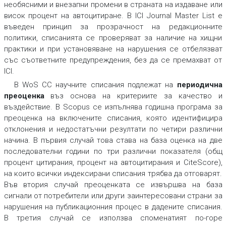
необясними и внезапни промени в страната на издаване или
висок процент на автоцитиране. В
ICI Journal Master List
е
въведен принцип за прозрачност на редакционните
политики, списанията се проверяват за наличие на хищни
практики и при установяване на нарушения се отбелязват
със съответните предупреждения, без да се премахват от
ICI.
В
WoS CC
научните списания подлежат на
периодична
преоценка
въз основа на критериите за качество и
въздействие. В
Scopus
се изпълнява годишна програма за
преоценка на включените списания, която идентифицира
отклонения и недостатъчни резултати по четири различни
начина. В първия случай това става на база оценка на две
последователни години по три различни показателя (общ
процент цитирания, процент на автоцитирания и CiteScore),
на които всички индексирани списания трябва да отговарят.
Във втория случай преоценката се извършва на база
сигнали от потребители или други заинтересовани страни за
нарушения на публикационния процес в дадените списания.
В третия случай се използва споменатият по-горе