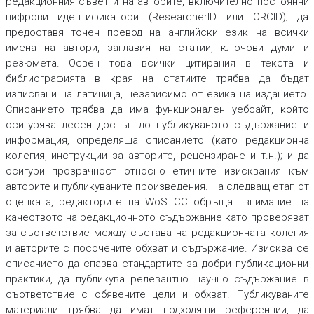
редакционния съвет и на авторите, включително постоянни
цифрови идентификатори (ResearcherID или ORCID); да
предоставя точен превод на английски език на всички
имена на автори, заглавия на статии, ключови думи и
резюмета. Освен това всички цитирания в текста и
библиографията в края на статиите трябва да бъдат
изписвани на латиница, независимо от езика на изданието.
Списанието трябва да има функционален уебсайт, който
осигурява лесен достъп до публикуваното съдържание и
информация, определяща списанието (като редакционна
колегия, инструкции за авторите, рецензиране и т.н.); и да
осигури прозрачност относно етичните изисквания към
авторите и публикуваните произведения. На следващ етап от
оценката, редакторите на WoS CC обръщат внимание на
качеството на редакционното съдържание като проверяват
за съответствие между състава на редакционната колегия
и авторите с посочените обхват и съдържание. Изисква се
списанието да спазва стандартите за добри публикационни
практики, да публикува релевантно научно съдържание в
съответствие с обявените цели и обхват. Публикуваните
материали трябва да имат подходящи референции, да