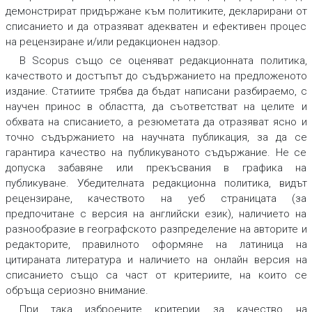
демонстрират придържане към политиките, декларирани от
списанието и да отразяват адекватен и ефективен процес
на рецензиране и/или редакционен надзор.
В
Scopus
също се оценяват редакционната политика,
качеството и достъпът до съдържанието на предложеното
издание. Статиите трябва да бъдат написани разбираемо, с
научен принос в областта, да съответстват на целите и
обхвата на списанието, a резюметата да отразяват ясно и
точно съдържанието на научната публикация, за да се
гарантира качество на публикуваното съдържание. Не се
допуска забавяне или прекъсвания в графика на
публикуване. Убедителната редакционна политика, видът
рецензиране, качеството на уеб страницата (за
предпочитане с версия на английски език), наличието на
разнообразие в географското разпределение на авторите и
редакторите, правилното оформяне на латиница на
цитираната литература и наличието на онлайн версия на
списанието също са част от критериите, на които се
обръща сериозно внимание.
При така изброените критерии за качество на