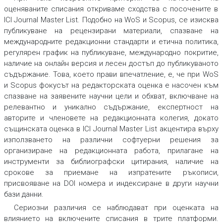
оценяваните списания откриваме сходства с посочените в
ICI Journal Master List
.
Подобно на WoS и Scopus, се изисква
публикуване на рецензирани материали, спазване на
международните редакционни стандарти и етична политика,
регулярен график на публикуване, международно покритие,
наличие на онлайн версия и лесен достъп до публикуваното
съдържание. Това, което прави впечатление, е, че при WoS
и Scopus фокусът на редакторската оценка е насочен към
спазване на заявените научни цели и обхват, включване на
релевантно и уникално съдържание, експертност на
авторите и членовете на редакционната колегия, докато
същинската оценка в ICI Journal Master List акцентира върху
използването на различни софтуерни решения за
организиране на редакционната работа, прилагане на
инструменти за библиографски цитирания, наличие на
срокове за приемане на изпратените ръкописи,
присвояване на DOI номера и индексиране в други научни
бази данни.
Сериозни различия се наблюдават при оценката на
влиянието на включените списания в трите платформи.