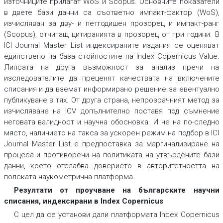
източниците прилагат WoS и Scopus. Основните показатели
в двете бази данни са съответно импакт-фактор (WoS),
изчисляван за дву- и петгодишен прозорец и импакт-ранг
(Scopus), отчитащ цитиранията в прозорец от три години. В
ICI Journal Master List индексираните издания се оценяват
единствено на база стойностите на Index Copernicus Value.
Липсата на друга възможност за анализ пречи на
изследователите да преценят качествата на включените
списания и да вземат информирано решение за евентуално
публикуване в тях. От друга страна, непрозрачният метод за
изчисляване на ICV допълнително поставя под съмнение
неговата валидност и научна обосновка. И не на по-следно
място, наличието на такса за ускорен режим на подбор в ICI
Journal Master List е предпоставка за маргинализиране на
процеса и противоречи на политиката на утвърдените бази
данни, което отслабва доверието в авторитетността на
полската наукометрична платформа.
Резултати от проучване на българските научни
списания, индексирани в Index Copernicus
С цел да се установи дали платформата Index Copernicus