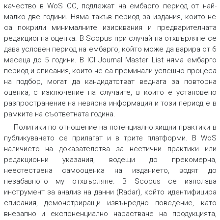
качество в
WoS CC,
подлежат на ембарго период от най-
малко две години. Няма такъв период за издания, които не
са покрили минималните изисквания и предварителната
редакционна оценка. В
Scopus
при случай на отхвърляне се
дава условен период на ембарго, който може да варира от 6
месеца до 5 години. В
ICI Journal Master List
няма ембарго
период и списания, които не са преминали успешно процеса
на подбор, могат да кандидатстват веднага за повторна
оценка, с изключение на случаите, в които е установено
разпространение на невярна информация и този период е в
рамките на съответната година.
Политики по отношение на потенциално хищни практики в
публикуването се прилагат и в трите платформи. В
WoS
наличието на доказателства за неетични практики или
редакционни указания, водещи до прекомерна,
неестествена самооценка на изданието, водят до
незабавното му отхвърляне. В
Scopus
се използва
инструмент за анализ на данни (
Radar
), който идентифицира
списания, демонстриращи извънредно поведение, като
внезапно и експоненциално нарастване на продукцията,