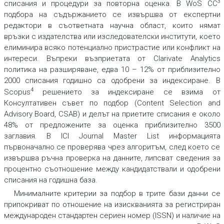
3
списания и процедури за повторна оценка. В
WoS CC
подбора на съдържанието се извършва от експертни
редактори в съответната научна област, които нямат
връзки с издателства или изследователски институти, което
елиминира всяко потенциално пристрастие или конфликт на
интереси. Въпреки възприетата от Clarivate Analytics
политика на разширяване, едва 10 – 12% от приблизително
2000 списания годишно са одобрени за индексиране. В
4
Scopus
решението за индексиране се взима от
Консултативен съвет по подбор (
Content Selection and
Advisory Board, CSAB
) и делът на приетите списания е около
48% от предложените за оценка приблизително 3500
заглавия. В
ICI Journal Master List
информацията
първоначално се проверява чрез алгоритъм, след което се
извършва ръчна проверка на данните, липсват сведения за
процентно съотношение между кандидатствали и одобрени
списания на годишна база.
Минималните критерии за подбор в трите бази данни се
припокриват по отношение на изискванията за регистриран
международен стандартен сериен номер (ISSN) и наличие на