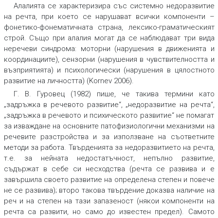
Алалията се характеризира със системно недоразвитие
на речта, при което се нарушават всички компоненти –
фонетико-фонематичната страна, лексико-граматическият
строй. Също при алалия могат да се наблюдават три вида
неречеви синдрома: моторни (нарушения в движенията и
координациите), сензорни (нарушения в чувствителността и
възприятията) и психологически (нарушения в цялостното
развитие на личността) (Kornev 2006).
Г. В. Гуровец (1982) пише, че такива термини като
„задръжка в речевото развитие“, „недоразвитие на речта“,
„задръжка в речевото и психическото развитие“ не помагат
за изваждане на основните патофизиологични механизми на
речевите разстройства и за използване на съответните
методи за работа. Твърденията за недоразвитието на речта,
т.е. за нейната недостатъчност, непълно развитие,
съдържат в себе си несходства (речта се развива и е
завършила своето развитие на определена степен и повече
не се развива); второ такова твърдение доказва наличие на
реч и на степен на тази запазеност (някои компоненти на
речта са развити, но само до известен предел). Самото