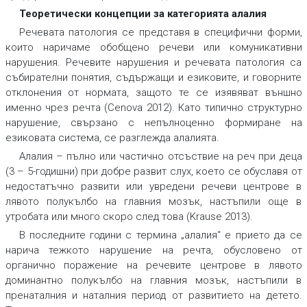
Теоретически концепции за категорията алалия
Речевата патология се представя в специфични форми,
които наричаме обобщено речеви или комуникативни
нарушения. Речевите нарушения и речевата патология са
събирателни понятия, съдържащи и езиковите, и говорните
отклонения от нормата, защото те се изявяват външно
именно чрез речта (Cenova 2012). Като типично структурно
нарушение, свързано с непълноценно формиране на
езиковата система, се разглежда алалията.
Алалия – пълно или частично отсъствие на реч при деца
(3 – 5-годишни) при добре развит слух, което се обуславя от
недостатъчно развити или увредени речеви центрове в
лявото полукълбо на главния мозък, настъпили още в
утробата или много скоро след това (Krause 2013).
В последните години с терминa „алалия“ е прието да се
нарича тежкото нарушение на речта, обусловено от
органично поражение на речевите центрове в лявото
доминантно полукълбо на главния мозък, настъпили в
пренаталния и наталния период от развитието на детето.