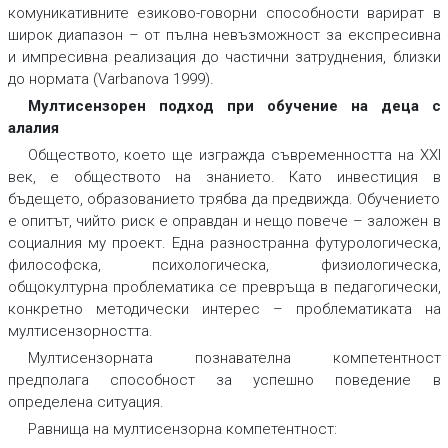
комуникативните езиково-говорни способности варират в
широк диапазон – от пълна невъзможност за експресивна
и импресивна реализация до частични затруднения, близки
до нормата (Varbanova 1999).
Мултисензорен подход при обучение на деца с
алалия
Обществото, което ще изгражда съвременността на XXI
век, е обществото на знанието. Като инвестиция в
бъдещето, образованието трябва да предвижда. Обучението
е опитът, чийто риск е оправдан и нещо повече – заложен в
социалния му проект. Една разностранна футурологическа,
философска, психологическа, физиологическа,
общокултурна проблематика се превръща в педагогически,
конкретно методически интерес – проблематиката на
мултисензорността.
Мултисензорната познавателна компетентност
предполага способност за успешно поведение в
определена ситуация.
Равнища на мултисензорна компетентност: