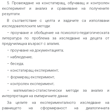
5. Провеждане на констатиращ, обучаващ и контролен
експеримент и анализ и сравняване на получените
резултати.
В съответствие с целта и задачите са използвани
изследователските методи:
– проучване и обобщение на психолого-педагогическата
литература по проблема за изследване на децата от
предучилищна възраст с алалия;
– проучване на документацията;
– наблюдение;
– беседа;
– констатиращ експеримент;
– формиращ експеримент;
– контролен експеримент;
– математико-статистически методи за анализ и
интерпретация на емпиричните данни.
За целите на експерименталното изследване на
равнището на сформираност на диалогичната