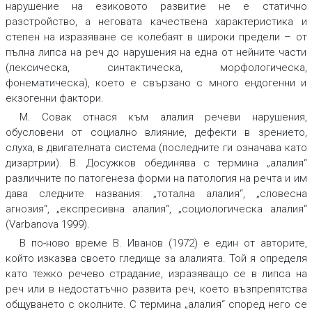
нарушение на езиковото развитие не е статично
разстройство, а неговата качествена характеристика и
степен на изразяване се колебаят в широки предели – от
пълна липса на реч до нарушения на една от нейните части
(лексическа, синтактическа, морфологическа,
фонематическа), което е свързано с много ендогенни и
екзогенни фактори.
М. Совак отнася към алалия речеви нарушения,
обусловени от социално влияние, дефекти в зрението,
слуха, в двигателната система (последните ги означава като
дизартрии). В. Досужков обединява с термина „алалия“
различните по патогенеза форми на патология на речта и им
дава следните названия: „тотална алалия“, „словесна
агнозия“, „експресивна алалия“, „социологическа алалия“
(Varbanova 1999).
В по-ново време В. Иванов (1972) е един от авторите,
който изказва своето гледище за алалията. Той я определя
като тежко речево страдание, изразяващо се в липса на
реч или в недостатъчно развита реч, което възпрепятства
общуването с околните. С термина „алалия“ според него се