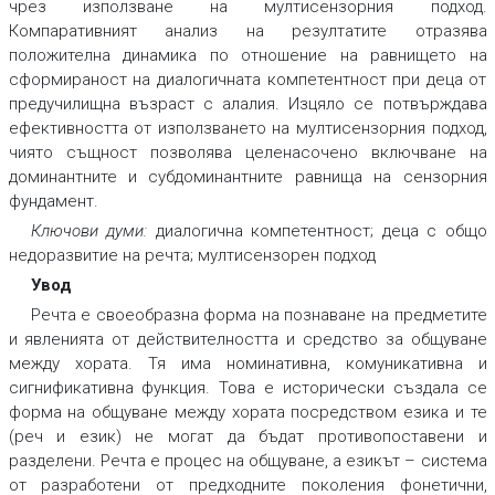
чрез използване на мултисензорния подход.
Компаративният анализ на резултатите отразява
положителна динамика по отношение на равнището на
сформираност на диалогичната компетентност при деца от
предучилищна възраст с алалия. Изцяло се потвърждава
ефективността от използването на мултисензорния подход,
чиято същност позволява целенасочено включване на
доминантните и субдоминантните равнища на сензорния
фундамент.
Ключови думи:
диалогична компетентност; деца с общо
недоразвитие на речта; мултисензорен подход
Увод
Речта е своеобразна форма на познаване на предметите
и явленията от действителността и средство за общуване
между хората. Тя има номинативна, комуникативна и
сигнификативна функция. Това е исторически създала се
форма на общуване между хората посредством езика и те
(реч и език) не могат да бъдат противопоставени и
разделени. Речта е процес на общуване, а езикът – система
от разработени от предходните поколения фонетични,