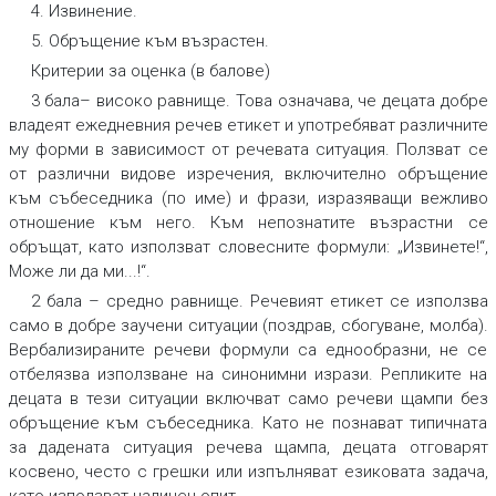
4. Извинение.
5. Обръщение към възрастен.
Критерии за оценка (в балове)
3 бала
–
високо равнище. Това означава, че децата добре
владеят ежедневния речев етикет и употребяват различните
му форми в зависимост от речевата ситуация. Ползват се
от различни видове изречения, включително обръщение
към събеседника (по име) и фрази, изразяващи вежливо
отношение към него. Към непознатите възрастни се
обръщат, като използват словесните формули: „Извинете!“,
Може ли да ми...!“.
2 бала
–
средно равнище. Речевият етикет се използва
само в добре заучени ситуации (поздрав, сбогуване, молба).
Вербализираните речеви формули са еднообразни, не се
отбелязва използване на синонимни изрази. Репликите на
децата в тези ситуации включват само речеви щампи без
обръщение към събеседника. Като не познават типичната
за дадената ситуация речева щампа, децата отговарят
косвено, често с грешки или изпълняват езиковата задача,