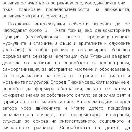
развива се чувството за равновесие, координацията очи –
ръка, планиране последователността на движенията,
развиване на речта, езика и др.
По-сложни интелектуални дейности започват да се
наблюдават около 6 – 7-ата година, ако сензомоторните
функции (вестибуларният апарат, проприоцептивните,
мускулните и ставните, а също и зрителните и слуховите
усещания) са добре развити и организирани. Успешно
формираната сензорна интеграция към 7-годишна възраст
довежда до развитие на способност за концентрация,
самоорганизация, за абстрактно мислене и обосноваване,
за специализация на всяка от страните от тялото и
мозъчните полукълба. Според Пиаже човешкият мозък не е
способен да формира абстракции, докато не натрупа
конкретни знания за собственото си тяло, за околния свят и
царящите в него физически сили. За седем години според
автора чрез движенията и игрите детето придобива
сензомоторна зрялост, т.е. сензомоторна интеграция,
служеща за основа на интелектуалното, социалното и
личностното развитие. Способността на детето да