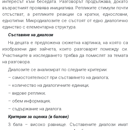
интересът към беседата. Разговорът продължава, докато
възрастният проявява инициатива. Репликите стимули почти
отсъстват, а репликите реакции са кратки, еднословни,
еднотипни. Микродиалозите се състоят от едно диалогично
единство с елементарна структура.
Съставяне на диалози
На децата е предложена сюжетна картинка, на която са
изобразени две зайчета, които разговарят помежду си.
Участниците в изследването трябва да помислят за темата
на разговора.
Диалозите се анализират по следните критерии:
– самостоятелност при съставянето на диалога;
– количество на диалогичните единици;
– видове реплики;
– обем информация;
– съдържание на диалога.
Критерии за оценка (в балове)
3 бала
–
високо равнище. Съставените диалози имат