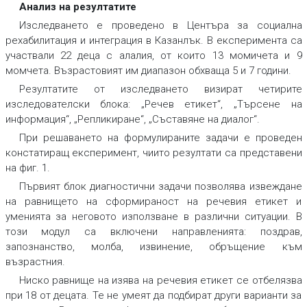
Анализ на резултатите
Изследването е проведено в Центъра за социална
рехабилитация и интеграция в Казанлък. В експеримента са
участвали 22 деца с алалия, от които 13 момичета и 9
момчета. Възрастовият им диапазон обхваща 5 и 7 години.
Резултатите от изследването визират четирите
изследователски блока: „Речев етикет“, „Търсене на
информация“, „Репликиране“, „Съставяне на диалог“.
При решаването на формулираните задачи е проведен
констатиращ експеримент, чиито резултати са представени
на фиг. 1.
Първият блок диагностични задачи позволява извеждане
на равнището на сформираност на речевия етикет и
уменията за неговото използване в различни ситуации. В
този модул са включени направленията: поздрав,
запознанство, молба, извинение, обръщение към
възрастния.
Ниско равнище на изява на речевия етикет се отбелязва
при 18 от децата. Те не умеят да подбират други варианти за