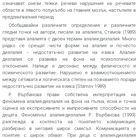
означават онези тежки речеви нарушения на речевите
области в лявото полукълбо на главния мозък, настъпили в
предлингвалния период.
Обобщавайки различните определения и различните
гледни точки на автори, писали за алалията, Стамов (1989)
представя алалията с двоен термин алалия-дизлалия. Много
рядко се срещат чисти форми на алалия и по-често
дизлалия – недостатъчно развитие на езика. Алалия-
дизлалия се развива на фона на психологически
отклонения. Налице е дисонанс между физическото и
психическото развитие. Нарушено е взаимоотношението
между сетивата и логическата степен на познанието поради
недостатъчно развитие на езика (Stamov 1989).
Р. Върбанова прави собствена интерпретация на
феномена алалия-дизлалия на фона на пълна, ясна и точна
оценка на експресивните и импресивните способности на
децата. Феноменът алалия-дизлалия Р. Върбанова (1999)
разглежда в контекста на понятието комуникация,
разбирано в неговия широк смисъл. Комуникацията е
понятие с широк обхват. При деца с алалия-дизлалия