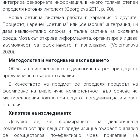
интегрира сензорната информация, в много голяма степен
определя неговия интелект (Georgieva 2011, p. 90).
Всяка сетивна система работи в хармония с другите.
Процесът, наречен „сетивна“ или „сензорна“ интеграция, ни
дава изключително сложна и пълна картина на околната
среда. Мозъкът открива информацията, организира я и дава
възможност за ефективното ѝ използване (Volemanova
2020).
Методология и методика на изследването
Обектът на изследването е диалогичната реч при деца от
предучилищна възраст с алалия.
В качеството на предмет се определя процесът на
формиране на диалогична компетентност въз основа на
мултисензорния подход при деца от предучилищна възраст
с алалия.
Хипотеза на изследването
Допуска се, че формирането на диалогичната
компетентност при деца от предучилищна възраст с алалия
се осъществява по-ефективно чрез прилагане на