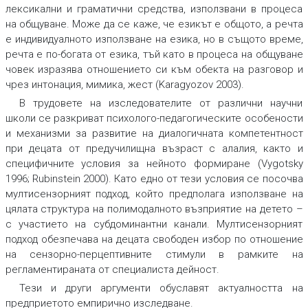
лексикални и граматични средства, използвани в процеса
на общуване. Може да се каже, че езикът е общото, а речта
е индивидуалното използване на езика, но в същото време,
речта е по-богата от езика, тъй като в процеса на общуване
човек изразява отношението си към обекта на разговор и
чрез интонация, мимика, жест (Karagyozov 2003).
В трудовете на изследователите от различни научни
школи се разкриват психолого-педагогическите особености
и механизми за развитие на диалогичната компетентност
при децата от предучилищна възраст с алалия, както и
специфичните условия за нейното формиране (Vygotsky
1996; Rubinstein 2000). Като едно от тези условия се посочва
мултисензорният подход, който предполага използване на
цялата структура на полимодалното възприятие на детето –
с участието на субдоминантни канали. Мултисензорният
подход обезпечава на децата свободен избор по отношение
на сензорно-перцептивните стимули в рамките на
регламентираната от специалиста дейност.
Тези и други аргументи обуславят актуалността на
предприетото емпирично изследване.