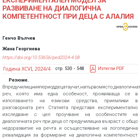
ЕКСПЕРИМЕНТАЛЕН МОДЕЛ ЗА
РАЗВИВАНЕ НА ДИАЛОГИЧНА
КОМПЕТЕНТНОСТ ПРИ ДЕЦА С АЛАЛИЯ
Генчо Вълчев
Жана Георгиева
https://doi.org/10.53656/ped2024-4.08
Година XCVI, 2024/4
стр. 530 - 548
Изтегли PDF
Резюме.
Впредучилищнияпериоддецатаучат,напървомясто,диалогична
реч, която има една особеност, проявяваща се в
използването на езикови средства, приемливи в
разговорната реч. Статията представя експериментално
изследване с цел проучване на особеностите на
диалогичната реч при деца от предучилищна възраст с общо
недоразвитие на речта и осъществяване на логопедична
ревалидация за формиране на диалогична компетентност