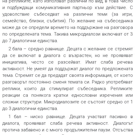
на репликите, като използват различни по вид, в това число
и подбуждащи комуникативния партньор към действие. С
удоволствие събеседват на различни теми (за игри,
семейство, близки, събития). По желание на събеседника
може да се определи времето на поддържане на разговора
по определената тема. Такива микродиалози включват от 3
до 7 диалогични единства.
2 бала
–
средно равнище. Децата с желание се стремят
да се включат в диалога с възрастен, но не проявяват
инициатива, често се разсейват. Имат слаба речева
активност. Не умеят да поддържат диалог по предложената
тема. Стремят се да предадат своята информация, от което
разговорът постоянно сменя темата си. Рядко употребяват
реплики, които да стимулират събеседника. Репликите
реакции са понякога кратки еднословни изречения или
сложни структури. Микродиалозите се състоят средно от 1
до 3 диалогични единства.
1 бал
–
ниско равнище. Децата участват пасивно в
диалога, проявяват слаба речева активност. Диалогът
протича забавено и с много продължителни паузи. Отсъства