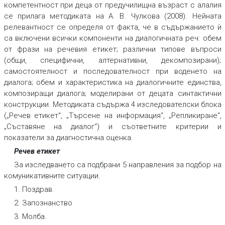
компетентност при деца от предучилищна възраст с алалия
се прилага методиката на А. В. Чулкова (2008). Нейната
релевантност се определя от факта, че в съдържанието ѝ
са включени всички компоненти на диалогичната реч: обем
от фрази на речевия етикет; различни типове въпроси
(общи, специфични, алтернативни, декомпозирани);
самостоятелност и последователност при воденето на
диалога; обем и характеристика на диалогичните единства,
композиращи диалога; моделирани от децата синтактични
конструкции. Методиката съдържа 4 изследователски блока
(„Речев етикет“, „Търсене на информация“, „Репликиране“,
„Съставяне на диалог“) и съответните критерии и
показатели за диагностична оценка.
Речев етикет
За изследването са подбрани 5 направления за подбор на
комуникативните ситуации.
1. Поздрав.
2. Запознанство
3. Молба.