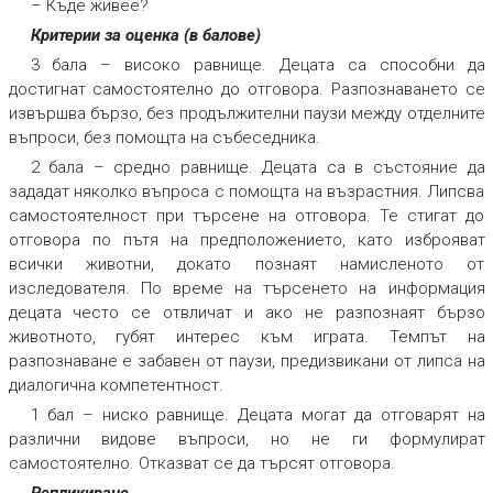
– Къде живее?
Критерии за оценка (в балове)
3 бала
– високо равнище. Децата са способни да
достигнат самостоятелно до отговора. Разпознаването се
извършва бързо, без продължителни паузи между отделните
въпроси, без помощта на събеседника.
2 бала
–
средно равнище. Децата са в състояние да
зададат няколко въпроса с помощта на възрастния. Липсва
самостоятелност при търсене на отговора. Те стигат до
отговора по пътя на предположението, като изброяват
всички животни, докато познаят намисленото от
изследователя. По време на търсенето на информация
децата често се отвличат и ако не разпознаят бързо
животното, губят интерес към играта. Темпът на
разпознаване е забавен от паузи, предизвикани от липса на
диалогична компетентност.
1 бал
–
ниско равнище. Децата могат да отговарят на
различни видове въпроси, но не ги формулират
самостоятелно. Отказват се да търсят отговора.