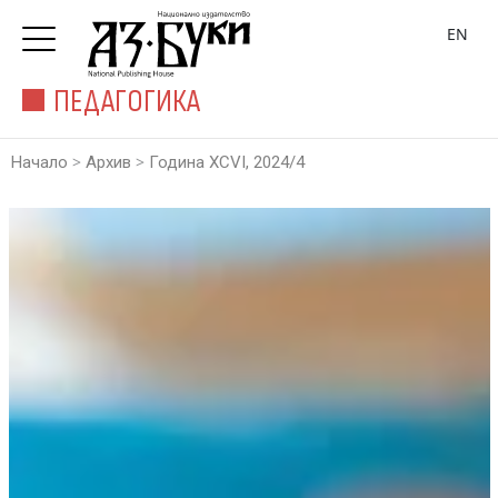
EN
ПЕДАГОГИКА
>
>
Начало
Архив
Година XCVI, 2024/4