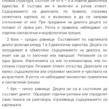
сложна структура, състоят се от 4 – 6 и повече диалогични
единства. В състава им е включен и речев етикет.
Съдържанието на диалозите, по правило, отразява
сюжетната картина, но е възможно и да се направи
отклонение от нея. При предаване на диалога децата се
ползват от пряка реч. Речта е правилна, наблюдават се
отделни синтактични и морфологични грешки.
2 бала
–
средно равнище. Съставеният по картинката
диалог включва между 1 и 3 диалогични единства. Децата се
затрудняват в обмисляне съдържанието на диалога, не
знаят как да го започнат или завършат. Репликите са от
една фраза. Изреченията са или по-елементарни, или по-
сложни структури. Речевият етикет отсъства. Диалозите са
малко съдържателни или отразяват мислите и чувствата на
възрастните. В речта се наблюдават множество граматични
и синтактични грешки.
1 бал
–
ниско равнище. Децата не са в състояние да
съставят диалог. Образуват отделни реплики или определят
само темата на разговора, отразяваща съдържанието на
картинката.