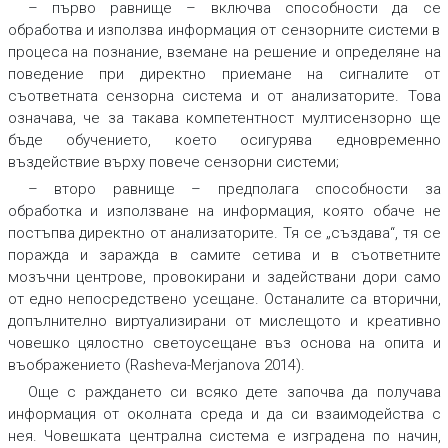
– първо равнище – включва способности да се
обработва и използва информация от сензорните системи в
процеса на познание, вземане на решение и определяне на
поведение при директно приемане на сигналите от
съответната сензорна система и от анализаторите. Това
означава, че за такава компетентност мултисензорно ще
бъде обучението, което осигурява едновременно
въздействие върху повече сензорни системи;
– второ равнище – предполага способности за
обработка и използване на информация, която обаче не
постъпва директно от анализаторите. Тя се „създава“, тя се
поражда и заражда в самите сетива и в съответните
мозъчни центрове, провокирани и задействани дори само
от едно непосредствено усещане. Останалите са вторични,
допълнително виртуализирани от мислещото и креативно
човешко цялостно светоусещане въз основа на опита и
въображението (Rasheva-Merjanova 2014).
Още с раждането си всяко дете започва да получава
информация от околната среда и да си взаимодейства с
нея. Човешката централна система е изградена по начин,