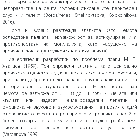
Това нарушение се характеризира с пълно или частично
недоразвитие на речта въпреки съхранените периферен
слух и интелект (Borozinetes, Shekhovtsova, Kolokolnikova
2016).
Пръв И. Франк разглежда алалията като немота
вследствие пълната невъзможност за артикулиране и я
противопоставя на могилалията, като нарушение на
произношението (затруднения в артикулацията).
Изчерпателни разработки по проблема прави М. Е.
Хватцев (1959). Той определя алалията като централно
произхождаща немота у деца, които никога не са говорили,
при развит добре интелект, запазен слухов анализ и синтез
и периферен артикулаторен апарат. Много често тази
немота се задържа от 5 – 8 до 11 години. Децата или
мълчат, или издават нечленоразделни лепетни и
емоционални звукове и звукосъчетания. На първия стадий
от развитието на устната реч при алалия речникът е крайно
беден, говорът е аграматичен и е трудно разбираем.
Писмената реч повтаря неточностите на устната реч
(Varbanova 1999).