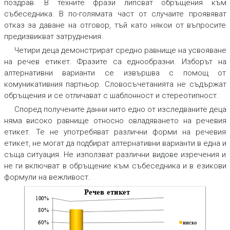
поздрав. В техните фрази липсват обръщения към
събеседника. В по-голямата част от случаите проявяват
отказ за даване на отговор, тъй като някои от въпросите
предизвикват затруднения.
Четири деца демонстрират средно равнище на усвояване
на речев етикет. Фразите са еднообразни. Изборът на
алтернативни варианти се извършва с помощ от
комуникативния партньор. Словосъчетанията не съдържат
обръщения и се отличават с шаблонност и стереотипност.
Според получените данни нито едно от изследваните деца
няма високо равнище относно овладяването на речевия
етикет. Те не употребяват различни форми на речевия
етикет, не могат да подбират алтернативни варианти в една и
съща ситуация. Не използват различни видове изречения и
не ги включват в обръщение към събеседника и в езикови
формули на вежливост.
Ре
чев
етик
ет
100%
80%
60%
ниско