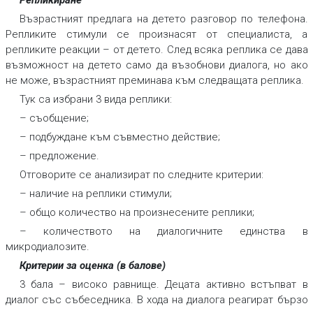
Репликиране
Възрастният предлага на детето разговор по телефона.
Репликите стимули се произнасят от специалиста, а
репликите реакции – от детето. След всяка реплика се дава
възможност на детето само да възобнови диалога, но ако
не може, възрастният преминава към следващата реплика.
Тук са избрани 3 вида реплики:
– съобщение;
– подбуждане към съвместно действие;
– предложение.
Отговорите се анализират по следните критерии:
– наличие на реплики стимули;
– общо количество на произнесените реплики;
– количеството на диалогичните единства в
микродиалозите.
Критерии за оценка (в балове)
3 бала
–
високо равнище. Децата активно встъпват в
диалог със събеседника. В хода на диалога реагират бързо