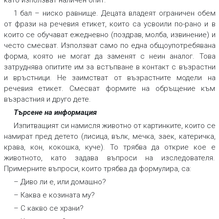
като използват наличен опит.
1 бал
–
ниско равнище. Децата владеят ограничен обем
от фрази на речевия етикет, които са усвоили по-рано и в
които се обучават ежедневно (поздрав, молба, извинение) и
често смесват. Използват само по една общоупотребявана
форма, която не могат да заменят с неин аналог. Това
затруднява опитите им за встъпване в контакт с възрастни
и връстници. Не заимстват от възрастните модели на
речевия етикет. Смесват формите на обръщение към
възрастния и друго дете.
Търсене на информация
Изпитващият си намисля животно от картинките, които се
намират пред детето (лисица, вълк, мечка, заек, катеричка,
крава, кон, кокошка, куче). То трябва да открие кое е
животното, като задава въпроси на изследователя.
Примерните въпроси, които трябва да формулира, са:
– Диво ли е, или домашно?
– Каква е козината му?
– С какво се храни?