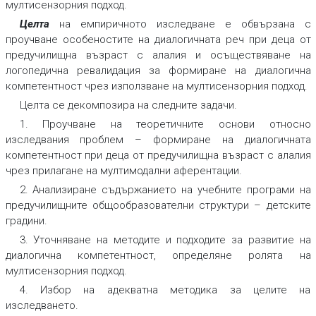
мултисензорния подход.
Целта
на емпиричното изследване е обвързана с
проучване особеностите на диалогичната реч при деца от
предучилищна възраст с алалия и осъществяване на
логопедична ревалидация за формиране на диалогична
компетентност чрез използване на мултисензорния подход.
Целта се декомпозира на следните задачи.
1. Проучване на теоретичните основи относно
изследвания проблем – формиране на диалогичната
компетентност при деца от предучилищна възраст с алалия
чрез прилагане на мултимодални аферентации.
2. Анализиране съдържанието на учебните програми на
предучилищните общообразователни структури – детските
градини.
3. Уточняване на методите и подходите за развитие на
диалогична компетентност, определяне ролята на
мултисензорния подход.
4. Избор на адекватна методика за целите на
изследването.