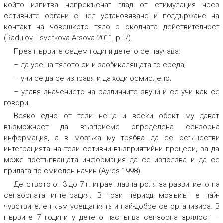
който изпитва непрекъснат глад от стимулация чрез
сетивните органи с цел установяване и поддържане на
контакт на човешкото тяло с околната действителност
(Radulov, Tsvetkova-Arsova 2011, p. 7).
През първите седем години детето се научава:
– да усеща тялото си и заобикалящата го среда;
– учи се да се изправя и да ходи осмислено;
– улавя значението на различните звуци и се учи как се
говори.
Всяко едно от тези неща и всеки обект му дават
възможност да възприеме определена сензорна
информация, а в мозъка му трябва да се осъществи
интеграцията на тези сетивни възприятийни процеси, за да
може постъпващата информация да се използва и да се
прилага по смислен начин (Ayres 1998).
Детството от 3 до 7 г. играе главна роля за развитието на
сензорната интеграция. В този период мозъкът е най-
чувствителен към усещанията и най-добре се организира. В
първите 7 години у детето настъпва сензорна зрялост –