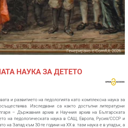
Генерирано с ComfUI, 2026.
АТА НАУКА ЗА ДЕТЕТО
вата и развитието на педологията като комплексна наука за
осъществява. Изследвани са както достъпни литературни
лгаря – Държавния архив и Научния архив на Българската
ето на педологическата наука в САЩ, Европа, Русия/СССР и
о на Запад към 30-те години на ХХ в. тази наука е в упадък, а