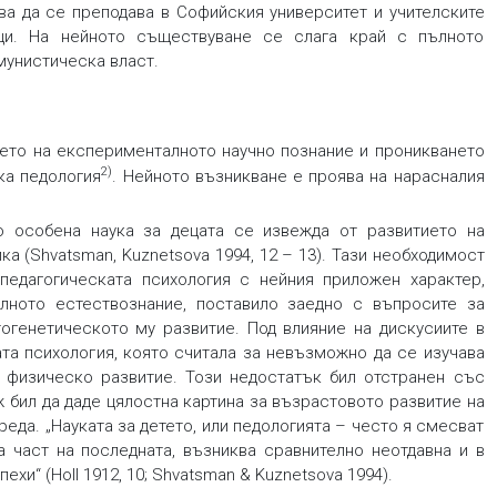
ава да се преподава в Софийския университет и учителските
ици. На нейното съществуване се слага край с пълното
мунистическа власт.
итието на експерименталното научно познание и проникването
2)
ука
педология
. Нейното възникване е проява на нарасналия
о особена наука за децата се извежда от развитието на
а (Shvatsman, Kuznetsova 1994, 12 – 13). Тази необходимост
 педагогическата психология с нейния приложен характер,
лното естествознание, поставило заедно с въпросите за
огенетическото му развитие. Под влияние на дискусиите в
та психология, която считала за невъзможно да се изучава
 физическо развитие. Този недостатък бил отстранен със
ж бил да даде цялостна картина за възрастовото развитие на
еда. „Науката за детето, или педологията – често я смесват
а част на последната, възниква сравнително неотдавна и в
и“ (Holl 1912, 10; Shvatsman & Kuznetsova 1994).