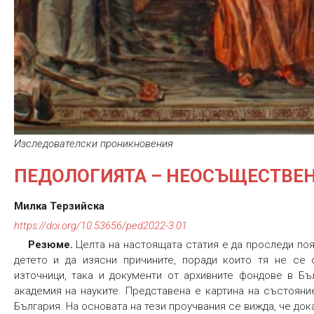
Изследователски проникновения
ПЕДОЛОГИЯТА – НЕОСЪЩЕСТВЕН
Милка Терзийска
https://doi.org/10.53656/ped2022-3.01
Резюме.
Целта на настоящата статия е да проследи поя
детето и да изясни причините, поради които тя не се 
източници, така и документи от архивните фондове в Бъ
академия на науките. Представена е картина на състояни
България. На основата на тези проучвания се вижда, че докат