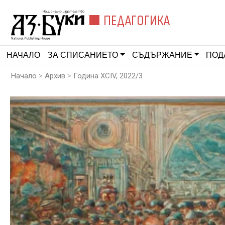
ПЕДАГОГИКА
НАЧАЛО
ЗА СПИСАНИЕТО
СЪДЪРЖАНИЕ
ПОД
>
>
Начало
Архив
Година XCIV, 2022/3