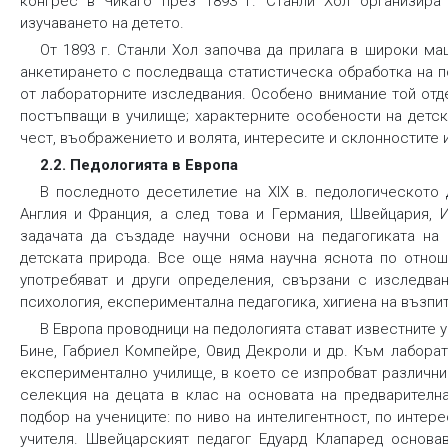
конгрес в Чикаго през 1893 г. Станли Хол организира
изучаването на детето.
От 1893 г. Станли Хол започва да прилага в широки м
анкетирането с последваща статистическа обработка на по
от лабораторните изследвания. Особено внимание той отде
постъпващи в училище; характерните особености на детск
чест, въображението и волята, интересите и склонностите и 
2.2. Педологията в Европа
В последното десетилетие на ХІХ в. педологическото
Англия и Франция, а след това и Германия, Швейцария, И
задачата да създаде
научни основи на педагогиката на
детската природа
.
Все още няма научна яснота по отнош
употребяват и други определения, свързани с изследван
психология, експериментална педагогика, хигиена на възпита
В Европа проводници на педологията стават известните 
Бине, Габриел Компейре, Овид Декроли и др. Към лабора
експериментално училище, в което се изпробват различни
селекция на децата в клас на основата на предварителн
подбор на учениците: по ниво на интелигентност, по интер
учителя. Швейцарският педагог Едуард Клапаред основа