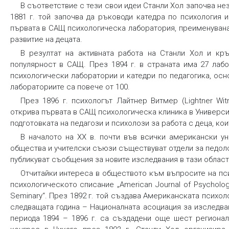
В съответствие с тези свои идеи Станли Хол започва не
1881 г. той започва да ръководи катедра по психология 
първата в САЩ психологическа лаборатория, преименуван
развитие на децата.
В резултат на активната работа на Станли Хол и кр
популярност в САЩ. През 1894 г. в страната има 27 лабо
психологически лаборатории и катедри по педагогика, осн
лабораториите са повече от 100.
През 1896 г. психологът Лайтнер Витмер (Lightner Wit
открива първата в САЩ психологическа клиника в Универси
подготовката на педагози и психолози за работа с деца, ко
В началото на ХХ в. почти във всички американски у
общества и учителски съюзи съществуват отдели за педоло
публикуват съобщения за новите изследвания в тази област
Отчитайки интереса в обществото към въпросите на псих
психологическото списание „American Journal of Psycholog
Seminary“. През 1892 г. той създава Американската психоло
следващата година – Националната асоциация за изследване н
периода 1894 – 1896 г. са създадени още шест регионал