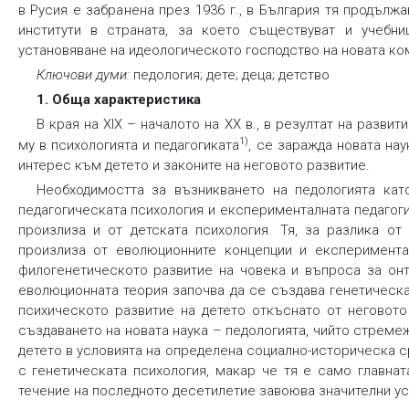
в Русия е забранена през 1936 г., в България тя продълж
институти в страната, за което съществуват и учебн
установяване на идеологическото господство на новата ко
Ключови думи:
педология; дете; деца; детство
1. Обща характеристика
В края на ХІХ – началото на ХХ в., в резултат на разв
1)
му в психологията и педагогиката
, се заражда новата на
интерес към детето и законите на неговото развитие.
Необходимостта за възникването на педологията кат
педагогическата психология и експерименталната педагогик
произлиза и от детската психология. Тя, за разлика от
произлиза от еволюционните концепции и експеримента
филогенетическото развитие на човека и въпроса за онт
еволюционната теория започва да се създава генетическа
психическото развитие на детето откъснато от неговото
създаването на новата наука – педологията, чийто стреме
детето в условията на определена социално-историческа ср
с генетическата психология, макар че тя е само главнат
течение на последното десетилетие завоюва значителни успех