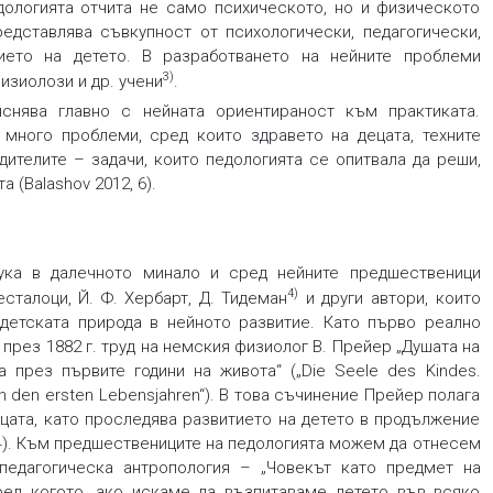
дологията отчита не само психическото, но и физическото
редставлява съвкупност от психологически, педагогически,
тието на детето. В разработването на нейните проблеми
3)
изиолози и др. учени
.
яснява главно с нейната ориентираност към практиката.
 много проблеми, сред които здравето на децата, техните
дителите – задачи, които педологията се опитвала да реши,
 (Balashov 2012, 6).
ука в далечното минало и сред нейните предшественици
4)
есталоци, Й. Ф. Хербарт, Д. Тидеман
и други автори, които
детската природа в нейното развитие. Като първо реално
 през 1882 г. труд на немския физиолог В. Прейер „Душата на
 през първите години на живота“ („Die Seele des Kindes.
in den ersten Lebensjahren“). В това съчинение Прейер полага
ецата, като проследява развитието на детето в продължение
, 4). Към предшествениците на педологията можем да отнесем
педагогическа антропология – „Човекът като предмет на
оред когото, ако искаме да възпитаваме детето във всяко