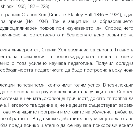
inski 1965, 182 – 223).
анвил Станли Хол (Granville Stanley Hall, 1846 – 1924), един
ва време (Hol 1934). Той е защитник на образованието,
дудисциплинарен подход при изучаването им. Според него
одчинено на естественото и безпрепятствено развитие на
ския университет, Станли Хол заминава за Европа. Главно в
ентална психология в новосъздадената първа в света
нно с това усилено изучава педагогика. Получил солидна
 необходимостта педагогиката да бъде построена върху нови
лекции по тези теми, които имат голям успех. В тези лекции
а да се основава върху изследванията на учащите се. Според
система е нейната „схолиоцентричност“, докато тя трябва да
ача. Неговото твърдение е, че не децата съществуват заради
 това училищните програми и методите на обучение трябва да
 не обратното. За да може действително училището да стане
рябва преди всичко щателно да се изучава психофизическата