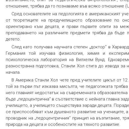
отношение, трябва да го познаваме във всяко отношение (Ush
Сред основателите на педологията е американският учен Гр
от теоретиците на предучилищното образование по оно
ориентирано към децата, и прави първите опити за меж
преподаването на различните предмети трябва да бъде п
детето.
След като получава научната степен „доктор“ в Харвард
Германия той изучава физиология, химия и експерим
психологическа лаборатория на Вилхелм Вунд. Едновреме
разностранна подготовка, Станли Хол стига до извода за
начала.
В Америка Станли Хол чете пред учителите цикъл от 12 
той за първи път изказва мисълта, че педагогиката трябв
него главният недостатък на съвременната образователна 
бъде „педоцентрична“ в съответствие с нейната главна зад
училището, а училището съществува заради децата. Поради
се приспособяват към душевното развитие на учениците, а
проводник на „педоцентричния“ принцип на възпитание, т
природа на децата и особеностите на тяхното развитие.