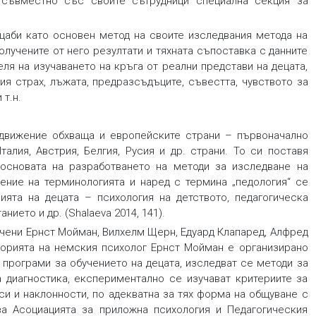
 съвместно със своите сътрудници специална секция за
ащаби като основен метод на своите изследвания метода на
лучените от него резултати и тяхната съпоставка с данните
ля на изучаването на кръга от реални представи на децата,
ия страх, лъжата, предразсъдъците, съвестта, чувството за
т.н.
 движение обхваща и европейските страни – първоначално
талия, Австрия, Белгия, Русия и др. страни. То си поставя
 основата на разработването на методи за изследване на
ение на терминологията и наред с термина „педология“ се
ията на децата – психология на детството, педагогическа
нието и др. (Shalaeva 2014, 141).
учени Ернст Мойман, Вилхелм Щерн, Едуард Клапаред, Алфред
торията на немския психолог Ернст Мойман е организирано
 програми за обучението на децата, изследват се методи за
а диагностика, експериментално се изучават критериите за
еси и наклонности, по адекватна за тях форма на общуване с
ва Асоциацията за приложна психология и Педагогическия