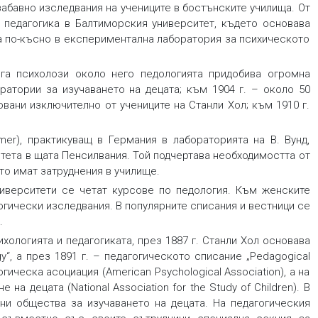
забавно изследвания на учениците в бостънските училища. От
и педагогика в Балтиморския университет, където основава
а по-късно в експериментална лаборатория за психическото
ъга психолози около него педологията придобива огромна
ратории за изучаването на децата; към 1904 г. – около 50
овани изключително от учениците на Станли Хол; към 1910 г.
mer), практикуващ в Германия в лабораторията на В. Вунд,
тета в щата Пенсилвания. Той подчертава необходимостта от
ито имат затруднения в училище.
ниверситети се четат курсове по педология. Към женските
гически изследвания. В популярните списания и вестници се
.
ологията и педагогиката, през 1887 г. Станли Хол основава
y“, а през 1891 г. – педагогическото списание „Pedagogical
гическа асоциация (American Psychological Association), а на
а децата (National Association for the Study of Children). В
ни общества за изучаването на децата. На педагогическия