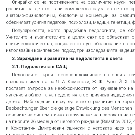
Опирайки се на постиженията на различните науки, пе
развитие на детето. Тази комплексна наука за детето п
анатомо-физиологични, биологични концепции за разви
обединяват усилия педагози, психолози, медици, генетици, ф
Популярността, която придобива педологията, се об
Учителите и възпитателите в целия свят се сблъскват с
психически качества, социален статус, образование на ро
използвайки комплексен подход при изследванията на децата
2. Зараждане и развитие на педологията в света
2.1. Педологията в САЩ
Педолозите търсят основоположниците на своята на
назовават имената на Я. А. Коменски, Ж.-Ж. Русо, Й. Х. П
поставят въпроса за необходимостта от изучаването на 
явление в областта на педологията се признава издаденият
детето. Наблюдение върху душевното развитие на хората
Веobachtungen über die geistige Entwicklung des Menschen 
основите на систематичното изучаване на природата на д
на първите 36 месеца от неговото раждане (Balashov 2012
и Константин Дмитриевич Ушински с неговата идея за 
възпитанието, опит за педагогическа антропология“, сп