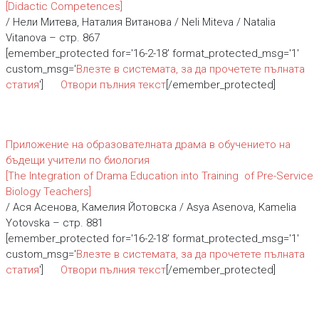
[Didactic Competences]
/ Нели Митева, Наталия Витанова / Neli Miteva / Natalia
Vitanova – стр. 867
[emember_protected for='16-2-18' format_protected_msg='1'
custom_msg='
Влезте в системата, за да прочетете пълната
статия
']
Отвори пълния текст
[/emember_protected]
Приложение на образователната драма в обучението на
бъдещи учители по биология
[The Integration of Drama Education into Training of Pre-Service
Biology Teachers]
/ Ася Асенова, Камелия Йотовска / Asya Asenova, Kamelia
Yotovska – стр. 881
[emember_protected for='16-2-18' format_protected_msg='1'
custom_msg='
Влезте в системата, за да прочетете пълната
статия
']
Отвори пълния текст
[/emember_protected]