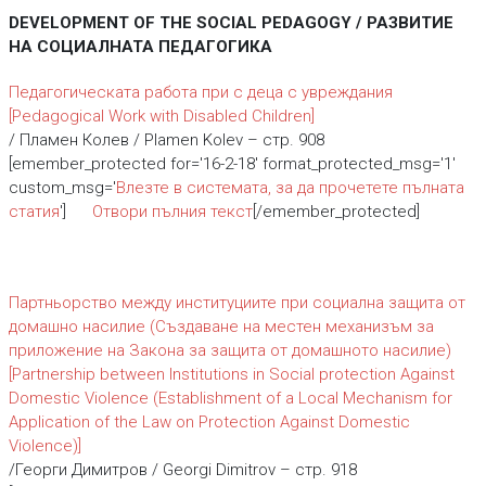
DEVELOPMENT OF THE SOCIAL PEDAGOGY / РАЗВИТИЕ
НА СОЦИАЛНАТА ПЕДАГОГИКА
Педагогическата работа при с деца с увреждания
[Pedagogical Work with Disabled Children]
/ Пламен Колев / Plamen Kolev – стр. 908
[emember_protected for='16-2-18' format_protected_msg='1'
custom_msg='
Влезте в системата, за да прочетете пълната
статия
']
Отвори пълния текст
[/emember_protected]
Партньорство между институциите при социална защита от
домашно насилие (Създаване на местен механизъм за
приложение на Закона за защита от домашното насилие)
[Partnership between Institutions in Social protection Against
Domestic Violence (Establishment of a Local Mechanism for
Application of the Law on Protection Against Domestic
Violence)]
/Георги Димитров / Georgi Dimitrov – стр. 918