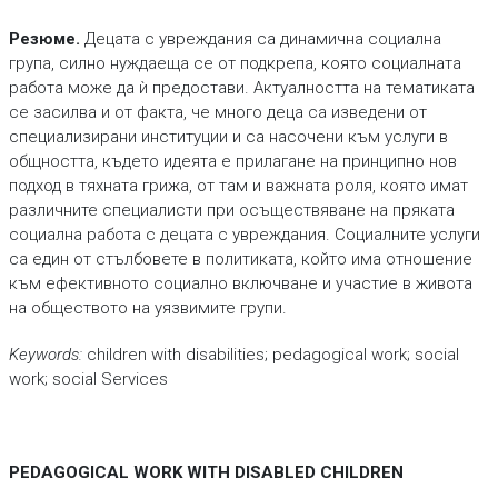
Pезюме.
Децата с увреждания са динамична социална
група, силно нуждаеща се от подкрепа, която социалната
работа може да ѝ предостави. Актуалността на тематиката
се засилва и от факта, че много деца са изведени от
специализирани институции и са насочени към услуги в
общността, където идеята е прилагане на принципно нов
подход в тяхната грижа, от там и важната роля, която имат
различните специалисти при осъществяване на пряката
социална работа с децата с увреждания. Социалните услуги
са един от стълбовете в политиката, който има отношение
към ефективното социално включване и участие в живота
на обществото на уязвимите групи.
Keywords:
children with disabilities; pedagogical work; social
work; social Services
PEDAGOGICAL WORK WITH DISABLED CHILDREN