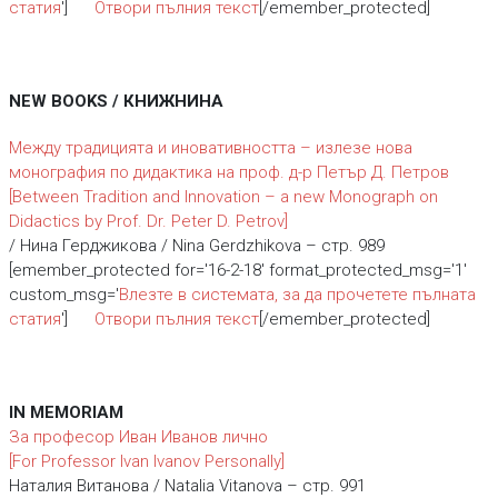
статия
']
Отвори пълния текст
[/emember_protected]
NEW BOOKS / КНИЖНИНА
Между традицията и иновативността – излезе нова
монография по дидактика на проф. д-р Петър Д. Петров
[Between Tradition and Innovation – a new Monograph on
Didactics by Prof. Dr. Peter D. Petrov]
/ Нина Герджикова / Nina Gerdzhikova – стр. 989
[emember_protected for='16-2-18' format_protected_msg='1'
custom_msg='
Влезте в системата, за да прочетете пълната
статия
']
Отвори пълния текст
[/emember_protected]
IN MEMORIAM
За професор Иван Иванов лично
[For Professor Ivan Ivanov Personally]
Наталия Витанова / Natalia Vitanova – стр. 991