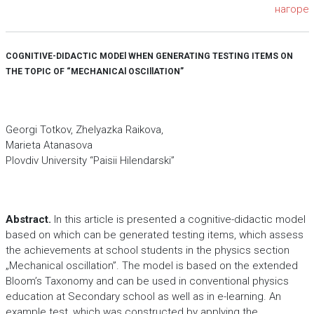
нагоре
COGNITIVE-DIDACTIC MODEl WHEN GENERATING TESTING ITEMS ON
THE TOPIC OF “MECHANICAl OSCIllATION”
Georgi Totkov, Zhelyazka Raikova,
Marieta Atanasova
Plovdiv University “Paisii Hilendarski”
Abstract.
In this article is presented a cognitive-didactic model
based on which can be generated testing items, which assess
the achievements at school students in the physics section
„Mechanical oscillation”. The model is based on the extended
Bloom’s Taxonomy and can be used in conventional physics
education at Secondary school as well as in e-learning. An
example test, which was constructed by applying the