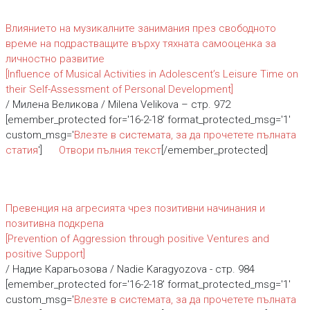
Влиянието на музикалните занимания през свободното
време на подрастващите върху тяхната самооценка за
личностно развитие
[Influence of Musical Activities in Adolescent’s Leisure Time on
their Self-Assessment of Personal Development]
/ Милена Великова / Milena Velikova – стр. 972
[emember_protected for='16-2-18' format_protected_msg='1'
custom_msg='
Влезте в системата, за да прочетете пълната
статия
']
Отвори пълния текст
[/emember_protected]
Превенция на агресията чрез позитивни начинания и
позитивна подкрепа
[Prevention of Aggression through positive Ventures and
positive Support]
/ Надие Карагьозова / Nadie Karagyozova - стр. 984
[emember_protected for='16-2-18' format_protected_msg='1'
custom_msg='
Влезте в системата, за да прочетете пълната