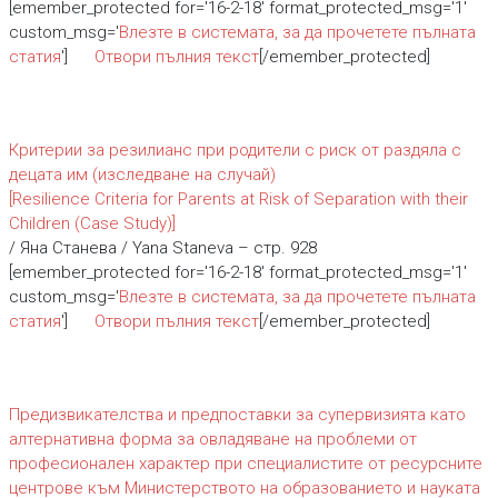
[emember_protected for='16-2-18' format_protected_msg='1'
custom_msg='
Влезте в системата, за да прочетете пълната
статия
']
Отвори пълния текст
[/emember_protected]
Критерии за резилианс при родители с риск от раздяла с
децата им (изследване на случай)
[Resilience Criteria for Parents at Risk of Separation with their
Children (Case Study)]
/ Яна Cтанева / Yana Staneva – стр. 928
[emember_protected for='16-2-18' format_protected_msg='1'
custom_msg='
Влезте в системата, за да прочетете пълната
статия
']
Отвори пълния текст
[/emember_protected]
Предизвикателства и предпоставки за супервизията като
алтернативна форма за овладяване на проблеми от
професионален характер при специалистите от ресурсните
центрове към Министерството на образованието и науката