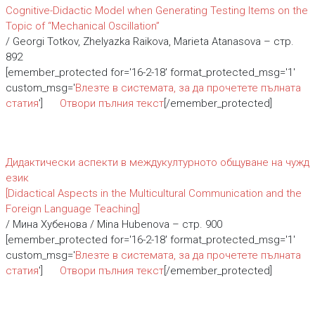
Cognitive-Didactic Model when Generating Testing Items on the
Topic of “Mechanical Oscillation”
/ Georgi Totkov, Zhelyazka Raikova, Marieta Atanasova – стр.
892
[emember_protected for='16-2-18' format_protected_msg='1'
custom_msg='
Влезте в системата, за да прочетете пълната
статия
']
Отвори пълния текст
[/emember_protected]
Дидактически аспекти в междукултурното общуване на чужд
език
[Didactical Aspects in the Multicultural Communication and the
Foreign Language Teaching]
/ Мина Хубенова / Mina Hubenova – стр. 900
[emember_protected for='16-2-18' format_protected_msg='1'
custom_msg='
Влезте в системата, за да прочетете пълната
статия
']
Отвори пълния текст
[/emember_protected]