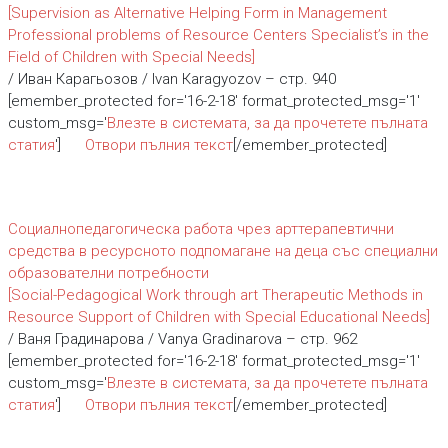
[Supervision as Alternative Helping Form in Management
Professional problems of Resource Centers Specialist’s in the
Field of Children with Special Needs]
/ Иван Карагьозов / Ivan Каragyozov – стр. 940
[emember_protected for='16-2-18' format_protected_msg='1'
custom_msg='
Влезте в системата, за да прочетете пълната
статия
']
Отвори пълния текст
[/emember_protected]
Социалнопедагогическа работа чрез арттерапевтични
средства в ресурсното подпомагане на деца със специални
образователни потребности
[Social-Pedagogical Work through art Therapeutic Methods in
Resource Support of Children with Special Educational Needs]
/ Ваня Градинарова / Vanya Gradinarova – стр. 962
[emember_protected for='16-2-18' format_protected_msg='1'
custom_msg='
Влезте в системата, за да прочетете пълната
статия
']
Отвори пълния текст
[/emember_protected]