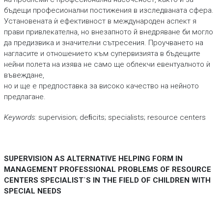
бъдещи професионални постижения в изследваната сфера.
Установената ѝ ефективност в международен аспект я
прави привлекателна, но внезапното й внедряване би могло
да предизвика и значителни сътресения. Проучването на
нагласите и отношението към супервизията в бъдещите
нейни полета на изява не само ще облекчи евентуалното ѝ
въвеждане,
но и ще е предпоставка за високо качество на нейното
предлагане.
Keywords:
supervision; deﬁcits; specialists; resource centers
SUPERVISION AS ALTERNATIVE HELPING FORM IN
MANAGEMENT PROFESSIONAL PROBLEMS OF RESOURCE
CENTERS SPECIALIST`S IN THE FIELD
OF CHILDREN WITH
SPECIAL NEEDS