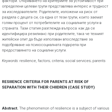
фактори. Откриването на критериите за устойчивост при
определени целеви групи представлява интерес и трудност
за изследователите. Родителите, изложени на риск от
раздяла с децата си, са една от тези групи, които заемат
голям процент от потребителите на социалните услуги в
страната. Тази статия разглежда въпроса: как да се
идентифицира резилианс при родителите, така че техният
житейски опит да бъде използван впоследствие за
подобряване на психосоциалната подкрепа при
предоставянето на социални услуги.
Keywords:
resilience, factors; criteria; social services; parents
RESIlIENCE CRITERIA FOR PARENTS AT RISK OF
SEPARATION WITH THEIR CHIlDREN (CASE STUDY)
Abstract.
The phenomenon of resilience is a subject of various