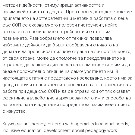
методи и дейности, стимулиращи активността и
взаимодействията на децата. През последното десетилетие
прилагането на арттерапевтични методи в работата с деца
със СОП се оказва много полезен инструмент, който
отговаря на специалните потребности и е път към
познанието. Разнообразието от техники позволява
избраните дейности да бъдат съобразени с нивото на
децата и да провокират силните страни на личността, което,
от своя страна, може да спомогне за преодоляването на
страхове, да разшири диапазона на възможностите им и да
окаже положително влияние на самочувствието им. В
настоящата статия е представено изследване, което има за
цел да проучи възпитателните аспекти на арттерапевтичната
работа при деца със СОП и да се отрази кои от тях оказват
ефективно въздействие върху развитието им и способства
за социалната ѝ адаптация посредством взаимодействието
с изкуство.
Keywords:
art therapy; children with special educational needs;
inclusive education; development social pedagogy work