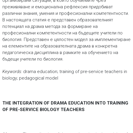
организирани ситуации, в които обучаемите чрез
преживяване и емоционална рефлексия придобиват
различни знания, умения и професионални компетентности.
В настоящата статия е представен образователният
потенциал на драма метода за формиране на
професионални компетентности на бъдещите учители по
биология. Представен е цялостен модел за имплементиране
на елементите на образователната драма в конкретна
педагогическа дисциплина в рамките на обучението на
бъдещи учители по биология.
Keywords:
drama education; training of pre-service teachers in
biology; pedagogical model
THE INTEGRATION OF DRAMA EDUCATION INTO TRAINING
OF PRE-SERVICE BIOLOGY TEACHERS