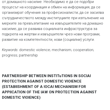
от домашното насилие. Необходимо е да се подобри
процесът на координация и обмен на информация; да се
организират обучения за професионалисти; да се засилва
сътрудничеството между институциите при изпълнение на
мерките за превъзпитание на извършителите на домашно
насилие; да се развива социалната инфраструктура за
подкрепа на жертви и извършители чрез нови програми,
развитие на компетентности, нови (социални) услуги.
Keywords:
domestic violence; mechanism; cooperation;
progress; partnership
PARTNERSHIP BETWEEN INSTITuTIONS IN SOCIAl
PROTECTION AGAINST DOMESTIC VIOlENCE
(ESTABlISHMENT OF A lOCAl MECHANISM FOR
APPlICATION OF THE lAW ON PROTECTION AGAINST
DOMESTIC VIOlENCE)