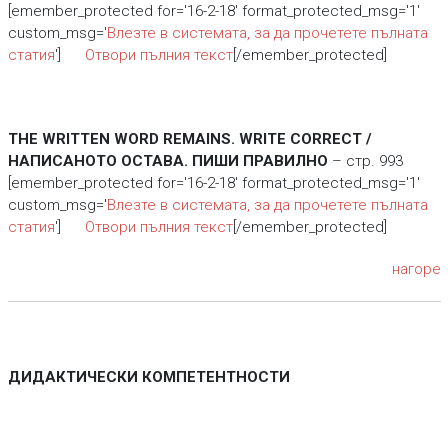
[emember_protected for='16-2-18' format_protected_msg='1'
custom_msg='
Влезте в системата, за да прочетете пълната
статия
']
Отвори пълния текст
[/emember_protected]
THE WRITTEN WORD REMAINS. WRITE CORRECT /
НАПИСАНОТО ОСТАВА. ПИШИ ПРАВИЛНО
– стр. 993
[emember_protected for='16-2-18' format_protected_msg='1'
custom_msg='
Влезте в системата, за да прочетете пълната
статия
']
Отвори пълния текст
[/emember_protected]
нагоре
ДИДАКТИЧЕСКИ КОМПЕТЕНТНОСТИ