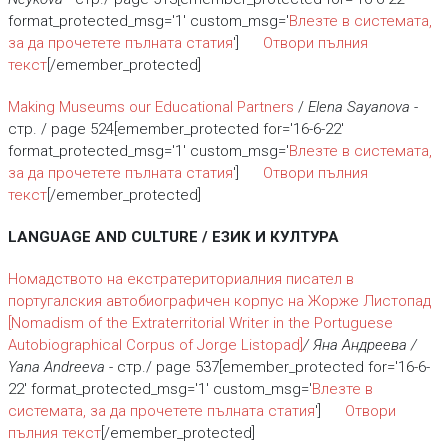
format_protected_msg='1' custom_msg='
Влезте в системата,
за да прочетете пълната статия
']
Отвори пълния
текст
[/emember_protected]
Making Museums our Educational Partners
/
Elena Sayanova
-
стр. / page 524[emember_protected for='16-6-22'
format_protected_msg='1' custom_msg='
Влезте в системата,
за да прочетете пълната статия
']
Отвори пълния
текст
[/emember_protected]
LANGUAGE AND CULTURE / ЕЗИК И КУЛТУРА
Номадството на екстратериториалния писател в
португалския автобиографичен корпус на Жорже Листопад
[Nomadism of the Extraterritorial Writer in the Portuguese
Autobiographical Corpus of Jorge Listopad]
/ Яна Андреева /
Yana Andreeva
- стр./ page 537[emember_protected for='16-6-
22' format_protected_msg='1' custom_msg='
Влезте в
системата, за да прочетете пълната статия
']
Отвори
пълния текст
[/emember_protected]