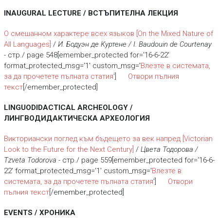
INAUGURAL LECTURE / ВСТЪПИТЕЛНА ЛЕКЦИЯ
О смешанном характере всех языков
[On the Mixed Nature of
All Languages]
/
И. Бодуэн де Куртене / I. Baudouin de Courtenay
- стр./ page 548[emember_protected for='16-6-22'
format_protected_msg='1' custom_msg='
Влезте в системата,
за да прочетете пълната статия
']
Отвори пълния
текст
[/emember_protected]
LINGUODIDACTICAL ARCHEOLOGY /
ЛИНГВОДИДАКТИЧЕСКА АРХЕОЛОГИЯ
Викториански поглед към бъдещето за век напред
[Victorian
Look to the Future for the Next Century]
/
Цвета Тодорова /
Tzveta Todorova
- стр./ page 559[emember_protected for='16-6-
22' format_protected_msg='1' custom_msg='
Влезте в
системата, за да прочетете пълната статия
']
Отвори
пълния текст
[/emember_protected]
EVENTS / ХРОНИКА