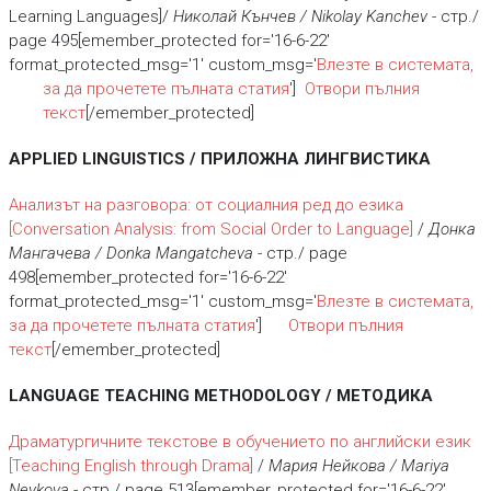
Learning Languages]/
Николай Кънчев / Nikolay Kanchev
- стр./
page 495[emember_protected for='16-6-22'
format_protected_msg='1' custom_msg='
Влезте в системата,
за да прочетете пълната статия
']
Отвори пълния
текст
[/emember_protected]
APPLIED LINGUISTICS / ПРИЛОЖНА ЛИНГВИСТИКА
Анализът на разговора: от социалния ред до езика
[Conversation Analysis: from Social Order to Language]
/
Донка
Мангачева / Donka Mangatcheva
- стр./ page
498[emember_protected for='16-6-22'
format_protected_msg='1' custom_msg='
Влезте в системата,
за да прочетете пълната статия
']
Отвори пълния
текст
[/emember_protected]
LANGUAGE TEACHING METHODOLOGY / МЕТОДИКА
Драматургичните текстове в обучението по английски език
[Teaching English through Drama]
/
Мария Нейкова / Mariya
Neykova
- стр./ page 513[emember_protected for='16-6-22'