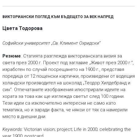
ВИКТОРИАНСКИ ПОГЛЕД КЪМ БЪДЕЩЕТО ЗА ВЕК НАПРЕД
Цвета Тодорова
Софийски университет „Св. Климент Охридски“
Резюме
. Статията разглежда викторианската визия за
света през 2000 г. Проект под заглавие „Живот през 2000 г.“,
изработен по случай посрещането на 1900 г., представя
поредица от 12 пощенски картички, произведени от водещия
холандски производител на шоколад „Теодор Хилдебранд и
син“. Отпечатаните изображения илюстрирали идеите на
хората за това как ще изглежда светът след 100 години.
Тези идеи са изключително интересни не само като
тематика, но и заради факта, че някои от тях са намерили
място в днешни дни.
Keywords
: Victorian vision; project; Life in 2000; celebrating the
year 1900; postcard