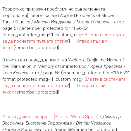
Теоретико-приложни проблеми на съвременната
тюркология[Theoretical and Applied Problems of Modern
Turkic Studies]/
Милена Йорданова / Milena Yordanova
- стр./
page 577[emember_protected for='16-6-22'
format_protected_msg='1' custom_msg='
Влезте в системата,
за да прочетете пълната статия
']
Отвори пълния
текст
[/emember_protected]
В името на превода, в памет на Умберто Еко[In the Name of
the Translation, in Memory of Umberto Eco]/
Ирена Кръстева /
Irena Kristeva
- стр./ page 580[emember_protected for='16-6-22'
format_protected_msg='1' custom_msg='
Влезте в системата,
за да прочетете пълната статия
']
Отвори пълния
текст
[/emember_protected]
И нека думите говорят...
[And Let Words Speak]
/
Димитър
Веселинов, Екатерина Софрониева / Dimitar Vesselinov,
Ekaterina Sofronieva
- стр. /page 583[emember_protected