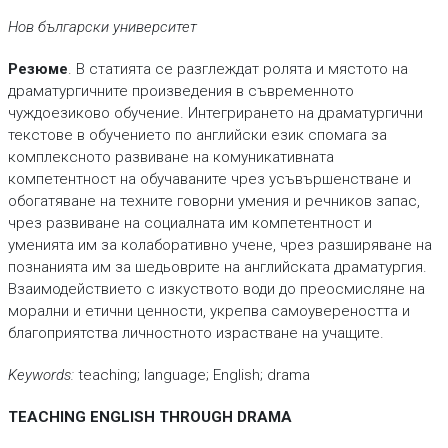
Нов български университет
Резюме
. В статията се разглеждат ролята и мястото на
драматургичните произведения в съвременното
чуждоезиково обучение. Интегрирането на драматургични
текстове в обучението по английски език спомага за
комплексното развиване на комуникативната
компетентност на обучаваните чрез усъвършенстване и
обогатяване на техните говорни умения и речников запас,
чрез развиване на социалната им компетентност и
уменията им за колаборативно учене, чрез разширяване на
познанията им за шедьоврите на английската драматургия.
Взаимодействието с изкуството води до преосмисляне на
морални и етични ценности, укрепва самоувереността и
благоприятства личностното израстване на учащите.
Keywords:
teaching; language; English; drama
TEACHING ENGLISH THROUGH DRAMA