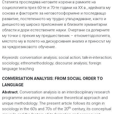
Статията проследява неговите корени в рамките на
социологията през 60-те и 70-те години на XX в., идейната му
основа и факторите за неговотооформяне и последващо
развитие, постепенното му трудно утвърждаване, както и
днешното му широко приложение в близките хуманитарни
области и дори естествените науки. Очертани са допирните
му точки с прекия му предшественик – етнометодологията,
мястото му в полето на дискурсивния анализ и приносът му
за чуждоезиковото обучение.
Keywords
:
conversation analysis; social action; talk-in-interaction;
sociology; ethnomethodology; discourse analysis; foreign
language teaching
CONVERSATION ANALYSIS: FROM SOCIAL ORDER TO
LANGUAGE
Abstract.
Conversation analysis is an interdisciplinary research
programme assuming an innovative theoretical approach and
unique methodology. The present article follows its origin in
th
sociology in the 60’s and 70’s of the 20
century, its conceptual