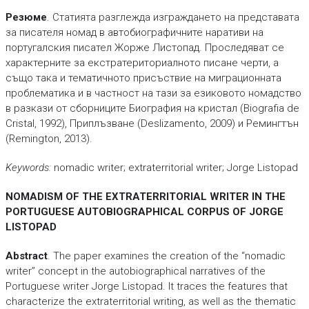
Резюме
. Статията разглежда изграждането на представата
за писателя номад в автобиографичните наративи на
португалския писател Жорже Листопад. Проследяват се
характерните за екстратериториалното писане черти, а
също така и тематичното присъствие на миграционната
проблематика и в частност на тази за езиковото номадство
в разкази от сборниците Биография на кристал (Biografia de
Cristal, 1992), Приплъзване (Deslizamento, 2009) и Ремингтън
(Remington, 2013).
Keywords:
nomadic writer; extraterritorial writer; Jorge Listopad
NOMADISM OF THE EXTRATERRITORIAL WRITER IN THE
PORTUGUESE AUTOBIOGRAPHICAL CORPUS OF JORGE
LISTOPAD
Abstract
. The paper examines the creation of the “nomadic
writer” concept in the autobiographical narratives of the
Portuguese writer Jorge Listopad. It traces the features that
characterize the extraterritorial writing, as well as the thematic