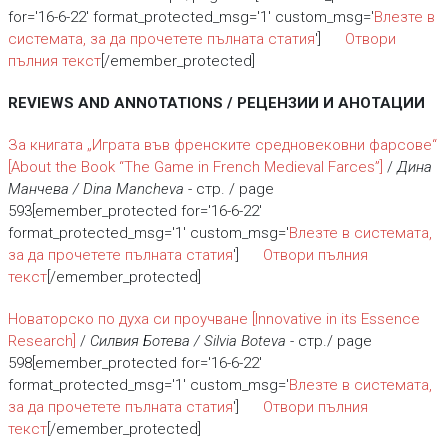
for='16-6-22' format_protected_msg='1' custom_msg='
Влезте в
системата, за да прочетете пълната статия
']
Отвори
пълния текст
[/emember_protected]
REVIEWS AND ANNOTATIONS / РЕЦЕНЗИИ И АНОТАЦИИ
За книгата „Играта във френските средновековни фарсове“
[About the Book “The Game in French Medieval Farces”]
/
Дина
Манчева / Dina Mancheva
- стр. / page
593[emember_protected for='16-6-22'
format_protected_msg='1' custom_msg='
Влезте в системата,
за да прочетете пълната статия
']
Отвори пълния
текст
[/emember_protected]
Новаторско по духа си проучване
[Innovative in its Essence
Research]
/
Силвия Ботева / Silvia Boteva
- стр./ page
598[emember_protected for='16-6-22'
format_protected_msg='1' custom_msg='
Влезте в системата,
за да прочетете пълната статия
']
Отвори пълния
текст
[/emember_protected]