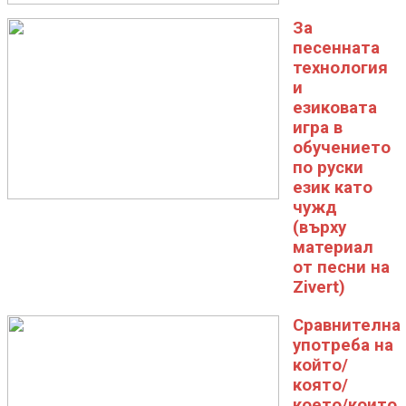
За
песенната
технология
и
езиковата
игра в
обучението
по руски
език като
чужд
(върху
материал
от песни на
Zivert)
Сравнителна
употреба на
който/
която/
което/които