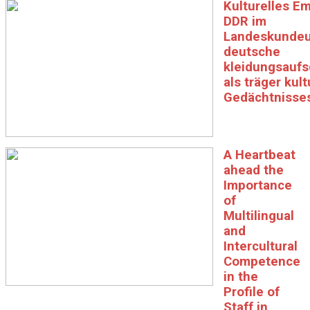
Kulturelles E
DDR im
Landeskundeun
deutsche
kleidungsaufs
als träger kult
Gedächtnisse
A Heartbeat
ahead the
Importance
of
Multilingual
and
Intercultural
Competence
in the
Profile of
Staff in