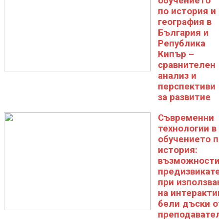
обучението
по история и
география в
България и
Република
Кипър –
сравнителен
анализ и
перспективи
за развитие
Съвременни
технологии в
обучението п
история:
възможности
предизвикат
при използва
на интеракти
бели дъски о
преподавател