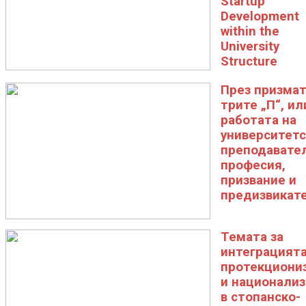
Startup
Development
within the
University
Structure
През призмат
трите „П“, ил
работата на
университет
преподавател
професия,
призвание и
предизвикат
Темата за
интеграцията
протекциони
и национали
в стопанско-