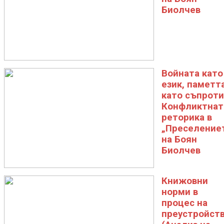
Биолчев
Войната като
език, паметт
като съпроти
Конфликтнат
реторика в
„Преселение
на Боян
Биолчев
Книжовни
норми в
процес на
преустройст