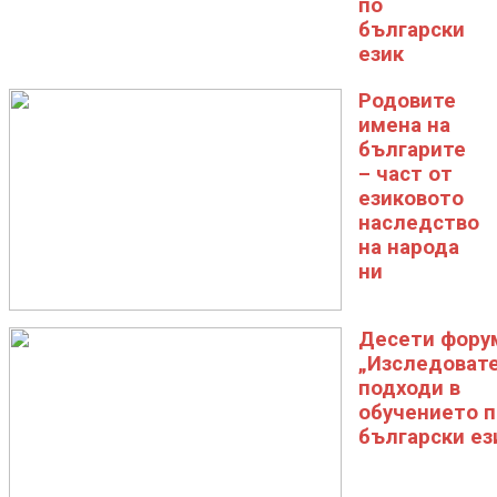
по
български
език
Родовите
имена на
българите
– част от
езиковото
наследство
на народа
ни
Десети фору
„Изследоват
подходи в
обучението п
български ез