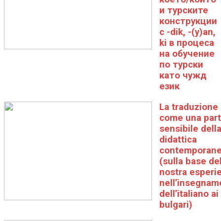
и турските
конструкции
с -dik, -(y)an,
ki в процеса
на обучение
по турски
като чужд
език
La traduzione
come una par
sensibile dell
didattica
contemporan
(sulla base del
nostra esperi
nell’insegnam
dell’italiano ai
bulgari)