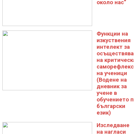
около нас“
Функции на
изкуствения
интелект за
осъществява
на критическ
саморефлекс
на ученици
(Водене на
дневник за
учене в
обучението п
български
език)
Изследване
на нагласи