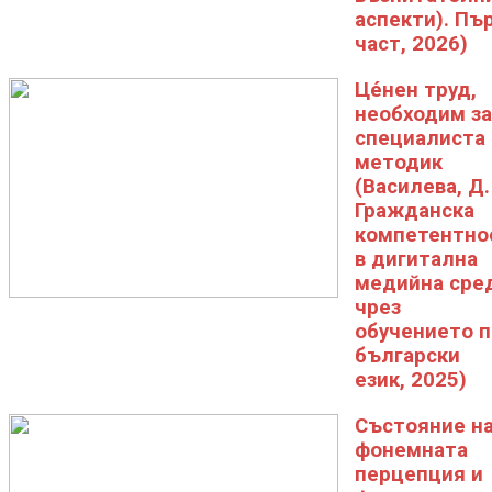
аспекти). Пъ
част, 2026)
Цéнен труд,
необходим за
специалиста
методик
(Василева, Д.
Гражданска
компетентно
в дигитална
медийна сре
чрез
обучението п
български
език, 2025)
Състояние н
фонемната
перцепция и