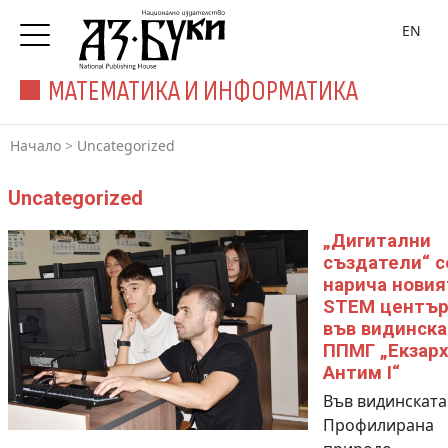
EN
МАТЕМАТИКА И ИНФОРМАТИКА
Начало
>
Uncategorized
Uncategorized
„Дигитални
създатели“ с
нарича новия
STEM центъ
във видинска
ППМГ „Екзарх
Антим I“
Във видинската
Профилирана