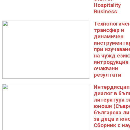
Hospitality
Business
Технологиче
трансфер и
динамичен
инструмента
при изучаван
на чужд език
интродукция
очаквани
резултати
Интердисцип
диалог в бъл
литература з
юноши (Съвр
българска ли
за деца и юн
Сборник с на