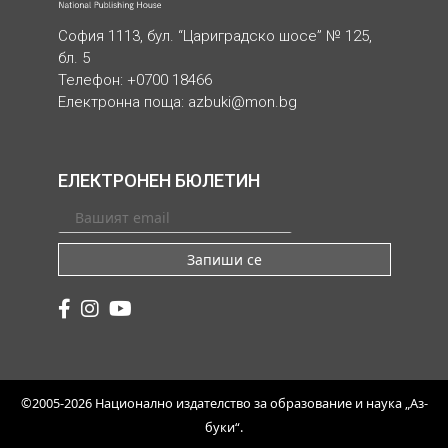
София 1113, бул. “Цариградско шосе” № 125,
бл. 5
Телефон: +0700 18466
Електронна поща:
azbuki@mon.bg
ЕЛЕКТРОНЕН БЮЛЕТИН
Запиши се
©2005-2026 Национално издателство за образование и наука „Аз-
буки“.