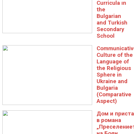
Curricula ın
the
Bulgarian
and Turkish
Secondary
School
Communicativ
Culture of the
Language of
the Religious
Sphere in
Ukraine and
Bulgaria
(Comparative
Aspect)
Дом и прист
в романа
„Преселение
на Боян