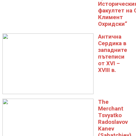
Исторически
факултет на 
Климент
Охридски“
Антична
Сердика в
западните
пътеписи
oт XVI –
XVIII в.
The
Merchant
Tsvyatko
Radoslavov
Kanev
(Sahatchiev)