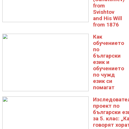
from
Svishtov
and His Will
from 1876
Как
обучението
по
български
език и
обучението
по чужд
език си
помагат
Изследовате
проект по
български ез
за 5. клас: „К
говорят хора