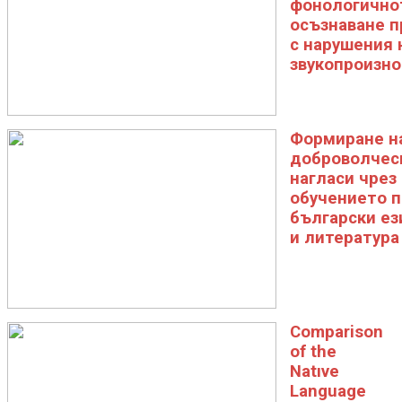
фонологично
осъзнаване п
с нарушения 
звукопроизн
Формиране н
доброволчес
нагласи чрез
обучението п
български ез
и литература
Comparison
of the
Natıve
Language