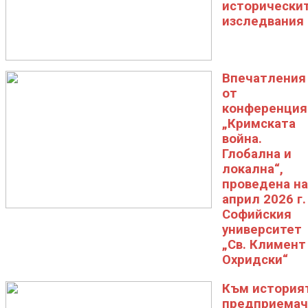
исторически
изследвания
Впечатления
от
конференция
„Кримската
война.
Глобална и
локална“,
проведена на
април 2026 г.
Софийския
университет
„Св. Климент
Охридски“
Към историят
предприемач