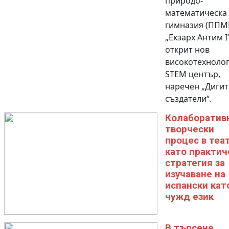
природо-
математическа
гимназия (ППМ
„Екзарх Антим I
открит нов
високотехноло
STEM център,
наречен „Диги
създатели“.
Колаборатив
творчески
процес в теа
като практич
стратегия за
изучаване на
испански кат
чужд език
В търсене