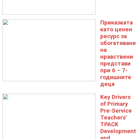
Приказката
като ценен
ресурс за
обогатяване
на
нравствени
представи
при 6 – 7-
годишните
деца
Key Drivers
of Primary
Pre-Service
Teachers’
TPACK
Development
and