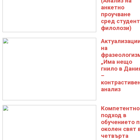
(Анализ на
анкетно
проучване
сред студен
филолози)
Актуализаци
на
фразеологиз
„Има нещо
гнило в Дани
–
контрастиве
анализ
Компетентно
подход в
обучението п
околен свят 
четвърта