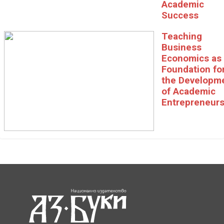
Academic
Success
Teaching
Business
Economics as 
Foundation fo
the Developm
of Academic
Entrepreneurs