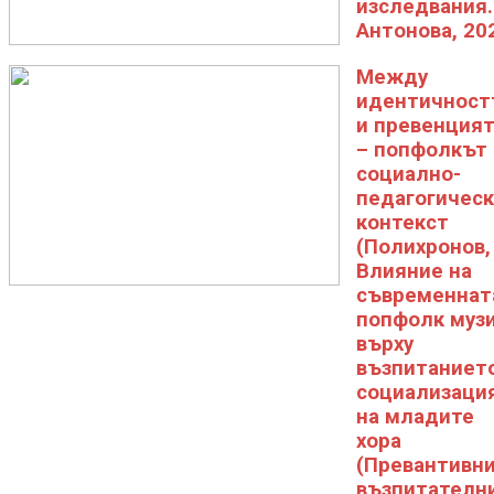
изследвания. 
Антонова, 20
Между
идентичност
и превенция
– попфолкът 
социално-
педагогичес
контекст
(Полихронов,
Влияние на
съвременнат
попфолк муз
върху
възпитанието
социализаци
на младите
хора
(Превантивни
възпитателн