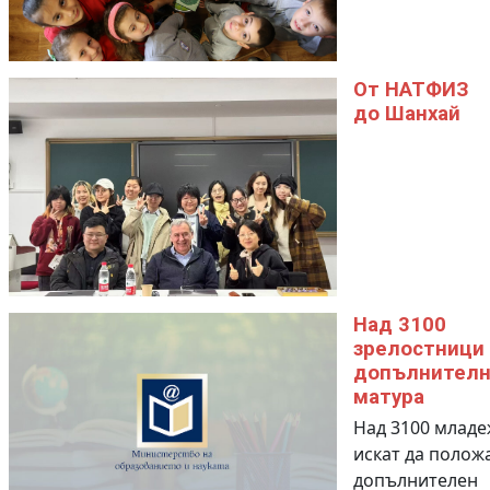
От НАТФИЗ
до Шанхай
Над 3100
зрелостници 
допълнителн
матура
Над 3100 млад
искат да полож
допълнителен