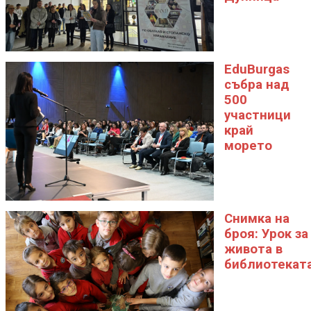
EduBurgas
събра над
500
участници
край
морето
Снимка на
броя: Урок за
живота в
библиотекат