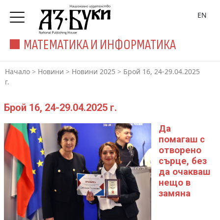
EN
МАТЕМАТИКА И ИНФОРМАТИКА
Начало
>
Новини
>
Новини 2025
>
Брой 16, 24-29.04.2025
г.
Брой 16, 24-29.04.2025 г.
Да
помагаш с
отворено
сърце, без
да очакваш
нещо в
замяна