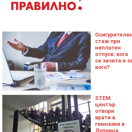
Осигурителе
стаж при
неплатен
отпуск: кога
се зачита и з
кого?
STEM
център
отвори
врати в
гимназия в
Дупница