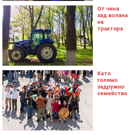
От чина
зад волана
на
трактора
Като
голямо
задружно
семейство