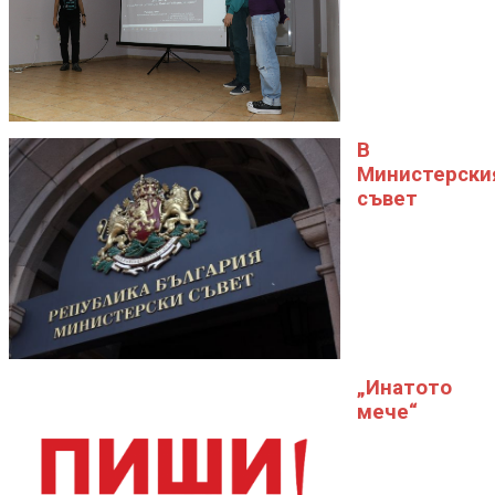
В
Министерски
съвет
„Инатото
мече“