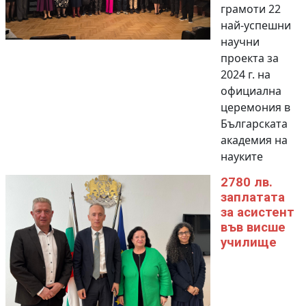
грамоти 22
най-успешни
научни
проекта за
2024 г. на
официална
церемония в
Българската
академия на
науките
2780 лв.
заплатата
за асистент
във висше
училище