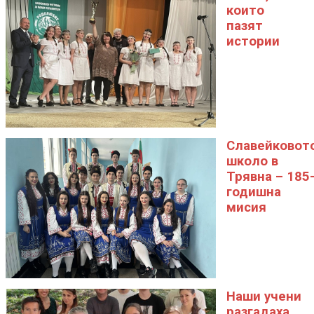
които
пазят
истории
Славейковот
школо в
Трявна – 185
годишна
мисия
Наши учени
разгадаха