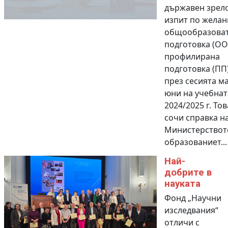
държавен зрел
изпит по желан
общообразова
подготовка (ОО
профилирана
подготовка (ПП)
през сесията ма
юни на учебнат
2024/2025 г. Тов
сочи справка н
Министерствот
образованиет...
Най-
добрите в
науката
Фонд „Научни
изследвания“
отличи с