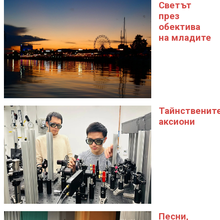
Светът
през
обектива
на младите
Тайнственит
аксиони
Песни,