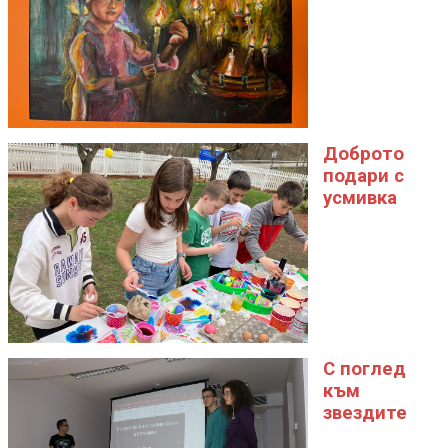
Доброто
подари с
усмивка
С поглед
към
звездите