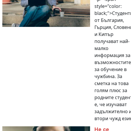
style="color:
black;">Студент
от България,
Гърция, Словен
и Кипър
получават най-
малко
информация за
възможностите
за обучение в
чужбина. За
сметка на това
голям плюс за
родните студен
е, че изучават
задължително 
втори чужд език.
Не се