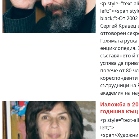
<p style="text-al
left;"><span styl
black;">От 2002 
Сергей Кравец 
отговорен секр
Голямата руска
енциклопедия. 
съставянето й 
успява да прив
повече от 80 чл
кореспонденти
сътрудници на 
академия на нау
Изложба в 20
годишна къщ
<p style="text-al
left;">
<span>Художни