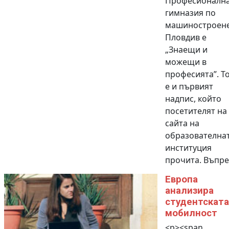
Професионалн
гимназия по
машиностроене
Пловдив е
„Знаещи и
можещи в
професията”. Т
е и първият
надпис, който
посетителят на
сайта на
образователна
институция
прочита. Въпре.
Европа
анализира
студентската
мобилност
<p><span