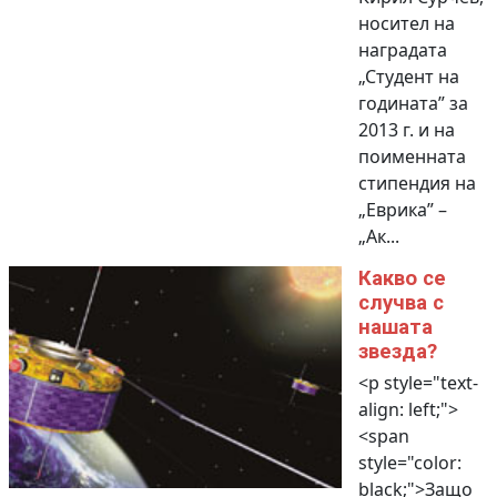
носител на
наградата
„Студент на
годината” за
2013 г. и на
поименната
стипендия на
„Еврика” –
„Ак...
Какво се
случва с
нашата
звезда?
<p style="text-
align: left;">
<span
style="color:
black;">Защо