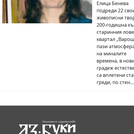
Елица Бенева
подреди 22 сво
живописни тво
200-годишна къ
старинния лов
квартал „Вароша
пази атмосфер
на миналите
времена, в нов
градеж естеств
са вплетени ст
греди, по стен...