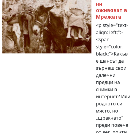
ни
оживяват в
Мрежата
<p style="text-
align: left;">
<span
style="color:
black;">Какъв
е шансът да
зърнеш свои
далечни
предци на
снимки в
интернет? Или
родното си
място, но
„щракнато”
преди повече
от век, почти