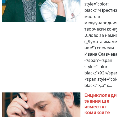
style="color:
black;">Прести
място в
международни
творчески конк
„Слово за нами!
(„Думата имаме
ние!”) спечели
Ивана Славчева
</span><span
style="color:
black;">XI </spa
<span style="col
black;">„а” к...
Енциклопеди
знания ще
изместят
комиксите