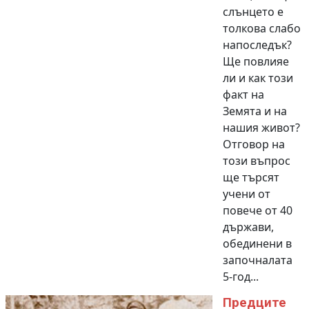
слънцето е
толкова слабо
напоследък?
Ще повлияе
ли и как този
факт на
Земята и на
нашия живот?
Отговор на
този въпрос
ще търсят
учени от
повече от 40
държави,
обединени в
започналата
5-год...
Предците