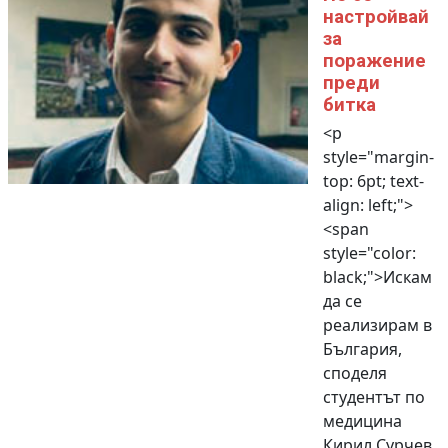
настройвай
за
поражение
преди
битка
<p
style="margin-
top: 6pt; text-
align: left;">
<span
style="color:
black;">Искам
да се
реализирам в
България,
споделя
студентът по
медицина
Кирил Сурчев,