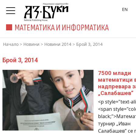
EN
МАТЕМАТИКА И ИНФОРМАТИКА
Начало
>
Новини
>
Новини 2014
>
Брой 3, 2014
Брой 3, 2014
7500 млади
математици 
надпревара з
„Салабашев”
<p style="text-ali
<span style="col
black;">Матема
турнир „Иван
Салабашев” се 