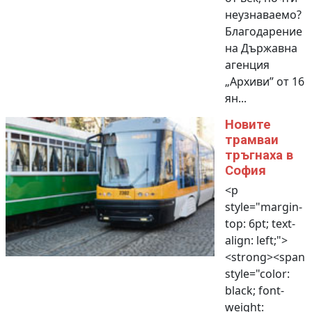
неузнаваемо?
Благодарение
на Държавна
агенция
„Архиви” от 16
ян...
Новите
трамваи
тръгнаха в
София
<p
style="margin-
top: 6pt; text-
align: left;">
<strong><span
style="color:
black; font-
weight: