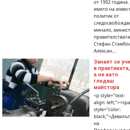
от 1992 година.
името на извес
политик от
следосвобожде
минало, минист
правителствата
Стефан Стамбо
Алексан...
Занаят се уч
в практиката,
а не като
гледаш
майстора
<p style="text-
align: left;"><sp
style="color:
black;">Девизът
на