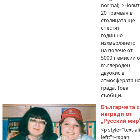
normal;">Новит
20 трамвая в
столицата ще
спестят
годишно
изхвърлянето
на повече от
5000 т емисии о
въглероден
двуокис в
атмосферата н
града. Това
съобщи...
Българчета с
награди от
„Русский мир
<p style="text-al
left;"><span