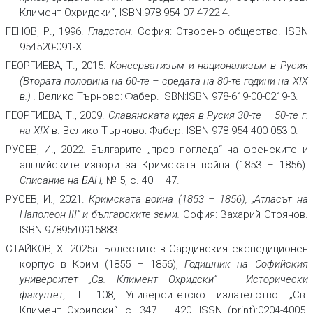
Климент Охридски“, ISBN:978-954-07-4722-4.
ГЕНОВ, Р., 1996.
Гладстон.
София: Отворено общество. ISBN
954520-091-X.
ГЕОРГИЕВА, Т., 2015.
Консерватизъм и национализъм в Русия
(Втората половина на 60-те – средата на 80-те години на XIX
в.)
.
Велико Търново: Фабер. ISBN:ISBN 978-619-00-0219-3.
ГЕОРГИЕВА, Т., 2009.
Славянската идея в Русия 30-те – 50-те г.
на XIX
в. Велико Търново: Фабер. ISBN 978-954-400-053-0.
РУСЕВ, И., 2022. Българите „през погледа“ на френските и
английските извори за Кримската война (1853 – 1856).
Списание на БАН,
№ 5, с. 40 – 47.
РУСЕВ, И., 2021.
Кримската война (1853 – 1856), „Атласът нa
Наполеон III“ и българските земи.
София: Захарий Стоянов.
ISBN 9789540915883.
СТАЙКОВ, Х. 2025a. Болестите в Сардинския експедиционен
корпус в Крим (1855 – 1856),
Годишник на Софийския
университет „Св. Климент Охридски“ – Исторически
факултет,
Т. 108, Университетско издателство „Св.
Климент Охридски“, с. 347 – 420, ISSN (print):0204-4005,