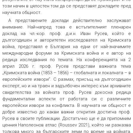
този начин в цялостен том да се представят докладите пред
научната общност.
А представените доклади действително заслужават
внимание. Най-напред това е встъпителният пленарен
доклад на чл.-кор. проф. д.и.н. Иван Русев, който е
дългогодишен и авторитетен изследовател на Кримската
война, представял е България на едни от най-значимите
международни форуми за Кримската война и е автор на
редица изследвания по темата. На конференцията на 2
април 2026 г. проф. Русев представи важната тема
„Кримската война (1853 – 1856) – глобалната и локалната – в
европейските извори“. С размах, присъщ на дългогодишен
експерт, но и на траен и задълбочен интерес към архивните
свидетелства за войната проф. Русев докосна редица
фундаментални аспекти от работата си с различните
европейски извори за конфликта. В научната ни общност е
добре известно до какви важни открития достигна проф.
Русев в своите публикации. Достатъчно ще е да припомним
ценния Наполеонов атлас (Roussev 2021), който ни разказва
толкова много за българските земи по време на войната,