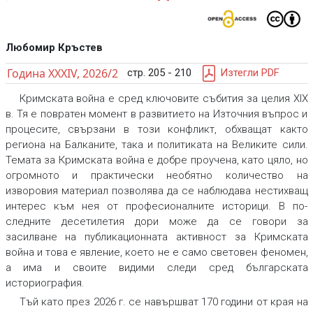
Любомир Кръстев
Година XXXIV, 2026/2
стр. 205 - 210
Изтегли PDF
Кримската война е сред ключовите събития за целия XIX
в. Тя е повратен момент в развитието на Източния въпрос и
процесите, свързани в този конфликт, обхващат както
региона на Балканите, така и политиката на Великите сили.
Темата за Кримската война е добре проучена, като цяло, но
огромното и практически необятно количество на
изворовия материал позволява да се наблюдава нестихващ
интерес към нея от професионалните историци. В по-
следните десетилетия дори може да се говори за
засилване на публикационната активност за Кримската
война и това е явление, което не е само световен феномен,
а има и своите видими следи сред българската
историография.
Тъй като през 2026 г. се навършват 170 години от края на