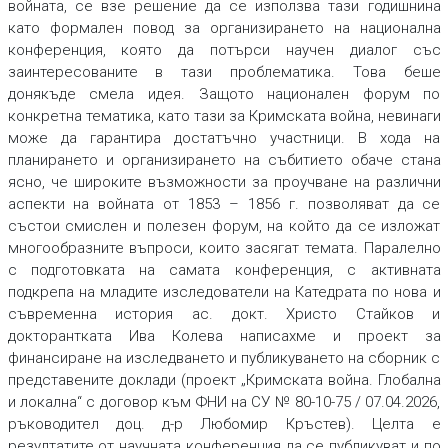
войната, се взе решение да се използва тази годишнина
като формален повод за организирането на национална
конференция, която да потърси научен диалог със
заинтересованите в тази проблематика. Това беше
донякъде смела идея. Защото национален форум по
конкретна тематика, като тази за Кримската война, невинаги
може да гарантира достатъчно участници. В хода на
планирането и организирането на събитието обаче стана
ясно, че широките възможности за проучване на различни
аспекти на войната от 1853 – 1856 г. позволяват да се
състои смислен и полезен форум, на който да се изложат
многообразните въпроси, които засягат темата. Паралелно
с подготовката на самата конференция, с активната
подкрепа на младите изследователи на Катедрата по нова и
съвременна история ас. докт. Христо Стайков и
докторантката Ива Колева написахме и проект за
финансиране на изследването и публикуването на сборник с
представените доклади (проект „Кримската война. Глобална
и локална“ с договор към ФНИ на СУ № 80-10-75 / 07.04.2026,
ръководител доц. д-р Любомир Кръстев). Целта е
резултатите от научната конференция да се публикуват и по