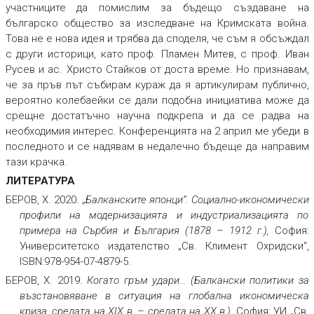
участниците да помислим за бъдещо създаване на
българско общество за изследване на Кримската война.
Това не е нова идея и трябва да споделя, че съм я обсъждал
с други историци, като проф. Пламен Митев, с проф. Иван
Русев и ас. Христо Стайков от доста време. Но признавам,
че за пръв път събирам кураж да я артикулирам публично,
вероятно колебаейки се дали подобна инициатива може да
срещне достатъчно научна подкрепа и да се радва на
необходимия интерес. Конференцията на 2 април ме убеди в
последното и се надявам в недалечно бъдеще да направим
тази крачка.
ЛИТЕРАТУРА
БЕРОВ, Х. 2020.
„Балканските японци“. Социално-икономически
профили на модернизацията и индустриализацията по
примера на Сърбия и България (1878 – 1912 г.),
София:
Университетско издателство „Св. Климент Охридски“,
ISBN:978-954-07-4879-5.
БЕРОВ, Х. 2019.
Когато гръм удари… (Балкански политики за
възстановяване в ситуация на глобална икономическа
криза, средата на XIX в. – средата на XX в.).
София: УИ „Св.