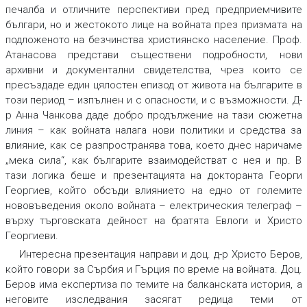
печалба и отличните перспективи пред предприемчивите
българи, но и жестокото лице на войната през призмата на
подложеното на безчинства християнско население. Проф.
Атанасова представи съществени подробности, нови
архивни и документални свидетелства, чрез които се
пресъздаде един цялостен епизод от живота на българите в
този период – изпълнен и с опасности, и с възможности. Д-
р Анна Чанкова даде добро продължение на тази сюжетна
линия – как войната налага нови политики и средства за
влияние, как се разпространява това, което днес наричаме
„мека сила“, как българите взаимодействат с нея и пр. В
тази логика беше и презентацията на докторанта Георги
Георгиев, който обсъди влиянието на едно от големите
нововъведения около войната – електрическия телеграф –
върху търговската дейност на братята Евлоги и Христо
Георгиеви.
Интересна презентация направи и доц. д-р Христо Беров,
който говори за Сърбия и Гърция по време на войната. Доц.
Беров има експертиза по темите на балканската история, а
неговите изследвания засягат редица теми от