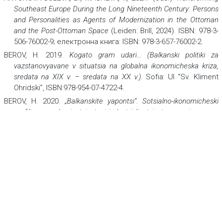
Southeast Europe During the Long Nineteenth Century: Persons
and Personalities as Agents of Modernization in the Ottoman
and the Post-Ottoman Space
(Leiden: Brill, 2024). ISBN: 978-3-
506-76002-9; електронна книга: ISBN: 978-3-657-76002-2.
BEROV, H. 2019.
Kogato gram udari… (Balkanski politiki za
vazstanovyavane v situatsia na globalna ikonomicheska kriza,
sredata na XIX v. – sredata na XX v.).
Sofia: UI “Sv. Kliment
Ohridski”, ISBN:978-954-07-4722-4.
BEROV, H. 2020.
„Balkanskite yapontsi“. Sotsialno-ikonomicheski
profili na modernizatsiyata i industrializatsiyata po primera na
Sarbia i Bulgaria (1878 – 1912 g
.), Sofia: Universitetsko
izdatelstvo “Sv. Kliment Ohridski”, ISBN:978-954-07-4879-5.
GENOV, R., 1996.
Gladston
.
Sofia: Otvoreno obshtestvo. ISBN 954-
520091-X.
GEORGIEVA, T., 2009.
Slavyanskata ideya v Rusia 30-te – 50-te g.
na XIX v
.
Veliko Tarnovo: Faber. ISBN 978-954-400-053-0.
GEORGIEVA, T., 2015.
Konservatizam i natsionalizam v Rusia
(Vtorata polovina na 60-te – sredata na 80-te godini na XIX v.)
Veliko Tarnovo: Faber. ISBN:ISBN 978-619-00-0219-3.