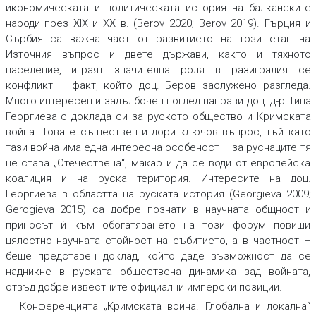
икономическата и политическата история на балканските
народи през XIX и XX в. (Berov 2020; Berov 2019). Гърция и
Сърбия са важна част от развитието на този етап на
Източния въпрос и двете държави, както и тяхното
население, играят значителна роля в разигралия се
конфликт – факт, който доц. Беров заслужено разгледа.
Много интересен и задълбочен поглед направи доц. д-р Тина
Георгиева с доклада си за руското общество и Кримската
война. Това е съществен и дори ключов въпрос, тъй като
тази война има една интересна особеност – за руснаците тя
не става „Отечествена“, макар и да се води от европейска
коалиция и на руска територия. Интересите на доц.
Георгиева в областта на руската история (Georgieva 2009;
Gerogieva 2015) са добре познати в научната общност и
приносът ѝ към обогатяването на този форум повиши
цялостно научната стойност на събитието, а в частност –
беше представен доклад, който даде възможност да се
надникне в руската обществена динамика зад войната,
отвъд добре известните официални имперски позиции.
Конференцията „Кримската война. Глобална и локална“