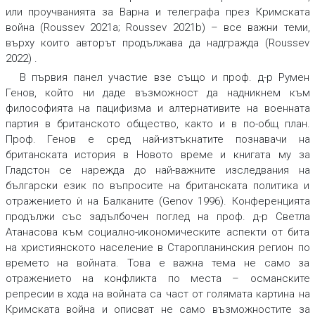
или проучванията за Варна и телеграфа през Кримската
война (Roussev 2021a; Roussev 2021b) – все важни теми,
върху които авторът продължава да надгражда (Roussev
2022) .
В първия панел участие взе също и проф. д-р Румен
Генов, който ни даде възможност да надникнем към
философията на пацифизма и алтернативите на военната
партия в британското общество, както и в по-общ план.
Проф. Генов е сред най-изтъкнатите познавачи на
британската история в Новото време и книгата му за
Гладстон се нарежда до най-важните изследвания на
български език по въпросите на британската политика и
отражението ѝ на Балканите (Genov 1996). Конференцията
продължи със задълбочен поглед на проф. д-р Светла
Атанасова към социално-икономическите аспекти от бита
на християнското население в Старопланинския регион по
времето на войната. Това е важна тема не само за
отражението на конфликта по места – османските
репресии в хода на войната са част от голямата картина на
Кримската война и описват не само възможностите за