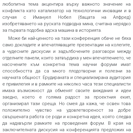
любопитна тема акцентира върху важното значение на
конфликта като катализатор на технологични иновации и в
случая с Имануел Нобел (бащата на Алфред)
изобретяването на руската подводна мина, считана нерядко
за първата подобна адска машина в историята.
Може би най-ценното на тази конференция обаче не бяха
само докладите и впечатляващите презентации на колегите,
а чудесните дискусии и задълбочените разговори между
отделните панели, които затвърдиха у мен впечатлението, че
насочените към конкретна тема научни форуми имат
способността да са много плодотворни и полезни за
научната общност. Ерудираната и специализирана аудитория
е привилегия и в рамките на няколко часа тези специалисти
имаха възможност да обменят своите виждания и идеи
заедно, което е голяма радост за проектния екип,
организирал тази среща. Но смея да кажа, че освен това
положително чувство на удовлетвореност за добре
свършената работа се роди и конкретна идея, която следва
да надхвърли рамките на проведения форум. В края на
заключителната дискусия на конференцията предложих на