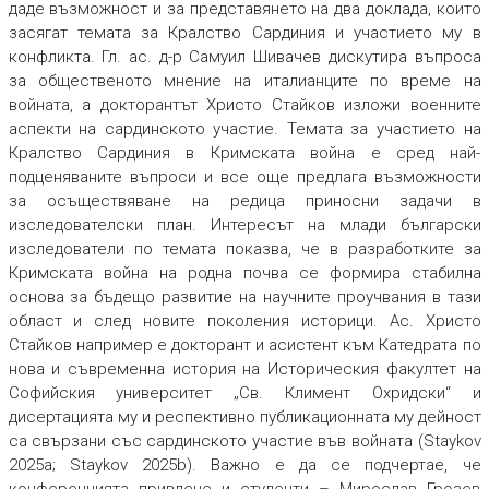
даде възможност и за представянето на два доклада, които
засягат темата за Кралство Сардиния и участието му в
конфликта. Гл. ас. д-р Самуил Шивачев дискутира въпроса
за общественото мнение на италианците по време на
войната, а докторантът Христо Стайков изложи военните
аспекти на сардинското участие. Темата за участието на
Кралство Сардиния в Кримската война е сред най-
подценяваните въпроси и все още предлага възможности
за осъществяване на редица приносни задачи в
изследователски план. Интересът на млади български
изследователи по темата показва, че в разработките за
Кримската война на родна почва се формира стабилна
основа за бъдещо развитие на научните проучвания в тази
област и след новите поколения историци. Ас. Христо
Стайков например е докторант и асистент към Катедрата по
нова и съвременна история на Историческия факултет на
Софийския университет „Св. Климент Охридски“ и
дисертацията му и респективно публикационната му дейност
са свързани със сардинското участие във войната (Staykov
2025a; Staykov 2025b). Важно е да се подчертае, че