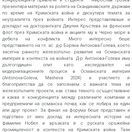
конференцията привлече и студенти – Мирослав Грозев
презентира материал за ролята на Скандинавските държави
по време на Кримската война и дискутира темата за
неутралитета през войната. Интерес представляваше и
докладът на докторантката Джулия Кръстева за френския
флот през Кримската война и акциите му в Черно море в
дебюта на конфликта. Много интересно беше
представянето на гл. ас. д-р Боряна Антонова-Голева, което
засегна ранното железопътно развитие на Османската
империя в контекста на войната. Д-р Антонова-Голева има
дългогодишен опит като изследовател на
модернизационните процеси в Османската империя
(Antonova-Goleva, Masheva 2024) и участието ѝ
благоприятства да се запознаем с важната тема за
железопътните проекти, как става тяхното осъществяване
и каква е конкуренцията между различните компании и
предприемачи на османска почва, как се лобира за един
или друг проект. За финал на форума беше представен и
подготвен от мен доклад за интересната история на
фамилия Нобел и връзката ѝ с руската оръжейна
промишленост в контекста на Кримската война. Тази