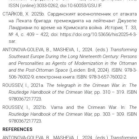
ISSN (online):3033-0262, doi:10.60053/GSU.IF.
СТАЙКОВ, Х. 2025b. Сардинският военнопленник от атаката
на Леката бригада: премеждията на лейтенант Джузепе
Ландриани по време на Кримската война.
История
,
Т. 33,
№ 4, с. 409 – 422, doi: https://doi.org/10.53656/his2025-4-3-
sar.
ANTONOVA-GOLEVA, B., MASHEVA, I., 2024. (eds.)
Transforming
Southeast Europe During the Long Nineteenth Century: Persons
and Personalities as Agents of Modernization in the Ottoman
and the Post-Ottoman Space
(Leiden: Brill, 2024). ISBN: 978-3-
506-76002-9; електронна книга: ISBN: 978-3-657-76002-2.
ROUSSEV, I., 2021а.
The telegraph in the Crimean War. in: The
Routledge Handbook of the Crimean War,
рр. 310 – 319. ISBN
9780367217723.
ROUSSEV, I., 2021b. Varna and the Crimean War. In:
The
Routledge Handbook of the Crimean War,
рр. 303 – 309. ISBN
9780367217723.
REFERENCES
ANTONOVA-GOLEVA, B., MASHEVA, I., 2024. (eds.)
Transforming