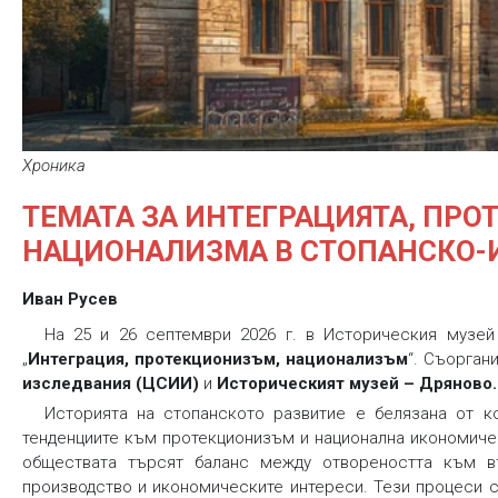
Хроника
ТЕМАТА ЗА ИНТЕГРАЦИЯТА, ПР
НАЦИОНАЛИЗМА В СТОПАНСКО-
Иван Русев
На 25 и 26 септември 2026 г. в Историческия музе
„
Интеграция, протекционизъм, национализъм
“. Съорган
изследвания (ЦСИИ)
и
Историческият музей – Дряново
.
Историята на стопанското развитие е белязана от к
тенденциите към протекционизъм и национална икономиче
обществата търсят баланс между отвореността към в
производство и икономическите интереси. Тези процеси с