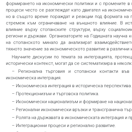
формирането на икономически политики и с промените в 
процеси често се разглеждат като двигател на икономиче
но в същото време пораждат и реакции под формата на п
стремеж към ограничаване на външното влияние. В ист
влияние върху стопанските структури, върху социалнои
региони и държави. Организаторите на Годишната научна
на стопанското минало да анализират взаимодействиет
тяхното значение за икономическото развитие в различни 
Научните дискусии по темата за интеграцията, протек
исторически контекст, могат да се систематизира в някол
– Регионална търговия и стопански контакти във
икономическа интеграция.
– Икономическа интеграция в историческа перспектива.
– Протекционизъм и търговска политика.
– Икономически национализъм и формиране на национал
– Регионални икономически връзки и трансгранична тър
– Ролята на държавата в икономическата интеграция и 
– Интеграционни процеси и регионално развитие.