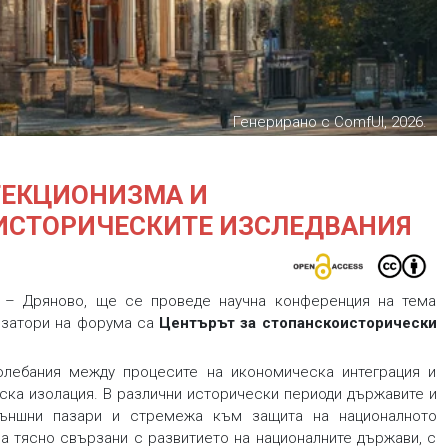
Генерирано с ComfUI, 2026.
ОТЕКЦИОНИЗМА И
ИСТОРИЧЕСКИТЕ ИЗСЛЕДВАНИЯ
й – Дряново, ще се проведе научна конференция на тема
изатори на форума са
Центърът за стопанскоисторически
олебания между процесите на икономическа интеграция и
ска изолация. В различни исторически периоди държавите и
ъншни пазари и стремежа към защита на националното
а тясно свързани с развитието на националните държави, с