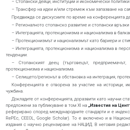
– Стопански дейци, институции и икономически политики
– Трансфер на идеи и/или стремеж към запазване на са
Предвижда се дискусиите по време на конференцията да
– Регионалното стопанско развитие и стопански връзки
– Интеграцията, протекционизма и национализма в балка
– Протекционизмът и национализмът като бариери и ст
– Интеграцията, протекционизма и национализма в персп
тенденции.
– Стопанският деец (търговецът, предприемачът,
протекционизма и национализма.
– Селището/регионът в обстановка на интеграция, прот
Конференцията е отворена за участие на историци, ик
чужбина.
Докладите от конференцията, доразвити като научни ст
предложени за публикуване в том XI на
„Известия на Цент
реферирано според международните стандарти и е индекси
RePEc, CEEOL, Google Scholar). То е включено и в Наци
издания с научно рецензиране на НАЦИД. В неговия редак