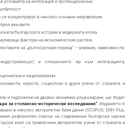
 в условията на интеграция и протекционизъм.
мобитност.
 се концентрират в няколко основни направления.
 през вековете.
нската/българската история в модерната епоха.
имулиращи фактори на икономическия растеж.
ективата на „дългосрочния период“ – влияния, зависимости,
 индустриалецът) и отношението му към интеграцията,
екционизъм и национализъм.
ономисти, юристи, социолози и други учени от страната и
атии и подложени на двойно анонимно рецензиране, ще бъдат
ъра за стопанско-исторически изследвания“
.
Изданието е
рано в няколко авторитетни бази данни (SCOPUS, ERIH Plus,
оналния референтен списък на съвременни български научни
торски екип са привлечени авторитетни учени от страната и