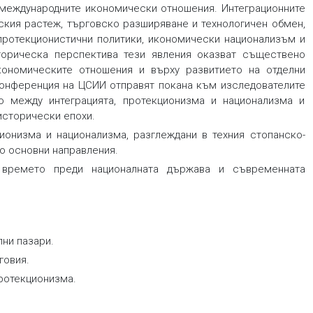
международните икономически отношения. Интеграционните
ския растеж, търговско разширяване и технологичен обмен,
ротекционистични политики, икономически национализъм и
орическа перспектива тези явления оказват съществено
кономическите отношения и върху развитието на отделни
 конференция на ЦСИИ отправят покана към изследователите
о между интеграцията, протекционизма и национализма и
исторически епохи.
ционизма и национализма, разглеждани в техния стопанско-
ко основни направления.
 времето преди националната държава и съвременната
ни пазари.
говия.
протекционизма.