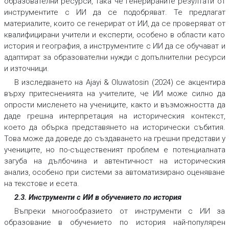
образователни ресурси, така че генерираните резултати от
инструментите с ИИ да се подобряват. Те предлагат
материалите, които се генерират от ИИ, да се проверяват от
квалифицирани учители и експерти, особено в области като
история и география, а инструментите с ИИ да се обучават и
адаптират за образователни нужди с допълнителни ресурси
и източници.
В изследването на Ajayi & Oluwatosin (2024) се акцентира
върху притесненията на учителите, че ИИ може силно да
опрости мисленето на учениците, както и възможността да
даде грешна интерпретация на историческия контекст,
което да обърка представянето на исторически събития.
Това може да доведе до създаването на грешни представи у
учениците, но по-същественият проблем е потенциалната
загуба на дълбочина и автентичност на историческия
анализ, особено при системи за автоматизирано оценяване
на текстове и есета.
2.3. Инструменти с ИИ в обучението по история
Въпреки многообразието от инструменти с ИИ за
образование в обучението по история най-популярен