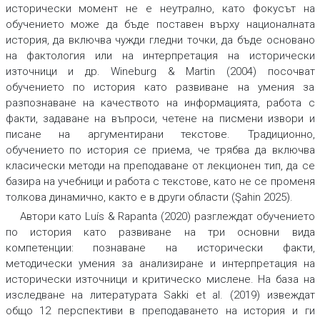
исторически момент не е неутрално, като фокусът на
обучението може да бъде поставен върху националната
история, да включва чужди гледни точки, да бъде основано
на фактология или на интерпретация на исторически
източници и др. Wineburg & Martin (2004) посочват
обучението по история като развиване на умения за
разпознаване на качеството на информацията, работа с
факти, задаване на въпроси, четене на писмени извори и
писане на аргументирани текстове. Традиционно,
обучението по история се приема, че трябва да включва
класически методи на преподаване от лекционен тип, да се
базира на учебници и работа с текстове, като не се променя
толкова динамично, както е в други области (Şahin 2025).
Автори като Luís & Rapanta (2020) разглеждат обучението
по история като развиване на три основни вида
компетенции: познаване на исторически факти,
методически умения за анализиране и интерпретация на
исторически източници и критическо мислене. На база на
изследване на литературата Sakki et al. (2019) извеждат
общо 12 перспективи в преподаването на история и ги