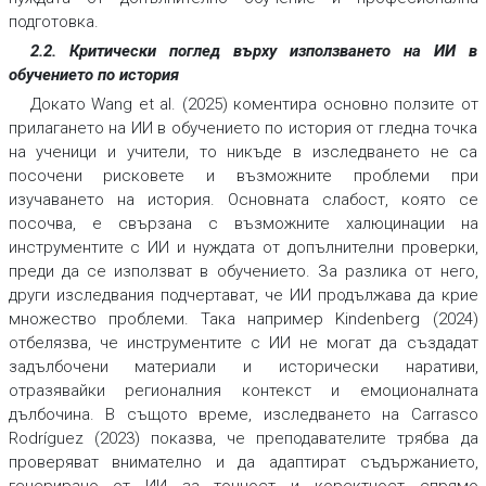
подготовка.
2.2. Критически поглед върху използването на ИИ в
обучението по история
Докато Wang et al. (2025) коментира основно ползите от
прилагането на ИИ в обучението по история от гледна точка
на ученици и учители, то никъде в изследването не са
посочени рисковете и възможните проблеми при
изучаването на история. Основната слабост, която се
посочва, е свързана с възможните халюцинации на
инструментите с ИИ и нуждата от допълнителни проверки,
преди да се използват в обучението. За разлика от него,
други изследвания подчертават, че ИИ продължава да крие
множество проблеми. Така например Kindenberg (2024)
отбелязва, че инструментите с ИИ не могат да създадат
задълбочени материали и исторически наративи,
отразявайки регионалния контекст и емоционалната
дълбочина. В същото време, изследването на Carrasco
Rodríguez (2023) показва, че преподавателите трябва да
проверяват внимателно и да адаптират съдържанието,