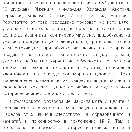
съпоставят с личните нагласи и виждания на 633 учители от
10 държави (Франция, Финландия, Холандия, Австрия,
Германия, Беларус, Сърбия, Израел, Италия, Естония).
Резултатите от това изследване показват, че като цяло,
учителите по история считат, че сред най-важните за тях
цели е да възпитават критическо мислене, придобиване на
умения за аргументация и дискутиране, критически поглед
към източниците, придобиване на знания по история и
създаване на интерес към историята. От друга страна,
учителите най-малко вярват, че обучението по история
трябва да развива патриотични чувства, национална
идентичност или определени морални ценности. Това
изследване е показателно за съществуващите нагласи в
европейски контекст да не се набляга върху различни
исторически интерпретации и гледни точки.
В българското образование изискванията и целите в
преподаването по история и цивилизации са определени от
Наредба №5 на Министерството на образованието и
4
науката
, и по-конкретно в приложение №9. Там е
отбелязано, че предметът история и цивилизации е в