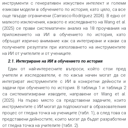
инструменти с генеративен изкуствен интелект и големи
езикови модели в обучението по история, като цяло, са все
още твърде ограничени (Carrasco-Rodríguez 2024). В едно от
малкото изключения, каквото е изследването на Wang et al.
(2025) се прави систематичен анализ на 18 проучвания на
приложението на ИИ в обучението по история, като
обръщат изрично внимание как са интегрирани и какви са
получените резултати при използването на инструментите
на ИИ от учителите и от учениците.
2.1. Интегриране на ИИ в обучението по история
Един от най-интересните въпроси, който стои пред
учители и изследователи, е по какъв начин могат да се
интегрират инструментите с ИИ в конкретни дейности и
задачи при обучението по история. В таблица 1 и таблица 2
са систематизирани изводите, направени от Wang et al.
(2025). На първо място са представени задачите, които
инструментите с ИИ могат да подпомогнат в образователния
процес от гледна точка на учениците (табл. 1), а след това са
представени дейностите, които могат да бъдат разработени
от гледна точка на учителите (табл. 2).