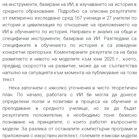
на инструменти, базирани на ИИ, в изучаването на история в
средното образование. Подробно са описани резултатите
от емпирично изследване сред 167 ученици и 27 учители по
история и цивилизация по отношение на приложението на
ИИ в обучението по история. Направен е анализ на общи и
специфични инструменти, базирани на ИИ. Разгледани са
спецификите в обучението по история и са изведени
конкретни препоръки. Коментираните резултати са на база
развитието и нивото на моделите към юни 2025 г., което,
предвид скоростта на развитие, може да не съответства
напълно на ситуацията към момента на публикуване на този
текст.
Нека започнем с няколко уточнения в чисто теоретичен
план. По начало, работата с ИИ би могла да донесе
определени ползи и позитиви в процеса на обучение и
преподаване в средното училище, но за да бъдат
резултатите положителни, е необходимо поне базисно
познаване на принципите, с които работят въпросните
модели. За разлика от останалите компютърни програми и
приложения с изкуствен интелект, големите езикови модели