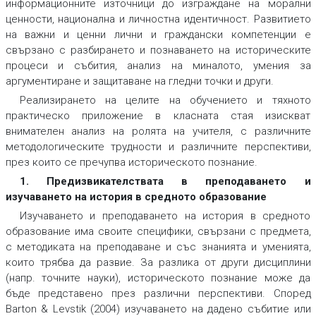
информационните източници до изграждане на морални
ценности, национална и личностна идентичност. Развитието
на важни и ценни лични и граждански компетенции е
свързано с разбирането и познаването на историческите
процеси и събития, анализ на миналото, умения за
аргументиране и защитаване на гледни точки и други.
Реализирането на целите на обучението и тяхното
практическо приложение в класната стая изискват
внимателен анализ на ролята на учителя, с различните
методологическите трудности и различните перспективи,
през които се пречупва историческото познание.
1. Предизвикателствата в преподаването и
изучаването на история в средното образование
Изучаването и преподаването на история в средното
образование има своите специфики, свързани с предмета,
с методиката на преподаване и със знанията и уменията,
които трябва да развие. За разлика от други дисциплини
(напр. точните науки), историческото познание може да
бъде представено през различни перспективи. Според
Barton & Levstik (2004) изучаването на дадено събитие или