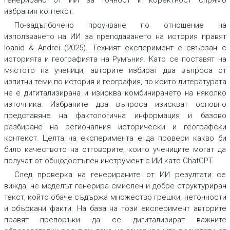
генерирано от ИИ за точност и коректност спрямо
избрания контекст.
По-задълбочено проучване по отношение на
използването на ИИ за преподаването на история правят
Ioanid & Andrei (2025). Техният експеримент е свързан с
историята и географията на Румъния. Като се поставят на
мястото на ученици, авторите избират два въпроса от
изпитни теми по история и география, по които литературата
не е дигитализирана и изисква комбинирането на няколко
източника. Избраните два въпроса изискват основно
представяне на фактологична информация и базово
разбиране на регионалния исторически и географски
контекст. Целта на експеримента е да провери какво би
било качеството на отговорите, които учениците могат да
получат от общодостъпен инструмент с ИИ като ChatGPT.
След проверка на генерираните от ИИ резултати се
вижда, че моделът генерира смислен и добре структуриран
текст, който обаче съдържа множество грешки, неточности
и объркани факти. На база на този експеримент авторите
правят препоръки да се дигитализират важните