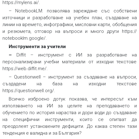
https://mylens.ai/.
– NotebookLM: позволява зареждане със собствени
източници и разработване на учебен план, създаване на
линии на времето, инфографики, мисловни карти, обобщения
и резюмета, отговор на въпроси и много други https://
notebooklm.google/.
Инструменти за учители
–
Diffit – инструмент с ИИ за разработване на
персонализирани учебни материали от изходни текстове
https://web.diffit.me/.
– Questionwell – инструмент за създаване на въпроси,
създадени на база на изходни текстове
https://questionwell.org/.
Всичко изброено дотук показва, че интересът към
използването на ИИ за целите на преподаването и
обучението по история нараства и дори води до създаване
на специфични инструменти, които се опитват да
преодолеят установените дефицити. До каква степен тази
тенденция е валидна и за България?