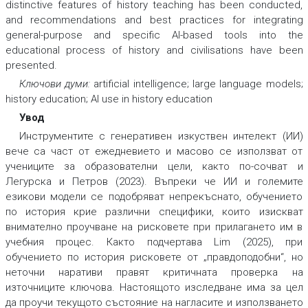
distinctive features of history teaching has been conducted,
and recommendations and best practices for integrating
general-purpose and specific AI-based tools into the
educational process of history and civilisations have been
presented.
Ключови думи:
artificial intelligence; large language models;
history education; AI use in history education
Увод
Инструментите с генеративен изкуствен интелект (ИИ)
вече са част от ежедневието и масово се използват от
учениците за образователни цели, както по-сочват и
Легурска и Петров (2023). Въпреки че ИИ и големите
езикови модели се подобряват непрекъснато, обучението
по история крие различни специфики, които изискват
внимателно проучване на рисковете при прилагането им в
учебния процес. Както подчертава Lim (2025), при
обучението по история рисковете от „правдоподобни“, но
неточни наративи правят критичната проверка на
източниците ключова. Настоящото изследване има за цел
да проучи текущото състояние на нагласите и използването