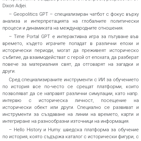
Dixon Adjei.
– Geopolitics GPT – специализиран чатбот с фокус върху
анализа и интерпретацията на глобалните политически
процеси и динамиката на международните отношения.
– Time Portal GPT е интерактивна игра за пътуване във
времето, където играчите попадат в различни епохи и
исторически периоди, могат да преживеят историческо
събитие, да взаимодействат с герой от епохата, да разберат
повече за материалния свят, да отговарят на загадки и
други.
Сред специализираните инструменти с ИИ за обучението
по история все по-често се срещат платформи, които
позволяват да се направят различни симулации, като напр.
интервю с историческа личност, посещение на
исторически обект или други. Специално се развиват и
инструменти за създаване на линии на времето, карти и
интегриране на разнообразни източници на информация.
– Hello History и Humy: шведска платформа за обучение
по история, която съдържа каталог с исторически фигури, с