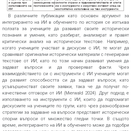
и оценка при
самооценка на
силните страни и пре
дизвикате
лстват
а о
т опита
използв
ане
то на
постиженията
им с инстру
менти с изкуствен инте
лект след са
-
ИИ
мостоят
е
лно използв
ане на те
зи инстру
менти. 
В различните публикации като основен аргумент за
интегрирането на ИИ в обучението по история се изтъква
ползата за учениците да развиват своите исторически
познания и умения, като разбират, анализират и правят
критически анализ на исторически текстове. Например,
когато учениците участват в дискусии с ИИ, те могат да
сравняват оригинални исторически материали с генерирани
текстове от ИИ, като по този начин развиват умения да
задават въпроси и да проверяват факти. Чрез
взаимодействието си с инструменти с ИИ учениците могат
да развият способността си да задават въпроси, като
усъвършенстват своите заявки, така че да получат по-
качествени отговори от ИИ (Mierwald 2024). Друг подход е
използването на инструменти с ИИ, които да подпомагат
дискусиите на учениците по групи, като чрез разнообразни
стратегии за задаване на въпроси представят исторически
спорни въпроси от множество гледни точки. В същото
време, интегрирането на ИИ в обучението може да подобри