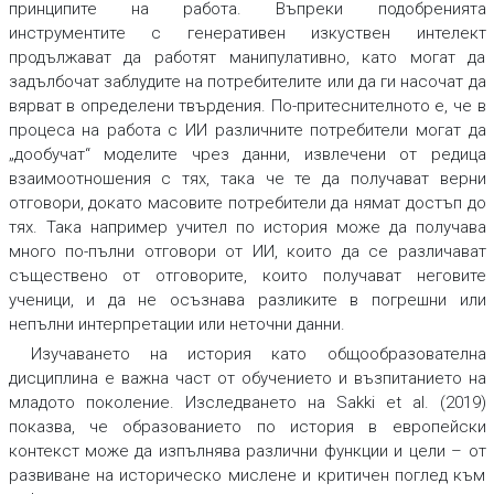
принципите на работа. Въпреки подобренията
инструментите с генеративен изкуствен интелект
продължават да работят манипулативно, като могат да
задълбочат заблудите на потребителите или да ги насочат да
вярват в определени твърдения. По-притеснителното е, че в
процеса на работа с ИИ различните потребители могат да
„дообучат“ моделите чрез данни, извлечени от редица
взаимоотношения с тях, така че те да получават верни
отговори, докато масовите потребители да нямат достъп до
тях. Така например учител по история може да получава
много по-пълни отговори от ИИ, които да се различават
съществено от отговорите, които получават неговите
ученици, и да не осъзнава разликите в погрешни или
непълни интерпретации или неточни данни.
Изучаването на история като общообразователна
дисциплина е важна част от обучението и възпитанието на
младото поколение. Изследването на Sakki et al. (2019)
показва, че образованието по история в европейски
контекст може да изпълнява различни функции и цели – от
развиване на историческо мислене и критичен поглед към