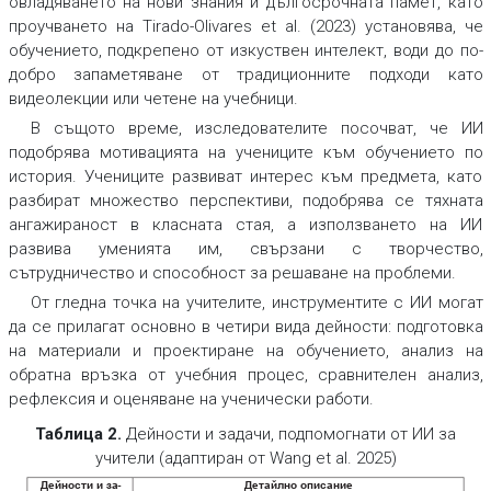
овладяването на нови знания и дългосрочната памет, като
проучването на Tirado-Olivares et al. (2023) установява, че
обучението, подкрепено от изкуствен интелект, води до по-
добро запаметяване от традиционните подходи като
видеолекции или четене на учебници.
В същото време, изследователите посочват, че ИИ
подобрява мотивацията на учениците към обучението по
история. Учениците развиват интерес към предмета, като
разбират множество перспективи, подобрява се тяхната
ангажираност в класната стая, а използването на ИИ
развива уменията им, свързани с творчество,
сътрудничество и способност за решаване на проблеми.
От гледна точка на учителите, инструментите с ИИ могат
да се прилагат основно в четири вида дейности: подготовка
на материали и проектиране на обучението, анализ на
обратна връзка от учебния процес, сравнителен анализ,
рефлексия и оценяване на ученически работи.
Таблица 2.
Дейности и задачи, подпомогнати от ИИ за
учители (адаптиран от Wang et al. 2025)
Дейности и за
Детайлно описание
-