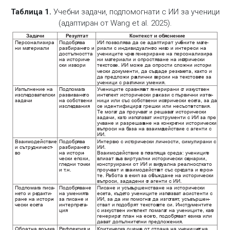
Таблица 1.
Учебни задачи, подпомогнати с ИИ за ученици
(адаптиран от Wang et al. 2025).
Зада
чи
Р
езу
лтат
Контекст и об
яснение
Персонализира
-
Подобр
ява
ИИ позв
оляв
а да се адаптират уче
бните ма
те
-
ни ма
териали
разбиране
то и
риали с индивидуално
то нив
о и интереси на
достъпността
учениците чре
з г
енериране на персонализира
-
на историче
-
ни ма
териали и опростяване на ист
орически
ски извори
текстов
е. ИИ може да опрости сложни истори
-
чески документи, да съз
даде резю
ме
та, как
то и
да предложи ра
злични в
ерсии на текстове
те за
ученици с раз
лични умения. 
Изпълнение на
Подпомаг
а
Учениците сравняв
ат г
енерирани о
т изкуствен
изсле
дова
те
лски
развиване
то
инте
лек
т исторически ра
зк
ази с първични изто
ч
-
задачи
на собствени
ници или със собствени ист
орически есе
та, за да
изсле
двания
се идентифицира
т грешки или несъотв
е
тствия. 
Т
е мога
т да проучва
т и решава
т исторически
задачи, кат
о изпо
лзва
т инструменти с ИИ за про
-
учване и разрешав
ане на конкре
тни исторически
действие с агенти с
в
ъпроси на б
аза на взаимо
ИИ. 
Взаимодействие
Подобр
ява
Интервю с ист
орически личности, симулирани с
и сътру
дничест
-
разбиране
то
ИИ. 
Взаимодействие в по
во
на истори
-
тапяща среда: ученицит
е
чески епохи, 
в
лизат в
ъв виртуални исторически сц
енарии, 
гле
дни точки
конструирани от ИИ и вир
т
уална реалност
, к
ато
заимодейств
и т
.н. 
проучв
ат и в
ат със сре
дата и г
ерои
-
те. Р
абота в екип за об
съждане на исторически
в
ъпроси, зададени о
т агенти с ИИ. 
Подпомаг
а писа
-
Подобр
яване
Писане и усъв
ършенстване на исторически
не
то и ре
дакти
-
на уменият
а
есе
та, къде
то учениците изпо
лзва
т асистенти с
ране на истори
-
за писане и
ИИ, за да им помогна
т да изго
твят
, усъв
ършен
-
чески есе
та
интерпре
та
-
ства
т и по
добрят текстов
е
те си. Инстр
ументите
ция
с изкуствен инт
е
лект помага
т на учениците, кат
о
генерира
т план на есет
о, подобр
ява
т е
зик
а или
дава
т допълните
лни предложения. 
Обратна връзка
Р
ефлексия и
Критическа оценк
а от страна на ученицит
е на