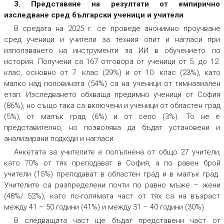
3. Представяне на резултати от емпирично
изследване сред български ученици и учители
В средата на 2025 г. се проведе анонимно проучване
сред ученици и учители за техния опит и нагласи при
използването на инструменти за ИИ в обучението по
история. Получени са 167 отговора от ученици от 5. до 12.
клас, основно от 7. клас (29%) и от 10. клас (23%), като
малко над половината (54%) са на ученици от гимназиален
етап. Изследването обхваща предимно ученици от София
(86%), но също така са включени и ученици от областен град
(5%), от малък град (6%) и от село (3%). То не е
представително, но позволява да бъдат установени и
анализирани подходи и нагласи.
Анкетата за учителите е попълнена от общо 27 учители,
като 70% от тях преподават в София, а по равен брой
учители (15%) преподават в областен град и в малък град.
Учителите са разпределени почти по равно мъже – жени
(48%/ 52%), като по-голямата част от тях са на възраст
между 41 – 50 години (41%) и между 31 – 40 години (30%).
В следващата част ще бъдат представени част от