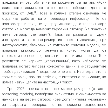
предварителното обучение на моделите са на английски
език, като доминират съществено наборите данни с
3
произход от САЩ
. Това в голяма степен означава, че
моделите работят, като превеждат информация. Те са
програмирани така, че да продължават да отговарят дори
когато не могат да намерят търсения отговор (на практика
няма отговор „не знам“). Така, за разлика от други
инструменти, като например интернет търсачките, при
инструментите, базирани на големите езикови модели, се
появяват множество резултати, които могат да са
фактологично неверни, непълни, неточни или спорни. Тези
резултати се наричат „халюцинации“, като най-често се
появяват, когато липсват конкретни данни, а инструментите
трябва да „измислят“ нещо, което не знаят. Изследването на
този феномен, сам по себе си, е интересно занимание, но
излиза извън целите на настоящия текст.
През 2025 г. появата на т. нар. мислещи модели (от англ.
reasoning models), подобрява значително възможността за
намиране на верен отговор чрез допълнителни механизми
за вътрешна проверка, но не променя съществено