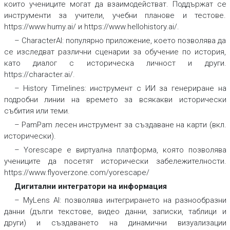
които учениците могат да взаимодействат. Поддържат се
инструменти за учители, учебни планове и тестове.
https://www.humy.ai/ и https://www.hellohistory.ai/.
– CharacterAI: популярно приложение, което позволява да
се изследват различни сценарии за обучение по история,
като диалог с историческа личност и други.
https://character.ai/.
– History Timelines: инструмент с ИИ за генериране на
подробни линии на времето за всякакви исторически
събития или теми.
– PamPam лесен инструмент за създаване на карти (вкл.
исторически).
– Yorescape е виртуална платформа, която позволява
учениците да посетят исторически забележителности.
https://www.flyoverzone.com/yorescape/
Дигитални интегратори на информация
– MyLens AI: позволява интегрирането на разнообразни
данни (дълги текстове, видео данни, записки, таблици и
други) и създаването на динамични визуализации