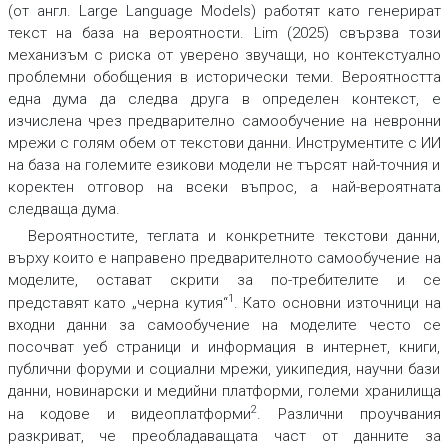
(от англ. Large Language Models) работят като генерират
текст на база на вероятности. Lim (2025) свързва този
механизъм с риска от уверено звучащи, но контекстуално
проблемни обобщения в исторически теми. Вероятността
една дума да следва друга в определен контекст, е
изчислена чрез предварително самообучение на невронни
мрежи с голям обем от текстови данни. Инструментите с ИИ
на база на големите езикови модели не търсят най-точния и
коректен отговор на всеки въпрос, а най-вероятната
следваща дума.
Вероятностите, теглата и конкретните текстови данни,
върху които е направено предварителното самообучение на
моделите, остават скрити за по-требителите и се
1
представят като „черна кутия“
. Като основни източници на
входни данни за самообучение на моделите често се
посочват уеб страници и информация в интернет, книги,
публични форуми и социални мрежи, уикипедия, научни бази
данни, новинарски и медийни платформи, големи хранилища
2
на кодове и видеоплатформи
. Различни проучвания
разкриват, че преобладаващата част от данните за