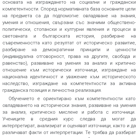
основата на изграждането на социални и граждански
компетентности. Според нормативната база основните цели
на предмета са да подпомогне: овладяване на знания,
умения и отношения, свързани със значими обществено-
политически, стопански и културни явления и процеси в
световната и българската история, разбиране на
съвременността като резултат от историческо развитие,
разбиране на демократични принципи и ценности
(индивидуална отговорност, права на другите, свобода и
равенство), развиване на умения за анализ и критично
отношение към исторически източници, изграждане на
национална идентичност и уважение към историческото
наследство, изграждане на компетентности за активна
гражданска позиция и личностна реализация.
Обучението е ориентирано към компетентности като
овладяването на исторически знания, развиване на умения
за анализ, критическо мислене и работа с източници.
Учениците в средния курс следва да могат да
интерпретират, анализират и оценяват източници, както и да
различават факти от интерпретации. Те трябва да разбират