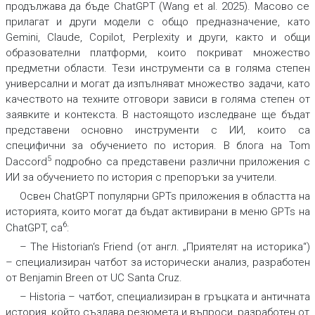
продължава да бъде ChatGPT (Wang et al. 2025). Масово се
прилагат и други модели с общо предназначение, като
Gemini, Claude, Copilot, Perplexity и други, както и общи
образователни платформи, които покриват множество
предметни области. Тези инструменти са в голяма степен
универсални и могат да изпълняват множество задачи, като
качеството на техните отговори зависи в голяма степен от
заявките и контекста. В настоящото изследване ще бъдат
представени основно инструменти с ИИ, които са
специфични за обучението по история. В блога на Tom
5
Daccord
подробно са представени различни приложения с
ИИ за обучението по история с препоръки за учители.
Освен ChatGPT популярни GPTs приложения в областта на
историята, които могат да бъдат активирани в меню GPTs на
6
ChatGPT, са
:
– The Historian‘s Friend (от англ. „Приятелят на историка“)
– специализиран чатбот за исторически анализ, разработен
от Benjamin Breen от UC Santa Cruz.
– Historia – чатбот, специализиран в гръцката и античната
история, който създава резюмета и въпроси, разработен от