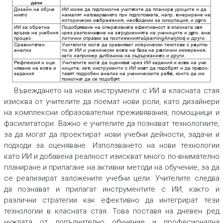
да
чи
Дизайн на обуче
-
ИИ може да по
дпомогне учите
лите да планира
т уроците и да
ние
то
намалят нат
оварв
ане
то при по
дг
от
овк
ат
а, напр. г
енериране на
исторически из
ображения, необ
хо
дими за симулация, и др
уги. 
ИИ за обратна
Подобр
яване на опера
тивна
та ефективност в класната ст
ая
връзк
а на учебния
чрез
разпознав
ане на за
тру
дненията на учениците и др
уги, ана
-
процес
литични справки за постиженията (
Learning
Analytics
) и други. 
Сравните
лен
Учите
лите мога
т да сравняват ист
орически текстове с ре
зулт
а
-
анализ
ти о
т ИИ и ученически есе
та на б
аза на ра
злични измерения, 
като например д
ълбо
чина на съдържание
то и други. 
Р
ефлексия и оце
-
Учите
лите мога
т да оценява
т чрез ИИ задания и есе
та на уче
-
няване на есе
та и
ниците, кат
о инструменти с ИИ мог
ат да по
добрят и да пре
дос
-
задания
тавят по
дробен анализ на ученическите рабо
ти, които да им
помогна
т да се подобр
ят
. 
Въвеждането на нови инструменти с ИИ в класната стая
изисква от учителите да поемат нови роли, като дизайнери
на комплексни образователни преживявания, помощници и
фасилитатори. Важно е учителите да познават технологиите,
за да могат да проектират нови учебни дейности, задачи и
подходи за оценяване. Използването на нови технологии
като ИИ и добавена реалност изискват много по-внимателно
планиране и прилагане на активни методи на обучение, за да
се реализират заложените учебни цели. Учителите следва
да познават и прилагат инструментите с ИИ, както и
различни стратегии как ефективно да интегрират тези
технологии в класната стая. Това поставя на дневен ред
нуждата от допълнително обучение и професионална