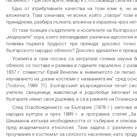
писменост. При българите, макар и с отслабваща сила на св
Едно от атрибутивните качества на този език е, че 
вложената. Това означава, че всеки, който „говори“ този
принадлежи, разбира пълната, вложена и изразена чрез не
От тази позиция създателите и носителите на българскот
„модерните“ хора, които изповядваме различна идеология 
появява първата трудност при превода: доколко точн
българското народно облекло? Доколко адекватен е превод
Усилията в тази посока са натрупали голяма научна 
облекло се поставя и развива в годините паралелно с разв
1837 г. славистът Юрий Венелин в знаменитото си писмо
изучаването на „разни костюми с названията им“ сред ос
(Todorov, 1989: 71). Българският възрожденски печат с
учители, свещеници, живописци и родолюбци започват н
българите нямат своя държава, а са в рамките на Османска
След Освобождението на България (1878 г.) започва и
народна култура и през 1889 г. в програмна статия „За
Шишманов изтъква необходимостта от събиране и описван
пред академичната етнология. Тази задача с различен и
проучвания е костюмът на селското население, като продук