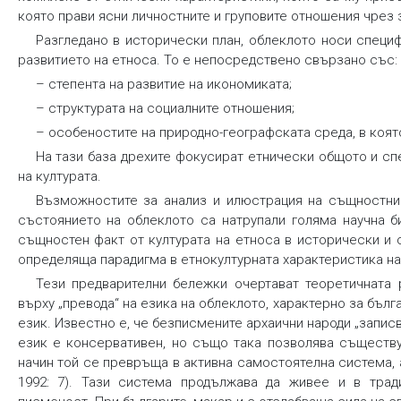
която прави ясни личностните и груповите отношения чрез 
Разгледано в исторически план, облеклото носи специ
развитието на етноса. То е непосредствено свързано със:
– степента на развитие на икономиката;
– структурата на социалните отношения;
– особеностите на природно-географската среда, в коят
На тази база дрехите фокусират етнически общото и сп
на културата.
Възможностите за анализ и илюстрация на същностни
състоянието на облеклото са натрупали голяма научна б
същностен факт от културата на етноса в исторически и с
определяща парадигма в етнокултурната характеристика на
Тези предварителни бележки очертават теоретичната
върху „превода“ на езика на облеклото, характерно за бъл
език. Известно е, че безписмените архаични народи „запис
език е консервативен, но също така позволява съществу
начин той се превръща в активна самостоятелна система, а
1992: 7). Тази система продължава да живее и в тради