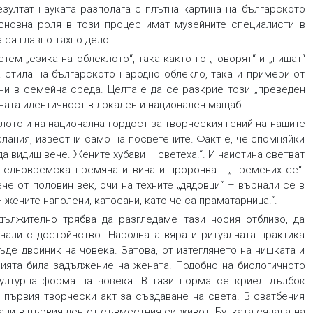
езултат науката разполага с плътна картина на българското
сновна роля в този процес имат музейните специалисти в
 са главно тяхно дело.
ем „езика на облеклото“, така както го „говорят“ и „пишат“
а стила на българското народно облекло, така и примери от
ани в семейна среда. Целта е да се разкрие този „преведен
ната идентичност в локален и национален мащаб.
лото и на национална гордост за творческия гений на нашите
слания, известни само на посветените. Факт е, че спомняйки
да видиш вече. Жените хубави – светеха!“. И наистина светват
а, едновремска премяна и винаги проронват: „Премених се“.
че от половин век, очи на техните „дядовци“ – върнали се в
 жените наполени, катосани, като че са праматарница!“.
дължително трябва да разгледаме тази носия отблизо, да
ичали с достойнство. Народната вяра и ритуалната практика
де двойник на човека. Затова, от изтеглянето на нишката и
сията била задължение на жената. Подобно на биологичното
ултурна форма на човека. В тази норма се криел дълбок
 първия творчески акт за създаване на света. В сватбения
ли в първия ден от съвместния си живот. Булката сядала на