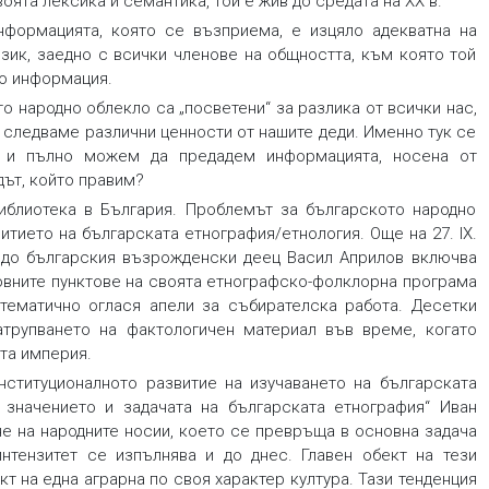
оята лексика и семантика, той е жив до средата на ХХ в.
информацията, която се възприема, е изцяло адекватна на
 език, заедно с всички членове на общността, към която той
го информация.
о народно облекло са „посветени“ за разлика от всички нас,
и следваме различни ценности от нашите деди. Именно тук се
о и пълно можем да предадем информацията, носена от
ът, който правим?
библиотека в България. Проблемът за българското народно
итието на българската етнография/етнология. Още на 27. ІХ.
 до българския възрожденски деец Васил Априлов включва
новните пунктове на своята етнографско-фолклорна програма
истематично оглася апели за събирателска работа. Десетки
атрупването на фактологичен материал във време, когато
та империя.
нституционалното развитие на изучаването на българската
 значението и задачата на българската етнография“ Иван
е на народните носии, което се превръща в основна задача
нтензитет се изпълнява и до днес. Главен обект на тези
т на една аграрна по своя характер култура. Тази тенденция