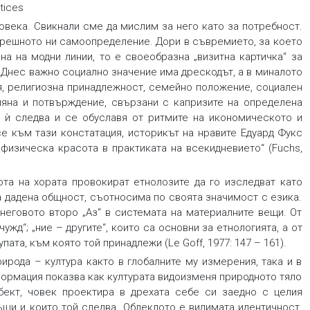
ctices
овека. Свикнали сме да мислим за него като за потребност.
ътрешното ни самоопределение. Дори в съвремието, за което
на на модни линии, то е своеобразна „визитна картичка“ за
. Днес важно социално значение има дрескодът, а в миналото
ия, религиозна принадлежност, семейно положение, социален
мяна и потвърждение, свързани с капризите на определена
а ѝ следва и се обуславя от ритмите на икономическото и
е към тази констатация, историкът на нравите Едуард Фукс
а физическа красота в практиката на всекидневието“ (Fuchs,
та на хората провокират етнолозите да го изследват като
а дадена общност, съотносима по своята значимост с езика.
 неговото второ „Аз“ в системата на материалните вещи. От
ужд“; „ние – другите“, които са основни за етнологията, а от
ата, към която той принадлежи (Le Goff, 1977: 147 – 161).
рода – култура както в глобалните му измерения, така и в
формация показва как културата видоизменя природното тяло
бект, човек проектира в дрехата себе си заедно с целия
ъщи и които той следва. Облеклото е видимата идентичност,