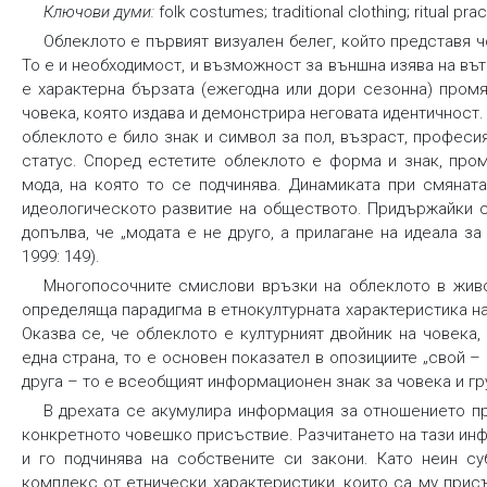
Ключови думи:
folk costumes; traditional clothing; ritual pra
Облеклото е първият визуален белег, който представя ч
То е и необходимост, и възможност за външна изява на в
е характерна бързата (ежегодна или дори сезонна) промя
човека, която издава и демонстрира неговата идентичност
облеклото е било знак и символ за пол, възраст, профес
статус. Според естетите облеклото е форма и знак, про
мода, на която то се подчинява. Динамиката при смянат
идеологическото развитие на обществото. Придържайки с
допълва, че „модата е не друго, а прилагане на идеала з
1999: 149).
Многопосочните смислови връзки на облеклото в живо
определяща парадигма в етнокултурната характеристика н
Оказва се, че облеклото е културният двойник на човека,
една страна, то е основен показател в опозициите „свой – ч
друга – то е всеобщият информационен знак за човека и груп
В дрехата се акумулира информация за отношението при
конкретното човешко присъствие. Разчитането на тази ин
и го подчинява на собствените си закони. Като неин су
комплекс от етнически характеристики, които са му прис