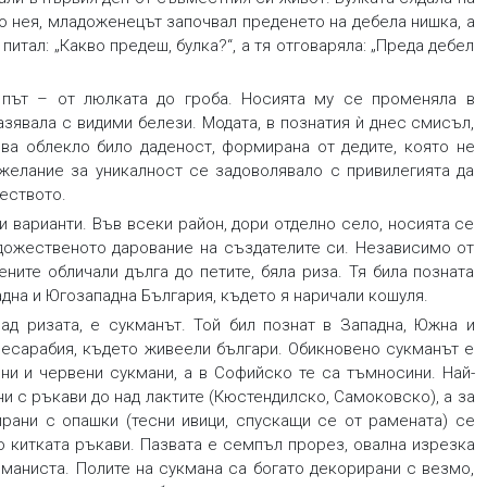
до нея, младоженецът започвал преденето на дебела нишка, а
питал: „Какво предеш, булка?“, а тя отговаряла: „Преда дебел
 път – от люлката до гроба. Носията му се променяла в
азявала с видими белези. Модата, в познатия ѝ днес смисъл,
ова облекло било даденост, формирана от дедите, която не
желание за уникалност се задоволявало с привилегията да
еството.
варианти. Във всеки район, дори отделно село, носията се
удожественото дарование на създателите си. Независимо от
ените обличали дълга до петите, бяла риза. Тя била позната
дна и Югозападна България, където я наричали кошуля.
ад ризата, е сукманът. Той бил познат в Западна, Южна и
 Бесарабия, където живеели българи. Обикновено сукманът е
ни и червени сукмани, а в Софийско те са тъмносини. Най-
и с ръкави до над лактите (Кюстендилско, Самоковско), а за
рирани с опашки (тесни ивици, спускащи се от рамената) се
до китката ръкави. Пазвата е семпъл прорез, овална изрезка
и маниста. Полите на сукмана са богато декорирани с везмо,