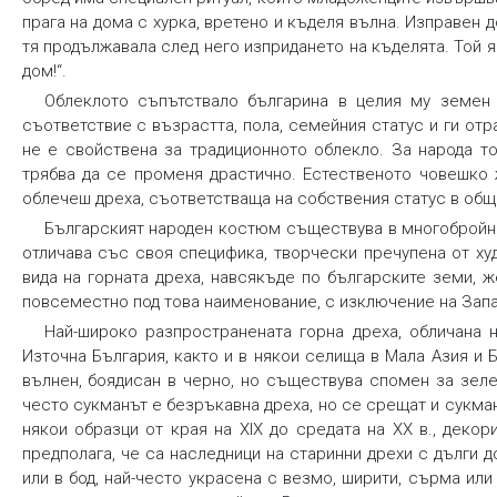
прага на дома с хурка, вретено и къделя вълна. Изправен 
тя продължавала след него изпридането на къделята. Той я 
дом!“.
Облеклото съпътствало българина в целия му земен
съответствие с възрастта, пола, семейния статус и ги отр
не е свойствена за традиционното облекло. За народа т
трябва да се променя драстично. Естественото човешко 
облечеш дреха, съответстваща на собствения статус в общ
Българският народен костюм съществува в многобройни 
отличава със своя специфика, творчески пречупена от х
вида на горната дреха, навсякъде по българските земи, ж
повсеместно под това наименование, с изключение на Запа
Най-широко разпространената горна дреха, обличана н
Източна България, както и в някои селища в Мала Азия и
вълнен, боядисан в черно, но съществува спомен за зеле
често сукманът е безръкавна дреха, но се срещат и сукман
някои образци от края на ХІХ до средата на ХХ в., деко
предполага, че са наследници на старинни дрехи с дълги 
или в бод, най-често украсена с везмо, ширити, сърма ил