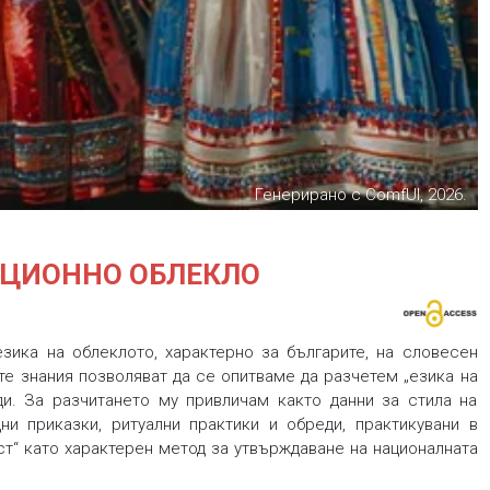
Генерирано с ComfUI, 2026.
ИЦИОННО ОБЛЕКЛО
зика на облеклото, характерно за българите, на словесен
те знания позволяват да се опитваме да разчетем „езика на
еди. За разчитането му привличам както данни за стила на
и приказки, ритуални практики и обреди, практикувани в
ст“ като характерен метод за утвърждаване на националната