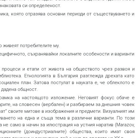
знаковата си определеност.
фика, която отразява основни периоди от съществуването и
о живеят потребителите му.
ецифичното, съхранявайки локалните особености и варианти
 процеси и етапи от живота на обществото чрез развоя и
иблиотека. Етнологията в България разглежда дрехата като
оциален план. Затова постулат в науката е, че облеклото е
 дадена общност.
 рамка на настоящото изложение. Неговият фокус обаче е
гарите, на словесен (вербален) и разбираем за днешния човек
ват“ своите митове в изображения и предмети. Визуалният им
ването на една и съща тема в различни варианти. По този
 не само в начин за илюстрация на устния наратив (Marazov,
ционните (доиндустриалните) общества, които имат своя