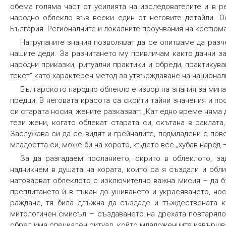
обема голяма част от усилията на изследователите и в р
народно облекло във всеки един от неговите детайли. О
България. Регионалните и локалните проучвания на костюма
Натрупаните знания позволяват да се опитваме да разчет
нашите деди. За разчитането му привличам както данни з
народни приказки, ритуални практики и обреди, практикув
текст“ като характерен метод за утвърждаване на национал
Българското народно облекло е извор на знания за мина
предци. В неговата красота са скрити тайни значения и по
си старата носия, жените разказват: „Кат едно време няма 
тези жени, когато облекат старата си, скътана в раклат
Заслужава си да се видят и грейналите, подмладени с пове
младостта си, може би на хорото, където все „хубав народ –
За да разгадаем посланието, скрито в облеклото, за
надникнем в душата на хората, които са я създали и обл
натоварват облеклото с изключително важна мисия – да бъ
преплитането ѝ в тъкан до ушиването и украсяването, но
раждане, тя била длъжна да създаде и тъждествената к
митологичен смисъл – създаването на дрехата повтаряло
обред има специален ритуал, който младоженците извършва