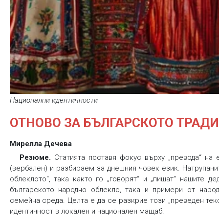
Национални идентичности
ОТНОВО ЗА БЪЛГАРСКОТО ТРАД
Мирелла Дечева
Резюме.
Статията поставя фокус върху „превода“ на е
(вербален) и разбираем за днешния човек език. Натрупани
облеклото“, така както го „говорят“ и „пишат“ нашите д
българското народно облекло, така и примери от народн
семейна среда. Целта е да се разкрие този „преведен тек
идентичност в локален и национален мащаб.