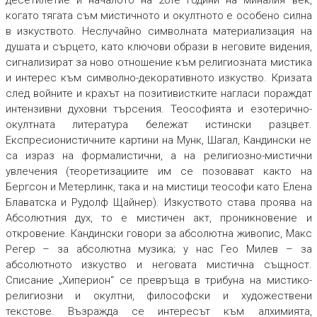
десетилетие и началото на 20те години на миналия век,
когато тягата съм мистичното и окултното е особено силна
в изкуството. Неслучайно символната материализация на
душата и сърцето, като ключови образи в неговите видения,
сигнализират за ново отношение към религиозната мистика
и интерес към символно-декоративното изкуство. Кризата
след войните и крахът на позитивистките нагласи пораждат
интензивни духовни търсения. Теософията и езотерично-
окултната литература бележат истински разцвет.
Експресионистичните картини на Мунк, Шагал, Кандински не
са израз на формалистични, а на религиозно-мистични
увлечения (теоретизациите им се позовават както на
Бергсон и Метерлинк, така и на мистици теософи като Елена
Блаватска и Рудолф Щайнер). Изкуството става проява на
Абсолютния дух, то е мистичен акт, проникновение и
откровение. Кандински говори за абсолютна живопис, Макс
Регер – за абсолютна музика; у нас Гео Милев – за
абсолютното изкуство и неговата мистична същност.
Списание „Хиперион“ се превръща в трибуна на мистико-
религиозни и окултни, философски и художествени
текстове. Възражда се интересът към алхимията,