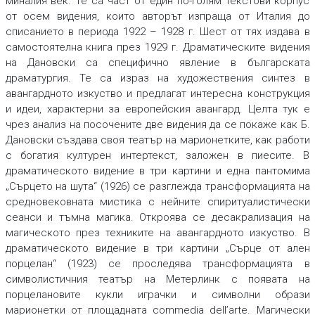
миналия век. Те са част от един по-голям текстови корпус
от осем видения, които авторът изпраща от Италия до
списанието в периода 1922 – 1928 г. Шест от тях издава в
самостоятелна книга през 1929 г. Драматическите видения
на Дановски са специфично явление в българската
драматургия. Те са израз на художествения синтез в
авангардното изкуство и предлагат интересна конструкция
и идеи, характерни за европейския авангард. Целта тук е
чрез анализ на посочените две видения да се покаже как Б.
Дановски създава своя театър на марионетките, как работи
с богатия културен интертекст, заложен в пиесите. В
драматическото видение в три картини и една пантомима
„Сърцето на шута“ (1926) се разглежда трансформацията на
средновековната мистика с нейните спиритуалистически
сеанси и тъмна магика. Откроява се десакрализация на
магическото през техниките на авангардното изкуство. В
драматическото видение в три картини „Сърце от ален
порцелан“ (1923) се проследява трансформацията в
символистичния театър на Метерлинк с появата на
порцелановите кукли играчки и символни образи
марионетки от площадната commedia dell’arte. Магически