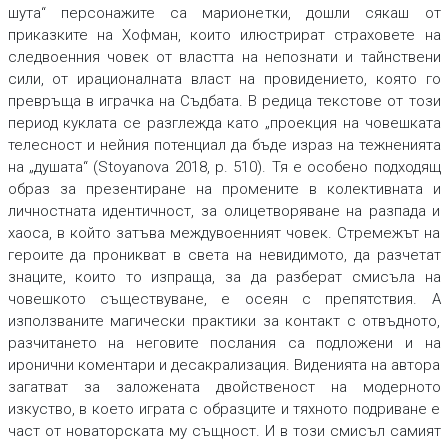
шута“ персонажите са марионетки, дошли сякаш от
приказките на Хофман, които илюстрират страховете на
следвоенния човек от властта на непознати и тайнствени
сили, от ирационалната власт на провидението, която го
превръща в играчка на Съдбата. В редица текстове от този
период куклата се разглежда като „проекция на човешката
телесност и нейния потенциал да бъде израз на тежненията
на „душата“ (Stoyanova 2018, р. 510). Тя е особено подходящ
образ за презентиране на промените в колективната и
личностната идентичност, за олицетворяване на разпада и
хаоса, в който затъва междувоенният човек. Стремежът на
героите да проникват в света на невидимото, да разчетат
знаците, които то изпраща, за да разберат смисъла на
човешкото съществуване, е осеян с препятствия. А
използваните магически практики за контакт с отвъдното,
разчитането на неговите послания са подложени и на
иронични коментари и десакрализация. Виденията на автора
загатват за заложената двойственост на модерното
изкуство, в което играта с образците и тяхното подриване е
част от новаторската му същност. И в този смисъл самият