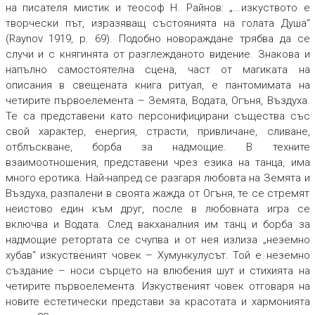
на писателя мистик и теософ Н. Райнов: „...изкуството е
творчески път, изразяващ състоянията на голата Душа“
(Raynov 1919, р. 69). Подобно новораждане трябва да се
случи и с княгинята от разглежданото видение. Знакова и
напълно самостоятелна сцена, част от магиката на
описания в свещената книга ритуал, е пантомимата на
четирите първоелемента – Земята, Водата, Огъня, Въздуха.
Те са представени като персонифицирани същества със
свой характер, енергия, страсти, привличане, сливане,
отблъскване, борба за надмощие. В техните
взаимоотношения, представени чрез езика на танца, има
много еротика. Най-напред се разгаря любовта на Земята и
Въздуха, разпалени в своята жажда от Огъня, те се стремят
неистово един към друг, после в любовната игра се
включва и Водата. След вакханалния им танц и борба за
надмощие ретортата се счупва и от нея излиза „неземно
хубав“ изкуственият човек – Хумункулусът. Той е неземно
създание – носи сърцето на влюбения шут и стихията на
четирите първоелемента. Изкуственият човек отговаря на
новите естетически представи за красотата и хармонията