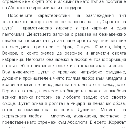
стремеж към окултното и алхимията като път за постигане
на Абсолюта е иронизиран и пародиран.
Посочените характеристики на разглеждания тип
текстове от автора лесно се разпознават в „Сърцето на
шута“ – драматическо видение в три картини и една
пантомима. Действието започва с разказа на безнадеждно
влюбения в княгинята шут за планетарното му пътешествие
из звездните простори – Уран, Сатурн, Юпитер, Марс,
Венера, с който желае да разсмее и впечатли своята
избраница. Неговата безнадеждна любов е трансформация
на вълшебно приказните сюжети за красавицата и звяра.
Във видението шутът е уродливо, натруфено създание,
духовит и проницателен, чиято голяма любов към младата и
красива княгиня е неподвластна на тленното и преходното.
Героят е готов да поднесе на блюдо на своята възлюбена
всички велики истории за любовта заедно със своето
сърце. Шутът влиза в ролята на Рицаря на печалния образ,
готов на саможертва за своята Дулцинея. Мотивът за
жертвената любов – мистична, възвишена, жертвена, е
представен като стремеж към Абсолюта. В есето „Корабът