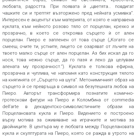
любовта, радостта. При появата ѝ „цветята… повдигат
чашките си и трептят възторжено пред нейната усмивка“.
Интересен е акцентът към материята, от която е направена
куклата, към нейното розово тяло от порцелан, крехко и
прозрачно, в което се откроява сърцето ѝ от ален
порцелан. Пиеро е запленен от това сърце („Когато се
смееш, очите ти, устните, лицето се озаряват от лъчите на
твоето малко сърце от ален порцелан. Аз бих искал да го
нося, това нежно сърце, да го пазя и леко да целувам
алената му прозрачност.“). Куклата е толкова ефирна,
прозрачна и чуплива, че напомня като конструкция тялото
на княгинята от „Сърцето на шута“. Метонимичният образ на
сърцето ѝ се превръща в символ на безутешната любов на
Пиеро. Авторът трансформира познатите комично-
гротескови фигури на Пиеро и Коломбина от commedia
dell’arte в декадентско-символистичните образи на
Порцелановата кукла и Пиеро. Видението е построено
върху мотива за оживяване на играчките и мотива за
двойниците. В центъра му е любовта между Порцелановата
кукла и скулптурата на Пиеро, която се ражда в утрото на