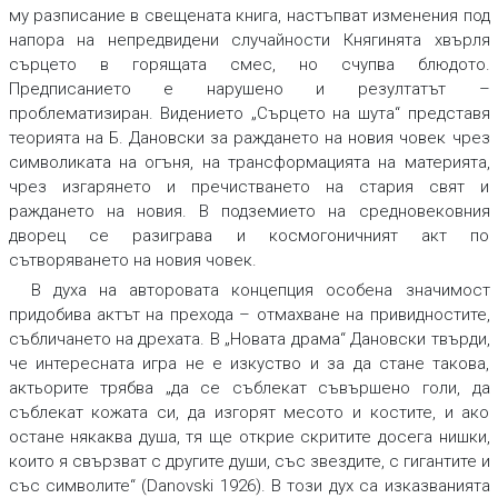
му разписание в свещената книга, настъпват изменения под
напора на непредвидени случайности Княгинята хвърля
сърцето в горящата смес, но счупва блюдото.
Предписанието е нарушено и резултатът –
проблематизиран. Видението „Сърцето на шута“ представя
теорията на Б. Дановски за раждането на новия човек чрез
символиката на огъня, на трансформацията на материята,
чрез изгарянето и пречистването на стария свят и
раждането на новия. В подземието на средновековния
дворец се разиграва и космогоничният акт по
сътворяването на новия човек.
В духа на авторовата концепция особена значимост
придобива актът на прехода – отмахване на привидностите,
събличането на дрехата. В „Новата драма“ Дановски твърди,
че интересната игра не е изкуство и за да стане такова,
актьорите трябва „да се съблекат съвършено голи, да
съблекат кожата си, да изгорят месото и костите, и ако
остане някаква душа, тя ще открие скритите досега нишки,
които я свързват с другите души, със звездите, с гигантите и
със символите“ (Danovski 1926). В този дух са изказванията