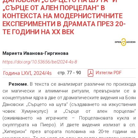
„СЪРЦЕ ОТ АЛЕН ПОРЦЕЛАН“ В
КОНТЕКСТА НА МОДЕРНИСТИЧНИТЕ
ЕКСПЕРИМЕНТИ В ДРАМАТА ПРЕЗ 20-
ТЕ ГОДИНИ НА ХХ ВЕК
Мариета Иванова-Гиргинова
https://doi.org/10.53656/bel2024-4s-8
Година LXVI, 2024/4s
стр. 77 - 90
Изтегли PDF
Резюме.
В текста се анализират различни по произхода
си магически и алхимични ритуали, превърнали се в
концептуални ядра в две от драматическите видения на Боян
Дановски: „Сърцето на шута“ (създаването на изкуствения
човек Хумункулус) и „Сърце от ален порцелан“
(оживяването на играчките – Порцелановата кукла и
скулптурата на Пиеро). И двете видения излизат в сп.
„Хиперион“ през втората половина на 20-те години на