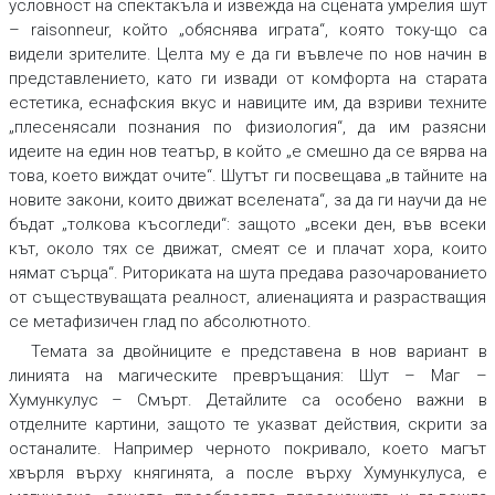
условност на спектакъла и извежда на сцената умрелия шут
– raisonneur, който „обяснява играта“, която току-що са
видели зрителите. Целта му е да ги въвлече по нов начин в
представлението, като ги извади от комфорта на старата
естетика, еснафския вкус и навиците им, да взриви техните
„плесенясали познания по физиология“, да им разясни
идеите на един нов театър, в който „е смешно да се вярва на
това, което виждат очите“. Шутът ги посвещава „в тайните на
новите закони, които движат вселената“, за да ги научи да не
бъдат „толкова късогледи“: защото „всеки ден, във всеки
кът, около тях се движат, смеят се и плачат хора, които
нямат сърца“. Риториката на шута предава разочарованието
от съществуващата реалност, алиенацията и разрастващия
се метафизичен глад по абсолютното.
Темата за двойниците е представена в нов вариант в
линията на магическите превръщания: Шут – Маг –
Хумункулус – Смърт. Детайлите са особено важни в
отделните картини, защото те указват действия, скрити за
останалите. Например черното покривало, което магът
хвърля върху княгинята, а после върху Хумункулуса, е