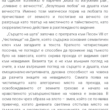
на Одисей“ копнежът е наречен „мъка по изгубения рай“,
„сливане с вечността“, „безутешна любов“ на душата към
вечността. Именно този магически порив на любовта по
пречистване от земното и постигане на вечното се
разгръща като театър на мистичното и тайнственото, като
сюрреалистично действие в разглежданото видение.
„Сърцето на шута“ започва с препратка към Песен VIII от
„Чистилище“ на Данте, която съдържа основния семантичен
ключ към загадките в текста. Краткото четиристишие
посочва, че погледът е способен да проникне зад тънкото
було на завесата, която скрива прохода от видимия свят
към невидимия. Визията тук е не към външния поглед на
очите, а към вътрешния поглед на сърцето и душата, към
емоционално-интуитивната, духовна способност на човека
да разчита знаците на невидимото. Самата поява на
чистилището като алегорично място на прехода, на
освобождаването от земните грехове и начало на
нравственото усъвършенстване на човека е знакова. В
осма песен чрез образа на злото – змея, който се по-явява
привечер, когато дневната светлина отстъпва място на
тъмнината, и респективно на изкушенията, се представят