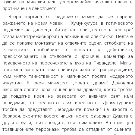
години на миналия век, успоредявайки няколко плана в
протичане на действието.
Втора картина от видението може да се нарече
раждането на новия човек – Хумункулуса, в готическото
подземие на двореца. Автор на този „театър в театъра“
става магът/режисьорът на алхимичния спектакъл. Целта е
да се покаже монтажът на отделните сцени, сглобката на
елементите, пробойните в логиката на действието,
превключването на стиловете с ироничен коментар за
поведението на персонажите в духа на Пирандело. Магът
открехва завесата към спиритуализма и трансмутациите,
към чиято тайнственост и магичност посяга модерното
изкуство. В своя манифест „Новата драма“ Дановски
изяснява своята нова концепция за драмата, която трябва
да повдигне края на завесата от видимия свят към
невидимия, от реалното към иреалното. Драматурзите
трябва да представят „невидимите връзки“ на живота с
безкрая, скритите досега нишки, които свързват Душата с
другите души, със звездите, със символите. За тази цел
традиционните персонажи трябва да отпаднат от сцената.