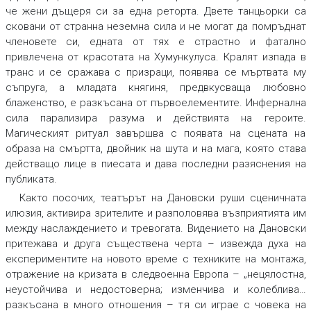
че жени дъщеря си за една реторта. Двете танцьорки са
сковани от странна неземна сила и не могат да помръднат
членовете си, едната от тях е страстно и фатално
привлечена от красотата на Хумункулуса. Кралят изпада в
транс и се сражава с призраци, появява се мъртвата му
съпруга, а младата княгиня, предвкусваща любовно
блаженство, е разкъсана от първоелементите. Инфернална
сила парализира разума и действията на героите.
Магическият ритуал завършва с появата на сцената на
образа на смъртта, двойник на шута и на мага, която става
действащо лице в пиесата и дава последни разяснения на
публиката.
Както посочих, театърът на Дановски руши сценичната
илюзия, активира зрителите и разполовява възприятията им
между наслаждението и тревогата. Видението на Дановски
притежава и друга съществена черта – извежда духа на
експериментите на новото време с техниките на монтажа,
отражение на кризата в следвоенна Европа – „нецялостна,
неустойчива и недостоверна; изменчива и колеблива…
разкъсана в много отношения – тя си играе с човека на