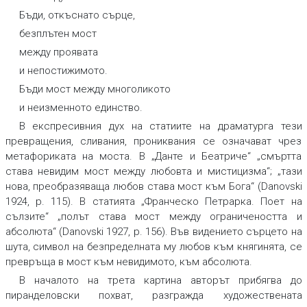
Бъди, откъснато сърце,
безплътен мост
между проявата
и непостижимото.
Бъди мост между многоликото
и неизменното единство.
В експресивния дух на статиите на драматурга тези
превращения, сливания, прониквания се означават чрез
метафориката на моста. В „Данте и Беатриче“ „смъртта
става невидим мост между любовта и мистицизма“; „тази
нова, преобразяваща любов става мост към Бога“ (Danovski
1924, p. 115). В статията „Франческо Петрарка. Поет на
сълзите“ „полът става мост между ограничеността и
абсолюта“ (Danovski 1927, p. 156). Във видението сърцето на
шута, символ на безпределната му любов към княгинята, се
превръща в мост към невидимото, към абсолюта.
В началото на трета картина авторът прибягва до
пиранделовски похват, разгражда художествената