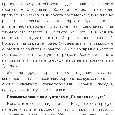
процеси и ритуали обвързват двете видения, в които
сърцето е обединяващ образ и смислово натоварен
предмет. То излиза от високата поетическа символика на
романтизма и символизма и се превръща в буквална вещ –
в магическа/кървава съставка за действието на
химическата реторта в „Сърцето на шута“ и в изящен
порцеланов предмет в текста „Сърце от ален порцелан“.
Процесът на опредметяване, буквализиране на символите
сигнализира за битовизирането им и се превръща в част от
десакрализацията на окултните ритуали. Разомагьосването
на приказната магика е специфичен белег на поетиката на
Дановски.
Ключови думи:
драматическо видение; окултно;
магическо; ритуални практики; марионетка; кукла; порцелан;
сърце; авангард; трансформация; ирония; пародия;
неподвижния театър на Метерлинк
Разомагьосване на окултното в „Сърцето на шута“
Новата техника във виденията на Б. Дановски е продукт
на естетическите процеси у нас от края на първото