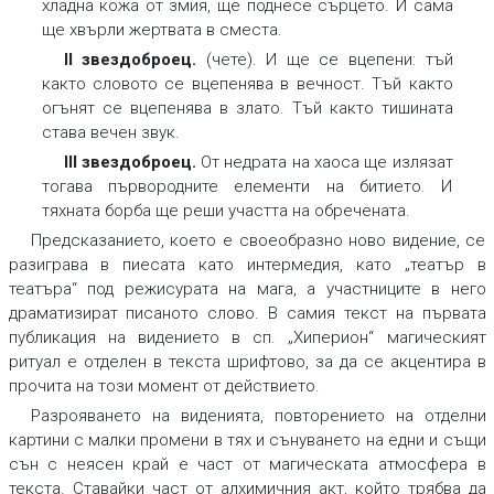
хладна кожа от змия, ще поднесе сърцето. И сама
ще хвърли жертвата в сместа.
II звездоброец.
(чете). И ще се вцепени: тъй
както словото се вцепенява в вечност. Тъй както
огънят се вцепенява в злато. Тъй както тишината
става вечен звук.
III звездоброец.
От недрата на хаоса ще излязат
тогава първородните елементи на битието. И
тяхната борба ще реши участта на обречената.
Предсказанието, което е своеобразно ново видение, се
разиграва в пиесата като интермедия, като „театър в
театъра“ под режисурата на мага, а участниците в него
драматизират писаното слово. В самия текст на първата
публикация на видението в сп. „Хиперион“ магическият
ритуал е отделен в текста шрифтово, за да се акцентира в
прочита на този момент от действието.
Разрояването на виденията, повторението на отделни
картини с малки промени в тях и сънуването на едни и същи
сън с неясен край е част от магическата атмосфера в
текста. Ставайки част от алхимичния акт, който трябва да