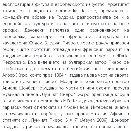
експлоатирана фигура в европейското изкуство. Архетипът
тръгва от площадната commedia dell’arte, преминава в
комедийните образи на Голдони, разпространява се и в
европейската култура и става част от изкуството на belle
epoque. Дановски използва една разновидност на
персонажа, характерен за френската литература от
началото на ХХ век. Бледият Пиеро е този странен приказен
герой, чийто прототип отвежда към френския вариант на
традиционния герой от италианската commedia dell’arte
Педролино. Във видението на българския автор Пиеро се
приближава до поемата на белгийския поет символист
Албер Жиро, който през 1884 г. издава първа част на своята
трилогия „Лунният Пиеро“. Модерният композитор новатор
Арнолд Шонберг създава по части от нея своята прочута
музикална пиеса „Лунният Пиеро“. Жиро превръща клоуна
от италианската commedia dell’arte в декадентски образ на
парнаски поет от епохата на fin-de-siècle. Интересен анализ
на музикалната творбата у нас прави Наталия Афеян в
статията си „Лунният Пиеро, 3 X 7“ (Afeyan 2009). Шонберг
създава „тричастна музикална творба, в първия дял на