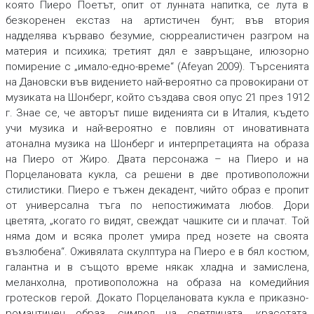
която Пиеро Поетът, опит от лунната напитка, се лута в
безкоренен екстаз на артистичен бунт; във втория
надделява кърваво безумие, сюрреалистичен разгром на
материя и психика; третият дял е завръщане, илюзорно
помирение с „имало-едно-време“ (Afeyan 2009). Търсенията
на Дановски във видението най-вероятно са провокирани от
музиката на Шонберг, който създава своя опус 21 през 1912
г. Знае се, че авторът пише виденията си в Италия, където
учи музика и най-вероятно е повлиян от иновативната
атонална музика на Шонберг и интерпретацията на образа
на Пиеро от Жиро. Двата персонажа – на Пиеро и на
Порцелановата кукла, са решени в две противоположни
стилистики. Пиеро е тъжен декадент, чийто образ е пропит
от универсална тъга по непостижимата любов. Дори
цветята, „когато го видят, свеждат чашките си и плачат. Той
няма дом и всяка пролет умира пред нозете на своята
възлюбена“. Оживялата скулптура на Пиеро е в бял костюм,
галантна и в същото време някак хладна и замислена,
меланхолна, противоположна на образа на комедийния
гротесков герой. Докато Порцелановата кукла е приказно-
романтичен образ, символ на светлината, красотата,