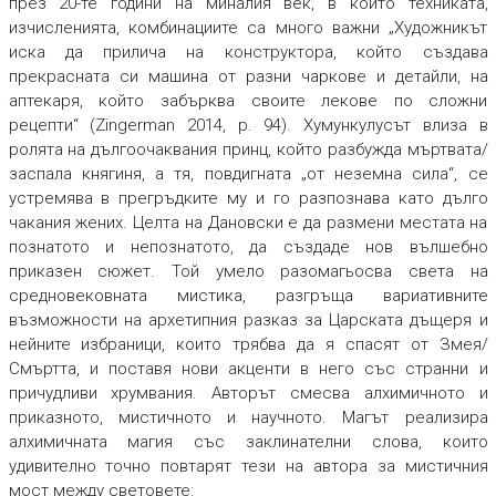
през 20-те години на миналия век, в които техниката,
изчисленията, комбинациите са много важни „Художникът
иска да прилича на конструктора, който създава
прекрасната си машина от разни чаркове и детайли, на
аптекаря, който забърква своите лекове по сложни
рецепти“ (Zingerman 2014, p. 94). Хумункулусът влиза в
ролята на дългоочаквания принц, който разбужда мъртвата/
заспала княгиня, а тя, повдигната „от неземна сила“, се
устремява в прегръдките му и го разпознава като дълго
чакания жених. Целта на Дановски е да размени местата на
познатото и непознатото, да създаде нов вълшебно
приказен сюжет. Той умело разомагьосва света на
средновековната мистика, разгръща вариативните
възможности на архетипния разказ за Царската дъщеря и
нейните избраници, които трябва да я спасят от Змея/
Смъртта, и поставя нови акценти в него със странни и
причудливи хрумвания. Авторът смесва алхимичното и
приказното, мистичното и научното. Магът реализира
алхимичната магия със заклинателни слова, които
удивително точно повтарят тези на автора за мистичния
мост между световете: