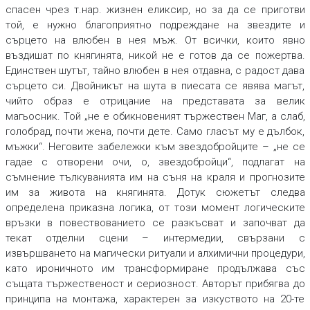
спасен чрез т.нар. жизнен еликсир, но за да се приготви
той, е нужно благоприятно подреждане на звездите и
сърцето на влюбен в нея мъж. От всички, които явно
въздишат по княгинята, никой не е готов да се пожертва.
Единствен шутът, тайно влюбен в нея отдавна, с радост дава
сърцето си. Двойникът на шута в пиесата се явява магът,
чийто образ е отрицание на представата за велик
магьосник. Той „не е обикновеният тържествен Маг, а слаб,
голобрад, почти жена, почти дете. Само гласът му е дълбок,
мъжки“. Неговите забележки към звездобройците – „не се
гадае с отворени очи, о, звездобройци“, подлагат на
съмнение тълкуванията им на съня на краля и прогнозите
им за живота на княгинята. Дотук сюжетът следва
определена приказна логика, от този момент логическите
връзки в повествованието се разкъсват и започват да
текат отделни сцени – интермедии, свързани с
извършването на магически ритуали и алхимични процедури,
като ироничното им трансформиране продължава със
същата тържественост и сериозност. Авторът прибягва до
принципа на монтажа, характерен за изкуството на 20-те