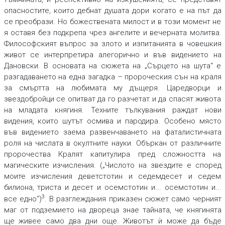
опасностите, които дебнат душата дори когато е на път да
се преобрази. Но божествената милост и в този момент не
я оставя без подкрепа чрез ангелите и вечерната молитва.
Философският въпрос за злото и изпитанията в човешкия
живот се интерпретира алегорично и във видението на
Дановски. В основата на сюжета на „Сърцето на шута“ е
разгадаването на една загадка – пророческия сън на краля
за смъртта на любимата му дъщеря. Царедворци и
звездобройци се опитват да го разчетат и да спасят живота
на младата княгиня. Техните тълкувания раждат нови
видения, които шутът осмива и пародира. Особено място
във видението заема развенчаването на фаталистичната
роля на числата в окултните науки. Объркан от различните
пророчества Кралят капитулира пред сложността на
магическите изчисления. („Числото на звездите е според
моите изчисления деветстотин и седемдесет и седем
билиона, триста и десет и осемстотин и... осемстотин и...
3
все едно“)
. В разглеждания приказен сюжет само черният
маг от подземието на двореца знае тайната, че княгинята
ще живее само два дни още. Животът ѝ може да бъде