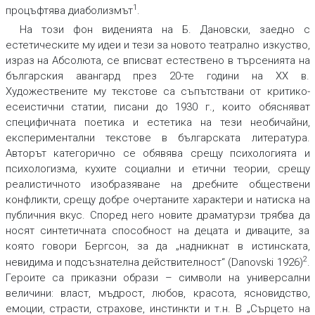
1
процъфтява диаболизмът
.
На този фон виденията на Б. Дановски, заедно с
естетическите му идеи и тези за новото театрално изкуство,
израз на Абсолюта, се вписват естествено в търсенията на
българския авангард през 20-те години на ХХ в.
Художествените му текстове са съпътствани от критико-
есеистични статии, писани до 1930 г., които обясняват
специфичната поетика и естетика на тези необичайни,
експериментални текстове в българската литература.
Авторът категорично се обявява срещу психологията и
психологизма, кухите социални и етични теории, срещу
реалистичното изобразяване на дребните обществени
конфликти, срещу добре очертаните характери и натиска на
публичния вкус. Според него новите драматурзи трябва да
носят синтетичната способност на децата и диваците, за
която говори Бергсон, за да „надникнат в истинската,
2
невидима и подсъзнателна действителност“ (Danovski 1926)
.
Героите са приказни образи – символи на универсални
величини: власт, мъдрост, любов, красота, ясновидство,
емоции, страсти, страхове, инстинкти и т.н. В „Сърцето на