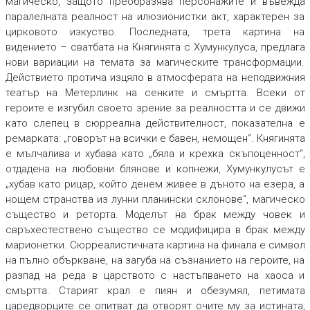
магическо, защото преобразява персонажите и въвежда
паралелната реалност на илюзионистки акт, характерен за
цирковото изкуство. Последната, трета картина на
видението – сватбата на Княгинята с Хумункулуса, предлага
нови вариации на темата за магическите трансформации.
Действието протича изцяло в атмосферата на неподвижния
театър на Метерлинк на сенките и смъртта. Всеки от
героите е изгубил своето зрение за реалността и се движи
като слепец в сюрреална действителност, показателна е
ремарката: „говорът на всички е бавен, немощен“. Княгинята
е мълчалива и хубава като „бяла и крехка скъпоценност“,
отдадена на любовни блянове и копнежи, Хумункулусът е
„хубав като рицар, който денем живее в дъното на езера, а
нощем странства из лунни планински склонове“, магическо
същество и реторта. Моделът на брак между човек и
свръхестествено същество се модифицира в брак между
марионетки. Сюрреалистичната картина на финала е символ
на пълно объркване, на загуба на съзнанието на героите, на
разпад на реда в царството с настъпването на хаоса и
смъртта. Старият крал е пиян и обезумял, петимата
царедворците се опитват да отворят очите му за истината,