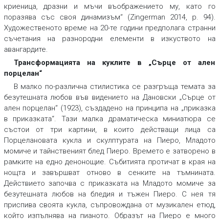
криеница, дразни и мъчи въображението му, като го
поразява със своя динамизъм“ (Zingerman 2014, p. 94).
Художественото време на 20-те години предполага странни
съчетания на разнородни елементи в изкуството на
авангардите.
Трансформацията на куклите в „Сърце от ален
порцелан“
В малко по-различна стилистика се разгръща темата за
безутешната любов във видението на Дановски „Сърце от
ален порцелан“ (1923), създадено на принципа на „приказка
в приказката“. Тази малка драматическа миниатюра се
състои от три картини, в които действащи лица са
Порцелановата кукла и скулптурата на Пиеро, Младото
момиче и тайнственият блед Пиеро. Времето е затворено в
рамките на едно денонощие. Събитията протичат в края на
нощта и завършват отново в сенките на тъмнината.
Действието започва с приказката на Младото момиче за
безутешната любов на бледия и тъжен Пиеро. С нея тя
приспива своята кукла, съпровождана от музикален етюд,
който изпълнява на пианото. Образът на Пиеро е много