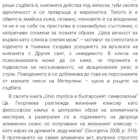
реши съдбата ѝ, княгинята действа под хипноза, губи своята
идентичност и се превръща в марионетка. Тялото ѝ е
обвито в змийска кожа, сковано, членовете ѝ са вледенени,
тя не е на себе си, пристъпва в сомнамбулно състояние, с
натрапчиви спомени за познати образи. „Цяла вечност аз
вървях като сляпа в слепия мрак“ – мотивът за слепотата и
ходенето в тъмнина създава усещането за връзката на
княгинята с Другия свят, с невидимото. В ключа на
психоанализата може да се каже, че героинята е
подвластна на несъзнаваното, на ирационалния ужас и
страх. Поведението ѝ се доближава до това на персонажите
от малките пиеси на Метерлинк – кукла в ръцете на
съдбата.
В своята книга „Unio mystica и българският символизъм“
Цв. Георгиева разглежда жизнения еликсир като
философски камък и централен образ на алхимичната
мистерия, а разигралия се в подземието на двореца
алхимичен сеанс по получаване на жизненият еликсир –
като израз на древната „вуду-магия“ (Georgieva 2008, p. 319).
В протичането на самия алхимичен акт, въпреки строгото