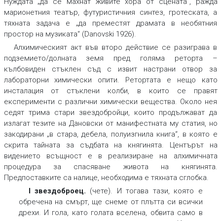
Нуждата „да се махнат живите хора от сцената“, ражда
марионетния театър, футуристичния синтез, гротеската, а
тяхната задача е „да преместят драмата в необятния
простор на музиката“ (Danovski 1926).
Алхимическият акт във второ действие се разиграва в
подземието/долната земя пред голяма реторта –
кълбовиден стъклен съд с извит настрани отвор за
лабораторни химически опити. Ретортата е нещо като
инсталация от стъклени колби, в които се правят
експерименти с различни химически вещества. Около нея
седят трима стари звездобройци, които продължават да
излагат тезите на Дановски от манифестната му статия, но
закодирани „в стара, дебела, полуизгнила книга“, в която е
скрита тайната за съдбата на княгинята. Центърът на
видението всъщност е в реализиране на алхимичната
процедура за спасяване живота на княгинята.
Предпоставките са налице, необходима е тяхната сглобка.
I звездоброец.
(чете). И тогава тази, която е
обречена на смърт, ще снеме от плътта си всички
дрехи. И гола, като голата вселена, обвита само в