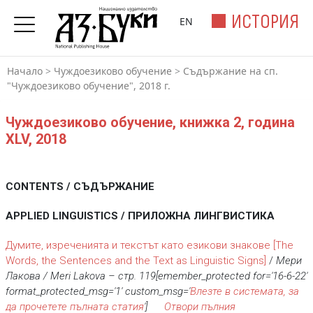
ИСТОРИЯ
EN
Начало
>
Чуждоезиково обучение
>
Съдържание на сп.
"Чуждоезиково обучение", 2018 г.
Чуждоезиково обучение, книжка 2, година
XLV, 2018
CONTENTS / СЪДЪРЖАНИЕ
APPLIED LINGUISTICS / ПРИЛОЖНА ЛИНГВИСТИКА
Думите, изреченията и текстът като езикови знакове
[The
Words, the Sentences and the Text as Linguistic Signs]
/
Мери
Лакова / Meri Lakova
– стр.
119[emember_protected for='16-6-22'
format_protected_msg='1' custom_msg='
Влезте в системата, за
да прочетете пълната статия
']
Отвори пълния