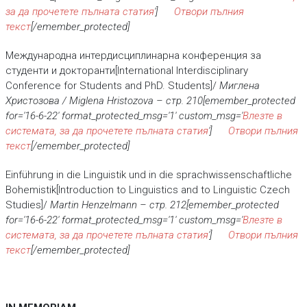
за да прочетете пълната статия
']
Отвори пълния
текст
[/emember_protected]
Международна интердисциплинарна конференция за
студенти и докторанти[International Interdisciplinary
Conference for Students and PhD. Students]/
Миглена
Христозова / Miglena Hristozova
– стр.
210[emember_protected
for='16-6-22' format_protected_msg='1' custom_msg='
Влезте в
системата, за да прочетете пълната статия
']
Отвори пълния
текст
[/emember_protected]
Einführung in die Linguistik und in die sprachwissenschaftliche
Bohemistik[Introduction to Linguistics and to Linguistic Czech
Studies]/
Martin Henzelmann
– стр.
212[emember_protected
for='16-6-22' format_protected_msg='1' custom_msg='
Влезте в
системата, за да прочетете пълната статия
']
Отвори пълния
текст
[/emember_protected]