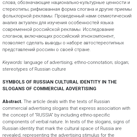
слова, обозначающие национально-культурные ценности и
стереотипы; рифмованная форма слогана и другие приемы
фольклорной рекламы. Проведенный нами семиотический
анализ актуален для изучения особенностей языка
современной российской рекламы. Исследование
слоганов, включающих российский этнокомпонент,
позволяет сделать выводы о наборе автостереотипных
представлений россиян о своей стране.
Keywords:
language of advertising; ethno-connotation; slogan;
stereotypes of Russian culture
SYMBOLS OF RUSSIAN CULTURAL IDENTITY IN THE
SLOGANS OF COMMERCIAL ADVERTISING
Abstract.
The article deals with the texts of Russian
commercial advertising slogans that express association with
the concept of “RUSSIA” by including ethno-specific
components of verbal nature. In texts of the slogans, signs of
Russian identity that mark the cultural space of Russia are
revealed, representing the advertising stimulus for the