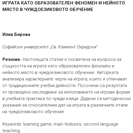
ИГРАТА КАТО ОБРАЗОВАТЕЛЕН ФЕНОМЕН И НЕЙНОТО
МЯСТО В ЧУЖДОЕЗИКОВОТО ОБУЧЕНИЕ
Илка Бирова
Софийски университет „Св. Климент Охридски“
Резюме.
Настоящата статия е посветена на въпроса за
същността на играта като образователен феномен и
нейното място в чуждоезиковото обучение. Авторката
анализира характерните черти на играта, които я отличават
от традиционните учебни дейности. Посочени са резултати
от проведено изследване за използването на игрови форми
в учебната практика по чужди езици. Дадени са методически
указания за относителния дял на играта в различните етапи
на чуждоезиковото обучение.
Keywords:
learning game; main features; second language
teaching