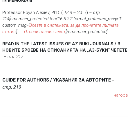
IN MEMORIAM
Professor Boyan Alexiev, PhD. (1949 – 2017)
– стр.
214[emember_protected for='16-6-22' format_protected_msg='1'
custom_msg='
Влезте в системата, за да прочетете пълната
статия
']
Отвори пълния текст
[/emember_protected]
READ IN THE LATEST ISSUES OF AZ BUKI JOURNALS
/ В
НОВИТЕ БРОЕВЕ НА СПИСАНИЯТА НА „АЗ-БУКИ“ ЧЕТЕТЕ
– стр. 217
–
GUIDE FOR AUTHORS / УКАЗАНИЯ ЗА АВТОРИТЕ
стр.
219
нагоре