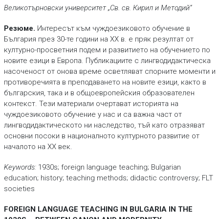
Великотърновски университет „Св. св. Кирил и Методий“
Резюме.
Интересът към чуждоезиковото обучение в
България през 30-те години на ХХ в. е пряк резултат от
културно-просветния подем и развитието на обучението по
новите езици в Европа. Публикациите с лингводидактическа
насоченост от онова време осветляват спорните моменти и
противоречията в преподаването на новите езици, както в
българския, така и в общоевропейския образователен
контекст. Тези материали очертават историята на
чуждоезиковото обучение у нас и са важна част от
лингводидактическото ни наследство, тъй като отразяват
основни посоки в националното културното развитие от
началото на ХХ век.
Keywords:
1930s; foreign language teaching; Bulgarian
education; history; teaching methods; didactic controversy; FLT
societies
FOREIGN LANGUAGE TEACHING IN BULGARIA IN THE