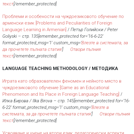
текст
[/emember_protected]
Проблеми и особености на чуждоезиковото обучение по
арменски език
[Problems and Peculiarities of Foreign
Language Learning in Armenian]
/
Петър Голийски / Peter
Goliyski
– стр.
135[emember_protected for='16-6-22'
format_protected_msg='1' custom_msg='
Влезте в системата, за
да прочетете пълната статия
']
Отвори пълния
текст
[/emember_protected]
LANGUAGE TEACHING METHODOLOGY / МЕТОДИКА
Играта като образователен феномен и нейното място в
чуждоезиковото обучение
[Game as an Educational
Phenomenon and Its Place in Foreign Language Teaching]
/
Илка Бирова / Ilka Birova
– стр.
145[emember_protected for='16-
6-22' format_protected_msg='1' custom_msg='
Влезте в
системата, за да прочетете пълната статия
']
Отвори пълния
текст
[/emember_protected]
Усвояване и учене на втори език: педагогически аспекти