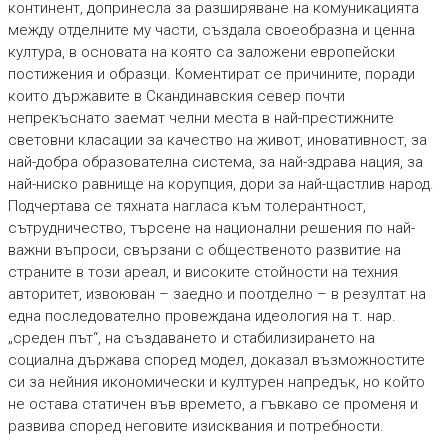
континент, допринесла за разширяване на комуникацията
между отделните му части, създала своеобразна и ценна
култура, в основата на която са заложени европейски
постижения и образци. Коментират се причините, поради
които държавите в Скандинавския север почти
непрекъснато заемат челни места в най-престижните
световни класации за качество на живот, иновативност, за
най-добра образователна система, за най-здрава нация, за
най-ниско равнище на корупция, дори за най-щастлив народ.
Подчертава се тяхната нагласа към толерантност,
сътрудничество, търсене на национални решения по най-
важни въпроси, свързани с общественото развитие на
страните в този ареал, и високите стойности на техния
авторитет, извоюван – заедно и поотделно – в резултат на
една последователно провеждана идеология на т. нар.
„среден път“, на създаването и стабилизирането на
социална държава според модел, доказал възможностите
си за нейния икономически и културен напредък, но който
не остава статичен във времето, а гъвкаво се променя и
развива според неговите изисквания и потребности.