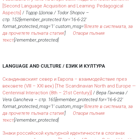
[Second Language Acquisition and Learning: Pedagogical
Aspects]
/
Тодор Шопов / Todor Shopov
–
стр.
152[emember_protected for='16-6-22'
format_protected_msg='1' custom_msg='
Влезте в системата, за
да прочетете пълната статия
']
Отвори пълния
текст
[/emember_protected]
LANGUAGE AND CULTURE / ЕЗИК И КУЛТУРА
Скандинавският север и Европа – взаимодействие през
вековете (VIII – XXI век)
[The Scandinavian North and Europe —
Centennial Interaction (8th – 21st Century)]
/
Вера Ганчева /
Vera Gancheva
– стр.
165[emember_protected for='16-6-22'
format_protected_msg='1' custom_msg='
Влезте в системата, за
да прочетете пълната статия
']
Отвори пълния
текст
[/emember_protected]
Знаки российской культурной идентичности в слоганах