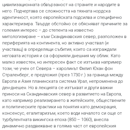
цивилизационната обвързаност на страните и народите в
него. Подчертава се сложността на тяхната нордска
идентичност, която европейската подсилва и специфично
характеризира. Твърде обстойно се обясняват причините за
големия интерес – до степента на известно
митологизиране – към Скандинавския север, разположен в
периферията на континента, но активно участвал (и
участващ) в определящи събития, които са изграждали
неговата история и са оформяли днешния му облик. Като
малко известен, но интересен факт се изтъква например
този, че учен от Севера – каролинът Филип Юхан фон
Страленберг, е предложил (през 1730 г.) за граница между
Европа и Азия планинската система Урал, непроменена до
ден-днешен. Но в лекцията се изтъкват и други важни
приноси на Скандинавския север в развитието на Европа,
като например реализирането в житейските, обществените
и политическите практики на понятия като демокрация,
консенсус, егалитаризъм, което води началото си още от
турбулентната викингска епоха (850 – 1060), внесла
динамично раздвижване в голяма част от европейския