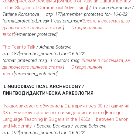
коммерческой рек­ламы
[Symbols of Russian Cultural Identity
in the Slogans of Commercial Advertising]
/
Татьяна Романова /
Tatiana Romanova
– стр.
177[emember_protected for='16-6-22'
format_protected_msg='1' custom_msg='
Влезте в системата, за
да прочетете пълната статия
']
Отвори пълния
текст
[/emember_protected]
The Fear to Talk
/
Adriana Sotirova
–
стр.
187[emember_protected for='16-6-22'
format_protected_msg='1' custom_msg='
Влезте в системата, за
да прочетете пълната статия
']
Отвори пълния
текст
[/emember_protected]
LINGUODIDACTICAL ARCHEOLOGY /
ЛИНГВОДИДАКТИЧЕСКА АРХЕОЛОГИЯ
Чуждоезиковото обучение в България през 30-те години на
XX в. – между каноничното и модернистичното
[Foreign
Language Teaching in Bulgaria in the 1930s – between Canon
and Modernity]
/
Весела Белчева / Vesela Belcheva
–
стр.
194[emember_protected for='16-6-22'