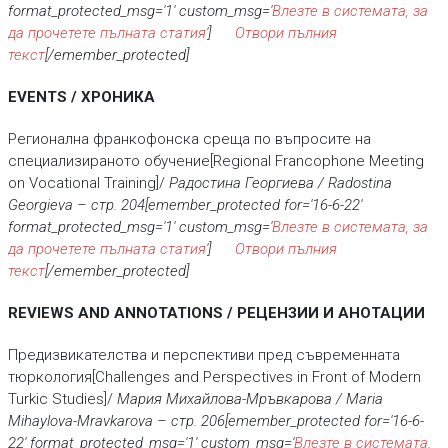
format_protected_msg='1' custom_msg='
Влезте в системата, за
да прочетете пълната статия
']
Отвори пълния
текст
[/emember_protected]
EVENTS / ХРОНИКА
Регионална франкофонска среща по въпросите на
специализираното обучение[Regional Francophone Meeting
on Vocational Training]/
Радостина Георгиева / Radostina
Georgieva
– стр.
204[emember_protected for='16-6-22'
format_protected_msg='1' custom_msg='
Влезте в системата, за
да прочетете пълната статия
']
Отвори пълния
текст
[/emember_protected]
REVIEWS AND ANNOTATIONS / РЕЦЕНЗИИ И АНОТАЦИИ
Предизвикателства и перспективи пред съвременната
тюркология[Challenges and Perspectives in Front of Modern
Turkic Studies]/
Мария Михайлова-Мръвкарова / Maria
Mihaylova-Mravkarova
– стр.
206[emember_protected for='16-6-
22' format_protected_msg='1' custom_msg='
Влезте в системата,