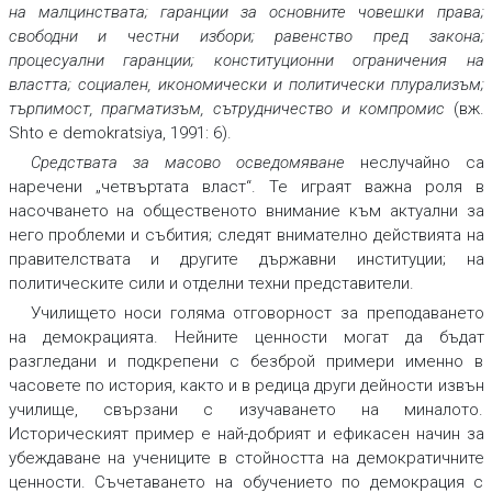
на малцинствата; гаранции за основните човешки права;
свободни и честни избори; равенство пред закона;
процесуални гаранции; конституционни ограничения на
властта; социален, икономически и политически плурализъм;
търпимост, прагматизъм, сътрудничество и компромис
(вж.
Shto e demokratsiya, 1991: 6).
Средствата за масово осведомяване
неслучайно са
наречени „четвъртата власт“. Те играят важна роля в
насочването на общественото внимание към актуални за
него проблеми и събития; следят внимателно действията на
правителствата и другите държавни институции; на
политическите сили и отделни техни представители.
Училището носи голяма отговорност за преподаването
на демокрацията. Нейните ценности могат да бъдат
разгледани и подкрепени с безброй примери именно в
часовете по история, както и в редица други дейности извън
училище, свързани с изучаването на миналото.
Историческият пример е най-добрият и ефикасен начин за
убеждаване на учениците в стойността на демократичните
ценности. Съчетаването на обучението по демокрация с