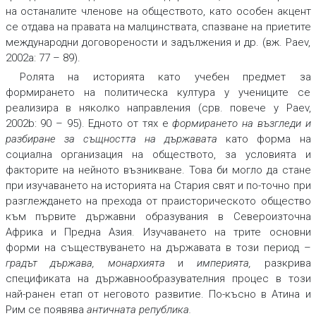
на останалите членове на обществото, като особен акцент
се отдава на правата на малцинствата, спазване на приетите
международни договорености и задължения и др. (вж. Paev,
2002a: 77 – 89).
Ролята на историята като учебен предмет за
формирането на политическа култура у учениците се
реализира в няколко направления (срв. повече у Paev,
2002b: 90 – 95). Едното от тях е
формирането на възгледи и
разбиране за същността на държавата
като форма на
социална организация на обществото, за условията и
факторите на нейното възникване. Това би могло да стане
при изучаването на историята на Стария свят и по-точно при
разглеждането на прехода от праисторическото общество
към първите държавни образувания в Североизточна
Африка и Предна Азия. Изучаването на трите основни
форми на съществуването на държавата в този период –
градът държава, монархията
и
империята
,
разкрива
спецификата на държавнообразувателния процес в този
най-ранен етап от неговото развитие. По-късно в Атина и
Рим се появява
античната република
.