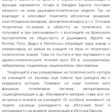
функции
парламенти
тогава в Западна Европа поставят
началото на нови държавно-политически модели. Тук се
въвеждат и изясняват понятията
абсолютна монархия,
конституционна монархия, просветени монарси
и т.н. Основни
теоретични по-знания в областта на политиката се
получават и при запознаването с възгледите на френските
просветители за обществото и държавата. Идеите на
Волтер, Русо, Дидро и Монтескьо изграждат една, макар и
елементарна, но важна за учащите се база от теоретико-
политически знания. Това се постига и при изучаването на
идейно-политическите течения през ХІХ в.
консерватизъм,
либерализъм, социализъм, национализъм, панславизъм
.
Тенденцията към разширяване на политическата култура
на учениците се засилва още повече при срещата им с
модерната история. Появяват се нови понятия като
фашизъм, тоталитарна система, авторитаризъм,
социалдемокрация
и др. Изучаваната материя става все по-
актуална и позната за учениците. От особена значимост са
темите, касаещи разпадането на „Източния блок“ и
изграждането на младите демокрации в Източна Европа.