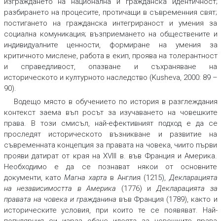
изграждането на национална и гражданска идентичност;
разбирането на процесите, протичащи в съвременния свят;
постигането на гражданска интегрираност и умения за
социална комуникация; възприемането на обществените и
индивидуалните ценности, формиране на умения за
критичното мислене, работа в екип, проява на толерантност
и справедливост, опазване и съхраняване на
историческото и културното наследство (Kusheva, 2000: 89 –
90).
Водещо място в обучението по история в разглеждания
контекст заема въп росът за изучаването на човешките
права. В този смисъл, най-ефективният подход е да се
проследят историческото възникване и развитие на
съвременната концепция за правата на човека, чиито първи
прояви датират от края на ХVІІІ в. във Франция и Америка.
Необходимо е да се познават някои от основните
документи, като
Магна харта
в Англия (1215),
Декларацията
на независимостта в Америка
(1776) и
Декларацията за
правата на човека и гражданина
във Франция (1789), както и
историческите условия, при които те се появяват. Най-
популярния си израз обаче идеята за човешките права