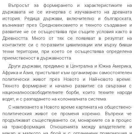
Въпросът за формирането и характеристиките на
държавата не се изчерпва с изучаването на древната
история. Редица държави, включително и българската,
възникват през Средновековието и тяхното създаване и
развитие не се осъществява при същите условия както в
Древността. Много от тях се появяват в резултат на
контактите си с по-развити цивилизации или върху бивши
техни територии, при което се осъществява определена
приемственост в държавността.
Други държави, предимно в Централна и Южна Америка,
Африка и Азия, пристъпват към организиран самостоятелен
политически живот през Новото и Най-новото време.
Тяхното формиране и начално развитие са свързани с
националноосвободителните борби, които техните народи
водят, и с разпадането на колониалната система.
С навлизането в Новото време картината на обществено-
политическия живот се променя коренно. Въпреки че
продължават съществуването си, монархиите са в процес
на трансформация. Отношенията между владетелите и
макар и малкото на брой и с ограничени правомощия и