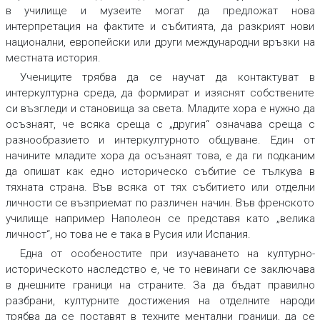
в училище и музеите могат да предложат нова
интерпретация на фактите и събитията, да разкрият нови
национални, европейски или други международни връзки на
местната история.
Учениците трябва да се научат да контактуват в
интеркултурна среда, да формират и изяснят собствените
си възгледи и становища за света. Младите хора е нужно да
осъзнаят, че всяка среща с „другия“ означава среща с
разнообразието и интеркултурното общуване. Един от
начините младите хора да осъзнаят това, е да ги подканим
да опишат как едно историческо събитие се тълкува в
тяхната страна. Във всяка от тях събитието или отделни
личности се възприемат по различен начин. Във френското
училище например Наполеон се представя като „велика
личност“, но това не е така в Русия или Испания.
Една от особеностите при изучаването на културно-
историческото наследство е, че то невинаги се заключава
в днешните граници на страните. За да бъдат правилно
разбрани, културните достижения на отделните народи
трябва да се поставят в техните ментални граници, да се