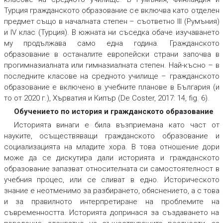
Турция гражданското образование се включва като отделен
предмет също в началната степен – съответно III (Румъния)
и IV клас (Турция). В южната ни съседка обаче изучаването
му продължава само една година. Гражданското
образование в останалите европейски страни започва в
прогимназиалната или гимназиалната степен. Най-късно – в
последните класове на средното училище – гражданското
образование е включено в учебните планове в България (и
то от 2020 г.), Хърватия и Кипър (De Coster, 2017: 14, fig. 6).
Обучението по история и гражданското образование
Историята винаги е била възприемана като част от
науките, осъществяващи гражданското образование и
социализацията на младите хора. В това отношение дори
може да се дискутира дали историята и гражданското
образование запазват относителната си самостоятелност в
учебния процес, или се сливат в едно. Историческото
знание е неотменимо за разбирането, обяснението, а с това
и за правилното интерпретиране на проблемите на
съвременността. Историята допринася за създаването на