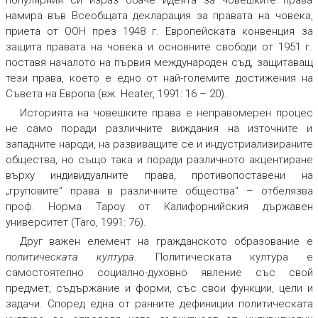
намира във Всеобщата декларация за правата на човека,
приета от ООН през 1948 г. Европейската конвенция за
защита правата на човека и основните свободи от 1951 г.
поставя началото на първия международен съд, защитаващ
тези права, което е едно от най-големите достижения на
Съвета на Европа (вж. Heater, 1991: 16 – 20).
Историята на човешките права е неправомерен процес
не само поради различните виждания на източните и
западните народи, на развиващите се и индустриализираните
общества, но също така и поради различното акцентиране
върху индивидуалните права, противопоставени на
„груповите“ права в различните общества“ – отбелязва
проф. Норма Тароу от Калифорнийския държавен
университет (Taro, 1991: 76).
Друг важен елемент на гражданското образование е
политическата култура
. Политическата култура е
самостоятелно социално-духовно явление със свой
предмет, съдържание и форми, със свои функции, цели и
задачи. Според една от ранните дефиниции политическата