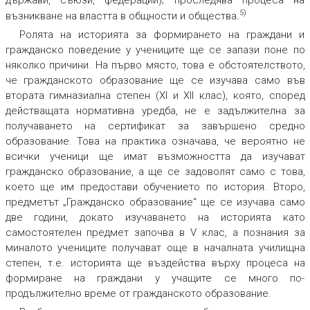
5)
възникване на властта в общности и общества.
Ролята на историята за формирането на граждани и
гражданско поведение у учениците ще се запази поне по
няколко причини. На първо място, това е обстоятелството,
че гражданското образование ще се изучава само във
втората гимназиална степен (ХІ и ХІІ клас), която, според
действащата нормативна уредба, не е задължителна за
получаването на сертификат за завършено средно
образование. Това на практика означава, че вероятно не
всички ученици ще имат възможността да изучават
гражданско образование, а ще се задоволят само с това,
което ще им предостави обучението по история. Второ,
предметът „Гражданско образование“ ще се изучава само
две години, докато изучаването на историята като
самостоятелен предмет започва в V клас, а познания за
миналото учениците получават още в началната училищна
степен, т.е. историята ще въздейства върху процеса на
формиране на граждани у учащите се много по-
продължително време от гражданското образование.