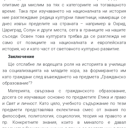
опитаме да мислим за тях с категориите на тогавашното
време. Така при изучаването на националната ни история
ние разглеждаме редица културни паметници, намиращи се
днес извън пределите на страната – например в Охрид,
Цариград, Солун и други места, сега в границите на нашите
съседи. Освен това културата трябва да се разглежда не
само от позициите на националната и европейската
история, но и като част от световното културно развитие.
Заключение
Ще отслабне ли водещата роля на историята в училище
за социализацията на младите хора, за формирането им
като граждани след въвеждането на предмета „Гражданско
образование“?
Материята, свързана с гражданското образование,
досега се изучаваше основно по предметите
Етика и право
и
Свят и личност
.
Като цяло, учебното съдържание по тези
предмети представлява еклектична смес от знания по
философия, политология, социология, теория на правото и
пр. Конкретните знания, които в миналото е давал