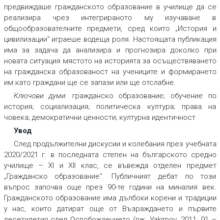
предвиждаше гражданското образование в училище да се
реализира чрез интегрираното му изучаване в
общообразователните предмети, сред които „История и
цивилизации“ играеше водеща роля. Настоящата публикация
има за задача да анализира и прогнозира доколко при
новата ситуация мястото на историята за осъществяването
на гражданска образованост на учениците и формирането
им като граждани ще се запази или ще отслабне.
Ключови думи:
гражданско образование; обучение по
история; социализация; политическа култура; права на
човека; демократични ценности; културна идентичност
Увод
След продължителни дискусии и колебания през учебната
2020/2021 г. в последната степен на българското средно
училище – ХІ и ХІІ клас, се въвежда отделен предмет
„Гражданско образование“. Публичният дебат по този
въпрос започва още през 90-те години на миналия век.
Гражданското образование има дълбоки корени и традиции
у нас, които датират още от Възраждането и първите
десетилетия след Освобождението (вж. Yakimov, 2011: 91 –