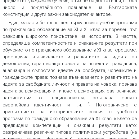
предметът
Гражданско учение,
в тях не са достатъчни, в това
число и по-детайлното познаване на Българската
конституция и други важни законодателни актове.
Един, макар и бегъл поглед върху новите учебни програми
по гражданско образование за ХІ и ХІІ клас за пореден път
разкрива широкото присъствие на историята. В частта,
определяща компетентностите и очакваните резултати при
обучението по гражданско образование в ХІ клас, срещаме:
проследява възникването и развитието на идеята за
демокрация, гарантираща правата на човека и гражданина;
анализира и съпоставя идеите за свободата, човешките и
гражданските права; познава възникването и развитието на
идеята за свободната личност и правата на човека; познава
идеята за демокрация и типовете демокрация; разграничава
патриотизъм от национализъм; осъзнава своята
4)
европейска идентичност и т.н.
По-ограничено е
присъствието на историческите знания в учебната
програма по гражданско образование за ХІІ клас, където са
предвидени компетенции и очаквани резултати като:
разграничава различни типове политически устройства (на
държави, съюзи, федерации); проследява процеса на