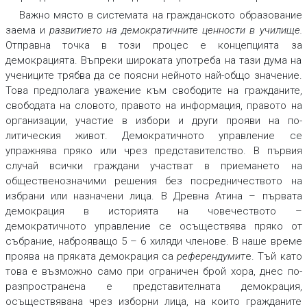
Важно място в системата на гражданското образование
заема и
развитието на демократичните ценности в училище
.
Отправна точка в този процес е концепцията за
демокрацията. Въпреки широката употреба на тази дума на
учениците трябва да се поясни нейното най-общо значение.
Това предполага уважение към свободите на гражданите,
свободата на словото, правото на информация, правото на
организации, участие в избори и други прояви на по-
литическия живот. Демократичното управление се
упражнява пряко или чрез представителство. В първия
случай всички граждани участват в приемането на
общественозначими решения без посредничеството на
избрани или назначени лица. В Древна Атина – първата
демокрация в историята на човечеството –
демократичното управление се осъществява пряко от
събрание, наброяващо 5 – 6 хиляди членове. В наше време
проява на пряката демокрация са
референдумит
е. Тъй като
това е възможно само при ограничен брой хора, днес по-
разпространена е представителната демокрация,
осъществявана чрез изборни лица, на които гражданите