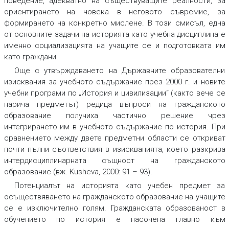
поведение, адекватно на съществуващите реалности, за
ориентирането на човека в неговото съвремие, за
формирането на конкретно мислене. В този смисъл, една
от основните задачи на историята като учебна дисциплина е
именно социализацията на учащите се и подготовката им
като граждани.
Още с утвърждаването на Държавните образователни
изисквания за учебното съдържание през 2000 г. и новите
учебни програми по „История и цивилизации“ (както вече се
нарича предметът) редица въпроси на гражданското
образование получиха частично решение чрез
интегрирането им в учебното съдържание по история. При
сравнението между двете предметни области се откриват
почти пълни съответствия в изискванията, което разкрива
интердисциплинарната същност на гражданското
образование (вж. Kusheva, 2000: 91 – 93).
Потенциалът на историята като учебен предмет за
осъществяването на гражданското образование на учащите
се е изключително голям. Гражданската образованост в
обучението по история е насочена главно към