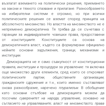
възлагат вземането на политически решения, приемането
на закони и тяхното спазване и прилагане. Разнообразието
на избирателни системи е огромно, но при всички
политическите решения се вземат според принципа на
абсолютното мнозинство. Но властта на мнозинството не е
непременно демократична. Тя трябва да се съчетава с
гаранции за индивидуалните човешки права, предоставени
от
конституциите
. Конституциите са основа на
демократичната власт, където са формулирани официално
нейните основни задължения, граници, механизми и
институции.
Демокрацията не е само съвкупност от конституционни
правила, институции и процедури за управление: тя включва
още множество други елементи, сред които се открояват
политическите партии, обществените организации,
гражданските сдружения
и т.н., които именно съставляват
онова разнообразие, наречено
плурализъм
.
В обобщение
като основни стълбове на демокрацията можем да
посочим:
суверенитет на народа; управление, основано на
съгласието на управляваните; власт на мнозинството; права