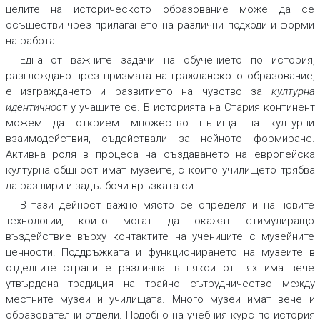
целите на историческото образование може да се
осъществи чрез прилагането на различни подходи и форми
на работа.
Една от важните задачи на обучението по история,
разглеждано през призмата на гражданското образование,
е изграждането и развитието на чувство за
културна
идентичност
у учащите се. В историята на Стария континент
можем да открием множество пътища на културни
взаимодействия, съдействали за нейното формиране.
Активна роля в процеса на създаването на европейска
културна общност имат музеите, с които училището трябва
да разшири и задълбочи връзката си.
В тази дейност важно място се определя и на новите
технологии, които могат да окажат стимулиращо
въздействие върху контактите на учениците с музейните
ценности. Поддръжката и функционирането на музеите в
отделните страни е различна: в някои от тях има вече
утвърдена традиция на трайно сътрудничество между
местните музеи и училищата. Много музеи имат вече и
образователни отдели. Подобно на учебния курс по история