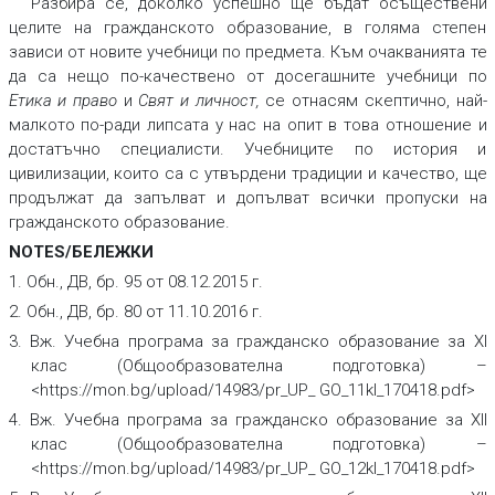
Разбира се, доколко успешно ще бъдат осъществени
целите на гражданското образование, в голяма степен
зависи от новите учебници по предмета. Към очакванията те
да са нещо по-качествено от досегашните учебници по
Етика и право
и
Свят и личност
,
се отнасям скептично, най-
малкото по-ради липсата у нас на опит в това отношение и
достатъчно специалисти. Учебниците по история и
цивилизации, които са с утвърдени традиции и качество, ще
продължат да запълват и допълват всички пропуски на
гражданското образование.
NOTES/БЕЛЕЖКИ
1. Обн., ДВ, бр. 95 от 08.12.2015 г.
2. Обн., ДВ, бр. 80 от 11.10.2016 г.
3. Вж. Учебна програма за гражданско образование за ХІ
клас (Общообразователна подготовка) –
<https://mon.bg/upload/14983/pr_UP_ GO_11kl_170418.pdf>
4. Вж. Учебна програма за гражданско образование за ХІІ
клас (Общообразователна подготовка) –
<https://mon.bg/upload/14983/pr_UP_ GO_12kl_170418.pdf>