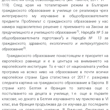
119). След края на тоталитарния режим в България
гражданското образование в училище се реализира чрез
интегрираното му изучаване в общообразователните
предмети. Проблемът с гражданското образование у нас
намира задоволително решение с приемането на
Закона за
1)
предучилищното и училищното образование
,
Наредба № 5 за
2
общообразователната подготовка
и
Наредба № 13 за
)
гражданското, здравното, екологичното и интеркултурното
3)
образование
.
Гражданското образование понастоящем е приоритет на
европейско равнище и е в центъра на вниманието на
европейските институции. То е част от националната учебна
програма на всяко ниво на образование в почти всички
европейски страни. Една статистика от 2017 г. разкрива
следната картина на гражданското образование в Европа. В
страни като Белгия и Франция то започва още с
постъпването на децата в училище, т.е. още в първите
класове, но докато в Белгия изучаването му приключва в VI
клас, във Франция продължава да се изучава до последните
класове на средното училище. В Румъния, Финландия и