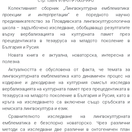
стр. ISBN 978-619-7663-99-0.
Колективният сборник
„Лингвокултурна емблематика:
проекции и интерпретации“
е поредното научно
предизвикателство за Пловдивската лингвокултурологична
школа – задълбочено изследване, обобщаващо резултатите
върху вербализацията на културната памет през
прецедентиката в тезауруса на младото поколение в
България и Русия.
Новата книга е актуална, новаторска, интересна и
полезна.
Актуалността e обусловена от факта, че темата за
лингвокултурната емблематика като динамичен процес на
кодиране и декодиране на културния смисъл изследва
вербализацията на културната памет през прецедентиката в
тезауруса на младото поколение в България и Русия, като в
кръга на изследването са включени също сръбската и
немската лингвокултура и език.
Сравнителното изследване на лингвокултурната
емблематика е безспорно новаторско. Чрез различни
методи са изследвани две различни в онтогеничен план