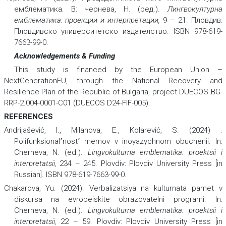
емблематика. В: Чернева, Н. (ред.).
Лингвокултурна
емблематика: проекции и интерпретации,
9 – 21. Пловдив:
Пловдивско университетско издателство. ISBN 978-619-
7663-99-0.
Acknowledgements & Funding
This study is financed by the European Union –
NextGenerationEU, through the National Recovery and
Resilience Plan of the Republic of Bulgaria, project DUECOS BG-
RRP-2.004-0001-C01 (DUECOS D24-FIF-005).
REFERENCES
Andrijašević, I., Milanova, E., Kolarević, S. (2024) .
Polifunksional՚nost՚ memov v inoyazychnom obuchenii. In:
Cherneva, N. (ed.).
Lingvokulturna emblematika: proektsii i
interpretatsii,
234 – 245. Plovdiv: Plovdiv University Press [in
Russian]. ISBN 978-619-7663-99-0.
Chakarova, Yu. (2024). Verbalizatsiya na kulturnata pamet v
diskursa na evropeiskite obrazovatelni programi. In:
Cherneva, N. (ed.).
Lingvokulturna emblematika: proektsii i
interpretatsii
,
22 – 59. Plovdiv: Plovdiv University Press [in