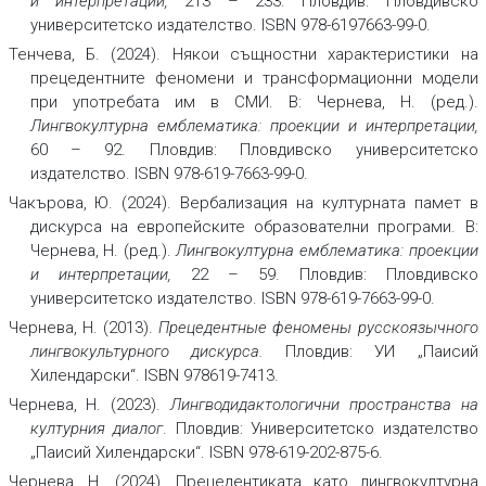
и интерпретации,
213 – 233. Пловдив: Пловдивско
университетско издателство. ISBN 978-6197663-99-0.
Тенчева, Б. (2024). Някои същностни характеристики на
прецедентните феномени и трансформационни модели
при употребата им в СМИ. В: Чернева, Н. (ред.).
Лингвокултурна емблематика: проекции и интерпретации,
60 – 92. Пловдив: Пловдивско университетско
издателство. ISBN 978-619-7663-99-0.
Чакърова, Ю. (2024). Вербализация на културната памет в
дискурса на европейските образователни програми. В:
Чернева, Н. (ред.).
Лингвокултурна емблематика: проекции
и интерпретации,
22 – 59. Пловдив: Пловдивско
университетско издателство. ISBN 978-619-7663-99-0.
Чернева, Н. (2013).
Прецедентные феномены русскоязычного
лингвокультурного дискурса.
Пловдив: УИ „Паисий
Хилендарски“. ISBN 978619-7413.
Чернева, Н. (2023).
Лингводидактологични пространства на
културния диалог
. Пловдив: Университетско издателство
„Паисий Хилендарски“. ISBN 978-619-202-875-6.
Чернева, Н. (2024). Прецедентиката като лингвокултурна