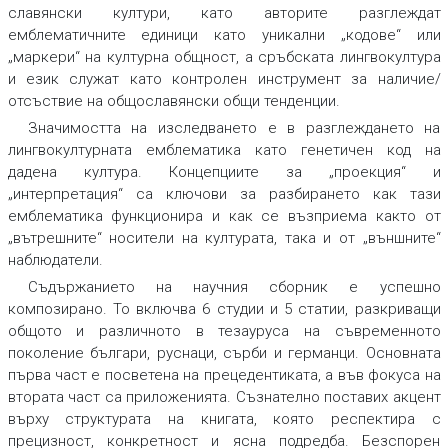
славянски култури, като авторите разглеждат
емблематичните единици като уникални „кодове“ или
„маркери“ на културна общност, а сръбската лингвокултура
и език служат като контролен инструмент за наличие/
отсъствие на общославянски общи тенденции.
Значимостта на изследването е в разглеждането на
лингвокултурната емблематика като генетичен код на
дадена култура. Концепциите за „проекция“ и
„интерпретация“ са ключови за разбирането как тази
емблематика функционира и как се възприема както от
„вътрешните“ носители на културата, така и от „външните“
наблюдатели.
Съдържанието на научния сборник е успешно
композирано. То включва 6 студии и 5 статии, разкриващи
общото и различното в тезауруса на съвременното
поколение българи, руснаци, сърби и германци. Основната
първа част е посветена на прецедентиката, а във фокуса на
втората част са приложенията. Съзнателно поставих акцент
върху структурата на книгата, която респектира с
прецизност, конкретност и ясна подредба. Безспорен