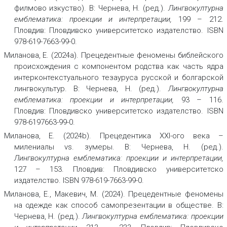
филмово изкуство). В: Чернева, Н. (ред.).
Лингвокултурна
емблематика: проекции и интерпретации,
199 – 212.
Пловдив: Пловдивско университетско издателство. ISBN
978-619-7663-99-0.
Миланова, Е. (2024a). Прецедентные феномены библейского
происхождения с компонентом родства как часть ядра
интерконтекстуального тезауруса русской и болгарской
лингвокультур. В: Чернева, Н. (ред.).
Лингвокултурна
емблематика: проекции и интерпретации,
93 – 116.
Пловдив: Пловдивско университетско издателство. ISBN
978-6197663-99-0.
Миланова, Е. (2024b). Прецедентика ХХI-ого века –
милениалы vs. зумeры. В: Чернева, Н. (ред.).
Лингвокултурна емблематика: проекции и интерпретации,
127 – 153. Пловдив: Пловдивско университетско
издателство. ISBN 978-619-7663-99-0.
Миланова, Е., Макевич, М. (2024). Прецедентные феномены
на одежде как способ самопрезентации в обществе. В:
Чернева, Н. (ред.).
Лингвокултурна емблематика: проекции