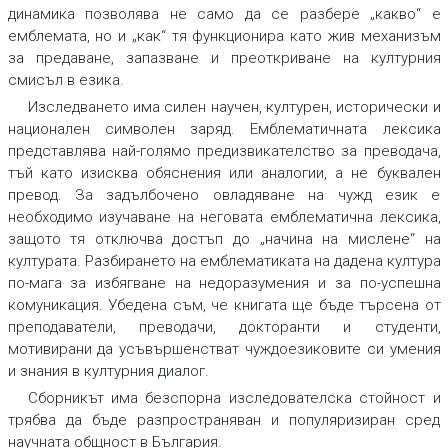
динамика позволява не само да се разбере „какво“ е
емблемата, но и „как“ тя функционира като жив механизъм
за предаване, запазване и преоткриване на културния
смисъл в езика.
Изследването има силен научен, културен, исторически и
национален символен заряд. Емблематичната лексика
представлява най-голямо предизвикателство за преводача,
тъй като изисква обяснения или аналогии, а не буквален
превод. За задълбочено овладяване на чужд език е
необходимо изучаване на неговата емблематична лексика,
защото тя отключва достъп до „начинa на мислене“ на
културата. Разбирането на емблематиката на дадена култура
по-мага за избягване на недоразумения и за по-успешна
комуникация. Убедена съм, че книгата ще бъде търсена от
преподаватели, преводачи, докторанти и студенти,
мотивирани да усъвършенстват чуждоезиковите си умения
и знания в културния диалог.
Сборникът има безспорна изследователска стойност и
трябва да бъде разпространяван и популяризиран сред
научната общност в България.