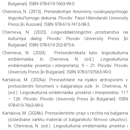
Bulgarian]. ISBN 978-619-7663-99-0.
Cherneva, N. (2013).
Pretsedentnye fenomeny russkoyazychnogo
lingvokul’turnogo diskursa.
Plovdiv: Paisii Hilendarski University
Press [in Russian]. ISBN 978-619-7413-08-3.
Cherneva, N. (2023).
Lingvodidaktologichni prostranstva na
kulturniya dialog
.
Plovdiv: Plovdiv University Press [in
Bulgarian]. ISBN 978-619-202-875-6.
Cherneva, N. (2024) . Pretsedentikata kato lingvokulturna
emblematika. In: Cherneva, N. (ed.).
Lingvokulturna
emblematika: proektsii i interpretatsii,
9 – 21. Plovdiv: Plovdiv
University Press [in Bulgarian]. ISBN 978-6197663-99-0.
Kartalova, M. (2024a). Prevrashtane na nyakoi antroponimi v
pretsedentni fenomeni v balgarskiya ezik. In: Cherneva, N.
(ed.).
Lingvokulturna emblematika: proektsii i interpretatsii,
117
– 126. Plovdiv: Plovdiv University Press [in Bulgarian]. ISBN
978-619-7663-99-0.
Kartalova, M. (2024b). Pretsedentnite izrazi v rechta na balgarina
(izsledvane varkhu material ot balgarskoto filmovo izkustvo).
In: Cherneva, N. (ed.).
Lingvokulturna emblematika: proektsii i