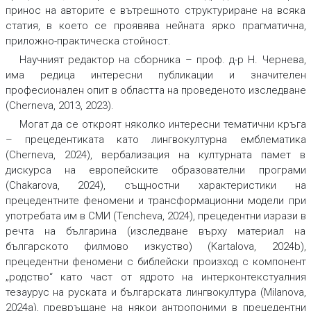
принос на авторите е вътрешното структуриране на всяка
статия, в което се проявява нейната ярко прагматична,
приложно-практическа стойност.
Научният редактор на сборника – проф. д-р Н. Чернева,
има редица интересни публикации и значителен
професионален опит в областта на проведеното изследване
(Cherneva, 2013, 2023).
Могат да се откроят няколко интересни тематични кръга
– прецедентиката като лингвокултурна емблематика
(Cherneva, 2024), вербализация на културната памет в
дискурса на европейските образователни програми
(Chakarova, 2024), същностни характеристики на
прецедентните феномени и трансформационни модели при
употребата им в СМИ (Tencheva, 2024), прецедентни изрази в
речта на българина (изследване върху материал на
българското филмово изкуство) (Kartalova, 2024b),
прецедентни феномени с библейски произход с компонент
„родство“ като част от ядрото на интерконтекстуалния
тезаурус на руската и българската лингвокултура (Milanova,
2024a), превръщане на някои антропоними в прецедентни