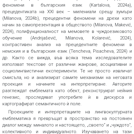
феномени в българския език (Kartalova, 2024a),
прецедентиката на ХХI век – милениали срещу зумъри
(Milanova, 2024b), прецедентни феномени на дрехи като
начин за самопрезентация в обществото (Milanova, Makević,
2024), полифунционалност на мемовете в чуждоезиковото
обучение (Andrijašević, Milanova, Kolarević, 2024),
контрастивен анализ на прецедентните феномени в
немския и в българския език (Tencheva, Pisacheva, 2024) и
др. Както се вижда, във всяка тема изследователите
използват текстове от различни жанрове, асоциативни и
социолингвистични експерименти. Те не просто извличат
смисъла, но и анализират самите механизми на неговата
проекция и начините на интерпретиране. Авторите
разглеждат емблемата като обект, реконструират нейния
генезис, проследяват употребите ѝ в дискурса и
картографират семантичното ѝ поле.
Проекциите и интерпретациите на лингвокултурната
емблематика я превръщат в пространство на постоянен
диалог между: миналото и настоящето, „своето“ и „чуждото“,
колективното и индивидуалното. Изучаването на тази