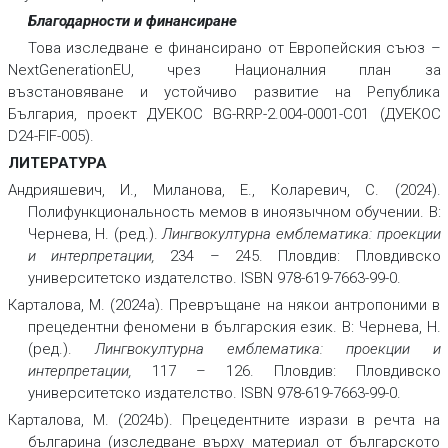
Благодарности и финансиране
Това изследване е финансирано от Европейския съюз –
NextGenerationEU, чрез Националния план за
възстановяване и устойчиво развитие на Република
България, проект ДУЕКОС BG-RRP-2.004-0001-C01 (ДУЕКОС
D24-FlF-005).
ЛИТЕРАТУРА
Андрияшевич, И., Миланова, Е., Коларевич, С. (2024).
Полифункциональность мемов в иноязычном обучении. В:
Чернева, Н. (ред.).
Лингвокултурна емблематика: проекции
и интерпретации,
234 – 245. Пловдив: Пловдивско
университетско издателство. ISBN 978-619-7663-99-0.
Карталова, М. (2024a). Превръщане на някои антропоними в
прецедентни феномени в българския език. В: Чернева, Н.
(ред.).
Лингвокултурна емблематика: проекции и
интерпретации,
117 – 126. Пловдив: Пловдивско
университетско издателство. ISBN 978-619-7663-99-0.
Карталова, М. (2024b). Прецедентните изрази в речта на
българина (изследване върху материал от българското