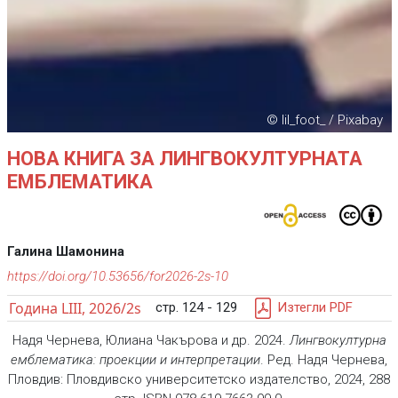
© lil_foot_ / Pixabay
НОВА КНИГА ЗА ЛИНГВОКУЛТУРНАТА
ЕМБЛЕМАТИКА
Галина Шамонина
https://doi.org/10.53656/for2026-2s-10
Година LIII, 2026/2s
стр. 124 - 129
Изтегли PDF
Надя Чернева, Юлиана Чакърова и др. 2024.
Лингвокултурна
емблематика: проекции и интерпретации
. Ред. Надя Чернева,
Пловдив: Пловдивско университетско издателство, 2024, 288