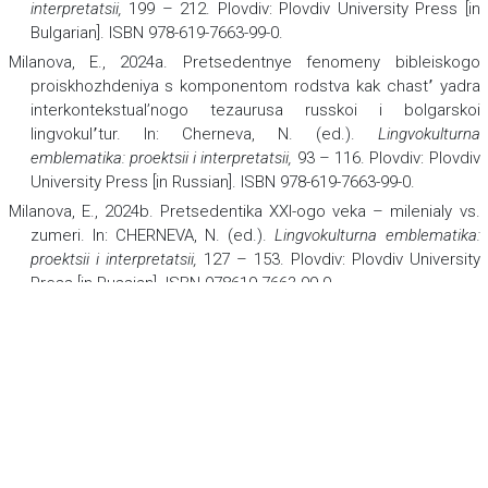
interpretatsii,
199 – 212. Plovdiv: Plovdiv University Press [in
Bulgarian]. ISBN 978-619-7663-99-0.
Milanova, E., 2024a. Pretsedentnye fenomeny bibleiskogo
proiskhozhdeniya s komponentom rodstva kak chast՚ yadra
interkontekstual’nogo tezaurusa russkoi i bolgarskoi
lingvokul՚tur. In: Cherneva, N. (ed.).
Lingvokulturna
emblematika: proektsii i interpretatsii,
93 – 116. Plovdiv: Plovdiv
University Press [in Russian]. ISBN 978-619-7663-99-0.
Milanova, E., 2024b. Pretsedentika XXI-ogo veka – milenialy vs.
zumeri. In: CHERNEVA, N. (ed.).
Lingvokulturna emblematika:
proektsii i interpretatsii,
127 – 153. Plovdiv: Plovdiv University
Press [in Russian]. ISBN 978619-7663-99-0.
Milanova, E., Makević, M. (2024). Pretsedentnye fenomeny na
odezhde kak sposob samoprezentatsii v obshchestve. In:
Cherneva, N. (ed.).
Lingvokulturna emblematika: proektsii i
interpretatsii,
213 – 233. Plovdiv: Plovdiv University Press [in
Russian]. ISBN 978-619-7663-99-0.
Tencheva, B., 2024. Nyakoi sashtnostni kharakteristiki na
pretsedentnite fenomeni i transformatsionni modeli pri
upotrebatata im v SMI. In: Cherneva, N. (ed.).
Lingvokulturna