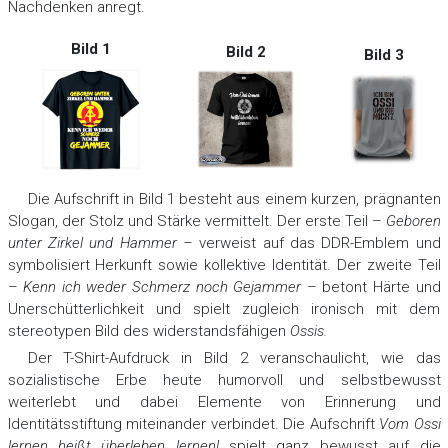
Nachdenken anregt.
Bild 1
Bild 2
Bild 3
Die Aufschrift in Bild 1 besteht aus einem kurzen, prägnanten
Slogan, der Stolz und Stärke vermittelt. Der erste Teil –
Geboren
unter Zirkel und Hammer
–
verweist auf das DDR-Emblem und
symbolisiert Herkunft sowie kollektive Identität. Der zweite Teil
–
Kenn ich weder Schmerz noch Gejammer
–
betont Härte und
Unerschütterlichkeit und spielt zugleich ironisch mit dem
stereotypen Bild des widerstandsfähigen
Ossis
.
Der T-Shirt-Aufdruck in Bild 2 veranschaulicht, wie das
sozialistische Erbe heute humorvoll und selbstbewusst
weiterlebt und dabei Elemente von Erinnerung und
Identitätsstiftung miteinander verbindet. Die Aufschrift
Vom Ossi
lernen heißt überleben lernen!
spielt ganz bewusst auf die