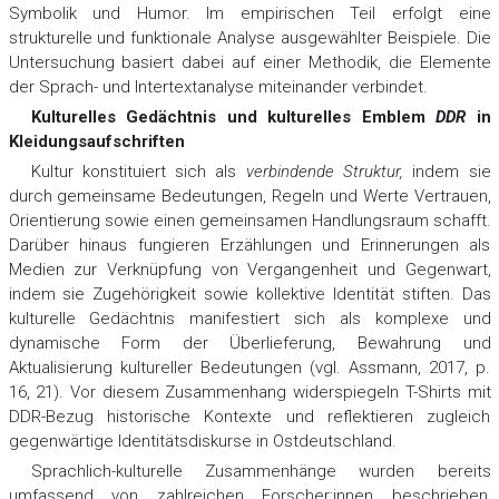
Symbolik und Humor. Im empirischen Teil erfolgt eine
strukturelle und funktionale Analyse ausgewählter Beispiele. Die
Untersuchung basiert dabei auf einer Methodik, die Elemente
der Sprach- und Intertextanalyse miteinander verbindet.
Kulturelles Gedächtnis und kulturelles Emblem
DDR
in
Kleidungsaufschriften
Kultur konstituiert sich als
verbindende Struktur
,
indem sie
durch gemeinsame Bedeutungen, Regeln und Werte Vertrauen,
Orientierung sowie einen gemeinsamen Handlungsraum schafft.
Darüber hinaus fungieren Erzählungen und Erinnerungen als
Medien zur Verknüpfung von Vergangenheit und Gegenwart,
indem sie Zugehörigkeit sowie kollektive Identität stiften. Das
kulturelle Gedächtnis manifestiert sich als komplexe und
dynamische Form der Überlieferung, Bewahrung und
Aktualisierung kultureller Bedeutungen (vgl. Assmann, 2017, р.
16, 21). Vor diesem Zusammenhang widerspiegeln T-Shirts mit
DDR-Bezug historische Kontexte und reflektieren zugleich
gegenwärtige Identitätsdiskurse in Ostdeutschland.
Sprachlich-kulturelle Zusammenhänge wurden bereits
umfassend von zahlreichen Forscher:innen beschrieben,