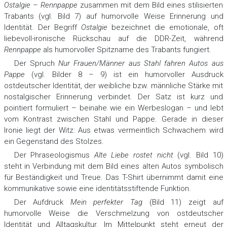
Ostalgie – Rennpappe
zusammen mit dem Bild eines stilisierten
Trabants (vgl. Bild 7) auf humorvolle Weise Erinnerung und
Identität. Der Begriff
Ostalgie
bezeichnet die emotionale, oft
liebevoll-ironische Rückschau auf die DDR-Zeit, während
Rennpappe
als humorvoller Spitzname des Trabants fungiert.
Der Spruch
Nur Frauen/Männer aus Stahl fahren Autos aus
Pappe
(vgl. Bilder 8 – 9) ist ein humorvoller Ausdruck
ostdeutscher Identität, der weibliche bzw. männliche Stärke mit
nostalgischer Erinnerung verbindet. Der Satz ist kurz und
pointiert formuliert – beinahe wie ein Werbeslogan – und lebt
vom Kontrast zwischen Stahl und Pappe. Gerade in dieser
Ironie liegt der Witz: Aus etwas vermeintlich Schwachem wird
ein Gegenstand des Stolzes.
Der Phraseologismus
Alte Liebe rostet nicht
(vgl. Bild 10)
steht in Verbindung mit dem Bild eines alten Autos symbolisch
für Beständigkeit und Treue. Das T-Shirt übernimmt damit eine
kommunikative sowie eine identitätsstiftende Funktion.
Der Aufdruck
Mein perfekter Tag
(Bild 11) zeigt auf
humorvolle Weise die Verschmelzung von ostdeutscher
Identität und Alltagskultur. Im Mittelpunkt steht erneut der