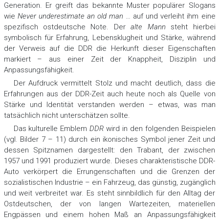
Generation. Er greift das bekannte Muster populärer Slogans
wie
Never underestimate an old man ...
auf und verleiht ihm eine
spezifisch ostdeutsche Note. Der
alte Mann
steht hierbei
symbolisch für Erfahrung, Lebensklugheit und Stärke, während
der Verweis auf die DDR die Herkunft dieser Eigenschaften
markiert – aus einer Zeit der Knappheit, Disziplin und
Anpassungsfähigkeit.
Der Aufdruck vermittelt Stolz und macht deutlich, dass die
Erfahrungen aus der DDR-Zeit auch heute noch als Quelle von
Stärke und Identität verstanden werden – etwas, was man
tatsächlich nicht unterschätzen sollte.
Das kulturelle Emblem
DDR
wird in den folgenden Beispielen
(vgl. Bilder 7 – 11) durch ein ikonisches Symbol jener Zeit und
dessen Spitznamen dargestellt: den Trabant, der zwischen
1957 und 1991 produziert wurde. Dieses charakteristische DDR-
Auto verkörpert die Errungenschaften und die Grenzen der
sozialistischen Industrie – ein Fahrzeug, das günstig, zugänglich
und weit verbreitet war. Es steht sinnbildlich für den Alltag der
Ostdeutschen, der von langen Wartezeiten, materiellen
Engpässen und einem hohen Maß an Anpassungsfähigkeit