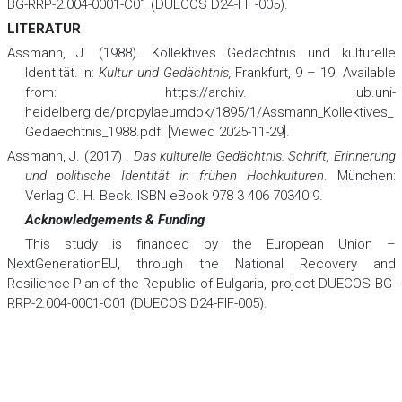
BG-RRP-2.004-0001-C01 (DUECOS D24-FIF-005).
LITERATUR
Assmann, J. (1988). Kollektives Gedächtnis und kulturelle
Identität. In:
Kultur und Gedächtnis,
Frankfurt, 9 – 19. Available
from: https://archiv. ub.uni-
heidelberg.de/propylaeumdok/1895/1/Assmann_Kollektives_
Gedaechtnis_1988.pdf. [Viewed 2025-11-29].
Assmann, J. (2017) .
Das kulturelle Gedächtnis. Schrift, Erinnerung
und politische Identität in frühen Hochkulturen
. München:
Verlag C. H. Beck. ISBN eBook 978 3 406 70340 9.
Acknowledgements & Funding
This study is financed by the European Union –
NextGenerationEU, through the National Recovery and
Resilience Plan of the Republic of Bulgaria, project DUECOS BG-
RRP-2.004-0001-C01 (DUECOS D24-FIF-005).
REFERENCES
Assmann, J. (1988). Kollektives Gedächtnis und kulturelle
Identität. In:
Kultur und Gedächtnis, Frankfurt
, 9 – 19. Available
from: https://archiv. ub.uni-