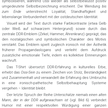
symbolisieren, während
Ossi
wieder als selbstbewusst positiv
umgedeutete Selbstbezeichnung erscheint. Die Wendung
bis
zum Ende
unterstreicht Loyalität, Standhaftigkeit und
lebenslange Verbundenheit mit der ostdeutschen Identität.
Visuell wird der Text durch starke Farbkontraste (etwa Gelb
oder Weiß auf schwarzem Hintergrund) sowie durch das
zentrale DDR-Emblem (Zirkel, Hammer, Ährenkranz) geprägt, das
den nostalgischen und symbolischen Charakter des Motivs
verstärkt. Das Emblem spielt zugleich ironisch mit der Ästhetik
früherer Propagandaslogans und verleiht dem Aufdruck
zusätzliche emotionale Tiefe, indem es kollektive Erinnerungen
wachruft.
Das T-Shirt übersetzt DDR-Erfahrung in kulturelles Erbe,
erhebt das
Ossi-Sein
zu einem Zeichen von Stolz, Beständigkeit
und Zusammenhalt und verwandelt die Erfahrung des Umbruchs
in eine ironisch-pathetische Selbstbehauptung: Systeme
vergehen – Identität bleibt.
Der letzte Spruch der Reihe
Unterschätze niemals einen alten
Mann, der in der DDR aufgewachsen ist
(vgl. Bild 6) verbindet
Humor mit einer respektvollen Würdigung einer ganzen