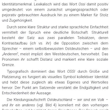
Identitätsmerkmal. Lexikalisch wird das Wort
Ossi
damit positiv
umgedeutet: von einem zunächst umgangssprachlich oder
pejorativ gebrauchten Ausdruck hin zu einem Marker für Stolz
und Zugehörigkeit.
Durch seine klare Struktur und starke sprachliche Einfachheit
vermittelt der Spruch eine deutliche Botschaft. Strukturell
besteht der Satz aus zwei parallelen Teilsätzen, deren
Kontrastaufbau (
ich
vs.
ihr
) die Opposition zwischen dem
Sprecher – einem selbstbewussten Ostdeutschen – und den
„Anderen“, meist implizit den Westdeutschen, hervorhebt. Das
Pronomen
ihr
schafft Distanz und markiert eine klare soziale
Grenze.
Typografisch dominiert das Wort
OSSI
durch Größe und
Platzierung; es fungiert als visuelles Symbol kollektiver Identität
und hebt diese zugleich als etwas Eigenes und Wertvolles
hervor. Der Punkt am Satzende verstärkt die Endgültigkeit und
Entschiedenheit der Aussage.
Die Kleidungsaufschrift
Ostdeutschland – wir sind ein Volk –
und ihr ein anderes
(vgl. Bild 4) korreliert mit den vorherigen