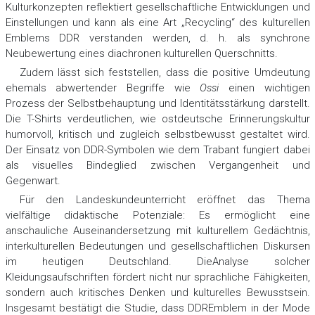
Kulturkonzepten reflektiert gesellschaftliche Entwicklungen und
Einstellungen und kann als eine Art „Recycling“ des kulturellen
Emblems DDR verstanden werden, d. h. als synchrone
Neubewertung eines diachronen kulturellen Querschnitts.
Zudem lässt sich feststellen, dass die positive Umdeutung
ehemals abwertender Begriffe wie
Ossi
einen wichtigen
Prozess der Selbstbehauptung und Identitätsstärkung darstellt.
Die T-Shirts verdeutlichen, wie ostdeutsche Erinnerungskultur
humorvoll, kritisch und zugleich selbstbewusst gestaltet wird.
Der Einsatz von DDR-Symbolen wie dem Trabant fungiert dabei
als visuelles Bindeglied zwischen Vergangenheit und
Gegenwart.
Für den Landeskundeunterricht eröffnet das Thema
vielfältige didaktische Potenziale: Es ermöglicht eine
anschauliche Auseinandersetzung mit kulturellem Gedächtnis,
interkulturellen Bedeutungen und gesellschaftlichen Diskursen
im heutigen Deutschland. DieAnalyse solcher
Kleidungsaufschriften fördert nicht nur sprachliche Fähigkeiten,
sondern auch kritisches Denken und kulturelles Bewusstsein.
Insgesamt bestätigt die Studie, dass DDREmblem in der Mode