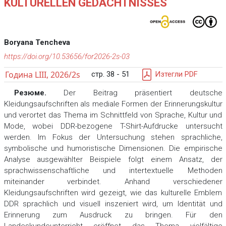
KULTURELLEN GEDÄCHTNISSES
Boryana Tencheva
https://doi.org/10.53656/for2026-2s-03
Година LIII, 2026/2s
стр. 38 - 51
Изтегли PDF
Резюме.
Der Beitrag präsentiert deutsche
Kleidungsaufschriften als mediale Formen der Erinnerungskultur
und verortet das Thema im Schnittfeld von Sprache, Kultur und
Mode, wobei DDR-bezogene T-Shirt-Aufdrucke untersucht
werden. Im Fokus der Untersuchung stehen sprachliche,
symbolische und humoristische Dimensionen. Die empirische
Analyse ausgewählter Beispiele folgt einem Ansatz, der
sprachwissenschaftliche und intertextuelle Methoden
miteinander verbindet. Anhand verschiedener
Kleidungsaufschriften wird gezeigt, wie das kulturelle Emblem
DDR sprachlich und visuell inszeniert wird, um Identität und
Erinnerung zum Ausdruck zu bringen. Für den
Landeskundeunterricht eröffnet das Thema vielfältige