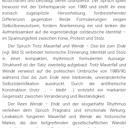
Botschaften und bestätigt deren Grundtenor. Der Spruch spielt
bewusst mit der Einheitsparole von 1989 und stellt ihr eine
ironisch zugespitzte Hervorhebung fortbestehender
Differenzen gegenüber. Beide Formulierungen zeigen
Selbstbewusstsein, fordern Anerkennung ein und lenken die
Aufmerksamkeit auf die eigenständige ostdeutsche Identität –
im Spannungsfeld zwischen Ironie, Protest und Stolz.
Der Spruch
Trotz Mauerfall und Wende – Ossi bis zum Ende
(vgl. Bild 5) verbindet historische Erinnerung, Identität und Stolz
in einer kompakten, rhythmisch formulierten Aussage.
Strukturell ist der Satz zweiteilig aufgebaut:
Trotz Mauerfall und
Wende
verweist auf die politischen Umbrüche von 1989/90,
während
Ossi bis zum Ende
eine bleibende, unveränderliche
Selbstidentifikation ausdrückt. Durch die antithetische
Konstruktion (
trotz
... –
bleibt
...) entsteht ein markanter
Gegensatz zwischen Veränderung und Beständigkeit.
Der Reim
Wende
– Ende
und der sloganhafte Rhythmus
verleihen dem Spruch Prägnanz und emotionale Wirkung.
Lexikalisch fungieren
Mauerfall
und
Wende
als historische
Marker, die den tiefgreifenden gesellschaftlichen Wandel