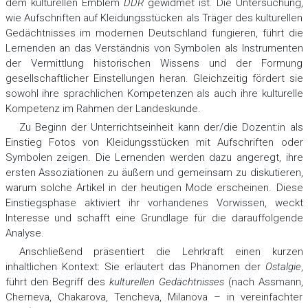
dem kulturellen Emblem
DDR
gewidmet ist. Die Untersuchung,
wie Aufschriften auf Kleidungsstücken als Träger des kulturellen
Gedächtnisses im modernen Deutschland fungieren, führt die
Lernenden an das Verständnis von Symbolen als Instrumenten
der Vermittlung historischen Wissens und der Formung
gesellschaftlicher Einstellungen heran. Gleichzeitig fördert sie
sowohl ihre sprachlichen Kompetenzen als auch ihre kulturelle
Kompetenz im Rahmen der Landeskunde.
Zu Beginn der Unterrichtseinheit kann der/die Dozent:in als
Einstieg Fotos von Kleidungsstücken mit Aufschriften oder
Symbolen zeigen. Die Lernenden werden dazu angeregt, ihre
ersten Assoziationen zu äußern und gemeinsam zu diskutieren,
warum solche Artikel in der heutigen Mode erscheinen. Diese
Einstiegsphase aktiviert ihr vorhandenes Vorwissen, weckt
Interesse und schafft eine Grundlage für die darauffolgende
Analyse.
Anschließend präsentiert die Lehrkraft einen kurzen
inhaltlichen Kontext: Sie erläutert das Phänomen der
Ostalgie
,
führt den Begriff des
kulturellen Gedächtnisses
(nach Assmann,
Cherneva, Chakarova, Tencheva, Milanova – in vereinfachter