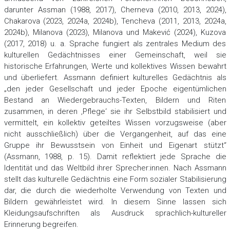
darunter Assman (1988, 2017), Cherneva (2010, 2013, 2024),
Chakarova (2023, 2024a, 2024b), Tencheva (2011, 2013, 2024а,
2024b), Milanova (2023), Milanova und Makević (2024), Kuzova
(2017, 2018) u. a. Sprache fungiert als zentrales Medium des
kulturellen Gedächtnisses einer Gemeinschaft, weil sie
historische Erfahrungen, Werte und kollektives Wissen bewahrt
und überliefert. Assmann definiert kulturelles Gedächtnis als
„den jeder Gesellschaft und jeder Epoche eigentümlichen
Bestand an Wiedergebrauchs-Texten, Bildern und Riten
zusammen, in deren ‚Pflege‘ sie ihr Selbstbild stabilisiert und
vermittelt, ein kollektiv geteiltes Wissen vorzugsweise (aber
nicht ausschließlich) über die Vergangenheit, auf das eine
Gruppe ihr Bewusstsein von Einheit und Eigenart stützt“
(Assmann, 1988, р. 15). Damit reflektiert jede Sprache die
Identität und das Weltbild ihrer Sprecher:innen. Nach Assmann
stellt das kulturelle Gedächtnis eine Form sozialer Stabilisierung
dar, die durch die wiederholte Verwendung von Texten und
Bildern gewährleistet wird. In diesem Sinne lassen sich
Kleidungsaufschriften als Ausdruck sprachlich-kultureller
Erinnerung begreifen.