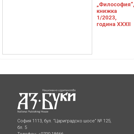
„Философия“
книжка
1/2023,
година XXXII
София 1113, бул. “Цариградско шосе” № 125,
бл. 5
Телефон: +0700 18466