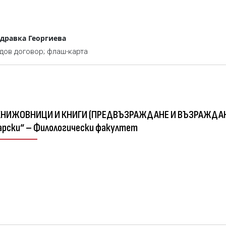
дравка Георгиева
удов договор; флаш-карта
арски“ – Филологически факултет