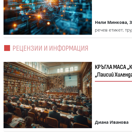
Нели Минкова, З
речев етикет; тр
РЕЦЕНЗИИ И ИНФОРМАЦИЯ
КРЪГЛА МАСА „КНИЖОВНИЦИ И КНИГИ (ПРЕДВЪЗРАЖДАНЕ И ВЪЗРАЖДАНЕ)“ Паисиеви четения 2020, Пловдивски университет
„Паисий Хиленд
Диана Иванова