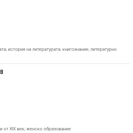
та; история на литературата; книгознание; литературно
ОВ
и от XIX век; женско образование