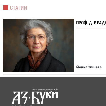
СТАТИИ
ПРОФ. Д-Р РА
Йовка Тишева