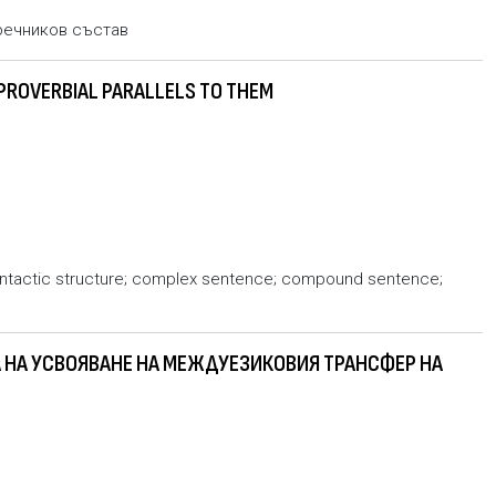
речников състав
 PROVERBIAL PARALLELS TO THEM
 syntactic structure; complex sentence; compound sentence;