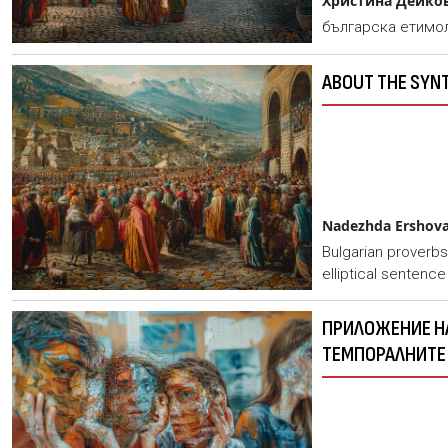
Христина Дейко
българска етимол
ABOUT THE SYN
Nadezhda Ershov
Bulgarian proverbs
elliptical sentence
ПРИЛОЖЕНИЕ НА СЪВРЕМЕННИТЕ ТЕХНОЛОГИИ ПРИ ОЦЕНКА НА СТЕПЕНТА НА УСВОЯВАНЕ НА МЕЖДУЕЗИКОВИЯ ТРАНСФЕР НА
ТЕМПОРАЛНИТЕ 