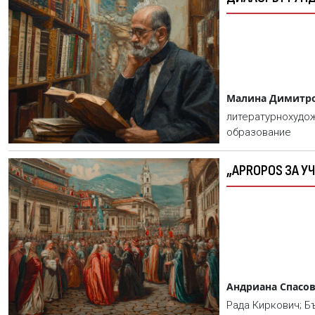
Малина Димитр
литературнохудож
образование
„APROPOS ЗА 
Андриана Спасо
Рада Киркович; Б