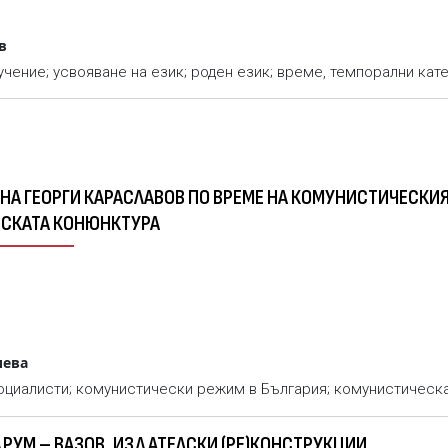
в
чение; усвояване на език; роден език; време, темпорални кате
СКАТА КОНЮНКТУРА
иева
оциалисти; комунистически режим в България; комунистическ
ДРУМ – ВАЗОВ. ИЗДАТЕЛСКИ (РЕ)КОНСТРУКЦИИ