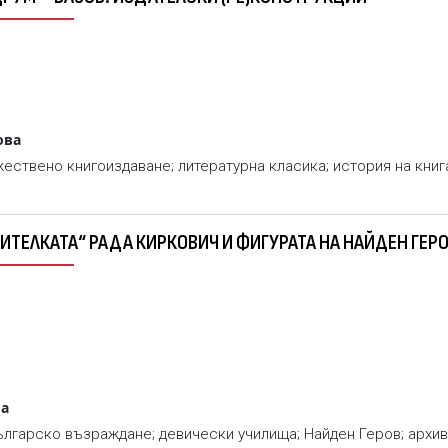
ова
ествено книгоиздаване; литературна класика; история на книга
УЧИТЕЛКАТА“ РАДА КИРКОВИЧ И ФИГУРАТА НА НАЙДЕН ГЕР
ва
ългарско възраждане; девически училища; Найден Геров; архив