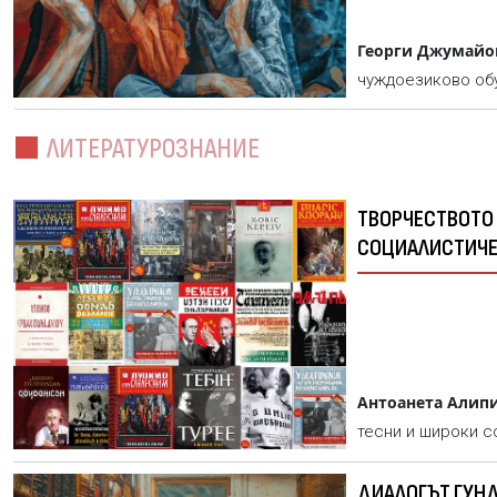
Георги Джумайо
чуждоезиково обу
ЛИТЕРАТУРОЗНАНИЕ
ТВОРЧЕСТВОТО НА ГЕОРГИ КАРАСЛАВОВ ПО ВРЕМЕ НА КОМУНИСТИЧЕСКИЯ РЕЖИМ. ПЪТЯТ ОТ РЕАЛИЗМА КЪМ
СОЦИАЛИСТИЧЕ
Антоанета Алип
тесни и широки с
ДИАЛОГЪТ ГУН