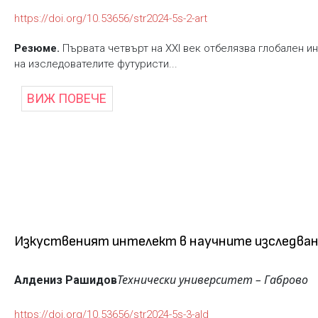
https://doi.org/10.53656/str2024-5s-2-art
Резюме.
Първата четвърт на XXI век отбелязва глобален и
на изследователите футуристи...
ВИЖ ПОВЕЧЕ
Изкуственият интелект в научните изследва
Технически университет – Габрово
Алдениз Рашидов
https://doi.org/10.53656/str2024-5s-3-ald