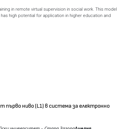
ning in remote virtual supervision in social work. This model
has high potential for application in higher education and
 първо ниво (L1) в система за електронно
йски университет – Стара Загора
Анелия