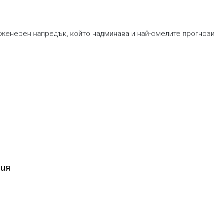
нженерен напредък, който надминава и най-смелите прогнози
ния