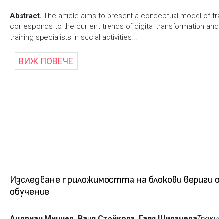
Abstract.
The article aims to present a conceptual model of trai
corresponds to the current trends of digital transformation and 
training specialists in social activities...
ВИЖ ПОВЕЧЕ
Изследване приложимостта на блокови вериги от
обучение
Траки
Андриан Минчев, Ваня Стойкова, Галя Шивачева