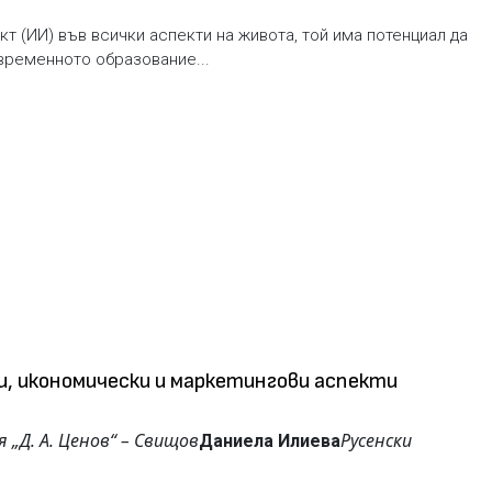
т (ИИ) във всички аспекти на живота, той има потенциал да
временното образование...
, икономически и маркетингови аспекти
 „Д. А. Ценов“ – Свищов
Русенски
Даниела Илиева