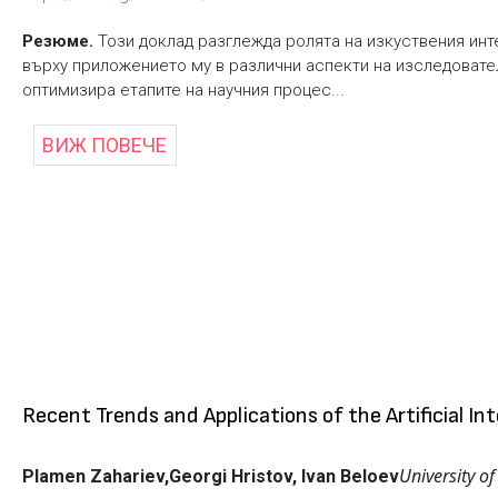
Резюме.
Този доклад разглежда ролята на изкуствения инте
върху приложението му в различни аспекти на изследовате
оптимизира етапите на научния процес...
ВИЖ ПОВЕЧЕ
Recent Trends and Applications of the Artificial In
University o
Plamen Zahariev,
Georgi Hristov, Ivan Beloev