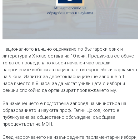
Националното външно оценяване по български език и
литература в X клас остава на 10 юни. Предвижда се обаче
то да се проведе в по-късен начален час заради
насрочените избори за национален и европейски парламент
на 9 юни. Изпитът за десетокласниците ще започне в 11
часа вместо в 8 часа, за да могат училищата с изборни
секции спокойно да организират провеждането му.
За изменението е подготвена заповед на министъра на
образованието и науката проф. Галин Цоков, която е
публикувана за обществено обсъждане, съобщава
пресцентърът на МОН.
След насрочването на извънредните парламентарни избори,