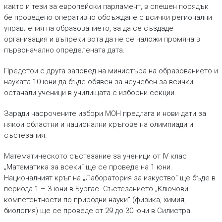
както и тези за европейски парламент, в спешен порядък
бе проведено оперативно обсъждане с всички регионални
управления на образованието, за да се създаде
организация и въпреки вота да не се наложи промяна в
първоначално определената дата.
Предстои с друга заповед на министъра на образованието и
науката 10 юни да бъде обявен за неучебен за всички
останали ученици в училищата с изборни секции.
Заради насрочените избори МОН предлага и нови дати за
някои областни и национални кръгове на олимпиади и
състезания.
Математическото състезание за ученици от IV клас
„Математика за всеки“ ще се проведе на 1 юни.
Националният кръг на „Лаборатория за изкуство“ ще бъде в
периода 1 – 3 юни в Бургас. Състезанието „Ключови
компетентности по природни науки“ (физика, химия,
биология) ще се проведе от 29 до 30 юни в Силистра.