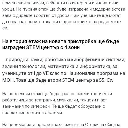
помещения за изяви, дейности по интереси и иновативни
уроци. На първия етаж ще бъде изградена и модерна актова
зала с директен достъп от двора. Там учениците ще могат
да показват своите таланти в присъствието на родителите
си.
На втория етаж на новата пристройка ще бъде
изграден STEM център с 4 зони
– природни науки, роботика и киберфизични системи,
зелени технологии, математика и информатика, за
учениците от I до VII клас по Национална програма на
МОН. Това ще бъде втори STEM център за 55. СУ.
На последния етаж ще бъдат разположени творчески
работилници за театрални, музикални, танцови и арт
занимания по интереси. Те ще бъдат оборудвани с
високотехнологични системи.
На церемонията присъстваха кметът на Столична община