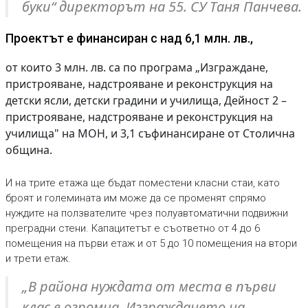
буки“ директорът на 55. СУ Таня Панчева.
Проектът е финансиран с над 6,1 млн. лв.,
от които 3 млн. лв. са по програма „Изграждане,
пристрояване, надстрояване и реконструкция на
детски ясли, детски градини и училища, Дейност 2 –
пристрояване, надстрояване и реконструкция на
училища" на МОН, и 3,1 съфинансиране от Столична
община.
И на трите етажа ще бъдат поместени класни стаи, като
броят и големината им може да се променят спрямо
нуждите на ползвателите чрез полуавтоматични подвижни
преградни стени. Капацитетът е съответно от 4 до 6
помещения на първи етаж и от 5 до 10 помещения на втори
и трети етаж.
„В района нуждата от места в първи
клас е огромна. Изграждането на