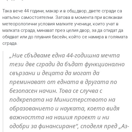
Така вече 44 години, макар и в общ двор, двете сгради са
напълно самостоятелни. Затова в момента при всякакви
метеорологични условия малките ученици, които учат в
малката сграда, минават през целия двор, за да отидат да
обядват или до плувния басейн, който се намира в голямата
сграда.
„Ние сбъдваме една 44-годишна мечта
тези две сгради да бъдат функционално
свързани и децата да могат да
преминават от едната в другата по
безопасен начин. Това се случва с
подкрепата на Министерството на
образованието и науката, което видя
важността на нашия проект и ни
одобри за финансиране“, споделя пред „Аз-