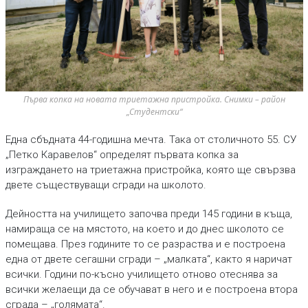
Първа копка на новата триетажна пристройка. Снимки – район 
„Студентски“
Една сбъдната 44-годишна мечта. Така от столичното 55. СУ
„Петко Каравелов“ определят първата копка за
изграждането на триетажна пристройка, която ще свързва
двете съществуващи сгради на школото.
Дейността на училището започва преди 145 години в къща,
намираща се на мястото, на коeто и до днес школото се
помещава. През годините то се разраства и е построена
една от двете сегашни сгради – „малката“, както я наричат
всички. Години по-късно училището отново отеснява за
всички желаещи да се обучават в него и е построена втора
сграда – „голямата“.