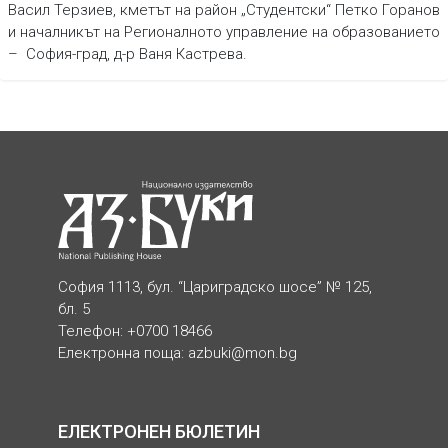
Васил Терзиев, кметът на район „Студентски“ Петко Горанов
и началникът на Регионалното управление на образованието
– София-град, д-р Ваня Кастрева.
София 1113, бул. “Цариградско шосе” № 125,
бл. 5
Телефон: +0700 18466
Електронна поща:
azbuki@mon.bg
ЕЛЕКТРОНЕН БЮЛЕТИН