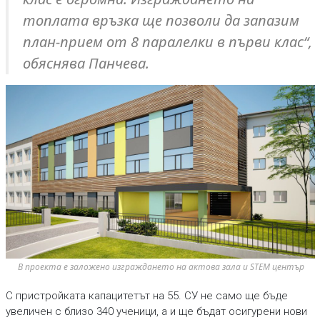
топлата връзка ще позволи да запазим
план-прием от 8 паралелки в първи клас“,
обяснява Панчева.
В проекта е заложено изграждането на актова зала и STEM център
С пристройката капацитетът на 55. СУ не само ще бъде
увеличен с близо 340 ученици, а и ще бъдат осигурени нови