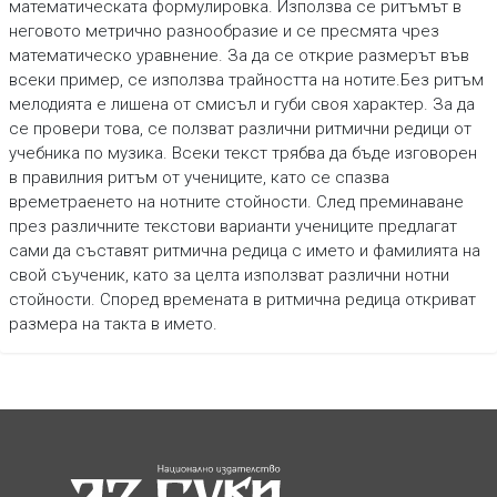
математическата формулировка. Използва се ритъмът в
неговото метрично разнообразие и се пресмята чрез
математическо уравнение. За да се открие размерът във
всеки пример, се използва трайността на нотите.Без ритъм
мелодията е лишена от смисъл и губи своя характер. За да
се провери това, се ползват различни ритмични редици от
учебника по музика. Всеки текст трябва да бъде изговорен
в правилния ритъм от учениците, като се спазва
времетраенето на нотните стойности. След преминаване
през различните текстови варианти учениците предлагат
сами да съставят ритмична редица с името и фамилията на
свой съученик, като за целта използват различни нотни
стойности. Според времената в ритмична редица откриват
размера на такта в името.