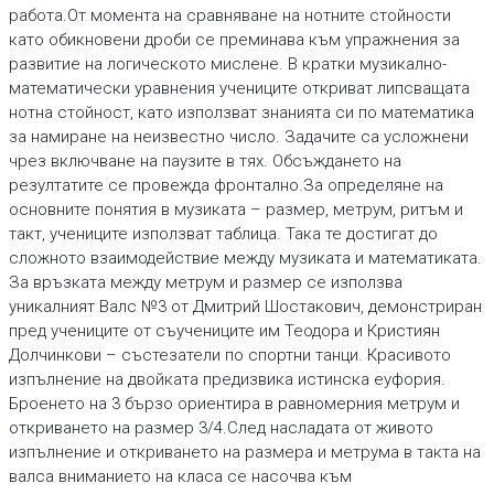
работа.От момента на сравняване на нотните стойности
като обикновени дроби се преминава към упражнения за
развитие на логическото мислене. В кратки музикално-
математически уравнения учениците откриват липсващата
нотна стойност, като използват знанията си по математика
за намиране на неизвестно число. Задачите са усложнени
чрез включване на паузите в тях. Обсъждането на
резултатите се провежда фронтално.За определяне на
основните понятия в музиката – размер, метрум, ритъм и
такт, учениците използват таблица. Така те достигат до
сложното взаимодействие между музиката и математиката.
За връзката между метрум и размер се използва
уникалният Валс №3 от Дмитрий Шостакович, демонстриран
пред учениците от съучениците им Теодора и Кристиян
Долчинкови – състезатели по спортни танци. Красивото
изпълнение на двойката предизвика истинска еуфория.
Броенето на 3 бързо ориентира в равномерния метрум и
откриването на размер 3/4.След насладата от живото
изпълнение и откриването на размера и метрума в такта на
валса вниманието на класа се насочва към