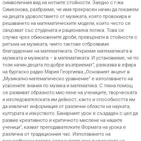
символичния вид на нотните стойности. Заедно с г-жа
Симеонова, разбрахме, че има прекрасен начин да покажем
на децата удоволствието от музиката, която провокира и
решаването на математическите модели, които често се
свързват със студената и рационална логика. Това се
случва чрез обикновените дроби, превърнати в стойности с
ритъма на музиката, чиито тактове отброяваме
благодарение на математиката. Открихме математиката в
музиката и музиката – в математиката. И установихме, че по
този начин децата по-добре възприемат“, разказва в ефира
на бургаско радио Мария Георгиева.„Основният акцент в
„Музикално-математическо уравнение“ е използването на
усвоените знания по музика и математика. С тяхна помощ
се развиват образното мис-лене на учениците, творческата
и изследователската им дейност, както и способността им
да извличат информация от различни области на науката,
културата и изкуството. Бинарният урок е създаден с цел да
развие креативното и критичното мислене на нашите
ученици“, казват преподавателките.Формата на урока е
различна от традиционния час. Използването на