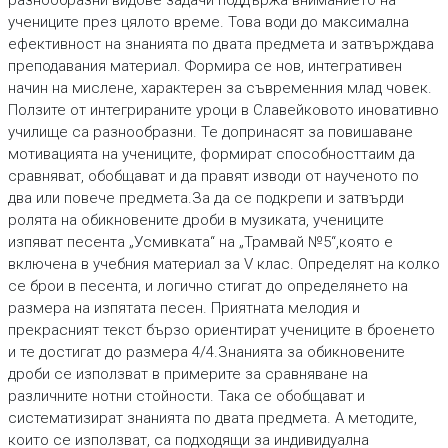
разнообразни видове задачи поддържа вниманието на
учениците през цялото време. Това води до максимална
ефективност на знанията по двата предмета и затвърждава
преподавания материал. Формира се нов, интегративен
начин на мислене, характерен за съвременния млад човек.
Ползите от интегрираните уроци в Славейковото иновативно
училище са разнообразни. Те допринасят за повишаване
мотивацията на учениците, формират способносттаим да
сравняват, обобщават и да правят изводи от наученото по
два или повече предмета.За да се подкрепи и затвърди
ролята на обикновените дроби в музиката, учениците
изпяват песента „Усмивката“ на „Трамвай №5“,която е
включена в учебния материал за V клас. Определят на колко
се брои в песента, и логично стигат до определянето на
размера на изпятата песен. Приятната мелодия и
прекрасният текст бързо ориентират учениците в броенето
и те достигат до размера 4/4.Знанията за обикновените
дроби се използват в примерите за сравняване на
различните нотни стойности. Така се обобщават и
систематизират знанията по двата предмета. А методите,
които се използват, са подходящи за индивидуална