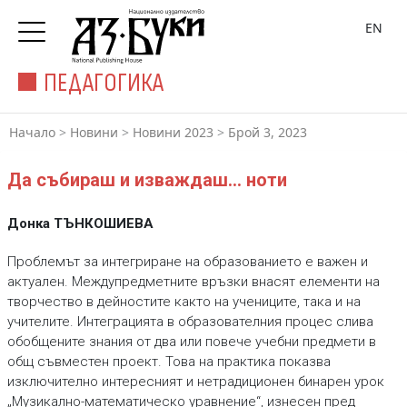
EN
ПЕДАГОГИКА
Начало
>
Новини
>
Новини 2023
>
Брой 3, 2023
Да събираш и изваждаш... ноти
Донка ТЪНКОШИЕВА
Проблемът за интегриране на образованието е важен и
актуален. Междупредметните връзки внасят елементи на
творчество в дейностите както на учениците, така и на
учителите. Интеграцията в образователния процес слива
обобщените знания от два или повече учебни предмети в
общ съвместен проект. Това на практика показва
изключително интересният и нетрадиционен бинарен урок
„Музикално-математическо уравнение“, изнесен пред