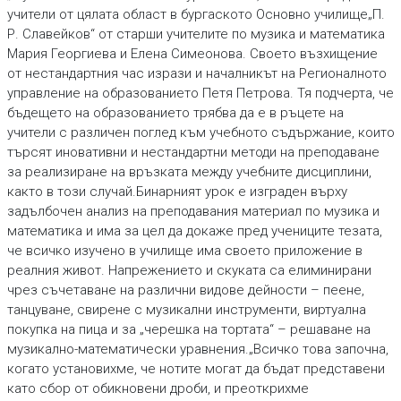
учители от цялата област в бургаското Основно училище„П.
Р. Славейков“ от старши учителите по музика и математика
Мария Георгиева и Елена Симеонова. Своето възхищение
от нестандартния час изрази и началникът на Регионалното
управление на образованието Петя Петрова. Тя подчерта, че
бъдещето на образованието трябва да е в ръцете на
учители с различен поглед към учебното съдържание, които
търсят иновативни и нестандартни методи на преподаване
за реализиране на връзката между учебните дисциплини,
както в този случай.Бинарният урок е изграден върху
задълбочен анализ на преподавания материал по музика и
математика и има за цел да докаже пред учениците тезата,
че всичко изучено в училище има своето приложение в
реалния живот. Напрежението и скуката са елиминирани
чрез съчетаване на различни видове дейности – пеене,
танцуване, свирене с музикални инструменти, виртуална
покупка на пица и за „черешка на тортата“ – решаване на
музикално-математически уравнения.„Всичко това започна,
когато установихме, че нотите могат да бъдат представени
като сбор от обикновени дроби, и преоткрихме